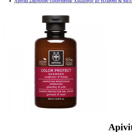
Apivita Σαμπουάν Προστασίας Χρώματος με Ηλίανθο & Μέλ
Apivi