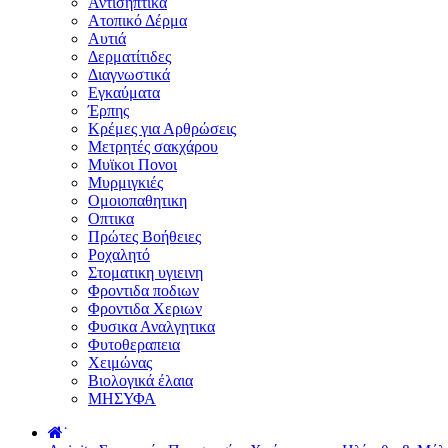
Αντισηπτικά
Ατοπικό Δέρμα
Αυτιά
Δερματίτιδες
Διαγνωστικά
Εγκαύματα
Έρπης
Κρέμες για Αρθρώσεις
Μετρητές σακχάρου
Μυϊκοι Πονοι
Μυρμιγκιές
Ομοιοπαθητικη
Οπτικα
Πρώτες Βοήθειες
Ροχαλητό
Στοματικη υγιεινη
Φροντιδα ποδιων
Φροντιδα Χεριων
Φυσικα Αναλγητικα
Φυτοθεραπεια
Χειμώνας
Βιολογικά έλαια
ΜΗΣΥΦΑ
˙