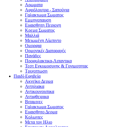
Αρωματα
Αφρόλουτρα - Σαπούνια
Γαλακτωμα Σωματος
Εμμηνοπαυση
Ευαισθητη Περιοχη
Κρεμα Σωματος
Μαλλιά
Μειωμένη Λίμπιντο
Ομορφια
Ορμονικές Διαταραχές
Πανάδες
Προφυλακτικα-Λιπαντικα
Τεστ Εγκυμοσυνης & Γονιμοτητας
Τριχοπτωση
Παιδί-Εφηβεία
Ακνεϊκο Δερμα
Αντηλιακα
Αντικουνουπικα
Αντιφθειρικα
Βιταμινες
Γαλακτωμα Σωματος
Ευαισθητο Δερμα
Κολωνιες
Μετα τον Ηλιο