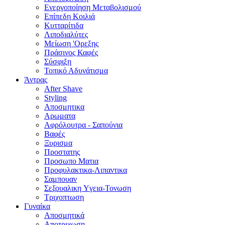
Ενεργοποίηση Μεταβολισμού
Επίπεδη Κοιλιά
Κυτταρίτιδα
Λιποδιαλύτες
Μείωση 'Ορεξης
Πράσινος Καφές
Σύσφιξη
Τοπικό Αδυνάτισμα
Άντρας
After Shave
Styling
Αποσμητικα
Αρωματα
Αφρόλουτρα - Σαπούνια
Βαφές
Ξυρισμα
Προστατης
Προσωπο Ματια
Προφυλακτικα-Λιπαντικα
Σαμπουαν
Σεξουαλικη Yγεια-Τονωση
Τριχοπτωση
Γυναίκα
Αποσμητικά
Αποτριχωση