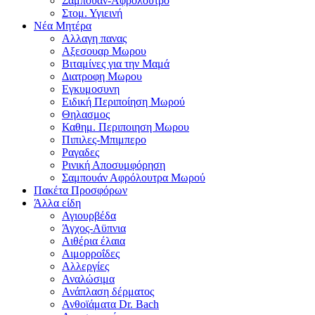
Σαμπουαν-Αφρολουτρο
Στομ. Υγιεινή
Νέα Μητέρα
Αλλαγη πανας
Αξεσουαρ Μωρου
Βιταμίνες για την Μαμά
Διατροφη Μωρου
Εγκυμοσυνη
Ειδική Περιποίηση Μωρού
Θηλασμος
Καθημ. Περιποιηση Μωρου
Πιπιλες-Μπιμπερο
Ραγαδες
Ρινική Αποσυμφόρηση
Σαμπουάν Αφρόλουτρα Μωρού
Πακέτα Προσφόρων
Άλλα είδη
Αγιουρβέδα
Άγχος-Αϋπνια
Αιθέρια έλαια
Αιμορροΐδες
Αλλεργίες
Αναλώσιμα
Ανάπλαση δέρματος
Ανθοϊάματα Dr. Bach