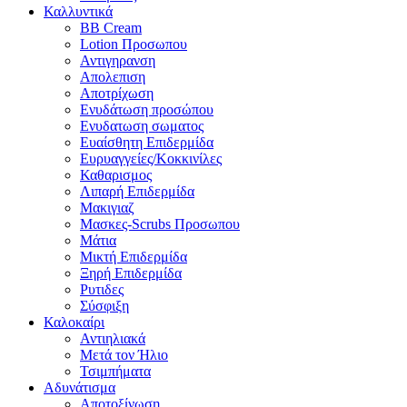
Καλλυντικά
BB Cream
Lotion Προσωπου
Αντιγηρανση
Απολεπιση
Αποτρίχωση
Ενυδάτωση προσώπου
Ενυδατωση σωματος
Ευαίσθητη Επιδερμίδα
Ευρυαγγείες/Κοκκινίλες
Καθαρισμος
Λιπαρή Επιδερμίδα
Μακιγιαζ
Μασκες-Scrubs Προσωπου
Μάτια
Μικτή Επιδερμίδα
Ξηρή Επιδερμίδα
Ρυτιδες
Σύσφιξη
Καλοκαίρι
Αντιηλιακά
Μετά τον Ήλιο
Τσιμπήματα
Αδυνάτισμα
Αποτοξίνωση