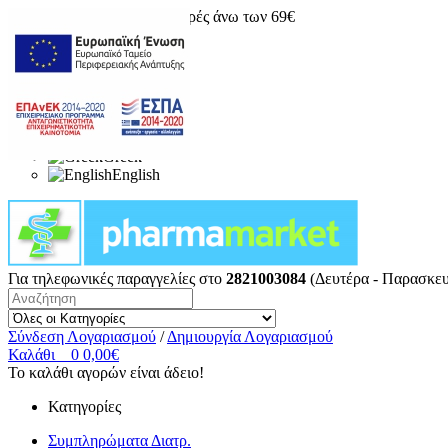
Δωρεάν μεταφορικά για αγορές άνω των 69€
Greek
English
Για τηλεφωνικές παραγγελίες στο
2821003084
(Δευτέρα - Παρασκευ
Σύνδεση Λογαριασμού
/
Δημιουργία Λογαριασμού
Καλάθι
0
0,00€
Το καλάθι αγορών είναι άδειο!
Κατηγορίες
Συμπληρώματα Διατρ.