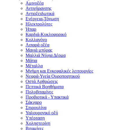
Αμινοξέα
Αντιγήρανσης
Αντιοξειδωτικά
Ενέργεια-Τόνωση
Ηλεκτρολύτες
Ήπαρ
Καρδιά-Κυκλοφορικό
Κολλαγόνο
Λιπαρά οξέα
Μαγιά μπύρας
Μαλλιά Νύχια Δέρμα
Μάτια
Μέταλλα
Μνήμη και Εγκεφαλικές λειτουργίες
Νεφρά-Υγεία Ουροποιητικού
Οστά Αρθρώσεις
Πεπτικά Βοηθήματα
Πολυβιταμίνες
Προβιοτικά - Υπακτικά
Σάκχαρο
Σπιρουλίνα
Υαλουρονικό οξύ
Υπέρταση
Χοληστερίνη
Βιταμίνες