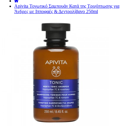
˙
Apivita Τονωτικό Σαμπουάν Κατά της Τριχόπτωσης για
Άνδρες με Ιπποφαές & Δεντρολίβανο 250ml