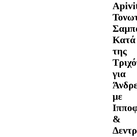
Apivi
Τονω
Σαμπ
Κατά
της
Τριχ
για
Άνδρ
με
Ιππο
&
Δεντρ