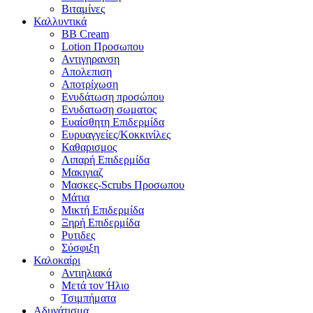
Βιταμίνες
Καλλυντικά
BB Cream
Lotion Προσωπου
Αντιγηρανση
Απολεπιση
Αποτρίχωση
Ενυδάτωση προσώπου
Ενυδατωση σωματος
Ευαίσθητη Επιδερμίδα
Ευρυαγγείες/Κοκκινίλες
Καθαρισμος
Λιπαρή Επιδερμίδα
Μακιγιαζ
Μασκες-Scrubs Προσωπου
Μάτια
Μικτή Επιδερμίδα
Ξηρή Επιδερμίδα
Ρυτιδες
Σύσφιξη
Καλοκαίρι
Αντιηλιακά
Μετά τον Ήλιο
Τσιμπήματα
Αδυνάτισμα