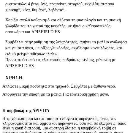
συστατικών: 4 βιταμίνες, πρωτεΐνες σιταριού, εκχυλίσματα από
ginseng*, κίνα, θυμάρι*, λεβάντα*.
Χαρίζει απαλό καθαρισμό και σέβεται τη φυσιολογία και τη φυσική
χλωρίδα του τριχωτού της κεφαλής, με ήπιους καθαριστικούς,
σαπωνάρια και APISHIELD HS.
Συμβάλλει στην ρύθμιση της λιπαρότητας, αφήνει τα μαλλιά ανάλαφρα
και γεμάτα όγκο, με ρίζες γλυκόριζας, εκχύλισμα κοντυλόχορτο, και
ειδικό μείγμα αιθέριων ελαίων.
Προστατεύει από τις εξωτερικές επιδράσεις: styling, ρύπανση με
APISHIELD HS.
ΧΡΗΣΗ
Απλώστε μικρή ποσότητα στο τριχωτό. Ξεβγάλτε με άφθονο νερό.
Αποφύγετε την επαφή με τα μάτια. Για εξωτερική χρήση μόνο.
Η συμβουλή της ΑPIVITA
Η τριχόπτωση οφείλεται τόσο σε ενδογενείς παράγοντες, όπως την
κληρονομικότητα και ορμονικοί παράγοντες, όσο και σε εξωγενείς, όπως
είναι η κακή διατροφή, μια αυστηρή δίαιτα, η υπερβολική τριβή σε
χτένισμα και βούρτσισμα, κάποια φαρμακευτική αγωγή, αναιμία, άγχος