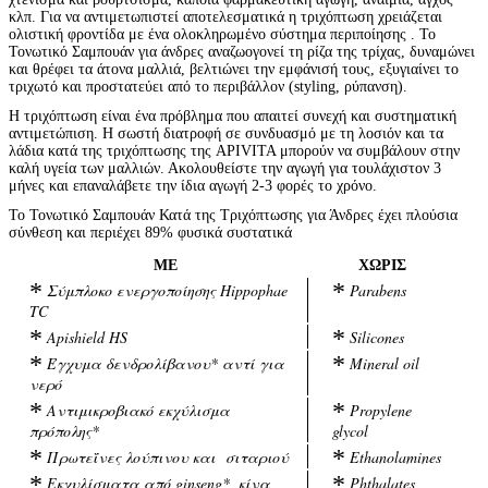
κλπ. Για να αντιμετωπιστεί αποτελεσματικά η τριχόπτωση χρειάζεται
ολιστική φροντίδα με ένα ολοκληρωμένο σύστημα περιποίησης . Το
Τονωτικό Σαμπουάν για άνδρες αναζωογονεί τη ρίζα της τρίχας, δυναμώνει
και θρέφει τα άτονα μαλλιά, βελτιώνει την εμφάνισή τους, εξυγιαίνει το
τριχωτό και προστατεύει από το περιβάλλον (styling, ρύπανση).
Η τριχόπτωση είναι ένα πρόβλημα που απαιτεί συνεχή και συστηματική
αντιμετώπιση. Η σωστή διατροφή σε συνδυασμό με τη λοσιόν και τα
λάδια κατά της τριχόπτωσης της APIVITA μπορούν να συμβάλουν στην
καλή υγεία των μαλλιών. Ακολουθείστε την αγωγή για τουλάχιστον 3
μήνες και επαναλάβετε την ίδια αγωγή 2-3 φορές το χρόνο.
Το Τονωτικό Σαμπουάν Κατά της Τριχόπτωσης για Άνδρες έχει πλούσια
σύνθεση και περιέχει 89% φυσικά συστατικά
ΜΕ
ΧΩΡΙΣ
*
*
Σύμπλοκο ενεργοποίησης Hippophae
Parabens
TC
*
*
Apishield HS
Silicones
*
*
Έγχυμα δενδρολίβανου* αντί για
Mineral oil
νερό
*
*
Αντιμικροβιακό εκχύλισμα
Propylene
πρόπολης*
glycol
*
*
Πρωτεΐνες λούπινου και σιταριού
Ethanolamines
*
*
Εκχυλίσματα από ginseng*, κίνα,
Phthalates