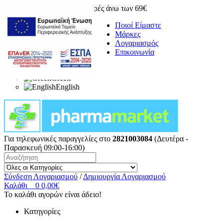
Δωρεάν μεταφορικά για αγορές άνω των 69€
Ποιοί Είμαστε
Μάρκες
Λογαριασμός
Επικοινωνία
Greek
English
Για τηλεφωνικές παραγγελίες στο
2821003084
(Δευτέρα -
Παρασκευή 09:00-16:00)
Σύνδεση Λογαριασμού
/
Δημιουργία Λογαριασμού
Καλάθι
0
0,00€
Το καλάθι αγορών είναι άδειο!
Κατηγορίες