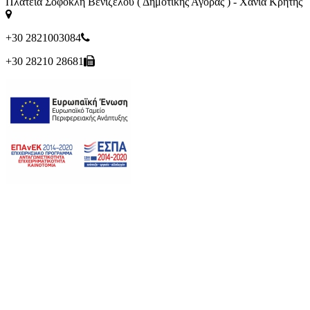
Πλατεία Σοφοκλή Βενιζέλου ( Δημοτικής Αγοράς ) - Χανιά Κρήτης
+30 2821003084
+30 28210 28681