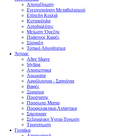
Αποτοξίνωση
Ενεργοποίηση Μεταβολισμού
Επίπεδη Κοιλιά
Κυτταρίτιδα
Λιποδιαλύτες
Μείωση 'Ορεξης
Πράσινος Καφές
Σύσφιξη
Τοπικό Αδυνάτισμα
Άντρας
After Shave
Styling
Αποσμητικα
Αρωματα
Αφρόλουτρα - Σαπούνια
Βαφές
Ξυρισμα
Προστατης
Προσωπο Ματια
Προφυλακτικα-Λιπαντικα
Σαμπουαν
Σεξουαλικη Yγεια-Τονωση
Τριχοπτωση
Γυναίκα
Αποσμητικά