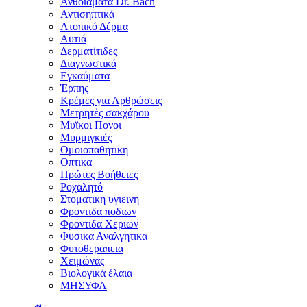
Ανθοϊάματα Dr. Bach
Αντισηπτικά
Ατοπικό Δέρμα
Αυτιά
Δερματίτιδες
Διαγνωστικά
Εγκαύματα
Έρπης
Κρέμες για Αρθρώσεις
Μετρητές σακχάρου
Μυϊκοι Πονοι
Μυρμιγκιές
Ομοιοπαθητικη
Οπτικα
Πρώτες Βοήθειες
Ροχαλητό
Στοματικη υγιεινη
Φροντιδα ποδιων
Φροντιδα Χεριων
Φυσικα Αναλγητικα
Φυτοθεραπεια
Χειμώνας
Βιολογικά έλαια
ΜΗΣΥΦΑ