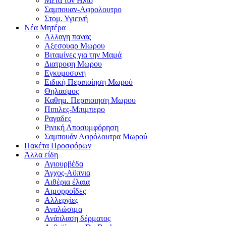
Μετα τον Ηλιο
Σαμπουαν-Αφρολουτρο
Στομ. Υγιεινή
Νέα Μητέρα
Αλλαγη πανας
Αξεσουαρ Μωρου
Βιταμίνες για την Μαμά
Διατροφη Μωρου
Εγκυμοσυνη
Ειδική Περιποίηση Μωρού
Θηλασμος
Καθημ. Περιποιηση Μωρου
Πιπιλες-Μπιμπερο
Ραγαδες
Ρινική Αποσυμφόρηση
Σαμπουάν Αφρόλουτρα Μωρού
Πακέτα Προσφόρων
Άλλα είδη
Αγιουρβέδα
Άγχος-Αϋπνια
Αιθέρια έλαια
Αιμορροΐδες
Αλλεργίες
Αναλώσιμα
Ανάπλαση δέρματος