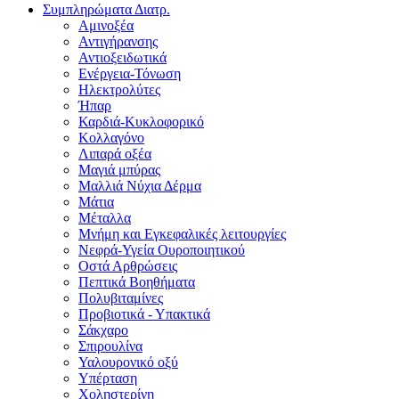
Συμπληρώματα Διατρ.
Αμινοξέα
Αντιγήρανσης
Αντιοξειδωτικά
Ενέργεια-Τόνωση
Ηλεκτρολύτες
Ήπαρ
Καρδιά-Κυκλοφορικό
Κολλαγόνο
Λιπαρά οξέα
Μαγιά μπύρας
Μαλλιά Νύχια Δέρμα
Μάτια
Μέταλλα
Μνήμη και Εγκεφαλικές λειτουργίες
Νεφρά-Υγεία Ουροποιητικού
Οστά Αρθρώσεις
Πεπτικά Βοηθήματα
Πολυβιταμίνες
Προβιοτικά - Υπακτικά
Σάκχαρο
Σπιρουλίνα
Υαλουρονικό οξύ
Υπέρταση
Χοληστερίνη