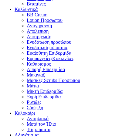
Βιταμίνες
Καλλυντικά
BB Cream
Lotion Προσωπου
Αντιγηρανση
Απολεπιση
Αποτρίχωση
Ενυδάτωση προσώπου
Ενυδατωση σωματος
Ευαίσθητη Επιδερμίδα
Ευρυαγγείες/Κοκκινίλες
Καθαρισμος
Λιπαρή Επιδερμίδα
Μακιγιαζ
Μασκες-Scrubs Προσωπου
Μάτια
Μικτή Επιδερμίδα
Ξηρή Επιδερμίδα
Ρυτιδες
Σύσφιξη
Καλοκαίρι
Αντιηλιακά
Μετά τον Ήλιο
Τσιμπήματα
Αδυνάτισμα