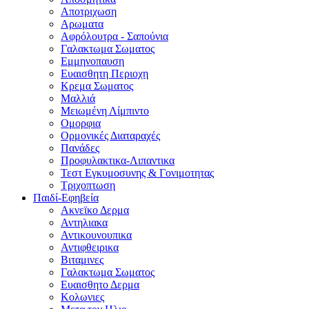
Αποτριχωση
Αρωματα
Αφρόλουτρα - Σαπούνια
Γαλακτωμα Σωματος
Εμμηνοπαυση
Ευαισθητη Περιοχη
Κρεμα Σωματος
Μαλλιά
Μειωμένη Λίμπιντο
Ομορφια
Ορμονικές Διαταραχές
Πανάδες
Προφυλακτικα-Λιπαντικα
Τεστ Εγκυμοσυνης & Γονιμοτητας
Τριχοπτωση
Παιδί-Εφηβεία
Ακνεϊκο Δερμα
Αντηλιακα
Αντικουνουπικα
Αντιφθειρικα
Βιταμινες
Γαλακτωμα Σωματος
Ευαισθητο Δερμα
Κολωνιες