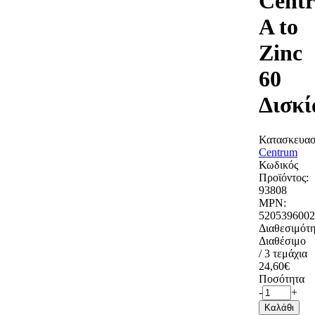
Cent
A to
Zinc
60
Δισκί
Κατασκευασ
Centrum
Κωδικός
Προϊόντος:
93808
MPN:
5205396002
Διαθεσιμότη
Διαθέσιμο
/ 3 τεμάχια
24,60€
Ποσότητα
-
+
Καλάθι