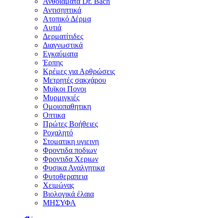
Ανθοϊάματα Dr. Bach
Αντισηπτικά
Ατοπικό Δέρμα
Αυτιά
Δερματίτιδες
Διαγνωστικά
Εγκαύματα
Έρπης
Κρέμες για Αρθρώσεις
Μετρητές σακχάρου
Μυϊκοι Πονοι
Μυρμιγκιές
Ομοιοπαθητικη
Οπτικα
Πρώτες Βοήθειες
Ροχαλητό
Στοματικη υγιεινη
Φροντιδα ποδιων
Φροντιδα Χεριων
Φυσικα Αναλγητικα
Φυτοθεραπεια
Χειμώνας
Βιολογικά έλαια
ΜΗΣΥΦΑ