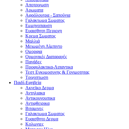
Αποτριχωση
Αρωματα
Αφρόλουτρα - Σαπούνια
Γαλακτωμα Σωματος
Εμμηνοπαυση
Ευαισθητη Περιοχη
Κρεμα Σωματος
Μαλλιά
Μειωμένη Λίμπιντο
Ομορφια
Ορμονικές Διαταραχές
Πανάδες
Προφυλακτικα-Λιπαντικα
Τεστ Εγκυμοσυνης & Γονιμοτητας
Τριχοπτωση
Παιδί-Εφηβεία
Ακνεϊκο Δερμα
Αντηλιακα
Αντικουνουπικα
Αντιφθειρικα
Βιταμινες
Γαλακτωμα Σωματος
Ευαισθητο Δερμα
Κολωνιες