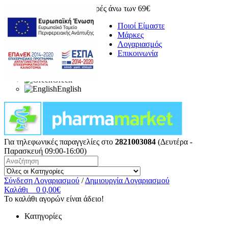
Δωρεάν μεταφορικά για αγορές άνω των 69€
Ποιοί Είμαστε
Μάρκες
Λογαριασμός
Επικοινωνία
Greek
English
Για τηλεφωνικές παραγγελίες στο
2821003084
(Δευτέρα -
Παρασκευή 09:00-16:00)
Σύνδεση Λογαριασμού
/
Δημιουργία Λογαριασμού
Καλάθι
0
0,00€
Το καλάθι αγορών είναι άδειο!
Κατηγορίες