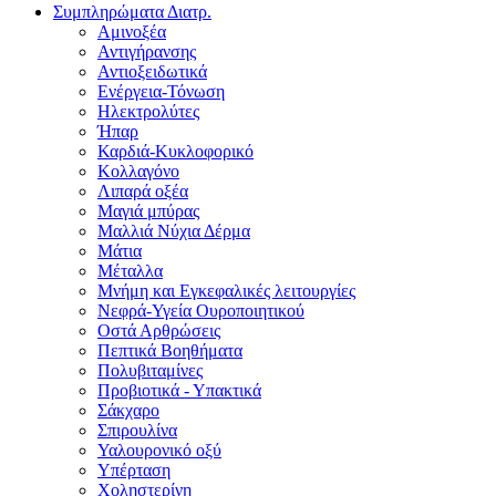
Συμπληρώματα Διατρ.
Αμινοξέα
Αντιγήρανσης
Αντιοξειδωτικά
Ενέργεια-Τόνωση
Ηλεκτρολύτες
Ήπαρ
Καρδιά-Κυκλοφορικό
Κολλαγόνο
Λιπαρά οξέα
Μαγιά μπύρας
Μαλλιά Νύχια Δέρμα
Μάτια
Μέταλλα
Μνήμη και Εγκεφαλικές λειτουργίες
Νεφρά-Υγεία Ουροποιητικού
Οστά Αρθρώσεις
Πεπτικά Βοηθήματα
Πολυβιταμίνες
Προβιοτικά - Υπακτικά
Σάκχαρο
Σπιρουλίνα
Υαλουρονικό οξύ
Υπέρταση
Χοληστερίνη