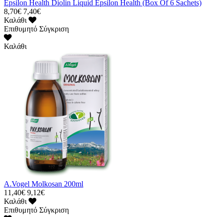
Epsilon Health Diolin Liquid Epsilon Health (Box Of 6 Sachets)
8,70€
7,40€
Καλάθι
Επιθυμητό
Σύγκριση
Καλάθι
A.Vogel Molkosan 200ml
11,40€
9,12€
Καλάθι
Επιθυμητό
Σύγκριση