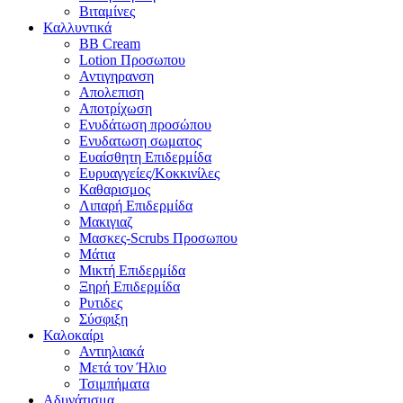
Βιταμίνες
Καλλυντικά
BB Cream
Lotion Προσωπου
Αντιγηρανση
Απολεπιση
Αποτρίχωση
Ενυδάτωση προσώπου
Ενυδατωση σωματος
Ευαίσθητη Επιδερμίδα
Ευρυαγγείες/Κοκκινίλες
Καθαρισμος
Λιπαρή Επιδερμίδα
Μακιγιαζ
Μασκες-Scrubs Προσωπου
Μάτια
Μικτή Επιδερμίδα
Ξηρή Επιδερμίδα
Ρυτιδες
Σύσφιξη
Καλοκαίρι
Αντιηλιακά
Μετά τον Ήλιο
Τσιμπήματα
Αδυνάτισμα