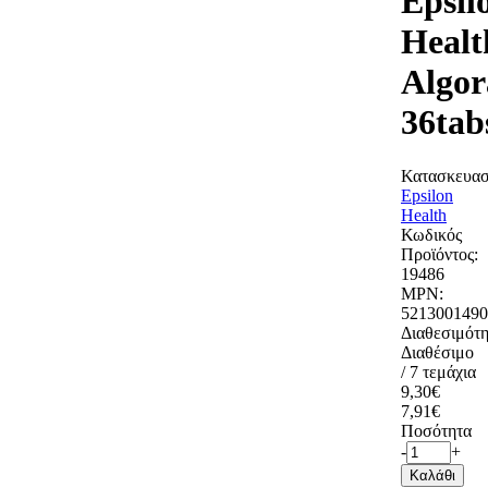
Epsil
Healt
Algor
36tab
Κατασκευασ
Epsilon
Health
Κωδικός
Προϊόντος:
19486
MPN:
5213001490
Διαθεσιμότη
Διαθέσιμο
/ 7 τεμάχια
9,30€
7,91€
Ποσότητα
-
+
Καλάθι