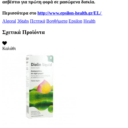
ασβέστιο
για πρώτη φορά σε μασώμενα δισκία.
Περισσότερα στο
http://www.epsilon-health.gr/EL/
Algoral
36tabs
Πεπτικά
Βοηθήματα
Epsilon
Health
Σχετικά Προϊόντα
Καλάθι