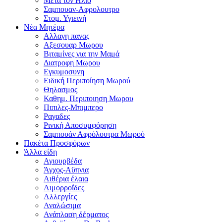
Μετα τον Ηλιο
Σαμπουαν-Αφρολουτρο
Στομ. Υγιεινή
Νέα Μητέρα
Αλλαγη πανας
Αξεσουαρ Μωρου
Βιταμίνες για την Μαμά
Διατροφη Μωρου
Εγκυμοσυνη
Ειδική Περιποίηση Μωρού
Θηλασμος
Καθημ. Περιποιηση Μωρου
Πιπιλες-Μπιμπερο
Ραγαδες
Ρινική Αποσυμφόρηση
Σαμπουάν Αφρόλουτρα Μωρού
Πακέτα Προσφόρων
Άλλα είδη
Αγιουρβέδα
Άγχος-Αϋπνια
Αιθέρια έλαια
Αιμορροΐδες
Αλλεργίες
Αναλώσιμα
Ανάπλαση δέρματος