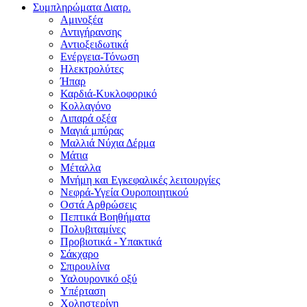
Συμπληρώματα Διατρ.
Αμινοξέα
Αντιγήρανσης
Αντιοξειδωτικά
Ενέργεια-Τόνωση
Ηλεκτρολύτες
Ήπαρ
Καρδιά-Κυκλοφορικό
Κολλαγόνο
Λιπαρά οξέα
Μαγιά μπύρας
Μαλλιά Νύχια Δέρμα
Μάτια
Μέταλλα
Μνήμη και Εγκεφαλικές λειτουργίες
Νεφρά-Υγεία Ουροποιητικού
Οστά Αρθρώσεις
Πεπτικά Βοηθήματα
Πολυβιταμίνες
Προβιοτικά - Υπακτικά
Σάκχαρο
Σπιρουλίνα
Υαλουρονικό οξύ
Υπέρταση
Χοληστερίνη