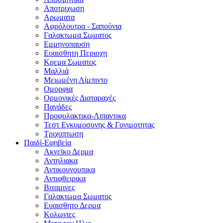
Αποτριχωση
Αρωματα
Αφρόλουτρα - Σαπούνια
Γαλακτωμα Σωματος
Εμμηνοπαυση
Ευαισθητη Περιοχη
Κρεμα Σωματος
Μαλλιά
Μειωμένη Λίμπιντο
Ομορφια
Ορμονικές Διαταραχές
Πανάδες
Προφυλακτικα-Λιπαντικα
Τεστ Εγκυμοσυνης & Γονιμοτητας
Τριχοπτωση
Παιδί-Εφηβεία
Ακνεϊκο Δερμα
Αντηλιακα
Αντικουνουπικα
Αντιφθειρικα
Βιταμινες
Γαλακτωμα Σωματος
Ευαισθητο Δερμα
Κολωνιες