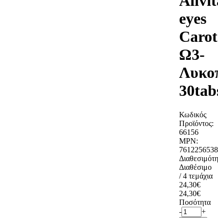
Allvit
eyes
Carot
Ω3-
Λυκο
30tab
Κωδικός
Προϊόντος:
66156
MPN:
7612256538
Διαθεσιμότη
Διαθέσιμο
/ 4 τεμάχια
24,30€
24,30€
Ποσότητα
-
+