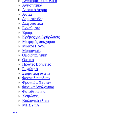
Ανθοϊάματα Dr. Bach
Αντισηπτικά
Ατοπικό Δέρμα
Αυτιά
Δερματίτιδες
Διαγνωστικά
Εγκαύματα
Έρπης
Κρέμες για Αρθρώσεις
Μετρητές σακχάρου
Μυϊκοι Πονοι
Μυρμιγκιές
Ομοιοπαθητικη
Οπτικα
Πρώτες Βοήθειες
Ροχαλητό
Στοματικη υγιεινη
Φροντιδα ποδιων
Φροντιδα Χεριων
Φυσικα Αναλγητικα
Φυτοθεραπεια
Χειμώνας
Βιολογικά έλαια
ΜΗΣΥΦΑ