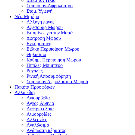
Μετα τον Ηλιο
Σαμπουαν-Αφρολουτρο
Στομ. Υγιεινή
Νέα Μητέρα
Αλλαγη πανας
Αξεσουαρ Μωρου
Βιταμίνες για την Μαμά
Διατροφη Μωρου
Εγκυμοσυνη
Ειδική Περιποίηση Μωρού
Θηλασμος
Καθημ. Περιποιηση Μωρου
Πιπιλες-Μπιμπερο
Ραγαδες
Ρινική Αποσυμφόρηση
Σαμπουάν Αφρόλουτρα Μωρού
Πακέτα Προσφόρων
Άλλα είδη
Αγιουρβέδα
Άγχος-Αϋπνια
Αιθέρια έλαια
Αιμορροΐδες
Αλλεργίες
Αναλώσιμα
Ανάπλαση δέρματος