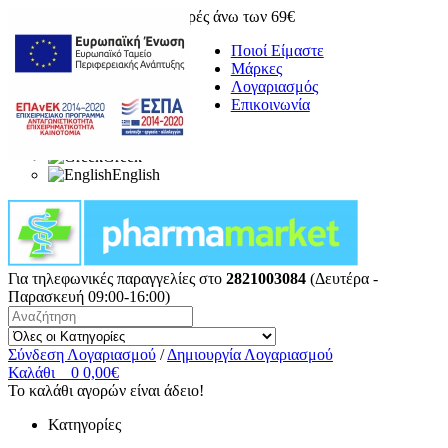
Δωρεάν μεταφορικά για αγορές άνω των 69€
Ποιοί Είμαστε
Μάρκες
Λογαριασμός
Επικοινωνία
Greek
English
Για τηλεφωνικές παραγγελίες στο
2821003084
(Δευτέρα -
Παρασκευή 09:00-16:00)
Σύνδεση Λογαριασμού
/
Δημιουργία Λογαριασμού
Καλάθι
0
0,00€
Το καλάθι αγορών είναι άδειο!
Κατηγορίες