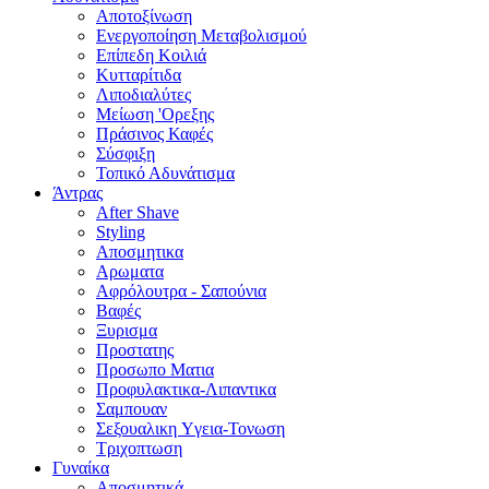
Αποτοξίνωση
Ενεργοποίηση Μεταβολισμού
Επίπεδη Κοιλιά
Κυτταρίτιδα
Λιποδιαλύτες
Μείωση 'Ορεξης
Πράσινος Καφές
Σύσφιξη
Τοπικό Αδυνάτισμα
Άντρας
After Shave
Styling
Αποσμητικα
Αρωματα
Αφρόλουτρα - Σαπούνια
Βαφές
Ξυρισμα
Προστατης
Προσωπο Ματια
Προφυλακτικα-Λιπαντικα
Σαμπουαν
Σεξουαλικη Yγεια-Τονωση
Τριχοπτωση
Γυναίκα
Αποσμητικά