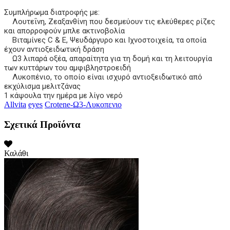
Συμπλήρωμα διατροφής με:
Λουτεΐνη, Ζεαξανθίνη που δεσμεύουν τις ελεύθερες ρίζες
και απορροφούν μπλε ακτινοβολία
Βιταμίνες C & E, Ψευδάργυρο και Ιχνοστοιχεία, τα οποία
έχουν αντιοξειδωτική δράση
Ω3 λιπαρά οξέα, απαραίτητα για τη δομή και τη λειτουργία
των κυττάρων του αμφιβληστροειδή
Λυκοπένιο, το οποίο είναι ισχυρό αντιοξειδωτικό από
εκχύλισμα μελιτζάνας
1 κάψουλα την ημέρα με λίγο νερό
Allvita
eyes
Crotene-Ω3-Λυκοπενιο
Σχετικά Προϊόντα
Καλάθι