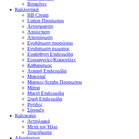
Βιταμίνες
Καλλυντικά
BB Cream
Lotion Προσωπου
Αντιγηρανση
Απολεπιση
Αποτρίχωση
Ενυδάτωση προσώπου
Ενυδατωση σωματος
Ευαίσθητη Επιδερμίδα
Ευρυαγγείες/Κοκκινίλες
Καθαρισμος
Λιπαρή Επιδερμίδα
Μακιγιαζ
Μασκες-Scrubs Προσωπου
Μάτια
Μικτή Επιδερμίδα
Ξηρή Επιδερμίδα
Ρυτιδες
Σύσφιξη
Καλοκαίρι
Αντιηλιακά
Μετά τον Ήλιο
Τσιμπήματα
Αδυνάτισμα