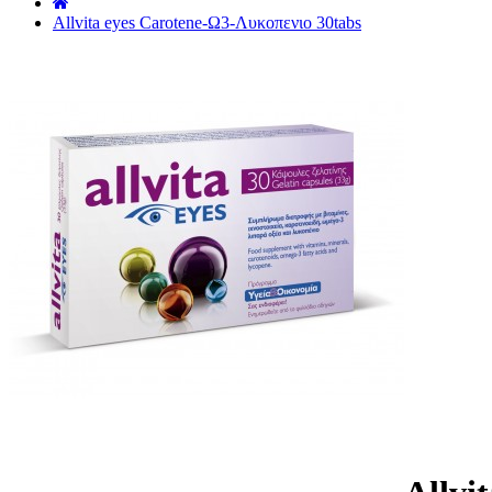
˙
Allvita eyes Carotene-Ω3-Λυκοπενιο 30tabs