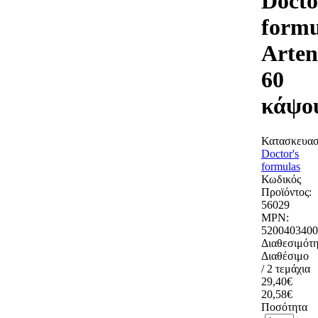
Docto
formu
Arte
60
κάψο
Κατασκευασ
Doctor's
formulas
Κωδικός
Προϊόντος:
56029
MPN:
5200403400
Διαθεσιμότη
Διαθέσιμο
/ 2 τεμάχια
29,40€
20,58€
Ποσότητα