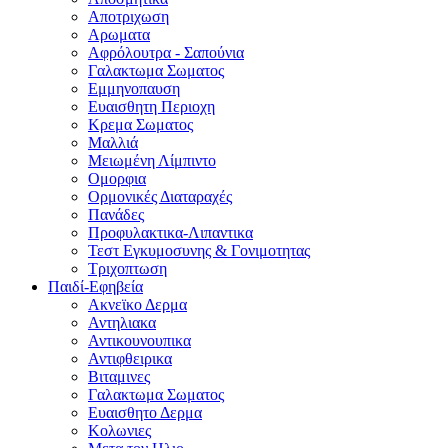
Αποτριχωση
Αρωματα
Αφρόλουτρα - Σαπούνια
Γαλακτωμα Σωματος
Εμμηνοπαυση
Ευαισθητη Περιοχη
Κρεμα Σωματος
Μαλλιά
Μειωμένη Λίμπιντο
Ομορφια
Ορμονικές Διαταραχές
Πανάδες
Προφυλακτικα-Λιπαντικα
Τεστ Εγκυμοσυνης & Γονιμοτητας
Τριχοπτωση
Παιδί-Εφηβεία
Ακνεϊκο Δερμα
Αντηλιακα
Αντικουνουπικα
Αντιφθειρικα
Βιταμινες
Γαλακτωμα Σωματος
Ευαισθητο Δερμα
Κολωνιες