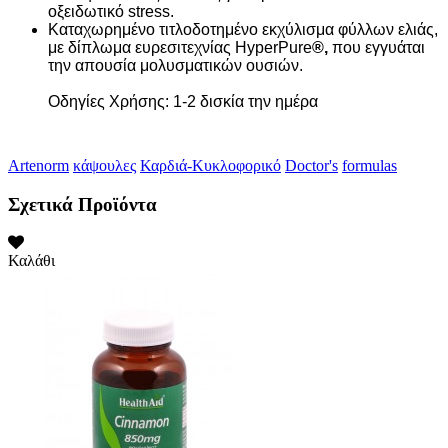
οξειδωτικό stress.
Καταχωρημένο τιτλοδοτημένο εκχύλισμα φύλλων ελιάς,
με δίπλωμα ευρεσιτεχνίας HyperPure
®,
που εγγυάται
την απουσία μολυσματικών ουσιών.
Οδηγίες Χρήσης: 1-2 δισκία την ημέρα
Artenorm
κάψουλες
Καρδιά-Κυκλοφορικό
Doctor's
formulas
Σχετικά Προϊόντα
Καλάθι