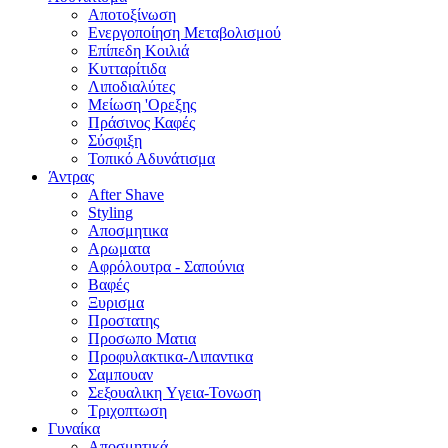
Αποτοξίνωση
Ενεργοποίηση Μεταβολισμού
Επίπεδη Κοιλιά
Κυτταρίτιδα
Λιποδιαλύτες
Μείωση 'Ορεξης
Πράσινος Καφές
Σύσφιξη
Τοπικό Αδυνάτισμα
Άντρας
After Shave
Styling
Αποσμητικα
Αρωματα
Αφρόλουτρα - Σαπούνια
Βαφές
Ξυρισμα
Προστατης
Προσωπο Ματια
Προφυλακτικα-Λιπαντικα
Σαμπουαν
Σεξουαλικη Yγεια-Τονωση
Τριχοπτωση
Γυναίκα
Αποσμητικά