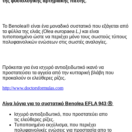
της φυσιολογικής αρτηριακής πίεσης
.
Το Benolea® είναι ένα μοναδικό συστατικό που εξάγεται από
τα φύλλα της ελιάς
(Olea europaea L.)
και είναι
τυποποιημένο ώστε να περιέχει μόνο τους σωστούς τύπους
πολυφαινολικών ενώσεων στις σωστές αναλογίες.
Πρόκειται για ένα ισχυρό αντιοξειδωτικό ικανό να
προστατεύσει τα αγγεία από την κυτταρική βλάβη που
προκαλούν οι ελεύθερες ρίζες.
http://www.doctorsformulas.com
Λίγα λόγια για το συστατικό
Benolea ΕFLA 943
Ⓡ
Ισχυρό αντιοξειδωτικό, που προστατεύει απο
τις ελεύθερες ρίζες.
Τυποποιημένο εκχύλισμα, που περιέχει
πολυφαινολικές ενώσεις για προστασία απο το