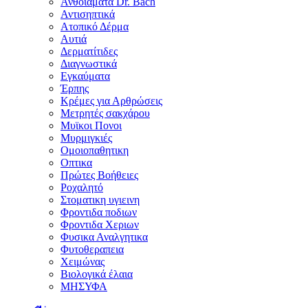
Ανθοϊάματα Dr. Bach
Αντισηπτικά
Ατοπικό Δέρμα
Αυτιά
Δερματίτιδες
Διαγνωστικά
Εγκαύματα
Έρπης
Κρέμες για Αρθρώσεις
Μετρητές σακχάρου
Μυϊκοι Πονοι
Μυρμιγκιές
Ομοιοπαθητικη
Οπτικα
Πρώτες Βοήθειες
Ροχαλητό
Στοματικη υγιεινη
Φροντιδα ποδιων
Φροντιδα Χεριων
Φυσικα Αναλγητικα
Φυτοθεραπεια
Χειμώνας
Βιολογικά έλαια
ΜΗΣΥΦΑ