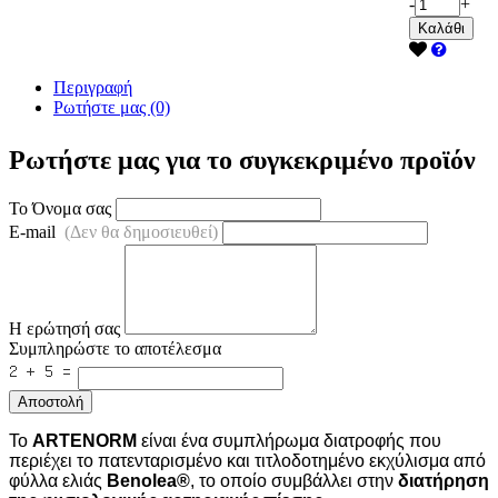
-
+
Καλάθι
Περιγραφή
Ρωτήστε μας (0)
Ρωτήστε μας για το συγκεκριμένο προϊόν
Το Όνομα σας
E-mail
(Δεν θα δημοσιευθεί)
Η ερώτησή σας
Συμπληρώστε το αποτέλεσμα
Αποστολή
Το
ARTENORM
είναι ένα συμπλήρωμα διατροφής που
περιέχει το πατενταρισμένο και τιτλοδοτημένο εκχύλισμα από
φύλλα ελιάς
Benolea®
, το οποίο συμβάλλει στην
διατήρηση