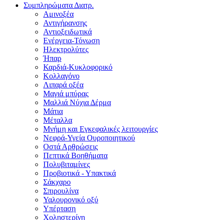
Συμπληρώματα Διατρ.
Αμινοξέα
Αντιγήρανσης
Αντιοξειδωτικά
Ενέργεια-Τόνωση
Ηλεκτρολύτες
Ήπαρ
Καρδιά-Κυκλοφορικό
Κολλαγόνο
Λιπαρά οξέα
Μαγιά μπύρας
Μαλλιά Νύχια Δέρμα
Μάτια
Μέταλλα
Μνήμη και Εγκεφαλικές λειτουργίες
Νεφρά-Υγεία Ουροποιητικού
Οστά Αρθρώσεις
Πεπτικά Βοηθήματα
Πολυβιταμίνες
Προβιοτικά - Υπακτικά
Σάκχαρο
Σπιρουλίνα
Υαλουρονικό οξύ
Υπέρταση
Χοληστερίνη