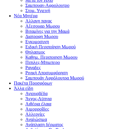
Μετα τον Ηλιο
Σαμπουαν-Αφρολουτρο
Στομ. Υγιεινή
Νέα Μητέρα
Αλλαγη πανας
Αξεσουαρ Μωρου
Βιταμίνες για την Μαμά
Διατροφη Μωρου
Εγκυμοσυνη
Ειδική Περιποίηση Μωρού
Θηλασμος
Καθημ. Περιποιηση Μωρου
Πιπιλες-Μπιμπερο
Ραγαδες
Ρινική Αποσυμφόρηση
Σαμπουάν Αφρόλουτρα Μωρού
Πακέτα Προσφόρων
Άλλα είδη
Αγιουρβέδα
Άγχος-Αϋπνια
Αιθέρια έλαια
Αιμορροΐδες
Αλλεργίες
Αναλώσιμα
Ανάπλαση δέρματος