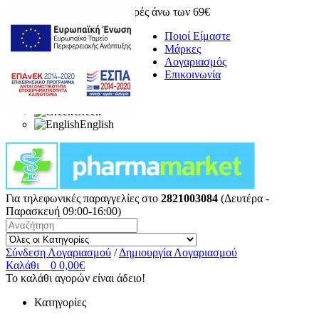
Δωρεάν μεταφορικά για αγορές άνω των 69€
Ποιοί Είμαστε
Μάρκες
Λογαριασμός
Επικοινωνία
Greek
English
Για τηλεφωνικές παραγγελίες στο
2821003084
(Δευτέρα -
Παρασκευή 09:00-16:00)
Σύνδεση Λογαριασμού
/
Δημιουργία Λογαριασμού
Καλάθι
0
0,00€
Το καλάθι αγορών είναι άδειο!
Κατηγορίες