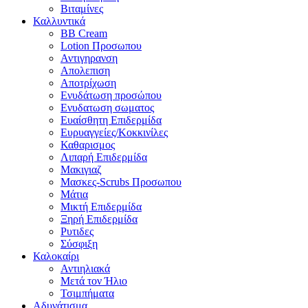
Βιταμίνες
Καλλυντικά
BB Cream
Lotion Προσωπου
Αντιγηρανση
Απολεπιση
Αποτρίχωση
Ενυδάτωση προσώπου
Ενυδατωση σωματος
Ευαίσθητη Επιδερμίδα
Ευρυαγγείες/Κοκκινίλες
Καθαρισμος
Λιπαρή Επιδερμίδα
Μακιγιαζ
Μασκες-Scrubs Προσωπου
Μάτια
Μικτή Επιδερμίδα
Ξηρή Επιδερμίδα
Ρυτιδες
Σύσφιξη
Καλοκαίρι
Αντιηλιακά
Μετά τον Ήλιο
Τσιμπήματα
Αδυνάτισμα