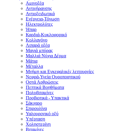
Αμινοξέα
Αντιγήρανσης
Αντιοξειδωτικά
Ενέργεια-Τόνωση
Ηλεκτρολύτες
Ήπαρ
Καρδιά-Κυκλοφορικό
Κολλαγόνο
Λιπαρά οξέα
Μαγιά μπύρας
Μαλλιά Νύχια Δέρμα
Μάτια
Μέταλλα
Μνήμη και Εγκεφαλικές λειτουργίες
Νεφρά-Υγεία Ουροποιητικού
Οστά Αρθρώσεις
Πεπτικά Βοηθήματα
Πολυβιταμίνες
Προβιοτικά - Υπακτικά
Σάκχαρο
Σπιρουλίνα
Υαλουρονικό οξύ
Υπέρταση
Χοληστερίνη
Βιταμίνες