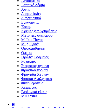
Αντισηπτικά
Ατοπικό Δέρμα
Αυτιά
Δερματίτιδες
Διαγνωστικά
Εγκαύματα
Έρπης
Κρέμες για Αρθρώσεις
Μετρητές σακχάρου
Μυϊκοι Πονοι
Μυρμιγκιές
Ομοιοπαθητικη
Οπτικα
Πρώτες Βοήθειες
Ροχαλητό
Στοματικη υγιεινη
Φροντιδα ποδιων
Φροντιδα Χεριων
Φυσικα Αναλγητικα
Φυτοθεραπεια
Χειμώνας
Βιολογικά έλαια
ΜΗΣΥΦΑ
˙