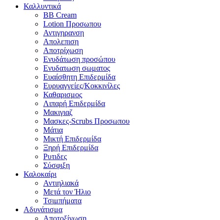
Καλλυντικά
BB Cream
Lotion Προσωπου
Αντιγηρανση
Απολεπιση
Αποτρίχωση
Ενυδάτωση προσώπου
Ενυδατωση σωματος
Ευαίσθητη Επιδερμίδα
Ευρυαγγείες/Κοκκινίλες
Καθαρισμος
Λιπαρή Επιδερμίδα
Μακιγιαζ
Μασκες-Scrubs Προσωπου
Μάτια
Μικτή Επιδερμίδα
Ξηρή Επιδερμίδα
Ρυτιδες
Σύσφιξη
Καλοκαίρι
Αντιηλιακά
Μετά τον Ήλιο
Τσιμπήματα
Αδυνάτισμα
Αποτοξίνωση