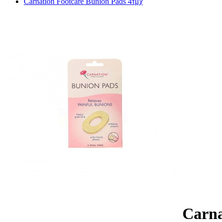
Carnation Footcare Bunion Pads 4τμχ
Carna