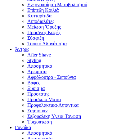
Ενεργοποίηση Μεταβολισμού
Επίπεδη Κοιλιά
Κυτταρίτιδα
Λιποδιαλύτες
Μείωση 'Ορεξης
Πράσινος Καφές
Σύσφιξη
Τοπικό Αδυνάτισμα
Άντρας
After Shave
Styling
Αποσμητικα
Αρωματα
Αφρόλουτρα - Σαπούνια
Βαφές
Ξυρισμα
Προστατης
Προσωπο Ματια
Προφυλακτικα-Λιπαντικα
Σαμπουαν
Σεξουαλικη Yγεια-Τονωση
Τριχοπτωση
Γυναίκα
Αποσμητικά
Αποτριχωση