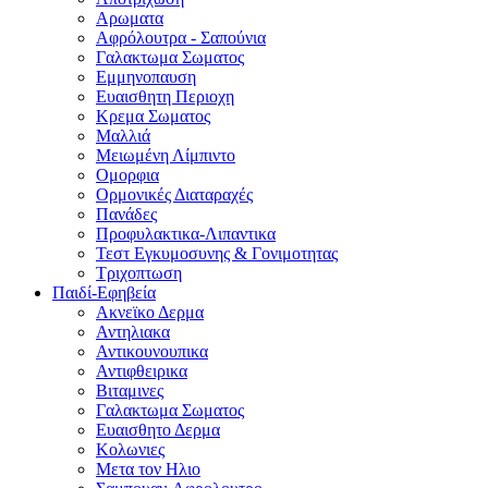
Αρωματα
Αφρόλουτρα - Σαπούνια
Γαλακτωμα Σωματος
Εμμηνοπαυση
Ευαισθητη Περιοχη
Κρεμα Σωματος
Μαλλιά
Μειωμένη Λίμπιντο
Ομορφια
Ορμονικές Διαταραχές
Πανάδες
Προφυλακτικα-Λιπαντικα
Τεστ Εγκυμοσυνης & Γονιμοτητας
Τριχοπτωση
Παιδί-Εφηβεία
Ακνεϊκο Δερμα
Αντηλιακα
Αντικουνουπικα
Αντιφθειρικα
Βιταμινες
Γαλακτωμα Σωματος
Ευαισθητο Δερμα
Κολωνιες
Μετα τον Ηλιο