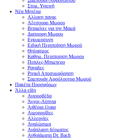
Σαμπουαν-Αφρολουτρο
Στομ. Υγιεινή
Νέα Μητέρα
Αλλαγη πανας
Αξεσουαρ Μωρου
Βιταμίνες για την Μαμά
Διατροφη Μωρου
Εγκυμοσυνη
Ειδική Περιποίηση Μωρού
Θηλασμος
Καθημ. Περιποιηση Μωρου
Πιπιλες-Μπιμπερο
Ραγαδες
Ρινική Αποσυμφόρηση
Σαμπουάν Αφρόλουτρα Μωρού
Πακέτα Προσφόρων
Άλλα είδη
Αγιουρβέδα
Άγχος-Αϋπνια
Αιθέρια έλαια
Αιμορροΐδες
Αλλεργίες
Αναλώσιμα
Ανάπλαση δέρματος
Ανθοϊάματα Dr. Bach