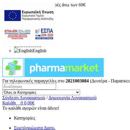
Δωρεάν μεταφορικά για αγορές άνω των 69€
Greek
English
Για τηλεφωνικές παραγγελίες στο
2821003084
(Δευτέρα - Παρασκευ
Σύνδεση Λογαριασμού
/
Δημιουργία Λογαριασμού
Καλάθι
0
0,00€
Το καλάθι αγορών είναι άδειο!
Κατηγορίες
Συμπληρώματα Διατρ.