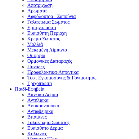
Αποτριχωση
Αρωματα
Αφρόλουτρα - Σαπούνια
Γαλακτωμα Σωματος
Εμμηνοπαυση
Ευαισθητη Περιοχη
Κρεμα Σωματος
Μαλλιά
Μειωμένη Λίμπιντο
Ομορφια
Ορμονικές Διαταραχές
Πανάδες
Προφυλακτικα-Λιπαντικα
Τεστ Εγκυμοσυνης & Γονιμοτητας
Τριχοπτωση
Παιδί-Εφηβεία
Ακνεϊκο Δερμα
Αντηλιακα
Αντικουνουπικα
Αντιφθειρικα
Βιταμινες
Γαλακτωμα Σωματος
Ευαισθητο Δερμα
Κολωνιες