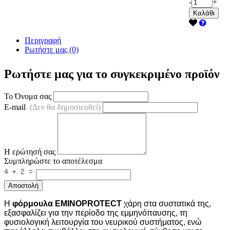
-
+
Καλάθι
Περιγραφή
Ρωτήστε μας (0)
Ρωτήστε μας για το συγκεκριμένο προϊόν
Το Όνομα σας
E-mail
(Δεν θα δημοσιευθεί)
Η ερώτησή σας
Συμπληρώστε το αποτέλεσμα
Αποστολή
Η
φόρμουλα ΕΜΙΝΟPROTECT
χάρη στα συστατικά της,
εξασφαλίζει για την περίοδο της εμμηνόπαυσης, τη
φυσιολογική λειτουργία του νευρικού συστήματος, ενώ