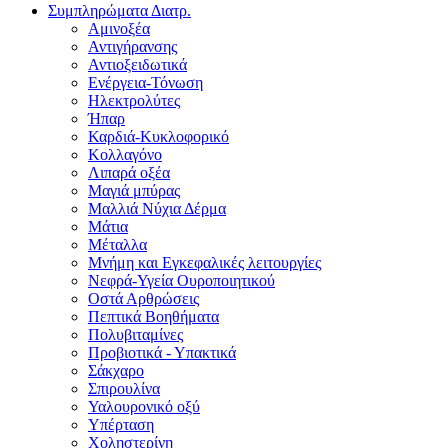
Συμπληρώματα Διατρ.
Αμινοξέα
Αντιγήρανσης
Αντιοξειδωτικά
Ενέργεια-Τόνωση
Ηλεκτρολύτες
Ήπαρ
Καρδιά-Κυκλοφορικό
Κολλαγόνο
Λιπαρά οξέα
Μαγιά μπύρας
Μαλλιά Νύχια Δέρμα
Μάτια
Μέταλλα
Μνήμη και Εγκεφαλικές λειτουργίες
Νεφρά-Υγεία Ουροποιητικού
Οστά Αρθρώσεις
Πεπτικά Βοηθήματα
Πολυβιταμίνες
Προβιοτικά - Υπακτικά
Σάκχαρο
Σπιρουλίνα
Υαλουρονικό οξύ
Υπέρταση
Χοληστερίνη