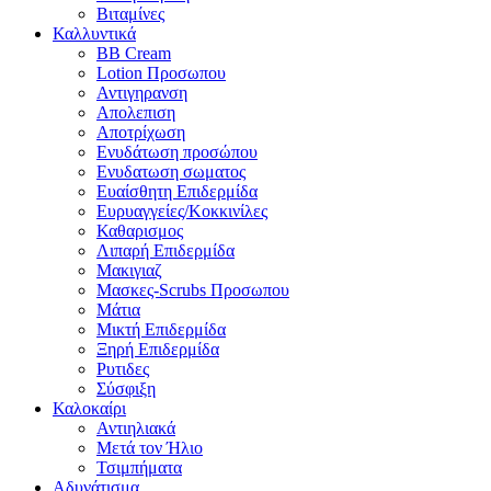
Βιταμίνες
Καλλυντικά
BB Cream
Lotion Προσωπου
Αντιγηρανση
Απολεπιση
Αποτρίχωση
Ενυδάτωση προσώπου
Ενυδατωση σωματος
Ευαίσθητη Επιδερμίδα
Ευρυαγγείες/Κοκκινίλες
Καθαρισμος
Λιπαρή Επιδερμίδα
Μακιγιαζ
Μασκες-Scrubs Προσωπου
Μάτια
Μικτή Επιδερμίδα
Ξηρή Επιδερμίδα
Ρυτιδες
Σύσφιξη
Καλοκαίρι
Αντιηλιακά
Μετά τον Ήλιο
Τσιμπήματα
Αδυνάτισμα