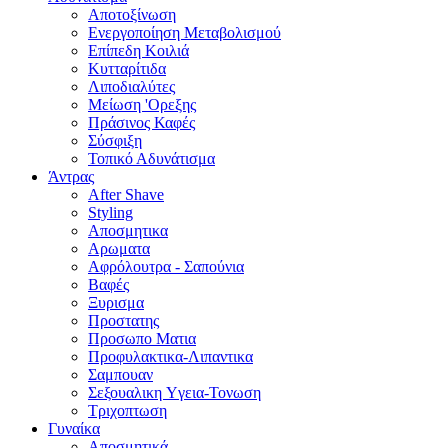
Αποτοξίνωση
Ενεργοποίηση Μεταβολισμού
Επίπεδη Κοιλιά
Κυτταρίτιδα
Λιποδιαλύτες
Μείωση 'Ορεξης
Πράσινος Καφές
Σύσφιξη
Τοπικό Αδυνάτισμα
Άντρας
After Shave
Styling
Αποσμητικα
Αρωματα
Αφρόλουτρα - Σαπούνια
Βαφές
Ξυρισμα
Προστατης
Προσωπο Ματια
Προφυλακτικα-Λιπαντικα
Σαμπουαν
Σεξουαλικη Yγεια-Τονωση
Τριχοπτωση
Γυναίκα
Αποσμητικά