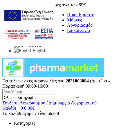
Δωρεάν μεταφορικά για αγορές άνω των 69€
Ποιοί Είμαστε
Μάρκες
Λογαριασμός
Επικοινωνία
Greek
English
Για τηλεφωνικές παραγγελίες στο
2821003084
(Δευτέρα -
Παρασκευή 09:00-16:00)
Σύνδεση Λογαριασμού
/
Δημιουργία Λογαριασμού
Καλάθι
0
0,00€
Το καλάθι αγορών είναι άδειο!
Κατηγορίες