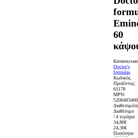
Docto
formu
Emino
60
κάψο
Κατασκευασ
Doctor's
formulas
Κωδικός
Προϊόντος:
61178
MPN:
5200403400
Διαθεσιμότη
Διαθέσιμο
/ 4 τεμάχια
34,80€
24,36€
Ποσότητα