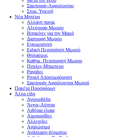
Μετα τον Ηλιο
Σαμπουαν-Αφρολουτρο
Στομ. Υγιεινή
Νέα Μητέρα
Αλλαγη πανας
Αξεσουαρ Μωρου
Βιταμίνες για την Μαμά
Διατροφη Μωρου
Εγκυμοσυνη
Ειδική Περιποίηση Μωρού
Θηλασμος
Καθημ. Περιποιηση Μωρου
Πιπιλες-Μπιμπερο
Ραγαδες
Ρινική Αποσυμφόρηση
Σαμπουάν Αφρόλουτρα Μωρού
Πακέτα Προσφόρων
Άλλα είδη
Αγιουρβέδα
Άγχος-Αϋπνια
Αιθέρια έλαια
Αιμορροΐδες
Αλλεργίες
Αναλώσιμα
Ανάπλαση δέρματος