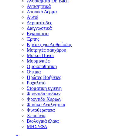
Ανθοϊάματα Dr. Bach
Αντισηπτικά
Ατοπικό Δέρμα
Αυτιά
Δερματίτιδες
Διαγνωστικά
Εγκαύματα
Έρπης
Κρέμες για Αρθρώσεις
Μετρητές σακχάρου
Μυϊκοι Πονοι
Μυρμιγκιές
Ομοιοπαθητικη
Οπτικα
Πρώτες Βοήθειες
Ροχαλητό
Στοματικη υγιεινη
Φροντιδα ποδιων
Φροντιδα Χεριων
Φυσικα Αναλγητικα
Φυτοθεραπεια
Χειμώνας
Βιολογικά έλαια
ΜΗΣΥΦΑ