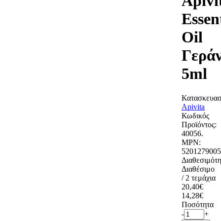
Apivi
Essen
Oil
Γεράν
5ml
Κατασκευασ
Apivita
Κωδικός
Προϊόντος:
40056.
MPN:
5201279005
Διαθεσιμότη
Διαθέσιμο
/ 2 τεμάχια
20,40€
14,28€
Ποσότητα
-
+