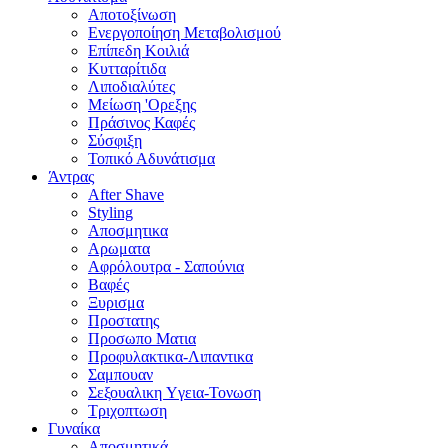
Αποτοξίνωση
Ενεργοποίηση Μεταβολισμού
Επίπεδη Κοιλιά
Κυτταρίτιδα
Λιποδιαλύτες
Μείωση 'Ορεξης
Πράσινος Καφές
Σύσφιξη
Τοπικό Αδυνάτισμα
Άντρας
After Shave
Styling
Αποσμητικα
Αρωματα
Αφρόλουτρα - Σαπούνια
Βαφές
Ξυρισμα
Προστατης
Προσωπο Ματια
Προφυλακτικα-Λιπαντικα
Σαμπουαν
Σεξουαλικη Yγεια-Τονωση
Τριχοπτωση
Γυναίκα
Αποσμητικά