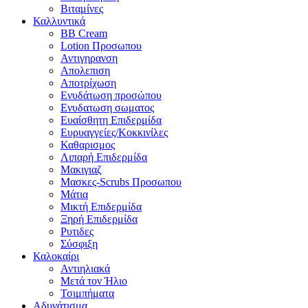
Βιταμίνες
Καλλυντικά
BB Cream
Lotion Προσωπου
Αντιγηρανση
Απολεπιση
Αποτρίχωση
Ενυδάτωση προσώπου
Ενυδατωση σωματος
Ευαίσθητη Επιδερμίδα
Ευρυαγγείες/Κοκκινίλες
Καθαρισμος
Λιπαρή Επιδερμίδα
Μακιγιαζ
Μασκες-Scrubs Προσωπου
Μάτια
Μικτή Επιδερμίδα
Ξηρή Επιδερμίδα
Ρυτιδες
Σύσφιξη
Καλοκαίρι
Αντιηλιακά
Μετά τον Ήλιο
Τσιμπήματα
Αδυνάτισμα