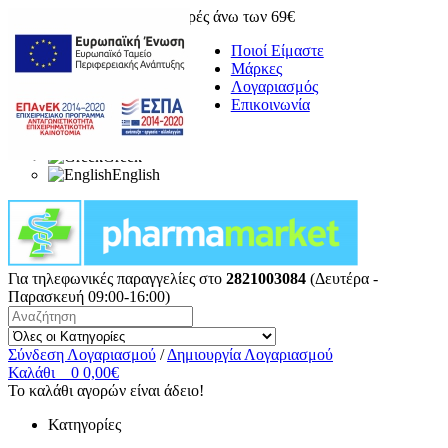
Δωρεάν μεταφορικά για αγορές άνω των 69€
Ποιοί Είμαστε
Μάρκες
Λογαριασμός
Επικοινωνία
Greek
English
Για τηλεφωνικές παραγγελίες στο
2821003084
(Δευτέρα -
Παρασκευή 09:00-16:00)
Σύνδεση Λογαριασμού
/
Δημιουργία Λογαριασμού
Καλάθι
0
0,00€
Το καλάθι αγορών είναι άδειο!
Κατηγορίες