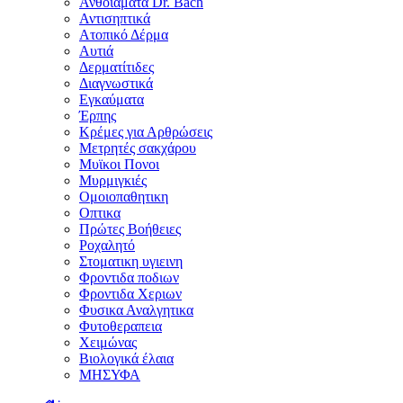
Ανθοϊάματα Dr. Bach
Αντισηπτικά
Ατοπικό Δέρμα
Αυτιά
Δερματίτιδες
Διαγνωστικά
Εγκαύματα
Έρπης
Κρέμες για Αρθρώσεις
Μετρητές σακχάρου
Μυϊκοι Πονοι
Μυρμιγκιές
Ομοιοπαθητικη
Οπτικα
Πρώτες Βοήθειες
Ροχαλητό
Στοματικη υγιεινη
Φροντιδα ποδιων
Φροντιδα Χεριων
Φυσικα Αναλγητικα
Φυτοθεραπεια
Χειμώνας
Βιολογικά έλαια
ΜΗΣΥΦΑ