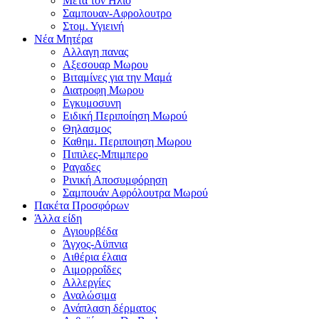
Μετα τον Ηλιο
Σαμπουαν-Αφρολουτρο
Στομ. Υγιεινή
Νέα Μητέρα
Αλλαγη πανας
Αξεσουαρ Μωρου
Βιταμίνες για την Μαμά
Διατροφη Μωρου
Εγκυμοσυνη
Ειδική Περιποίηση Μωρού
Θηλασμος
Καθημ. Περιποιηση Μωρου
Πιπιλες-Μπιμπερο
Ραγαδες
Ρινική Αποσυμφόρηση
Σαμπουάν Αφρόλουτρα Μωρού
Πακέτα Προσφόρων
Άλλα είδη
Αγιουρβέδα
Άγχος-Αϋπνια
Αιθέρια έλαια
Αιμορροΐδες
Αλλεργίες
Αναλώσιμα
Ανάπλαση δέρματος