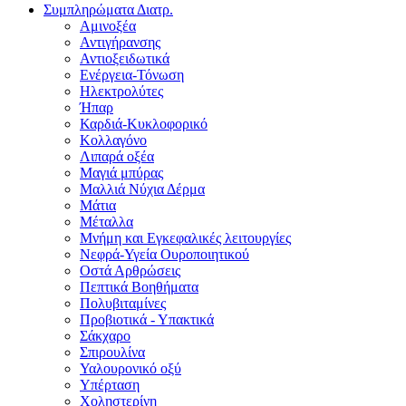
Συμπληρώματα Διατρ.
Αμινοξέα
Αντιγήρανσης
Αντιοξειδωτικά
Ενέργεια-Τόνωση
Ηλεκτρολύτες
Ήπαρ
Καρδιά-Κυκλοφορικό
Κολλαγόνο
Λιπαρά οξέα
Μαγιά μπύρας
Μαλλιά Νύχια Δέρμα
Μάτια
Μέταλλα
Μνήμη και Εγκεφαλικές λειτουργίες
Νεφρά-Υγεία Ουροποιητικού
Οστά Αρθρώσεις
Πεπτικά Βοηθήματα
Πολυβιταμίνες
Προβιοτικά - Υπακτικά
Σάκχαρο
Σπιρουλίνα
Υαλουρονικό οξύ
Υπέρταση
Χοληστερίνη