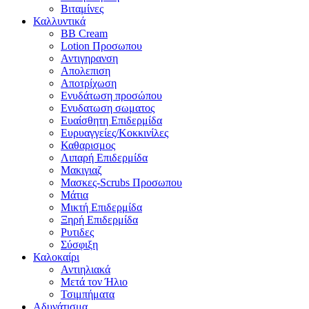
Βιταμίνες
Καλλυντικά
BB Cream
Lotion Προσωπου
Αντιγηρανση
Απολεπιση
Αποτρίχωση
Ενυδάτωση προσώπου
Ενυδατωση σωματος
Ευαίσθητη Επιδερμίδα
Ευρυαγγείες/Κοκκινίλες
Καθαρισμος
Λιπαρή Επιδερμίδα
Μακιγιαζ
Μασκες-Scrubs Προσωπου
Μάτια
Μικτή Επιδερμίδα
Ξηρή Επιδερμίδα
Ρυτιδες
Σύσφιξη
Καλοκαίρι
Αντιηλιακά
Μετά τον Ήλιο
Τσιμπήματα
Αδυνάτισμα