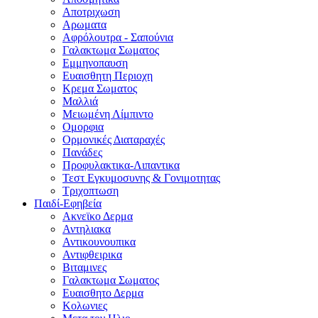
Αποτριχωση
Αρωματα
Αφρόλουτρα - Σαπούνια
Γαλακτωμα Σωματος
Εμμηνοπαυση
Ευαισθητη Περιοχη
Κρεμα Σωματος
Μαλλιά
Μειωμένη Λίμπιντο
Ομορφια
Ορμονικές Διαταραχές
Πανάδες
Προφυλακτικα-Λιπαντικα
Τεστ Εγκυμοσυνης & Γονιμοτητας
Τριχοπτωση
Παιδί-Εφηβεία
Ακνεϊκο Δερμα
Αντηλιακα
Αντικουνουπικα
Αντιφθειρικα
Βιταμινες
Γαλακτωμα Σωματος
Ευαισθητο Δερμα
Κολωνιες