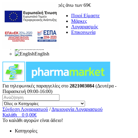
Δωρεάν μεταφορικά για αγορές άνω των 69€
Ποιοί Είμαστε
Μάρκες
Λογαριασμός
Επικοινωνία
Greek
English
Για τηλεφωνικές παραγγελίες στο
2821003084
(Δευτέρα -
Παρασκευή 09:00-16:00)
Σύνδεση Λογαριασμού
/
Δημιουργία Λογαριασμού
Καλάθι
0
0,00€
Το καλάθι αγορών είναι άδειο!
Κατηγορίες