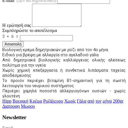
E-mail
(Δεν θα δημοσιευθεί)
Η ερώτησή σας
Συμπληρώστε το αποτέλεσμα
Αποστολή
Βιολογική κρέμα δημητριακών με ρύζι από τον 4ο μήνα
Ειδικό για βρέφη με αλλεργία στο αγελαδινό γάλα
Από δημητριακά βιολογικής καλλιέργειας ολικής αλέσεως
πολύτιμα για την υγεία
Χωρίς χημική επεξεργασία ή συνθετικά λιπάσματα ταχείας
αποδέσμευσης
Το προιόν περιέχει βιταμίνη Β1-σημαντική για τη σωστή
λειτουργία του νευρικού συστήματος
Περιέχει χαμηλά ποσοστά αλλεργιογόνων ουσιών - χωρίς
γλουτένη
Hipp
Βρεφική
Κρέμα
Ρυζάλευρο
Χωρίς
Γάλα
από
τον
μήνα
200gr
Διατροφη
Μωρου
Newsletter