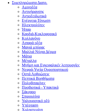
Συμπληρώματα Διατρ.
Αμινοξέα
Αντιγήρανσης
Αντιοξειδωτικά
Ενέργεια-Τόνωση
Ηλεκτρολύτες
Ήπαρ
Καρδιά-Κυκλοφορικό
Κολλαγόνο
Λιπαρά οξέα
Μαγιά μπύρας
Μαλλιά Νύχια Δέρμα
Μάτια
Μέταλλα
Μνήμη και Εγκεφαλικές λειτουργίες
Νεφρά-Υγεία Ουροποιητικού
Οστά Αρθρώσεις
Πεπτικά Βοηθήματα
Πολυβιταμίνες
Προβιοτικά - Υπακτικά
Σάκχαρο
Σπιρουλίνα
Υαλουρονικό οξύ
Υπέρταση
Χοληστερίνη