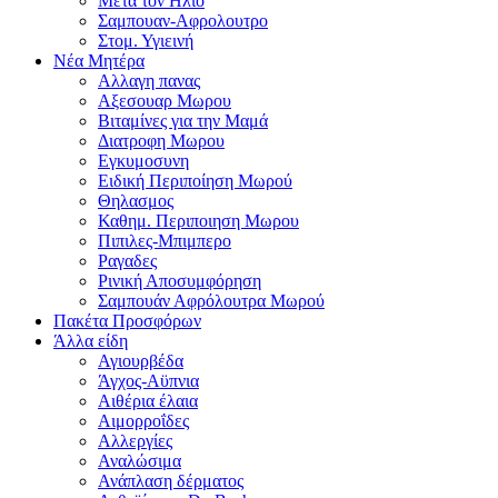
Μετα τον Ηλιο
Σαμπουαν-Αφρολουτρο
Στομ. Υγιεινή
Νέα Μητέρα
Αλλαγη πανας
Αξεσουαρ Μωρου
Βιταμίνες για την Μαμά
Διατροφη Μωρου
Εγκυμοσυνη
Ειδική Περιποίηση Μωρού
Θηλασμος
Καθημ. Περιποιηση Μωρου
Πιπιλες-Μπιμπερο
Ραγαδες
Ρινική Αποσυμφόρηση
Σαμπουάν Αφρόλουτρα Μωρού
Πακέτα Προσφόρων
Άλλα είδη
Αγιουρβέδα
Άγχος-Αϋπνια
Αιθέρια έλαια
Αιμορροΐδες
Αλλεργίες
Αναλώσιμα
Ανάπλαση δέρματος