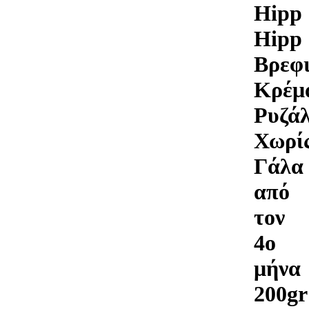
Hipp
Hipp
Βρεφ
Κρέμ
Ρυζά
Χωρί
Γάλα
από
τον
4ο
μήνα
200gr