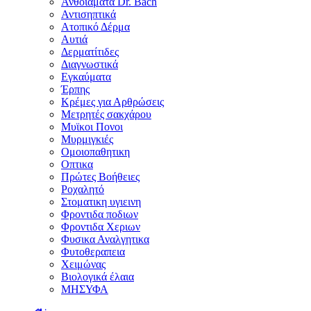
Ανθοϊάματα Dr. Bach
Αντισηπτικά
Ατοπικό Δέρμα
Αυτιά
Δερματίτιδες
Διαγνωστικά
Εγκαύματα
Έρπης
Κρέμες για Αρθρώσεις
Μετρητές σακχάρου
Μυϊκοι Πονοι
Μυρμιγκιές
Ομοιοπαθητικη
Οπτικα
Πρώτες Βοήθειες
Ροχαλητό
Στοματικη υγιεινη
Φροντιδα ποδιων
Φροντιδα Χεριων
Φυσικα Αναλγητικα
Φυτοθεραπεια
Χειμώνας
Βιολογικά έλαια
ΜΗΣΥΦΑ