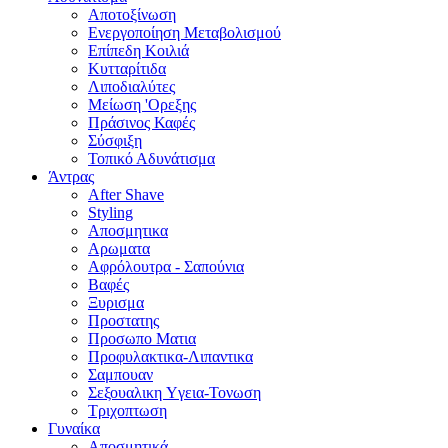
Αποτοξίνωση
Ενεργοποίηση Μεταβολισμού
Επίπεδη Κοιλιά
Κυτταρίτιδα
Λιποδιαλύτες
Μείωση 'Ορεξης
Πράσινος Καφές
Σύσφιξη
Τοπικό Αδυνάτισμα
Άντρας
After Shave
Styling
Αποσμητικα
Αρωματα
Αφρόλουτρα - Σαπούνια
Βαφές
Ξυρισμα
Προστατης
Προσωπο Ματια
Προφυλακτικα-Λιπαντικα
Σαμπουαν
Σεξουαλικη Yγεια-Τονωση
Τριχοπτωση
Γυναίκα
Αποσμητικά