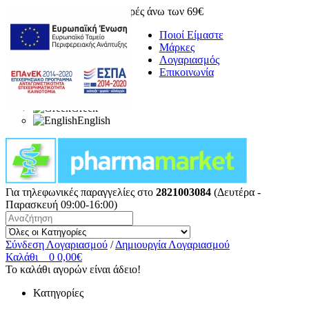
Δωρεάν μεταφορικά για αγορές άνω των 69€
Ποιοί Είμαστε
Μάρκες
Λογαριασμός
Επικοινωνία
Greek
English
Για τηλεφωνικές παραγγελίες στο
2821003084
(Δευτέρα -
Παρασκευή 09:00-16:00)
Σύνδεση Λογαριασμού
/
Δημιουργία Λογαριασμού
Καλάθι
0
0,00€
Το καλάθι αγορών είναι άδειο!
Κατηγορίες