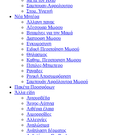
Μετα τον Ηλιο
Σαμπουαν-Αφρολουτρο
Στομ. Υγιεινή
Νέα Μητέρα
Αλλαγη πανας
Αξεσουαρ Μωρου
Βιταμίνες για την Μαμά
Διατροφη Μωρου
Εγκυμοσυνη
Ειδική Περιποίηση Μωρού
Θηλασμος
Καθημ. Περιποιηση Μωρου
Πιπιλες-Μπιμπερο
Ραγαδες
Ρινική Αποσυμφόρηση
Σαμπουάν Αφρόλουτρα Μωρού
Πακέτα Προσφόρων
Άλλα είδη
Αγιουρβέδα
Άγχος-Αϋπνια
Αιθέρια έλαια
Αιμορροΐδες
Αλλεργίες
Αναλώσιμα
Ανάπλαση δέρματος