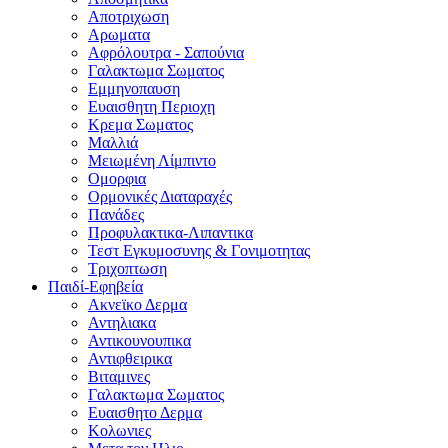
Αποτριχωση
Αρωματα
Αφρόλουτρα - Σαπούνια
Γαλακτωμα Σωματος
Εμμηνοπαυση
Ευαισθητη Περιοχη
Κρεμα Σωματος
Μαλλιά
Μειωμένη Λίμπιντο
Ομορφια
Ορμονικές Διαταραχές
Πανάδες
Προφυλακτικα-Λιπαντικα
Τεστ Εγκυμοσυνης & Γονιμοτητας
Τριχοπτωση
Παιδί-Εφηβεία
Ακνεϊκο Δερμα
Αντηλιακα
Αντικουνουπικα
Αντιφθειρικα
Βιταμινες
Γαλακτωμα Σωματος
Ευαισθητο Δερμα
Κολωνιες