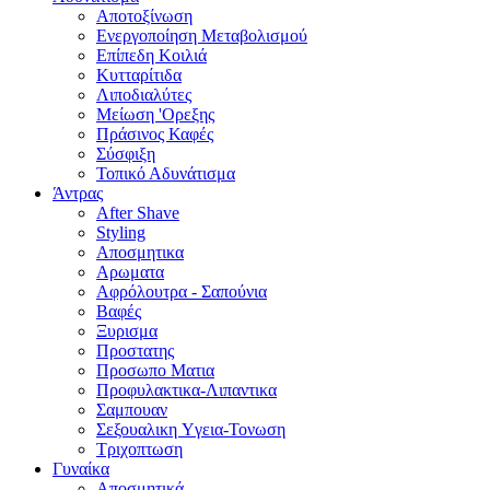
Αποτοξίνωση
Ενεργοποίηση Μεταβολισμού
Επίπεδη Κοιλιά
Κυτταρίτιδα
Λιποδιαλύτες
Μείωση 'Ορεξης
Πράσινος Καφές
Σύσφιξη
Τοπικό Αδυνάτισμα
Άντρας
After Shave
Styling
Αποσμητικα
Αρωματα
Αφρόλουτρα - Σαπούνια
Βαφές
Ξυρισμα
Προστατης
Προσωπο Ματια
Προφυλακτικα-Λιπαντικα
Σαμπουαν
Σεξουαλικη Yγεια-Τονωση
Τριχοπτωση
Γυναίκα
Αποσμητικά