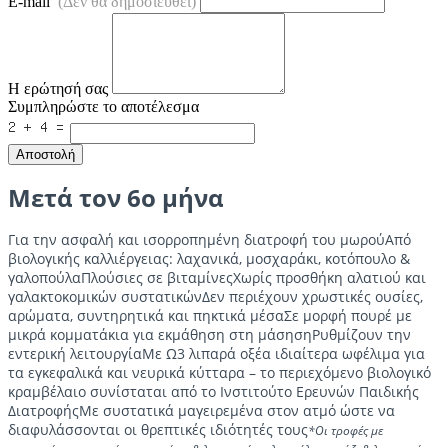
E-mail
(Δεν θα δημοσιευθεί)
Η ερώτησή σας
Συμπληρώστε το αποτέλεσμα
Αποστολή
Μετά τον 6ο μήνα
Για την ασφαλή και ισορροπημένη διατροφή του μωρούΑπό
βιολογικής καλλιέργειας: λαχανικά, μοσχαράκι, κοτόπουλο &
γαλοπούλαΠλούσιες σε βιταμίνεςΧωρίς προσθήκη αλατιού και
γαλακτοκομικών συστατικώνΔεν περιέχουν χρωστικές ουσίες,
αρώματα, συντηρητικά και πηκτικά μέσαΣε μορφή πουρέ με
μικρά κομματάκια για εκμάθηση στη μάσησηΡυθμίζουν την
εντερική λειτουργίαΜε Ω3 λιπαρά οξέα ιδιαίτερα ωφέλιμα για
τα εγκεφαλικά και νευρικά κύτταρα – το περιεχόμενο βιολογικό
κραμβέλαιο συνίσταται από το Ινστιτούτο Ερευνών Παιδικής
ΔιατροφήςΜε συστατικά μαγειρεμένα στον ατμό ώστε να
διαφυλάσσονται οι θρεπτικές ιδιότητές τους
*Οι τροφές με