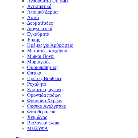
Ανθοϊάματα Dr. Bach
Αντισηπτικά
Ατοπικό Δέρμα
Αυτιά
Δερματίτιδες
Διαγνωστικά
Εγκαύματα
Έρπης
Κρέμες για Αρθρώσεις
Μετρητές σακχάρου
Μυϊκοι Πονοι
Μυρμιγκιές
Ομοιοπαθητικη
Οπτικα
Πρώτες Βοήθειες
Ροχαλητό
Στοματικη υγιεινη
Φροντιδα ποδιων
Φροντιδα Χεριων
Φυσικα Αναλγητικα
Φυτοθεραπεια
Χειμώνας
Βιολογικά έλαια
ΜΗΣΥΦΑ