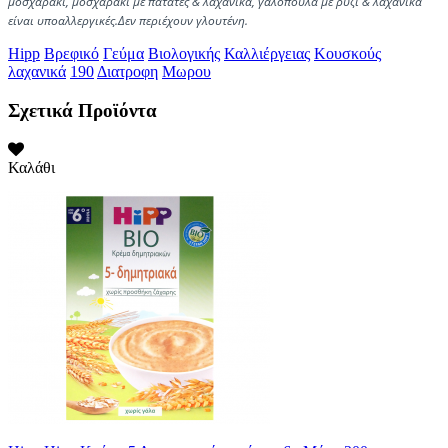
μοσχαράκι, μοσχαράκι με πατάτες & λαχανικά, γαλοπούλα με ρύζι & λαχανικά
είναι υποαλλεργικές.
Δεν περιέχουν γλουτένη.
Hipp
Βρεφικό
Γεύμα
Βιολογικής
Καλλιέργειας
Κουσκούς
λαχανικά
190
Διατροφη
Μωρου
Σχετικά Προϊόντα
Καλάθι