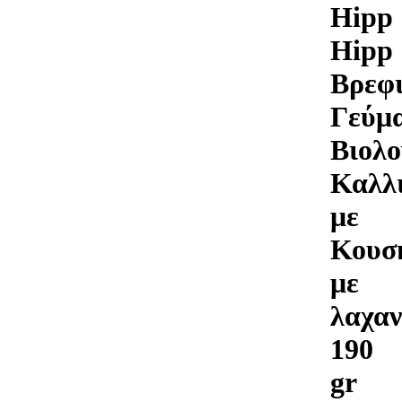
Hipp
Hipp
Βρεφ
Γεύμ
Βιολο
Καλλι
με
Κουσ
με
λαχαν
190
gr