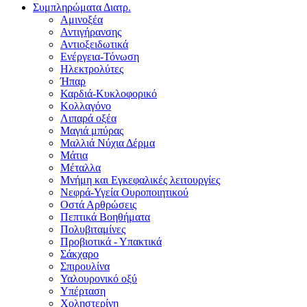
Συμπληρώματα Διατρ.
Αμινοξέα
Αντιγήρανσης
Αντιοξειδωτικά
Ενέργεια-Τόνωση
Ηλεκτρολύτες
Ήπαρ
Καρδιά-Κυκλοφορικό
Κολλαγόνο
Λιπαρά οξέα
Μαγιά μπύρας
Μαλλιά Νύχια Δέρμα
Μάτια
Μέταλλα
Μνήμη και Εγκεφαλικές λειτουργίες
Νεφρά-Υγεία Ουροποιητικού
Οστά Αρθρώσεις
Πεπτικά Βοηθήματα
Πολυβιταμίνες
Προβιοτικά - Υπακτικά
Σάκχαρο
Σπιρουλίνα
Υαλουρονικό οξύ
Υπέρταση
Χοληστερίνη