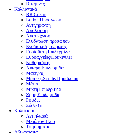
Βιταμίνες
Καλλυντικά
BB Cream
Lotion Προσωπου
Αντιγηρανση
Απολεπιση
Αποτρίχωση
Ενυδάτωση προσώπου
Ενυδατωση σωματος
Ευαίσθητη Επιδερμίδα
Ευρυαγγείες/Κοκκινίλες
Καθαρισμος
Λιπαρή Επιδερμίδα
Μακιγιαζ
Μασκες-Scrubs Προσωπου
Μάτια
Μικτή Επιδερμίδα
Ξηρή Επιδερμίδα
Ρυτιδες
Σύσφιξη
Καλοκαίρι
Αντιηλιακά
Μετά τον Ήλιο
Τσιμπήματα
Αδυνάτισμα