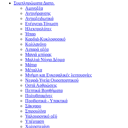
Συμπληρώματα Διατρ.
Αμινοξέα
Αντιγήρανσης
Αντιοξειδωτικά
Ενέργεια-Τόνωση
Ηλεκτρολύτες
Ήπαρ
Καρδιά-Κυκλοφορικό
Κολλαγόνο
Λιπαρά οξέα
Μαγιά μπύρας
Μαλλιά Νύχια Δέρμα
Μάτια
Μέταλλα
Μνήμη και Εγκεφαλικές λειτουργίες
Νεφρά-Υγεία Ουροποιητικού
Οστά Αρθρώσεις
Πεπτικά Βοηθήματα
Πολυβιταμίνες
Προβιοτικά - Υπακτικά
Σάκχαρο
Σπιρουλίνα
Υαλουρονικό οξύ
Υπέρταση
Χοληστερίνη