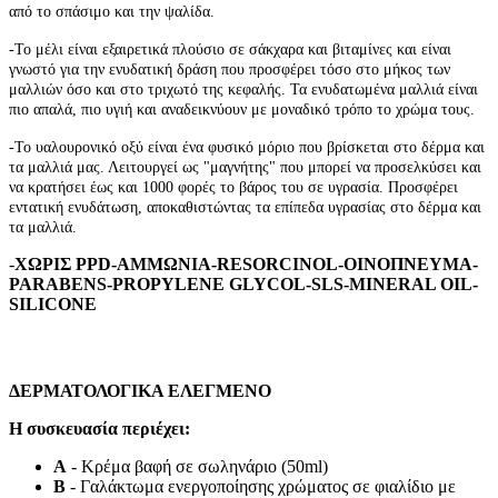
από το σπάσιμο και την ψαλίδα.
-
Το μέλι είναι εξαιρετικά πλούσιο σε σάκχαρα και βιταμίνες και είναι
γνωστό για την ενυδατική δράση που προσφέρει τόσο στο μήκος των
μαλλιών όσο και στο τριχωτό της κεφαλής. Τα ενυδατωμένα μαλλιά είναι
πιο απαλά, πιο υγιή και αναδεικνύουν με μοναδικό τρόπο το χρώμα τους.
-
Το υαλουρονικό οξύ είναι ένα φυσικό μόριο που βρίσκεται στο δέρμα και
τα μαλλιά μας. Λειτουργεί ως "μαγνήτης" που μπορεί να προσελκύσει και
να κρατήσει έως και 1000 φορές το βάρος του σε υγρασία. Προσφέρει
εντατική ενυδάτωση, αποκαθιστώντας τα επίπεδα υγρασίας στο δέρμα και
τα μαλλιά.
-
ΧΩΡΙΣ PPD-ΑΜΜΩΝΙΑ-RESORCINOL-ΟΙΝΟΠΝΕΥΜΑ-
PARABENS-PROPYLENE GLYCOL-SLS-MINERAL OIL-
SILICONE
ΔΕΡΜΑΤΟΛΟΓΙΚΑ ΕΛΕΓΜΕΝΟ
Η συσκευασία περιέχει:
A
- Κρέμα βαφή σε σωληνάριο (50ml)
B
- Γαλάκτωμα ενεργοποίησης χρώματος σε φιαλίδιο με