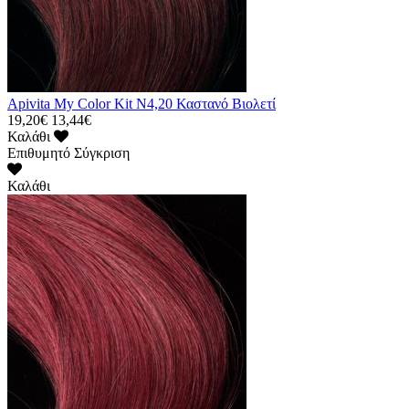
Apivita My Color Kit N4,20 Καστανό Βιολετί
19,20€
13,44€
Καλάθι
Επιθυμητό
Σύγκριση
Καλάθι