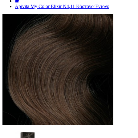
˙
Apivita My Color Elixir N4,11 Κάστανο Έντονο