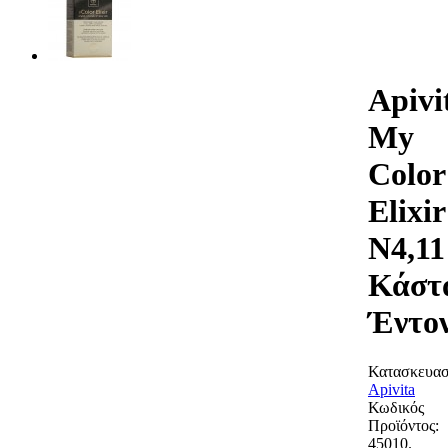
Apivi
My
Color
Elixir
N4,11
Κάστ
Έντο
Κατασκευασ
Apivita
Κωδικός
Προϊόντος:
45010.