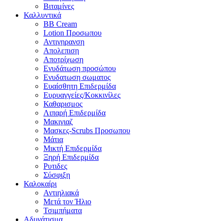
Βιταμίνες
Καλλυντικά
BB Cream
Lotion Προσωπου
Αντιγηρανση
Απολεπιση
Αποτρίχωση
Ενυδάτωση προσώπου
Ενυδατωση σωματος
Ευαίσθητη Επιδερμίδα
Ευρυαγγείες/Κοκκινίλες
Καθαρισμος
Λιπαρή Επιδερμίδα
Μακιγιαζ
Μασκες-Scrubs Προσωπου
Μάτια
Μικτή Επιδερμίδα
Ξηρή Επιδερμίδα
Ρυτιδες
Σύσφιξη
Καλοκαίρι
Αντιηλιακά
Μετά τον Ήλιο
Τσιμπήματα
Αδυνάτισμα