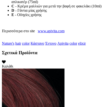
απλικατέρ (75ml)
C
- Κρέμα μαλλιών για μετά την βαφή σε φακελάκι (10ml)
D
- Γάντια μίας χρήσης
E
- Οδηγίες χρήσης
Περισσότερα στο site
www.apivita.com
Nature's
hair
color
Κάστανο
Έντονο
Apivita
color
elixir
Σχετικά Προϊόντα
Καλάθι