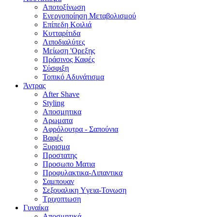
Αποτοξίνωση
Ενεργοποίηση Μεταβολισμού
Επίπεδη Κοιλιά
Κυτταρίτιδα
Λιποδιαλύτες
Μείωση 'Ορεξης
Πράσινος Καφές
Σύσφιξη
Τοπικό Αδυνάτισμα
Άντρας
After Shave
Styling
Αποσμητικα
Αρωματα
Αφρόλουτρα - Σαπούνια
Βαφές
Ξυρισμα
Προστατης
Προσωπο Ματια
Προφυλακτικα-Λιπαντικα
Σαμπουαν
Σεξουαλικη Yγεια-Τονωση
Τριχοπτωση
Γυναίκα
Αποσμητικά