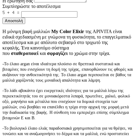
Η ερώτησή σας
Συμπληρώστε το αποτέλεσμα
Αποστολή
Η μόνιμη βαφή μαλλιών
My Color Elixir
της APIVITA είναι
ειδικά σχεδιασμένη με γνώμονα τη φυσικότητα, το επαγγελματικό
αποτέλεσμα και με απόλυτο σεβασμό στο τριχωτό της
κεφαλής.
Ένα καινοτόμο σύστημα
που
σταθεροποιεί
και
σφραγίζει
το χρώμα στην τρίχα.
-
Το έλαιο argan είναι ιδιαίτερα πλούσιο σε θρεπτικά συστατικά και
βιταμίνες που ενισχύουν τη δομή της τρίχας, επανορθώνουν τις φθορές και
αυξάνουν την ανθεκτικότητά της. Το έλαιο argan περιποιείται σε βάθος τα
μαλλιά χαρίζοντάς τους μοναδική απαλότητα και λάμψη.
-
Το λάδι αβοκάντο έχει ευεργετικές ιδιότητες για τα μαλλιά λόγω της
περιεκτικότητάς του σε μονοακόρεστα λιπαρά, πρωτεΐνες, χαλκό, φολικό
οξύ, μαγνήσιο και μέταλλα που ενισχύουν τα δομικά στοιχεία των
μαλλιών, ενώ βοηθάει να επανέλθει η τρίχα στην αρχική της μορφή μετά
την διαδικασία της βαφής. Η σύνθεση του εμπεριέχει επίσης σύμπλεγμα
βιταμινών Ε και Β.
-Το βιολογικό έλαιο ελιάς
παραδοσιακά χρησιμοποιείται για να θρέψει, να
τονώσει και να αναζωογονήσει το δέρμα και τα μαλλιά, ενώ προστατεύει