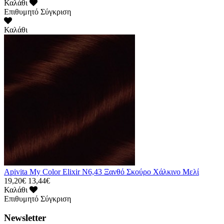
Καλάθι
Επιθυμητό
Σύγκριση
Καλάθι
Apivita My Color Elixir N6,43 Ξανθό Σκούρο Χάλκινο Μελί
19,20€
13,44€
Καλάθι
Επιθυμητό
Σύγκριση
Newsletter