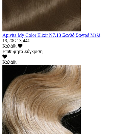
Apivita My Color Elixir N7,13 Ξανθό Σαντρέ Μελί
19,20€
13,44€
Καλάθι
Επιθυμητό
Σύγκριση
Καλάθι