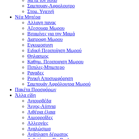
Μετα τον Ηλιο
Σαμπουαν-Αφρολουτρο
Στομ. Υγιεινή
Νέα Μητέρα
Αλλαγη πανας
Αξεσουαρ Μωρου
Βιταμίνες για την Μαμά
Διατροφη Μωρου
Εγκυμοσυνη
Ειδική Περιποίηση Μωρού
Θηλασμος
Καθημ. Περιποιηση Μωρου
Πιπιλες-Μπιμπερο
Ραγαδες
Ρινική Αποσυμφόρηση
Σαμπουάν Αφρόλουτρα Μωρού
Πακέτα Προσφόρων
Άλλα είδη
Αγιουρβέδα
Άγχος-Αϋπνια
Αιθέρια έλαια
Αιμορροΐδες
Αλλεργίες
Αναλώσιμα
Ανάπλαση δέρματος