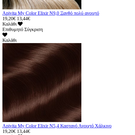
Apivita My Color Elixir N9,0 Ξανθό πολύ ανοιχτό
19,20€
13,44€
Καλάθι
Επιθυμητό
Σύγκριση
Καλάθι
Apivita My Color Elixir N5,4 Καστανό Ανοιχτό Χάλκινο
19,20€
13,44€