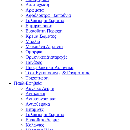
Αποτριχωση
Αρωματα
Αφρόλουτρα - Σαπούνια
Γαλακτωμα Σωματος
Εμμηνοπαυση
Ευαισθητη Περιοχη
Κρεμα Σωματος
Μαλλιά
Μειωμένη Λίμπιντο
Ομορφια
Ορμονικές Διαταραχές
Πανάδες
Προφυλακτικα-Λιπαντικα
Τεστ Εγκυμοσυνης & Γονιμοτητας
Τριχοπτωση
Παιδί-Εφηβεία
Ακνεϊκο Δερμα
Αντηλιακα
Αντικουνουπικα
Αντιφθειρικα
Βιταμινες
Γαλακτωμα Σωματος
Ευαισθητο Δερμα
Κολωνιες