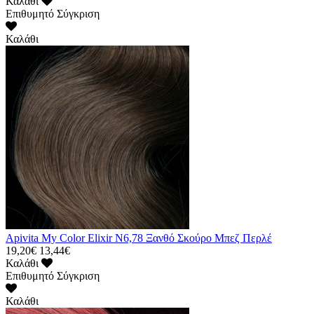
Καλάθι
Επιθυμητό
Σύγκριση
Καλάθι
Apivita My Color Elixir N6,78 Ξανθό Σκούρο Μπεζ Περλέ
19,20€
13,44€
Καλάθι
Επιθυμητό
Σύγκριση
Καλάθι