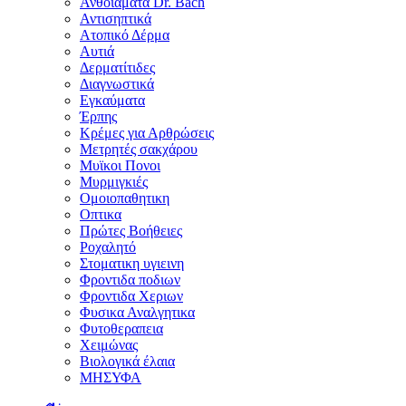
Ανθοϊάματα Dr. Bach
Αντισηπτικά
Ατοπικό Δέρμα
Αυτιά
Δερματίτιδες
Διαγνωστικά
Εγκαύματα
Έρπης
Κρέμες για Αρθρώσεις
Μετρητές σακχάρου
Μυϊκοι Πονοι
Μυρμιγκιές
Ομοιοπαθητικη
Οπτικα
Πρώτες Βοήθειες
Ροχαλητό
Στοματικη υγιεινη
Φροντιδα ποδιων
Φροντιδα Χεριων
Φυσικα Αναλγητικα
Φυτοθεραπεια
Χειμώνας
Βιολογικά έλαια
ΜΗΣΥΦΑ