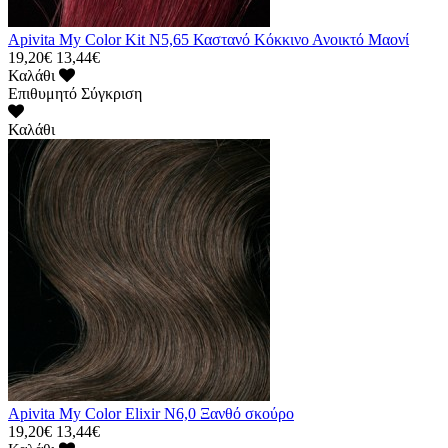
Apivita My Color Kit N5,65 Καστανό Κόκκινο Ανοικτό Μαονί
19,20€
13,44€
Καλάθι
Επιθυμητό
Σύγκριση
Καλάθι
Apivita My Color Elixir N6,0 Ξανθό σκούρο
19,20€
13,44€