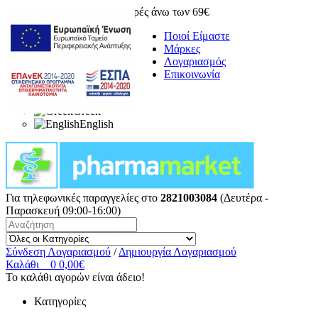
Δωρεάν μεταφορικά για αγορές άνω των 69€
Ποιοί Είμαστε
Μάρκες
Λογαριασμός
Επικοινωνία
Greek
English
Για τηλεφωνικές παραγγελίες στο
2821003084
(Δευτέρα -
Παρασκευή 09:00-16:00)
Σύνδεση Λογαριασμού
/
Δημιουργία Λογαριασμού
Καλάθι
0
0,00€
Το καλάθι αγορών είναι άδειο!
Κατηγορίες