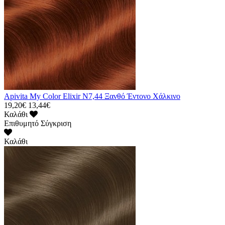
Apivita My Color Elixir N7,44 Ξανθό Έντονο Χάλκινο
19,20€
13,44€
Καλάθι
Επιθυμητό
Σύγκριση
Καλάθι