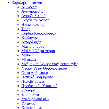
Συμπληρώματα Διατρ.
Αμινοξέα
Αντιγήρανσης
Αντιοξειδωτικά
Ενέργεια-Τόνωση
Ηλεκτρολύτες
Ήπαρ
Καρδιά-Κυκλοφορικό
Κολλαγόνο
Λιπαρά οξέα
Μαγιά μπύρας
Μαλλιά Νύχια Δέρμα
Μάτια
Μέταλλα
Μνήμη και Εγκεφαλικές λειτουργίες
Νεφρά-Υγεία Ουροποιητικού
Οστά Αρθρώσεις
Πεπτικά Βοηθήματα
Πολυβιταμίνες
Προβιοτικά - Υπακτικά
Σάκχαρο
Σπιρουλίνα
Υαλουρονικό οξύ
Υπέρταση
Χοληστερίνη