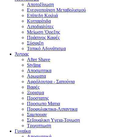
Αποτοξίνωση
Ενεργοποίηση Μεταβολισμού
Επίπεδη Κοιλιά
Κυτταρίτιδα
Λιποδιαλύτες
Μείωση 'Ορεξης
Πράσινος Καφές
Σύσφιξη
Τοπικό Αδυνάτισμα
Άντρας
After Shave
Styling
Αποσμητικα
Αρωματα
Αφρόλουτρα - Σαπούνια
Βαφές
Ξυρισμα
Προστατης
Προσωπο Ματια
Προφυλακτικα-Λιπαντικα
Σαμπουαν
Σεξουαλικη Yγεια-Τονωση
Τριχοπτωση
Γυναίκα
Αποσμητικά