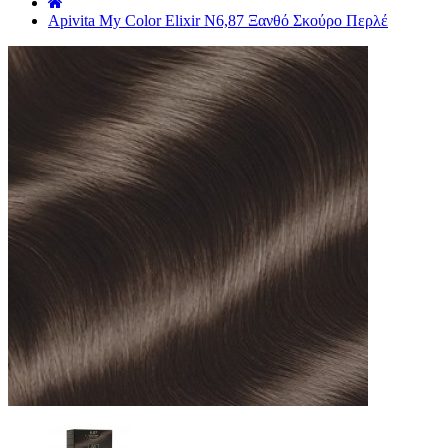
˙
Apivita My Color Elixir N6,87 Ξανθό Σκούρο Περλέ