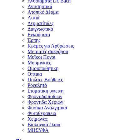
Ανθοϊάματα Dr. Bach
Αντισηπτικά
Ατοπικό Δέρμα
Αυτιά
Δερματίτιδες
Διαγνωστικά
Εγκαύματα
Έρπης
Κρέμες για Αρθρώσεις
Μετρητές σακχάρου
Μυϊκοι Πονοι
Μυρμιγκιές
Ομοιοπαθητικη
Οπτικα
Πρώτες Βοήθειες
Ροχαλητό
Στοματικη υγιεινη
Φροντιδα ποδιων
Φροντιδα Χεριων
Φυσικα Αναλγητικα
Φυτοθεραπεια
Χειμώνας
Βιολογικά έλαια
ΜΗΣΥΦΑ