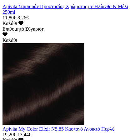
Apivita Σαμπουάν Προστασίας Χρώματος με Ηλίανθο & Μέλι
250ml
11,80€
8,26€
Καλάθι
Επιθυμητό
Σύγκριση
Καλάθι
Apivita My Color Elixir N5,85 Καστανό Ανοικτό Περλέ
19,20€
13,44€