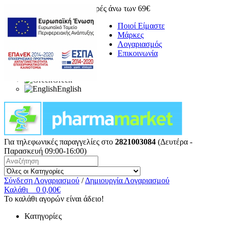
Δωρεάν μεταφορικά για αγορές άνω των 69€
Ποιοί Είμαστε
Μάρκες
Λογαριασμός
Επικοινωνία
Greek
English
Για τηλεφωνικές παραγγελίες στο
2821003084
(Δευτέρα -
Παρασκευή 09:00-16:00)
Σύνδεση Λογαριασμού
/
Δημιουργία Λογαριασμού
Καλάθι
0
0,00€
Το καλάθι αγορών είναι άδειο!
Κατηγορίες