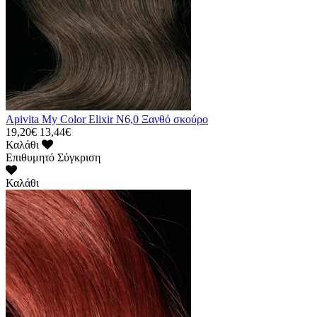
Apivita My Color Elixir N6,0 Ξανθό σκούρο
19,20€
13,44€
Καλάθι
Επιθυμητό
Σύγκριση
Καλάθι