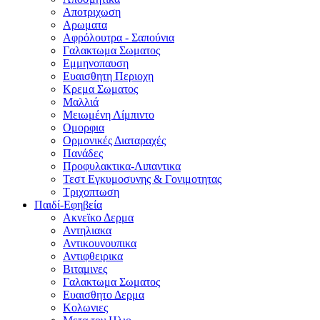
Αποτριχωση
Αρωματα
Αφρόλουτρα - Σαπούνια
Γαλακτωμα Σωματος
Εμμηνοπαυση
Ευαισθητη Περιοχη
Κρεμα Σωματος
Μαλλιά
Μειωμένη Λίμπιντο
Ομορφια
Ορμονικές Διαταραχές
Πανάδες
Προφυλακτικα-Λιπαντικα
Τεστ Εγκυμοσυνης & Γονιμοτητας
Τριχοπτωση
Παιδί-Εφηβεία
Ακνεϊκο Δερμα
Αντηλιακα
Αντικουνουπικα
Αντιφθειρικα
Βιταμινες
Γαλακτωμα Σωματος
Ευαισθητο Δερμα
Κολωνιες