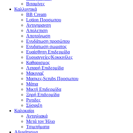
Βιταμίνες
Καλλυντικά
BB Cream
Lotion Προσωπου
Αντιγηρανση
Απολεπιση
Αποτρίχωση
Ενυδάτωση προσώπου
Ενυδατωση σωματος
Ευαίσθητη Επιδερμίδα
Ευρυαγγείες/Κοκκινίλες
Καθαρισμος
Λιπαρή Επιδερμίδα
Μακιγιαζ
Μασκες-Scrubs Προσωπου
Μάτια
Μικτή Επιδερμίδα
Ξηρή Επιδερμίδα
Ρυτιδες
Σύσφιξη
Καλοκαίρι
Αντιηλιακά
Μετά τον Ήλιο
Τσιμπήματα
Αδυνάτισμα