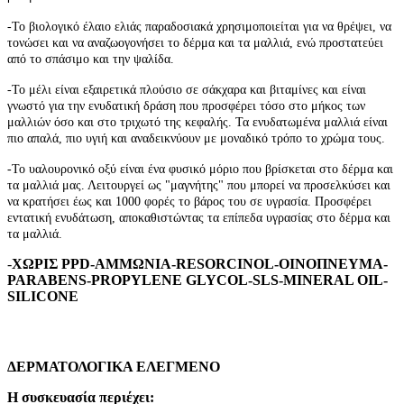
-Το βιολογικό έλαιο ελιάς
παραδοσιακά χρησιμοποιείται για να θρέψει, να
τονώσει και να αναζωογονήσει το δέρμα και τα μαλλιά, ενώ προστατεύει
από το σπάσιμο και την ψαλίδα.
-
Το μέλι είναι εξαιρετικά πλούσιο σε σάκχαρα και βιταμίνες και είναι
γνωστό για την ενυδατική δράση που προσφέρει τόσο στο μήκος των
μαλλιών όσο και στο τριχωτό της κεφαλής. Τα ενυδατωμένα μαλλιά είναι
πιο απαλά, πιο υγιή και αναδεικνύουν με μοναδικό τρόπο το χρώμα τους.
-
Το υαλουρονικό οξύ είναι ένα φυσικό μόριο που βρίσκεται στο δέρμα και
τα μαλλιά μας. Λειτουργεί ως "μαγνήτης" που μπορεί να προσελκύσει και
να κρατήσει έως και 1000 φορές το βάρος του σε υγρασία. Προσφέρει
εντατική ενυδάτωση, αποκαθιστώντας τα επίπεδα υγρασίας στο δέρμα και
τα μαλλιά.
-
ΧΩΡΙΣ PPD-ΑΜΜΩΝΙΑ-RESORCINOL-ΟΙΝΟΠΝΕΥΜΑ-
PARABENS-PROPYLENE GLYCOL-SLS-MINERAL OIL-
SILICONE
ΔΕΡΜΑΤΟΛΟΓΙΚΑ ΕΛΕΓΜΕΝΟ
Η συσκευασία περιέχει: