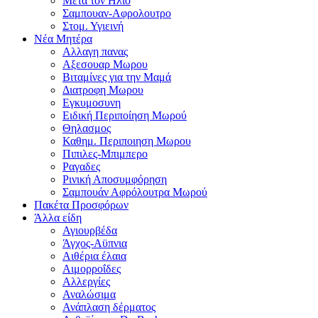
Μετα τον Ηλιο
Σαμπουαν-Αφρολουτρο
Στομ. Υγιεινή
Νέα Μητέρα
Αλλαγη πανας
Αξεσουαρ Μωρου
Βιταμίνες για την Μαμά
Διατροφη Μωρου
Εγκυμοσυνη
Ειδική Περιποίηση Μωρού
Θηλασμος
Καθημ. Περιποιηση Μωρου
Πιπιλες-Μπιμπερο
Ραγαδες
Ρινική Αποσυμφόρηση
Σαμπουάν Αφρόλουτρα Μωρού
Πακέτα Προσφόρων
Άλλα είδη
Αγιουρβέδα
Άγχος-Αϋπνια
Αιθέρια έλαια
Αιμορροΐδες
Αλλεργίες
Αναλώσιμα
Ανάπλαση δέρματος