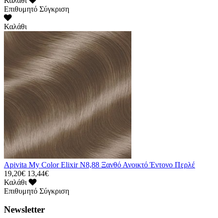
Καλάθι
Επιθυμητό
Σύγκριση
Καλάθι
Apivita My Color Elixir N8,88 Ξανθό Ανοικτό Έντονο Περλέ
19,20€
13,44€
Καλάθι
Επιθυμητό
Σύγκριση
Newsletter