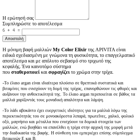
Η ερώτησή σας
Συμπληρώστε το αποτέλεσμα
Αποστολή
Η μόνιμη βαφή μαλλιών
My Color Elixir
της APIVITA είναι
ειδικά σχεδιασμένη με γνώμονα τη φυσικότητα, το επαγγελματικό
αποτέλεσμα και με απόλυτο σεβασμό στο τριχωτό της
κεφαλής.
Ένα καινοτόμο σύστημα
που
σταθεροποιεί
και
σφραγίζει
το χρώμα στην τρίχα.
-
Το έλαιο argan είναι ιδιαίτερα πλούσιο σε θρεπτικά συστατικά και
βιταμίνες που ενισχύουν τη δομή της τρίχας, επανορθώνουν τις φθορές και
αυξάνουν την ανθεκτικότητά της. Το έλαιο argan περιποιείται σε βάθος τα
μαλλιά χαρίζοντάς τους μοναδική απαλότητα και λάμψη.
-
Το λάδι αβοκάντο έχει ευεργετικές ιδιότητες για τα μαλλιά λόγω της
περιεκτικότητάς του σε μονοακόρεστα λιπαρά, πρωτεΐνες, χαλκό, φολικό
οξύ, μαγνήσιο και μέταλλα που ενισχύουν τα δομικά στοιχεία των
μαλλιών, ενώ βοηθάει να επανέλθει η τρίχα στην αρχική της μορφή μετά
την διαδικασία της βαφής. Η σύνθεση του εμπεριέχει επίσης σύμπλεγμα
βιταμινών Ε και Β.