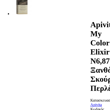
Apivi
My
Color
Elixir
N6,87
Ξανθ
Σκού
Περλ
Κατασκευασ
Apivita
Κωδικός