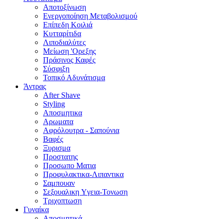
Αποτοξίνωση
Ενεργοποίηση Μεταβολισμού
Επίπεδη Κοιλιά
Κυτταρίτιδα
Λιποδιαλύτες
Μείωση 'Ορεξης
Πράσινος Καφές
Σύσφιξη
Τοπικό Αδυνάτισμα
Άντρας
After Shave
Styling
Αποσμητικα
Αρωματα
Αφρόλουτρα - Σαπούνια
Βαφές
Ξυρισμα
Προστατης
Προσωπο Ματια
Προφυλακτικα-Λιπαντικα
Σαμπουαν
Σεξουαλικη Yγεια-Τονωση
Τριχοπτωση
Γυναίκα
Αποσμητικά