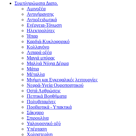
Συμπληρώματα Διατρ.
Αμινοξέα
Αντιγήρανσης
Αντιοξειδωτικά
Ενέργεια-Τόνωση
Ηλεκτρολύτες
Ήπαρ
Καρδιά-Κυκλοφορικό
Κολλαγόνο
Λιπαρά οξέα
Μαγιά μπύρας
Μαλλιά Νύχια Δέρμα
Μάτια
Μέταλλα
Μνήμη και Εγκεφαλικές λειτουργίες
Νεφρά-Υγεία Ουροποιητικού
Οστά Αρθρώσεις
Πεπτικά Βοηθήματα
Πολυβιταμίνες
Προβιοτικά - Υπακτικά
Σάκχαρο
Σπιρουλίνα
Υαλουρονικό οξύ
Υπέρταση
Χοληστερίνη