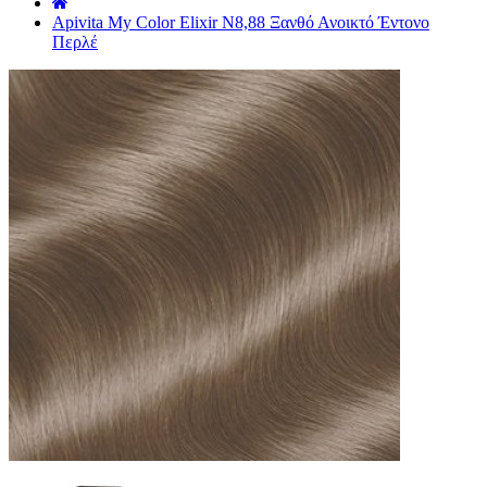
˙
Apivita My Color Elixir N8,88 Ξανθό Ανοικτό Έντονο
Περλέ