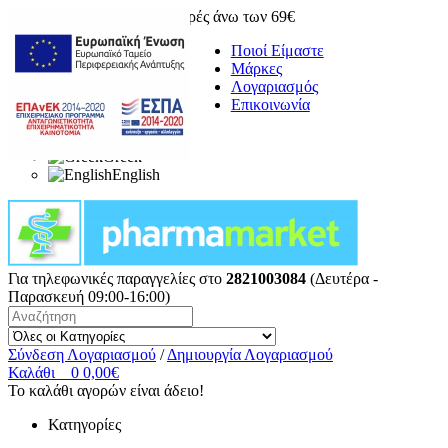
Δωρεάν μεταφορικά για αγορές άνω των 69€
Ποιοί Είμαστε
Μάρκες
Λογαριασμός
Επικοινωνία
Greek
English
Για τηλεφωνικές παραγγελίες στο
2821003084
(Δευτέρα -
Παρασκευή 09:00-16:00)
Σύνδεση Λογαριασμού
/
Δημιουργία Λογαριασμού
Καλάθι
0
0,00€
Το καλάθι αγορών είναι άδειο!
Κατηγορίες