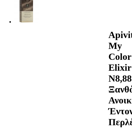
Apivi
My
Color
Elixir
N8,88
Ξανθ
Ανοικ
Έντο
Περλ