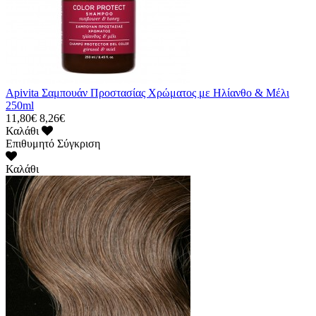
Apivita Σαμπουάν Προστασίας Χρώματος με Ηλίανθο & Μέλι
250ml
11,80€
8,26€
Καλάθι
Επιθυμητό
Σύγκριση
Καλάθι