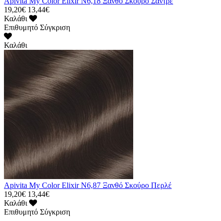
Apivita My Color Elixir N6,18 Ξανθό Σκούρο Σαντρέ
19,20€
13,44€
Καλάθι
Επιθυμητό
Σύγκριση
Καλάθι
Apivita My Color Elixir N6,87 Ξανθό Σκούρο Περλέ
19,20€
13,44€
Καλάθι
Επιθυμητό
Σύγκριση