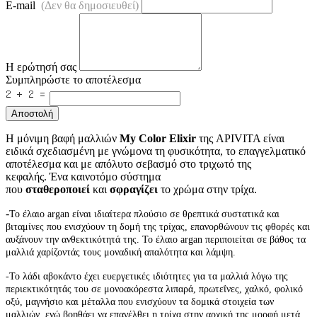
E-mail
(Δεν θα δημοσιευθεί)
Η ερώτησή σας
Συμπληρώστε το αποτέλεσμα
Αποστολή
Η μόνιμη βαφή μαλλιών
My Color Elixir
της APIVITA είναι
ειδικά σχεδιασμένη με γνώμονα τη φυσικότητα, το επαγγελματικό
αποτέλεσμα και με απόλυτο σεβασμό στο τριχωτό της
κεφαλής.
Ένα καινοτόμο σύστημα
που
σταθεροποιεί
και
σφραγίζει
το χρώμα στην τρίχα.
-
Το έλαιο argan είναι ιδιαίτερα πλούσιο σε θρεπτικά συστατικά και
βιταμίνες που ενισχύουν τη δομή της τρίχας, επανορθώνουν τις φθορές και
αυξάνουν την ανθεκτικότητά της. Το έλαιο argan περιποιείται σε βάθος τα
μαλλιά χαρίζοντάς τους μοναδική απαλότητα και λάμψη.
-
Το λάδι αβοκάντο έχει ευεργετικές ιδιότητες για τα μαλλιά λόγω της
περιεκτικότητάς του σε μονοακόρεστα λιπαρά, πρωτεΐνες, χαλκό, φολικό
οξύ, μαγνήσιο και μέταλλα που ενισχύουν τα δομικά στοιχεία των
μαλλιών, ενώ βοηθάει να επανέλθει η τρίχα στην αρχική της μορφή μετά