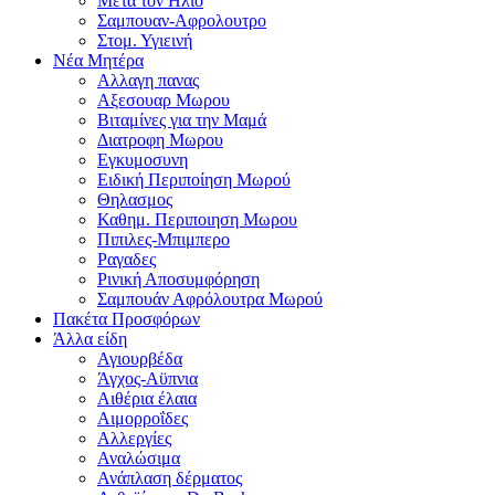
Μετα τον Ηλιο
Σαμπουαν-Αφρολουτρο
Στομ. Υγιεινή
Νέα Μητέρα
Αλλαγη πανας
Αξεσουαρ Μωρου
Βιταμίνες για την Μαμά
Διατροφη Μωρου
Εγκυμοσυνη
Ειδική Περιποίηση Μωρού
Θηλασμος
Καθημ. Περιποιηση Μωρου
Πιπιλες-Μπιμπερο
Ραγαδες
Ρινική Αποσυμφόρηση
Σαμπουάν Αφρόλουτρα Μωρού
Πακέτα Προσφόρων
Άλλα είδη
Αγιουρβέδα
Άγχος-Αϋπνια
Αιθέρια έλαια
Αιμορροΐδες
Αλλεργίες
Αναλώσιμα
Ανάπλαση δέρματος