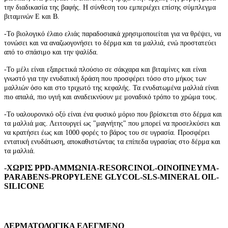
την διαδικασία της βαφής. Η σύνθεση του εμπεριέχει επίσης σύμπλεγμα
βιταμινών Ε και Β.
-Το βιολογικό έλαιο ελιάς
παραδοσιακά χρησιμοποιείται για να θρέψει, να
τονώσει και να αναζωογονήσει το δέρμα και τα μαλλιά, ενώ προστατεύει
από το σπάσιμο και την ψαλίδα.
-
Το μέλι είναι εξαιρετικά πλούσιο σε σάκχαρα και βιταμίνες και είναι
γνωστό για την ενυδατική δράση που προσφέρει τόσο στο μήκος των
μαλλιών όσο και στο τριχωτό της κεφαλής. Τα ενυδατωμένα μαλλιά είναι
πιο απαλά, πιο υγιή και αναδεικνύουν με μοναδικό τρόπο το χρώμα τους.
-
Το υαλουρονικό οξύ είναι ένα φυσικό μόριο που βρίσκεται στο δέρμα και
τα μαλλιά μας. Λειτουργεί ως "μαγνήτης" που μπορεί να προσελκύσει και
να κρατήσει έως και 1000 φορές το βάρος του σε υγρασία. Προσφέρει
εντατική ενυδάτωση, αποκαθιστώντας τα επίπεδα υγρασίας στο δέρμα και
τα μαλλιά.
-
ΧΩΡΙΣ PPD-ΑΜΜΩΝΙΑ-RESORCINOL-ΟΙΝΟΠΝΕΥΜΑ-
PARABENS-PROPYLENE GLYCOL-SLS-MINERAL OIL-
SILICONE
ΔΕΡΜΑΤΟΛΟΓΙΚΑ ΕΛΕΓΜΕΝΟ