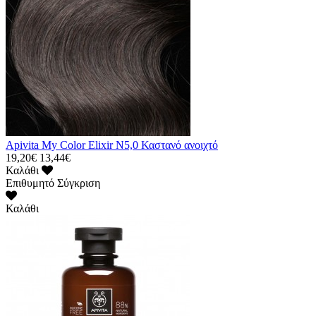
Apivita My Color Elixir N5,0 Καστανό ανοιχτό
19,20€
13,44€
Καλάθι
Επιθυμητό
Σύγκριση
Καλάθι