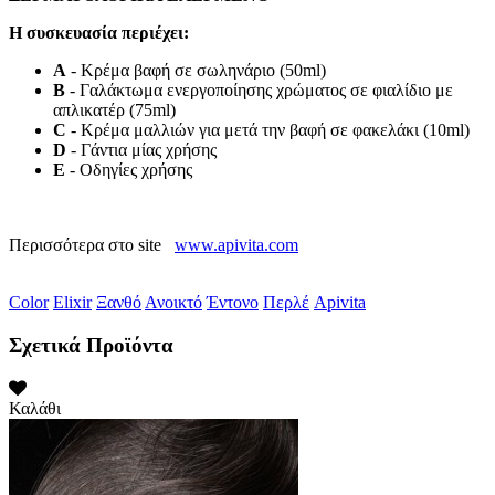
Η συσκευασία περιέχει:
A
- Κρέμα βαφή σε σωληνάριο (50ml)
B
- Γαλάκτωμα ενεργοποίησης χρώματος σε φιαλίδιο με
απλικατέρ (75ml)
C
- Κρέμα μαλλιών για μετά την βαφή σε φακελάκι (10ml)
D
- Γάντια μίας χρήσης
E
- Οδηγίες χρήσης
Περισσότερα στο site
www.apivita.com
Color
Elixir
Ξανθό
Ανοικτό
Έντονο
Περλέ
Apivita
Σχετικά Προϊόντα
Καλάθι