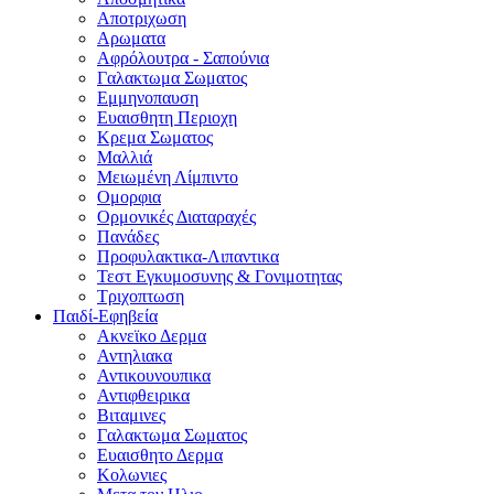
Αποτριχωση
Αρωματα
Αφρόλουτρα - Σαπούνια
Γαλακτωμα Σωματος
Εμμηνοπαυση
Ευαισθητη Περιοχη
Κρεμα Σωματος
Μαλλιά
Μειωμένη Λίμπιντο
Ομορφια
Ορμονικές Διαταραχές
Πανάδες
Προφυλακτικα-Λιπαντικα
Τεστ Εγκυμοσυνης & Γονιμοτητας
Τριχοπτωση
Παιδί-Εφηβεία
Ακνεϊκο Δερμα
Αντηλιακα
Αντικουνουπικα
Αντιφθειρικα
Βιταμινες
Γαλακτωμα Σωματος
Ευαισθητο Δερμα
Κολωνιες