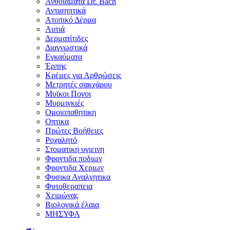
Ανθοϊάματα Dr. Bach
Αντισηπτικά
Ατοπικό Δέρμα
Αυτιά
Δερματίτιδες
Διαγνωστικά
Εγκαύματα
Έρπης
Κρέμες για Αρθρώσεις
Μετρητές σακχάρου
Μυϊκοι Πονοι
Μυρμιγκιές
Ομοιοπαθητικη
Οπτικα
Πρώτες Βοήθειες
Ροχαλητό
Στοματικη υγιεινη
Φροντιδα ποδιων
Φροντιδα Χεριων
Φυσικα Αναλγητικα
Φυτοθεραπεια
Χειμώνας
Βιολογικά έλαια
ΜΗΣΥΦΑ