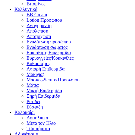
Βιταμίνες
Καλλυντικά
BB Cream
Lotion Προσωπου
Αντιγηρανση
Απολεπιση
Αποτρίχωση
Ενυδάτωση προσώπου
Ενυδατωση σωματος
Ευαίσθητη Επιδερμίδα
Ευρυαγγείες/Κοκκινίλες
Καθαρισμος
Λιπαρή Επιδερμίδα
Μακιγιαζ
Μασκες-Scrubs Προσωπου
Μάτια
Μικτή Επιδερμίδα
Ξηρή Επιδερμίδα
Ρυτιδες
Σύσφιξη
Καλοκαίρι
Αντιηλιακά
Μετά τον Ήλιο
Τσιμπήματα
Αδυνάτισμα