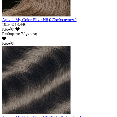
Apivita My Color Elixir N8,0 Ξανθό ανοιχτό
19,20€
13,44€
Καλάθι
Επιθυμητό
Σύγκριση
Καλάθι