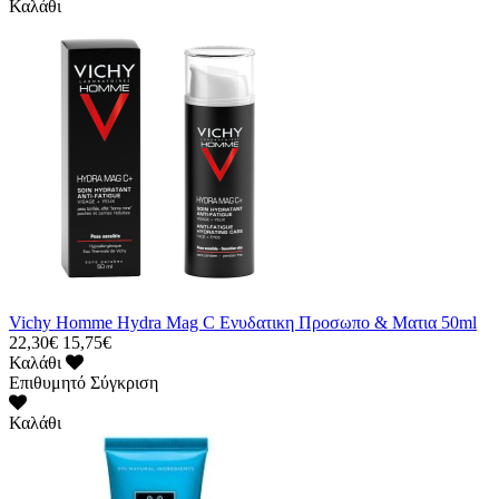
Καλάθι
Vichy Homme Hydra Mag C Ενυδατικη Προσωπο & Ματια 50ml
22,30€
15,75€
Καλάθι
Επιθυμητό
Σύγκριση
Καλάθι