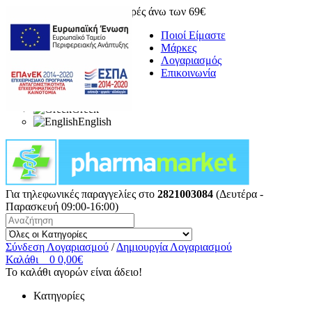
Δωρεάν μεταφορικά για αγορές άνω των 69€
Ποιοί Είμαστε
Μάρκες
Λογαριασμός
Επικοινωνία
Greek
English
Για τηλεφωνικές παραγγελίες στο
2821003084
(Δευτέρα -
Παρασκευή 09:00-16:00)
Σύνδεση Λογαριασμού
/
Δημιουργία Λογαριασμού
Καλάθι
0
0,00€
Το καλάθι αγορών είναι άδειο!
Κατηγορίες