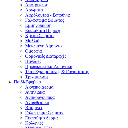
Αποτριχωση
Αρωματα
Αφρόλουτρα - Σαπούνια
Γαλακτωμα Σωματος
Εμμηνοπαυση
Ευαισθητη Περιοχη
Κρεμα Σωματος
Μαλλιά
Μειωμένη Λίμπιντο
Ομορφια
Ορμονικές Διαταραχές
Πανάδες
Προφυλακτικα-Λιπαντικα
Τεστ Εγκυμοσυνης & Γονιμοτητας
Τριχοπτωση
Παιδί-Εφηβεία
Ακνεϊκο Δερμα
Αντηλιακα
Αντικουνουπικα
Αντιφθειρικα
Βιταμινες
Γαλακτωμα Σωματος
Ευαισθητο Δερμα
Κολωνιες