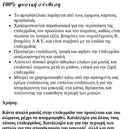
100% φυσική σύνθεση
Το αμυγδαλέλαιο παράγεται από τους ώριμους καρπούς
αμυγδαλιάς
Χρησιμοποιείται παραδοσιακά για την περιποίηση της
επιδερμίδας του προσώπου και του σώματος, καθώς είναι
πλούσιο σε λιπαρά οξέα, βιταμίνες του συμπλέγματος Β,
βιταμίνες A & E, και είναι συμβατό με τα λιπίδια της
επιδερμίδας
Προσφέρει ενυδάτωση, τροφή και αφήνει την επιδερμίδα
αναζωογονημένη και απαλή
Αποτελεί ιδανικό φορέα αιθερίων ελαίων για μασάζ και
ενυδατικό σώματος μετά το μπάνιο, ειδικά για την ξηρή
επιδερμίδα
Μπορεί να χρησιμοποιηθεί κάτω από την αγαπημένη σας
κρέμα ενυδάτωσης για επιπλέον ενυδάτωση ή για την
απομάκρυνση του μακιγιάζ στα μάτια, θρέφοντας και
τονώνοντας την ευαίσθητη περιοχή των ματιών.
Χρήση:
Κάντε απαλό μασάζ στην επιδερμίδα του προσώπου και του
σώματος μέχρι να απορροφηθεί. Κατάλληλο για όλους τους
τύπους επιδερμίδας. Κατάλληλο και για την περιοχή των
ματιών για την απομάκρυνση του μακιγιάζ, αλλά και σαν