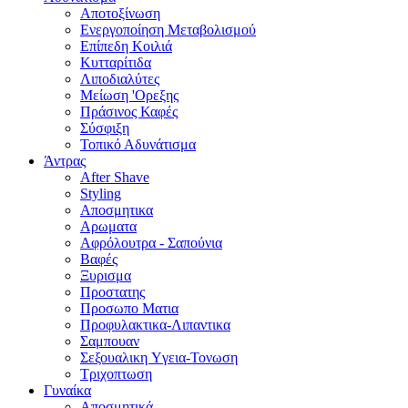
Αποτοξίνωση
Ενεργοποίηση Μεταβολισμού
Επίπεδη Κοιλιά
Κυτταρίτιδα
Λιποδιαλύτες
Μείωση 'Ορεξης
Πράσινος Καφές
Σύσφιξη
Τοπικό Αδυνάτισμα
Άντρας
After Shave
Styling
Αποσμητικα
Αρωματα
Αφρόλουτρα - Σαπούνια
Βαφές
Ξυρισμα
Προστατης
Προσωπο Ματια
Προφυλακτικα-Λιπαντικα
Σαμπουαν
Σεξουαλικη Yγεια-Τονωση
Τριχοπτωση
Γυναίκα
Αποσμητικά