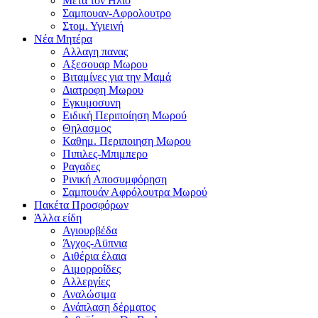
Μετα τον Ηλιο
Σαμπουαν-Αφρολουτρο
Στομ. Υγιεινή
Νέα Μητέρα
Αλλαγη πανας
Αξεσουαρ Μωρου
Βιταμίνες για την Μαμά
Διατροφη Μωρου
Εγκυμοσυνη
Ειδική Περιποίηση Μωρού
Θηλασμος
Καθημ. Περιποιηση Μωρου
Πιπιλες-Μπιμπερο
Ραγαδες
Ρινική Αποσυμφόρηση
Σαμπουάν Αφρόλουτρα Μωρού
Πακέτα Προσφόρων
Άλλα είδη
Αγιουρβέδα
Άγχος-Αϋπνια
Αιθέρια έλαια
Αιμορροΐδες
Αλλεργίες
Αναλώσιμα
Ανάπλαση δέρματος