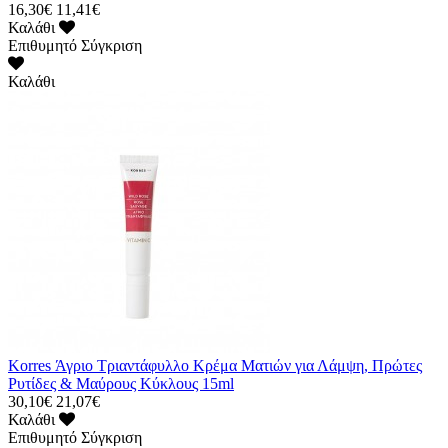
16,30€
11,41€
Καλάθι
Επιθυμητό
Σύγκριση
Καλάθι
Korres Άγριο Τριαντάφυλλο Κρέμα Ματιών για Λάμψη, Πρώτες
Ρυτίδες & Μαύρους Κύκλους 15ml
30,10€
21,07€
Καλάθι
Επιθυμητό
Σύγκριση