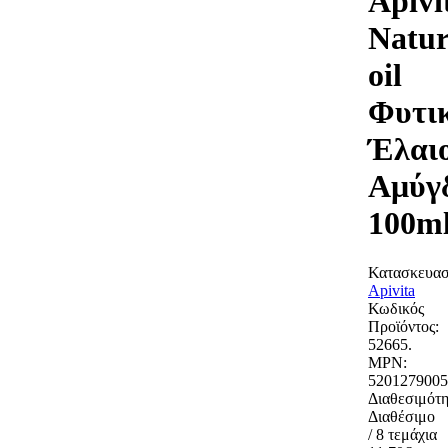
Apivi
Natur
oil
Φυτι
Έλαι
Αμύγ
100m
Κατασκευασ
Apivita
Κωδικός
Προϊόντος:
52665.
MPN:
5201279005
Διαθεσιμότη
Διαθέσιμο
/ 8 τεμάχια