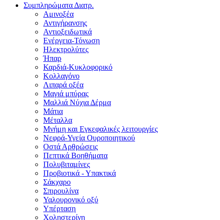
Συμπληρώματα Διατρ.
Αμινοξέα
Αντιγήρανσης
Αντιοξειδωτικά
Ενέργεια-Τόνωση
Ηλεκτρολύτες
Ήπαρ
Καρδιά-Κυκλοφορικό
Κολλαγόνο
Λιπαρά οξέα
Μαγιά μπύρας
Μαλλιά Νύχια Δέρμα
Μάτια
Μέταλλα
Μνήμη και Εγκεφαλικές λειτουργίες
Νεφρά-Υγεία Ουροποιητικού
Οστά Αρθρώσεις
Πεπτικά Βοηθήματα
Πολυβιταμίνες
Προβιοτικά - Υπακτικά
Σάκχαρο
Σπιρουλίνα
Υαλουρονικό οξύ
Υπέρταση
Χοληστερίνη