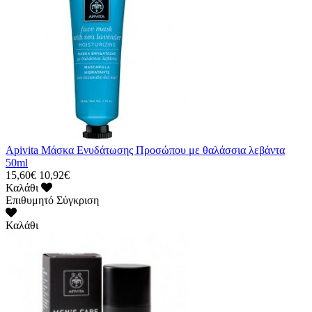
Apivita Μάσκα Ενυδάτωσης Προσώπου με θαλάσσια λεβάντα
50ml
15,60€
10,92€
Καλάθι
Επιθυμητό
Σύγκριση
Καλάθι