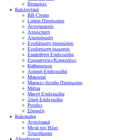
Βιταμίνες
Καλλυντικά
BB Cream
Lotion Προσωπου
Αντιγηρανση
Απολεπιση
Αποτρίχωση
Ενυδάτωση προσώπου
Ενυδατωση σωματος
Ευαίσθητη Επιδερμίδα
Ευρυαγγείες/Κοκκινίλες
Καθαρισμος
Λιπαρή Επιδερμίδα
Μακιγιαζ
Μασκες-Scrubs Προσωπου
Μάτια
Μικτή Επιδερμίδα
Ξηρή Επιδερμίδα
Ρυτιδες
Σύσφιξη
Καλοκαίρι
Αντιηλιακά
Μετά τον Ήλιο
Τσιμπήματα
Αδυνάτισμα