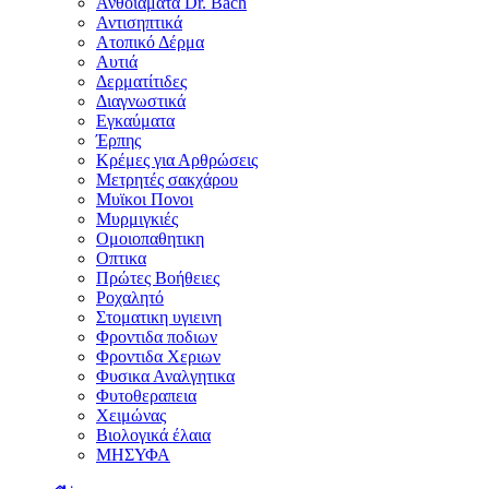
Ανθοϊάματα Dr. Bach
Αντισηπτικά
Ατοπικό Δέρμα
Αυτιά
Δερματίτιδες
Διαγνωστικά
Εγκαύματα
Έρπης
Κρέμες για Αρθρώσεις
Μετρητές σακχάρου
Μυϊκοι Πονοι
Μυρμιγκιές
Ομοιοπαθητικη
Οπτικα
Πρώτες Βοήθειες
Ροχαλητό
Στοματικη υγιεινη
Φροντιδα ποδιων
Φροντιδα Χεριων
Φυσικα Αναλγητικα
Φυτοθεραπεια
Χειμώνας
Βιολογικά έλαια
ΜΗΣΥΦΑ