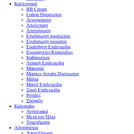
Καλλυντικά
BB Cream
Lotion Προσωπου
Αντιγηρανση
Απολεπιση
Αποτρίχωση
Ενυδάτωση προσώπου
Ενυδατωση σωματος
Ευαίσθητη Επιδερμίδα
Ευρυαγγείες/Κοκκινίλες
Καθαρισμος
Λιπαρή Επιδερμίδα
Μακιγιαζ
Μασκες-Scrubs Προσωπου
Μάτια
Μικτή Επιδερμίδα
Ξηρή Επιδερμίδα
Ρυτιδες
Σύσφιξη
Καλοκαίρι
Αντιηλιακά
Μετά τον Ήλιο
Τσιμπήματα
Αδυνάτισμα
Αποτοξίνωση