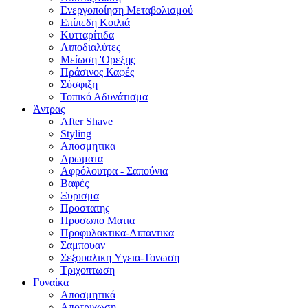
Ενεργοποίηση Μεταβολισμού
Επίπεδη Κοιλιά
Κυτταρίτιδα
Λιποδιαλύτες
Μείωση 'Ορεξης
Πράσινος Καφές
Σύσφιξη
Τοπικό Αδυνάτισμα
Άντρας
After Shave
Styling
Αποσμητικα
Αρωματα
Αφρόλουτρα - Σαπούνια
Βαφές
Ξυρισμα
Προστατης
Προσωπο Ματια
Προφυλακτικα-Λιπαντικα
Σαμπουαν
Σεξουαλικη Yγεια-Τονωση
Τριχοπτωση
Γυναίκα
Αποσμητικά
Αποτριχωση