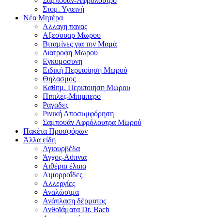
Σαμπουαν-Αφρολουτρο
Στομ. Υγιεινή
Νέα Μητέρα
Αλλαγη πανας
Αξεσουαρ Μωρου
Βιταμίνες για την Μαμά
Διατροφη Μωρου
Εγκυμοσυνη
Ειδική Περιποίηση Μωρού
Θηλασμος
Καθημ. Περιποιηση Μωρου
Πιπιλες-Μπιμπερο
Ραγαδες
Ρινική Αποσυμφόρηση
Σαμπουάν Αφρόλουτρα Μωρού
Πακέτα Προσφόρων
Άλλα είδη
Αγιουρβέδα
Άγχος-Αϋπνια
Αιθέρια έλαια
Αιμορροΐδες
Αλλεργίες
Αναλώσιμα
Ανάπλαση δέρματος
Ανθοϊάματα Dr. Bach