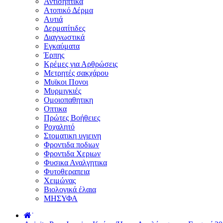
Αντισηπτικά
Ατοπικό Δέρμα
Αυτιά
Δερματίτιδες
Διαγνωστικά
Εγκαύματα
Έρπης
Κρέμες για Αρθρώσεις
Μετρητές σακχάρου
Μυϊκοι Πονοι
Μυρμιγκιές
Ομοιοπαθητικη
Οπτικα
Πρώτες Βοήθειες
Ροχαλητό
Στοματικη υγιεινη
Φροντιδα ποδιων
Φροντιδα Χεριων
Φυσικα Αναλγητικα
Φυτοθεραπεια
Χειμώνας
Βιολογικά έλαια
ΜΗΣΥΦΑ
˙