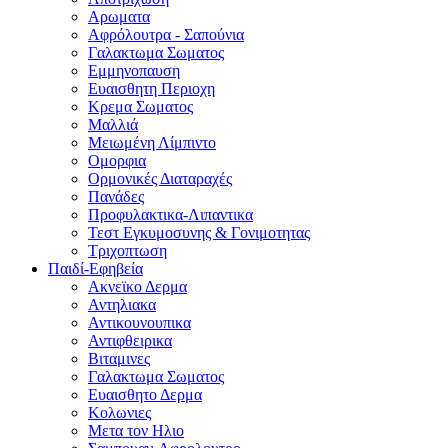
Αρωματα
Αφρόλουτρα - Σαπούνια
Γαλακτωμα Σωματος
Εμμηνοπαυση
Ευαισθητη Περιοχη
Κρεμα Σωματος
Μαλλιά
Μειωμένη Λίμπιντο
Ομορφια
Ορμονικές Διαταραχές
Πανάδες
Προφυλακτικα-Λιπαντικα
Τεστ Εγκυμοσυνης & Γονιμοτητας
Τριχοπτωση
Παιδί-Εφηβεία
Ακνεϊκο Δερμα
Αντηλιακα
Αντικουνουπικα
Αντιφθειρικα
Βιταμινες
Γαλακτωμα Σωματος
Ευαισθητο Δερμα
Κολωνιες
Μετα τον Ηλιο