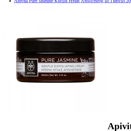
Apivita Pure Jasmine Κρέμα Ήπιας Απολέπισης με Γιασεμί 20
Apivi