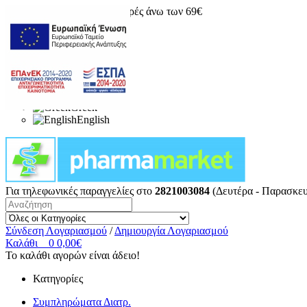
Δωρεάν μεταφορικά για αγορές άνω των 69€
Greek
English
Για τηλεφωνικές παραγγελίες στο
2821003084
(Δευτέρα - Παρασκευ
Σύνδεση Λογαριασμού
/
Δημιουργία Λογαριασμού
Καλάθι
0
0,00€
Το καλάθι αγορών είναι άδειο!
Κατηγορίες
Συμπληρώματα Διατρ.