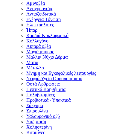
Αμινοξέα
Αντιγήρανσης
Αντιοξειδωτικά
Ενέργεια-Τόνωση
Ηλεκτρολύτες
Ήπαρ
Καρδιά-Κυκλοφορικό
Κολλαγόνο
Λιπαρά οξέα
Μαγιά μπύρας
Μαλλιά Νύχια Δέρμα
Μάτια
Μέταλλα
Μνήμη και Εγκεφαλικές λειτουργίες
Νεφρά-Υγεία Ουροποιητικού
Οστά Αρθρώσεις
Πεπτικά Βοηθήματα
Πολυβιταμίνες
Προβιοτικά - Υπακτικά
Σάκχαρο
Σπιρουλίνα
Υαλουρονικό οξύ
Υπέρταση
Χοληστερίνη
Βιταμίνες