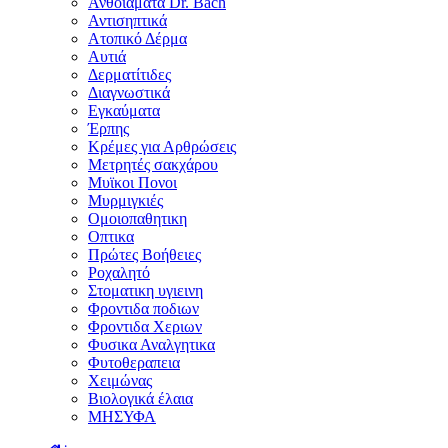
Ανθοϊάματα Dr. Bach
Αντισηπτικά
Ατοπικό Δέρμα
Αυτιά
Δερματίτιδες
Διαγνωστικά
Εγκαύματα
Έρπης
Κρέμες για Αρθρώσεις
Μετρητές σακχάρου
Μυϊκοι Πονοι
Μυρμιγκιές
Ομοιοπαθητικη
Οπτικα
Πρώτες Βοήθειες
Ροχαλητό
Στοματικη υγιεινη
Φροντιδα ποδιων
Φροντιδα Χεριων
Φυσικα Αναλγητικα
Φυτοθεραπεια
Χειμώνας
Βιολογικά έλαια
ΜΗΣΥΦΑ