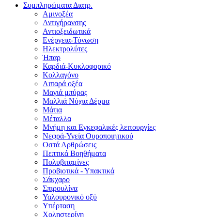
Συμπληρώματα Διατρ.
Αμινοξέα
Αντιγήρανσης
Αντιοξειδωτικά
Ενέργεια-Τόνωση
Ηλεκτρολύτες
Ήπαρ
Καρδιά-Κυκλοφορικό
Κολλαγόνο
Λιπαρά οξέα
Μαγιά μπύρας
Μαλλιά Νύχια Δέρμα
Μάτια
Μέταλλα
Μνήμη και Εγκεφαλικές λειτουργίες
Νεφρά-Υγεία Ουροποιητικού
Οστά Αρθρώσεις
Πεπτικά Βοηθήματα
Πολυβιταμίνες
Προβιοτικά - Υπακτικά
Σάκχαρο
Σπιρουλίνα
Υαλουρονικό οξύ
Υπέρταση
Χοληστερίνη