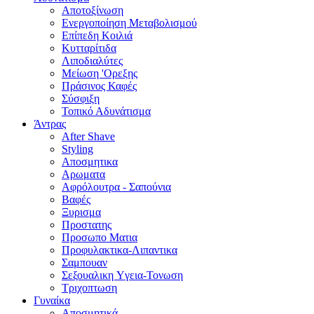
Αποτοξίνωση
Ενεργοποίηση Μεταβολισμού
Επίπεδη Κοιλιά
Κυτταρίτιδα
Λιποδιαλύτες
Μείωση 'Ορεξης
Πράσινος Καφές
Σύσφιξη
Τοπικό Αδυνάτισμα
Άντρας
After Shave
Styling
Αποσμητικα
Αρωματα
Αφρόλουτρα - Σαπούνια
Βαφές
Ξυρισμα
Προστατης
Προσωπο Ματια
Προφυλακτικα-Λιπαντικα
Σαμπουαν
Σεξουαλικη Yγεια-Τονωση
Τριχοπτωση
Γυναίκα
Αποσμητικά