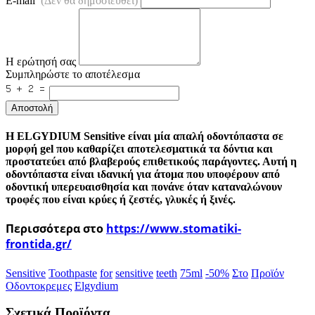
E-mail
(Δεν θα δημοσιευθεί)
Η ερώτησή σας
Συμπληρώστε το αποτέλεσμα
Αποστολή
Η ELGYDIUM Sensitive είναι μία απαλή οδοντόπαστα σε
μορφή gel που καθαρίζει αποτελεσματικά τα δόντια και
προστατεύει από βλαβερούς επιθετικούς παράγοντες. Αυτή η
οδοντόπαστα είναι ιδανική για άτομα που υποφέρουν από
οδοντική υπερευαισθησία και πονάνε όταν καταναλώνουν
τροφές που είναι κρύες ή ζεστές, γλυκές ή ξινές.
Περισσότερα στο
https://www.stomatiki-
frontida.gr/
Sensitive
Toothpaste
for
sensitive
teeth
75ml
-50%
Στο
Προϊόν
Οδοντοκρεμες
Elgydium
Σχετικά Προϊόντα