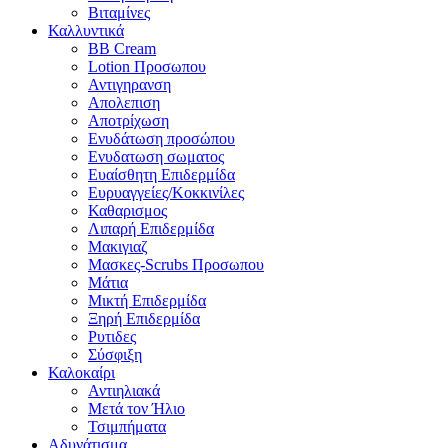
Βιταμίνες
Καλλυντικά
BB Cream
Lotion Προσωπου
Αντιγηρανση
Απολεπιση
Αποτρίχωση
Ενυδάτωση προσώπου
Ενυδατωση σωματος
Ευαίσθητη Επιδερμίδα
Ευρυαγγείες/Κοκκινίλες
Καθαρισμος
Λιπαρή Επιδερμίδα
Μακιγιαζ
Μασκες-Scrubs Προσωπου
Μάτια
Μικτή Επιδερμίδα
Ξηρή Επιδερμίδα
Ρυτιδες
Σύσφιξη
Καλοκαίρι
Αντιηλιακά
Μετά τον Ήλιο
Τσιμπήματα
Αδυνάτισμα