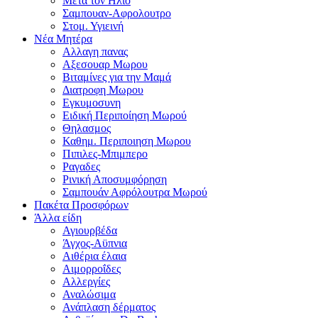
Μετα τον Ηλιο
Σαμπουαν-Αφρολουτρο
Στομ. Υγιεινή
Νέα Μητέρα
Αλλαγη πανας
Αξεσουαρ Μωρου
Βιταμίνες για την Μαμά
Διατροφη Μωρου
Εγκυμοσυνη
Ειδική Περιποίηση Μωρού
Θηλασμος
Καθημ. Περιποιηση Μωρου
Πιπιλες-Μπιμπερο
Ραγαδες
Ρινική Αποσυμφόρηση
Σαμπουάν Αφρόλουτρα Μωρού
Πακέτα Προσφόρων
Άλλα είδη
Αγιουρβέδα
Άγχος-Αϋπνια
Αιθέρια έλαια
Αιμορροΐδες
Αλλεργίες
Αναλώσιμα
Ανάπλαση δέρματος