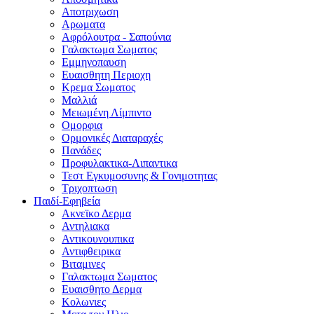
Αποτριχωση
Αρωματα
Αφρόλουτρα - Σαπούνια
Γαλακτωμα Σωματος
Εμμηνοπαυση
Ευαισθητη Περιοχη
Κρεμα Σωματος
Μαλλιά
Μειωμένη Λίμπιντο
Ομορφια
Ορμονικές Διαταραχές
Πανάδες
Προφυλακτικα-Λιπαντικα
Τεστ Εγκυμοσυνης & Γονιμοτητας
Τριχοπτωση
Παιδί-Εφηβεία
Ακνεϊκο Δερμα
Αντηλιακα
Αντικουνουπικα
Αντιφθειρικα
Βιταμινες
Γαλακτωμα Σωματος
Ευαισθητο Δερμα
Κολωνιες