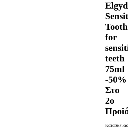
Elgy
Sensi
Tooth
for
sensit
teeth
75ml
-50%
Στο
2ο
Προϊ
Κατασκευασ