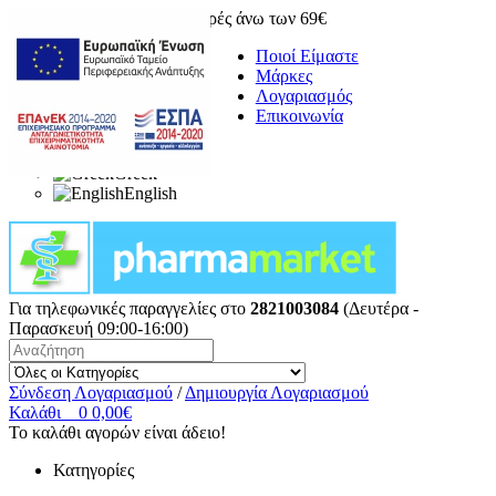
Δωρεάν μεταφορικά για αγορές άνω των 69€
Ποιοί Είμαστε
Μάρκες
Λογαριασμός
Επικοινωνία
Greek
English
Για τηλεφωνικές παραγγελίες στο
2821003084
(Δευτέρα -
Παρασκευή 09:00-16:00)
Σύνδεση Λογαριασμού
/
Δημιουργία Λογαριασμού
Καλάθι
0
0,00€
Το καλάθι αγορών είναι άδειο!
Κατηγορίες