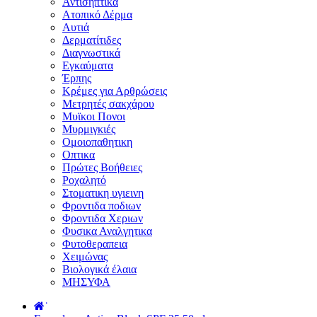
Αντισηπτικά
Ατοπικό Δέρμα
Αυτιά
Δερματίτιδες
Διαγνωστικά
Εγκαύματα
Έρπης
Κρέμες για Αρθρώσεις
Μετρητές σακχάρου
Μυϊκοι Πονοι
Μυρμιγκιές
Ομοιοπαθητικη
Οπτικα
Πρώτες Βοήθειες
Ροχαλητό
Στοματικη υγιεινη
Φροντιδα ποδιων
Φροντιδα Χεριων
Φυσικα Αναλγητικα
Φυτοθεραπεια
Χειμώνας
Βιολογικά έλαια
ΜΗΣΥΦΑ
˙