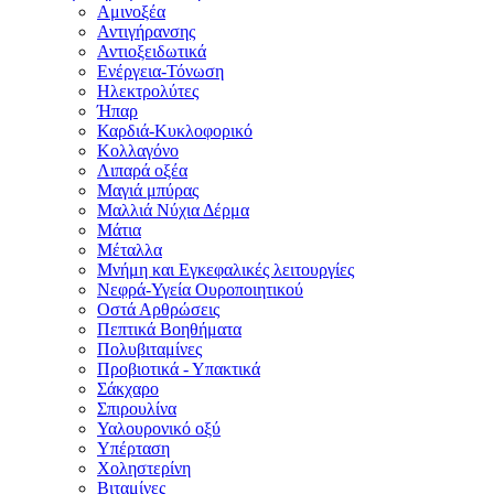
Αμινοξέα
Αντιγήρανσης
Αντιοξειδωτικά
Ενέργεια-Τόνωση
Ηλεκτρολύτες
Ήπαρ
Καρδιά-Κυκλοφορικό
Κολλαγόνο
Λιπαρά οξέα
Μαγιά μπύρας
Μαλλιά Νύχια Δέρμα
Μάτια
Μέταλλα
Μνήμη και Εγκεφαλικές λειτουργίες
Νεφρά-Υγεία Ουροποιητικού
Οστά Αρθρώσεις
Πεπτικά Βοηθήματα
Πολυβιταμίνες
Προβιοτικά - Υπακτικά
Σάκχαρο
Σπιρουλίνα
Υαλουρονικό οξύ
Υπέρταση
Χοληστερίνη
Βιταμίνες