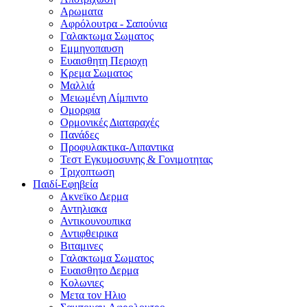
Αρωματα
Αφρόλουτρα - Σαπούνια
Γαλακτωμα Σωματος
Εμμηνοπαυση
Ευαισθητη Περιοχη
Κρεμα Σωματος
Μαλλιά
Μειωμένη Λίμπιντο
Ομορφια
Ορμονικές Διαταραχές
Πανάδες
Προφυλακτικα-Λιπαντικα
Τεστ Εγκυμοσυνης & Γονιμοτητας
Τριχοπτωση
Παιδί-Εφηβεία
Ακνεϊκο Δερμα
Αντηλιακα
Αντικουνουπικα
Αντιφθειρικα
Βιταμινες
Γαλακτωμα Σωματος
Ευαισθητο Δερμα
Κολωνιες
Μετα τον Ηλιο