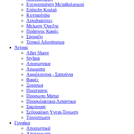
Ενεργοποίηση Μεταβολισμού
Επίπεδη Κοιλιά
Κυτταρίτιδα
Λιποδιαλύτες
Μείωση 'Ορεξης
Πράσινος Καφές
Σύσφιξη
Τοπικό Αδυνάτισμα
Άντρας
After Shave
Styling
Αποσμητικα
Αρωματα
Αφρόλουτρα - Σαπούνια
Βαφές
Ξυρισμα
Προστατης
Προσωπο Ματια
Προφυλακτικα-Λιπαντικα
Σαμπουαν
Σεξουαλικη Yγεια-Τονωση
Τριχοπτωση
Γυναίκα
Αποσμητικά
Αποτριχωση