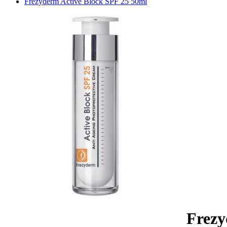
Frezyderm Active Block SPF 25 50ml
Frezy