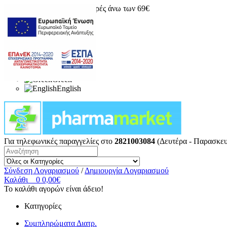
Δωρεάν μεταφορικά για αγορές άνω των 69€
Greek
English
Για τηλεφωνικές παραγγελίες στο
2821003084
(Δευτέρα - Παρασκευ
Σύνδεση Λογαριασμού
/
Δημιουργία Λογαριασμού
Καλάθι
0
0,00€
Το καλάθι αγορών είναι άδειο!
Κατηγορίες
Συμπληρώματα Διατρ.