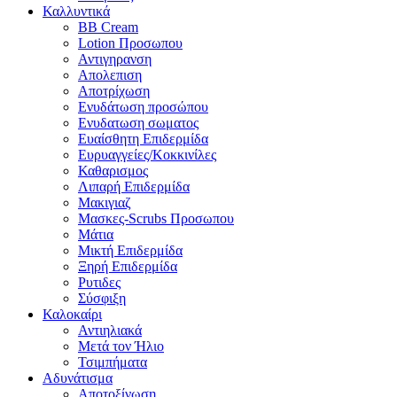
Καλλυντικά
BB Cream
Lotion Προσωπου
Αντιγηρανση
Απολεπιση
Αποτρίχωση
Ενυδάτωση προσώπου
Ενυδατωση σωματος
Ευαίσθητη Επιδερμίδα
Ευρυαγγείες/Κοκκινίλες
Καθαρισμος
Λιπαρή Επιδερμίδα
Μακιγιαζ
Μασκες-Scrubs Προσωπου
Μάτια
Μικτή Επιδερμίδα
Ξηρή Επιδερμίδα
Ρυτιδες
Σύσφιξη
Καλοκαίρι
Αντιηλιακά
Μετά τον Ήλιο
Τσιμπήματα
Αδυνάτισμα
Αποτοξίνωση