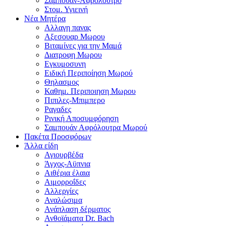
Σαμπουαν-Αφρολουτρο
Στομ. Υγιεινή
Νέα Μητέρα
Αλλαγη πανας
Αξεσουαρ Μωρου
Βιταμίνες για την Μαμά
Διατροφη Μωρου
Εγκυμοσυνη
Ειδική Περιποίηση Μωρού
Θηλασμος
Καθημ. Περιποιηση Μωρου
Πιπιλες-Μπιμπερο
Ραγαδες
Ρινική Αποσυμφόρηση
Σαμπουάν Αφρόλουτρα Μωρού
Πακέτα Προσφόρων
Άλλα είδη
Αγιουρβέδα
Άγχος-Αϋπνια
Αιθέρια έλαια
Αιμορροΐδες
Αλλεργίες
Αναλώσιμα
Ανάπλαση δέρματος
Ανθοϊάματα Dr. Bach