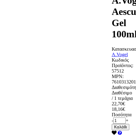
A.Vog
Aescu
Gel
100m
Κατασκευασ
A.Vogel
Κωδικός
Προϊόντος:
57512
MPN:
7610313201
Διαθεσιμότη
Διαθέσιμο
/ 1 τεμάχια
22,70€
18,16€
Ποσότητα
-
+
Καλάθι