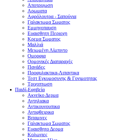
Αποτριχωση
Αρωματα
Αφρόλουτρα - Σαπούνια
Γαλακτωμα Σωματος
Εμμηνοπαυση
Ευαισθητη Περιοχη
Κρεμα Σωματος
Μαλλιά
Μειωμένη Λίμπιντο
Ομορφια
Ορμονικές Διαταραχές
Πανάδες
Προφυλακτικα-Λιπαντικα
Τεστ Εγκυμοσυνης & Γονιμοτητας
Τριχοπτωση
Παιδί-Εφηβεία
Ακνεϊκο Δερμα
Αντηλιακα
Αντικουνουπικα
Αντιφθειρικα
Βιταμινες
Γαλακτωμα Σωματος
Ευαισθητο Δερμα
Κολωνιες