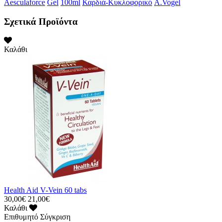
Aesculaforce
Gel
100ml
Καρδιά-Κυκλοφορικό
A.Vogel
Σχετικά Προϊόντα
Καλάθι
Health Aid V-Vein 60 tabs
30,00€
21,00€
Καλάθι
Επιθυμητό
Σύγκριση