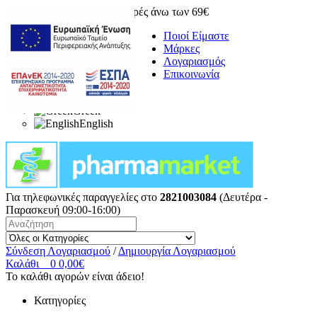
Δωρεάν μεταφορικά για αγορές άνω των 69€
Ποιοί Είμαστε
Μάρκες
Λογαριασμός
Επικοινωνία
Greek
English
Για τηλεφωνικές παραγγελίες στο
2821003084
(Δευτέρα -
Παρασκευή 09:00-16:00)
Σύνδεση Λογαριασμού
/
Δημιουργία Λογαριασμού
Καλάθι
0
0,00€
Το καλάθι αγορών είναι άδειο!
Κατηγορίες