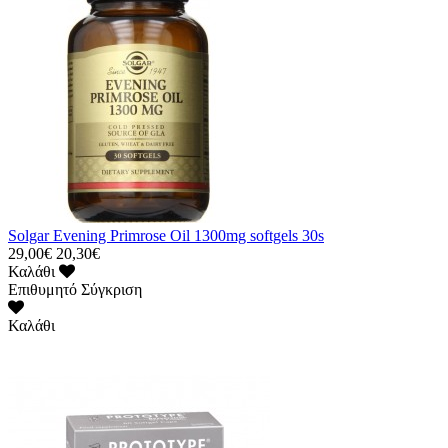
Solgar Evening Primrose Oil 1300mg softgels 30s
29,00€
20,30€
Καλάθι
Επιθυμητό
Σύγκριση
Καλάθι