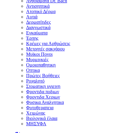
Ανθοϊάματα Dr. Bach
Αντισηπτικά
Ατοπικό Δέρμα
Αυτιά
Δερματίτιδες
Διαγνωστικά
Εγκαύματα
Έρπης
Κρέμες για Αρθρώσεις
Μετρητές σακχάρου
Μυϊκοι Πονοι
Μυρμιγκιές
Ομοιοπαθητικη
Οπτικα
Πρώτες Βοήθειες
Ροχαλητό
Στοματικη υγιεινη
Φροντιδα ποδιων
Φροντιδα Χεριων
Φυσικα Αναλγητικα
Φυτοθεραπεια
Χειμώνας
Βιολογικά έλαια
ΜΗΣΥΦΑ