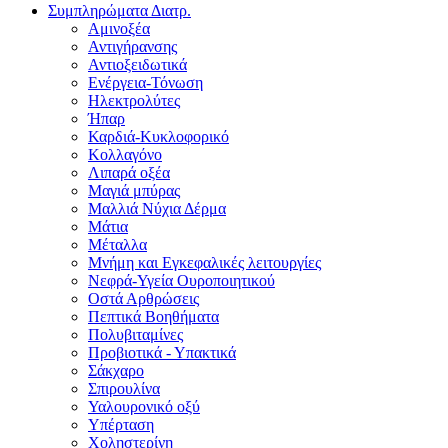
Συμπληρώματα Διατρ.
Αμινοξέα
Αντιγήρανσης
Αντιοξειδωτικά
Ενέργεια-Τόνωση
Ηλεκτρολύτες
Ήπαρ
Καρδιά-Κυκλοφορικό
Κολλαγόνο
Λιπαρά οξέα
Μαγιά μπύρας
Μαλλιά Νύχια Δέρμα
Μάτια
Μέταλλα
Μνήμη και Εγκεφαλικές λειτουργίες
Νεφρά-Υγεία Ουροποιητικού
Οστά Αρθρώσεις
Πεπτικά Βοηθήματα
Πολυβιταμίνες
Προβιοτικά - Υπακτικά
Σάκχαρο
Σπιρουλίνα
Υαλουρονικό οξύ
Υπέρταση
Χοληστερίνη