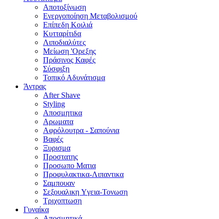
Αποτοξίνωση
Ενεργοποίηση Μεταβολισμού
Επίπεδη Κοιλιά
Κυτταρίτιδα
Λιποδιαλύτες
Μείωση 'Ορεξης
Πράσινος Καφές
Σύσφιξη
Τοπικό Αδυνάτισμα
Άντρας
After Shave
Styling
Αποσμητικα
Αρωματα
Αφρόλουτρα - Σαπούνια
Βαφές
Ξυρισμα
Προστατης
Προσωπο Ματια
Προφυλακτικα-Λιπαντικα
Σαμπουαν
Σεξουαλικη Yγεια-Τονωση
Τριχοπτωση
Γυναίκα
Αποσμητικά