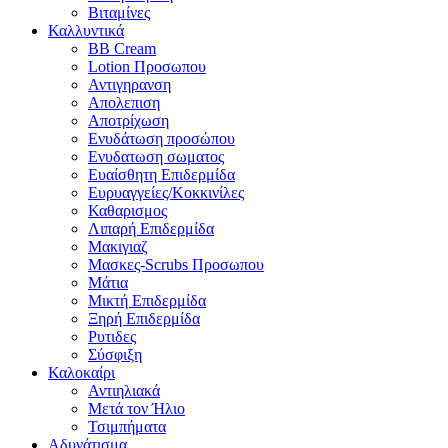
Βιταμίνες
Καλλυντικά
BB Cream
Lotion Προσωπου
Αντιγηρανση
Απολεπιση
Αποτρίχωση
Ενυδάτωση προσώπου
Ενυδατωση σωματος
Ευαίσθητη Επιδερμίδα
Ευρυαγγείες/Κοκκινίλες
Καθαρισμος
Λιπαρή Επιδερμίδα
Μακιγιαζ
Μασκες-Scrubs Προσωπου
Μάτια
Μικτή Επιδερμίδα
Ξηρή Επιδερμίδα
Ρυτιδες
Σύσφιξη
Καλοκαίρι
Αντιηλιακά
Μετά τον Ήλιο
Τσιμπήματα
Αδυνάτισμα