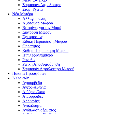
Μετα τον Ηλιο
Σαμπουαν-Αφρολουτρο
Στομ. Υγιεινή
Νέα Μητέρα
Αλλαγη πανας
Αξεσουαρ Μωρου
Βιταμίνες για την Μαμά
Διατροφη Μωρου
Εγκυμοσυνη
Ειδική Περιποίηση Μωρού
Θηλασμος
Καθημ. Περιποιηση Μωρου
Πιπιλες-Μπιμπερο
Ραγαδες
Ρινική Αποσυμφόρηση
Σαμπουάν Αφρόλουτρα Μωρού
Πακέτα Προσφόρων
Άλλα είδη
Αγιουρβέδα
Άγχος-Αϋπνια
Αιθέρια έλαια
Αιμορροΐδες
Αλλεργίες
Αναλώσιμα
Ανάπλαση δέρματος