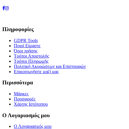
Πληροφορίες
GDPR Tools
Ποιοί Είμαστε
Όροι χρήσης
Τρόποι Αποστολής
Τρόποι Πληρωμής
Πολιτική Ακυρώσεων και Επιστροφών
Επικοινωνήστε μαζί μας
Περισσότερα
Μάρκες
Προσφορές
Χάρτης Ιστότοπου
Ο Λογαριασμός μου
Ο Λογαριασμός μου