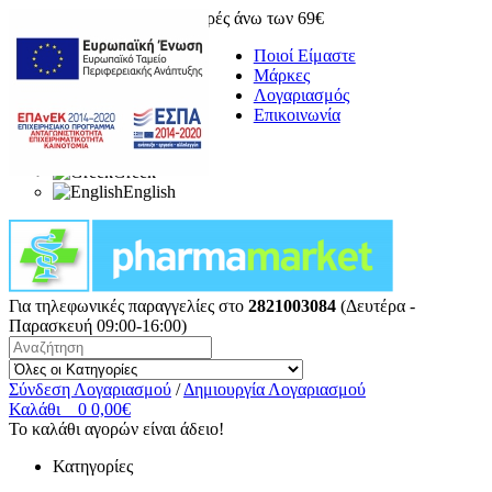
Δωρεάν μεταφορικά για αγορές άνω των 69€
Ποιοί Είμαστε
Μάρκες
Λογαριασμός
Επικοινωνία
Greek
English
Για τηλεφωνικές παραγγελίες στο
2821003084
(Δευτέρα -
Παρασκευή 09:00-16:00)
Σύνδεση Λογαριασμού
/
Δημιουργία Λογαριασμού
Καλάθι
0
0,00€
Το καλάθι αγορών είναι άδειο!
Κατηγορίες