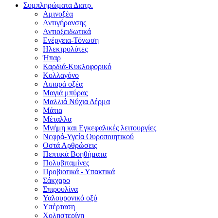
Συμπληρώματα Διατρ.
Αμινοξέα
Αντιγήρανσης
Αντιοξειδωτικά
Ενέργεια-Τόνωση
Ηλεκτρολύτες
Ήπαρ
Καρδιά-Κυκλοφορικό
Κολλαγόνο
Λιπαρά οξέα
Μαγιά μπύρας
Μαλλιά Νύχια Δέρμα
Μάτια
Μέταλλα
Μνήμη και Εγκεφαλικές λειτουργίες
Νεφρά-Υγεία Ουροποιητικού
Οστά Αρθρώσεις
Πεπτικά Βοηθήματα
Πολυβιταμίνες
Προβιοτικά - Υπακτικά
Σάκχαρο
Σπιρουλίνα
Υαλουρονικό οξύ
Υπέρταση
Χοληστερίνη