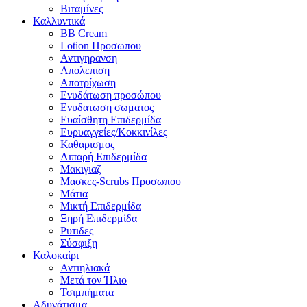
Βιταμίνες
Καλλυντικά
BB Cream
Lotion Προσωπου
Αντιγηρανση
Απολεπιση
Αποτρίχωση
Ενυδάτωση προσώπου
Ενυδατωση σωματος
Ευαίσθητη Επιδερμίδα
Ευρυαγγείες/Κοκκινίλες
Καθαρισμος
Λιπαρή Επιδερμίδα
Μακιγιαζ
Μασκες-Scrubs Προσωπου
Μάτια
Μικτή Επιδερμίδα
Ξηρή Επιδερμίδα
Ρυτιδες
Σύσφιξη
Καλοκαίρι
Αντιηλιακά
Μετά τον Ήλιο
Τσιμπήματα
Αδυνάτισμα