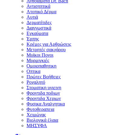
Ανθοϊάματα Dr. Bach
Αντισηπτικά
Ατοπικό Δέρμα
Αυτιά
Δερματίτιδες
Διαγνωστικά
Εγκαύματα
Έρπης
Κρέμες για Αρθρώσεις
Μετρητές σακχάρου
Μυϊκοι Πονοι
Μυρμιγκιές
Ομοιοπαθητικη
Οπτικα
Πρώτες Βοήθειες
Ροχαλητό
Στοματικη υγιεινη
Φροντιδα ποδιων
Φροντιδα Χεριων
Φυσικα Αναλγητικα
Φυτοθεραπεια
Χειμώνας
Βιολογικά έλαια
ΜΗΣΥΦΑ