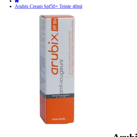
˙
Arubix Cream Spf50+ Teinte 40ml