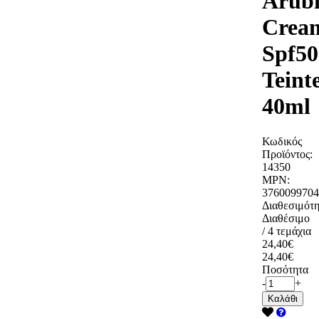
Arub
Crea
Spf5
Teint
40ml
Κωδικός
Προϊόντος:
14350
MPN:
3760099704
Διαθεσιμότη
Διαθέσιμο
/ 4 τεμάχια
24,40€
24,40€
Ποσότητα
-
+
Καλάθι