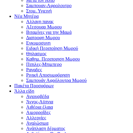
Μετα τον Ηλιο
Σαμπουαν-Αφρολουτρο
Στομ. Υγιεινή
Νέα Μητέρα
Αλλαγη πανας
Αξεσουαρ Μωρου
Βιταμίνες για την Μαμά
Διατροφη Μωρου
Εγκυμοσυνη
Ειδική Περιποίηση Μωρού
Θηλασμος
Καθημ. Περιποιηση Μωρου
Πιπιλες-Μπιμπερο
Ραγαδες
Ρινική Αποσυμφόρηση
Σαμπουάν Αφρόλουτρα Μωρού
Πακέτα Προσφόρων
Άλλα είδη
Αγιουρβέδα
Άγχος-Αϋπνια
Αιθέρια έλαια
Αιμορροΐδες
Αλλεργίες
Αναλώσιμα
Ανάπλαση δέρματος