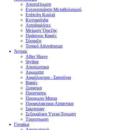
Αποτοξίνωση
Ενεργοποίηση Μεταβολισμού
Επίπεδη Κοιλιά
Κυτταρίτιδα
Λιποδιαλύτες
Μείωση 'Ορεξης
Πράσινος Καφές
Σύσφιξη
Τοπικό Αδυνάτισμα
Άντρας
After Shave
Styling
Αποσμητικα
Αρωματα
Αφρόλουτρα - Σαπούνια
Βαφές
Ξυρισμα
Προστατης
Προσωπο Ματια
Προφυλακτικα-Λιπαντικα
Σαμπουαν
Σεξουαλικη Yγεια-Τονωση
Τριχοπτωση
Γυναίκα
Αποσμητικά