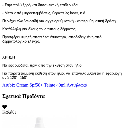
- Στην πολύ ξηρή και δυσανεκτική επιδερμίδα
- Μετά από μικροεπεμβάσεις, θεραπείες laser, κ.ά.
Περιέχει φλαβονοειδή για αγγειορυθμιστική - αντιερυθηματική δράση.
Κατάλληλη για όλους τους τύπους δέρματος.
Προσφέρει υψηλή αποτελεσμάτικοτητα, αποδεδειγμένη από
δερματολογικό έλεγχο.
ΧΡΗΣΗ
Να εφαρμόζεται πριν από την έκθεση στον ήλιο.
Για παρατεταμμένη έκθεση στον ήλιο, να επαναλαμβάνεται η εφαρμογή
ανά 120' - 150'.
Arubix
Cream
Spf50+
Teinte
40ml
Αντιηλιακά
Σχετικά Προϊόντα
Καλάθι