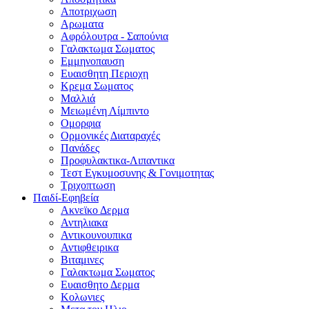
Αποτριχωση
Αρωματα
Αφρόλουτρα - Σαπούνια
Γαλακτωμα Σωματος
Εμμηνοπαυση
Ευαισθητη Περιοχη
Κρεμα Σωματος
Μαλλιά
Μειωμένη Λίμπιντο
Ομορφια
Ορμονικές Διαταραχές
Πανάδες
Προφυλακτικα-Λιπαντικα
Τεστ Εγκυμοσυνης & Γονιμοτητας
Τριχοπτωση
Παιδί-Εφηβεία
Ακνεϊκο Δερμα
Αντηλιακα
Αντικουνουπικα
Αντιφθειρικα
Βιταμινες
Γαλακτωμα Σωματος
Ευαισθητο Δερμα
Κολωνιες