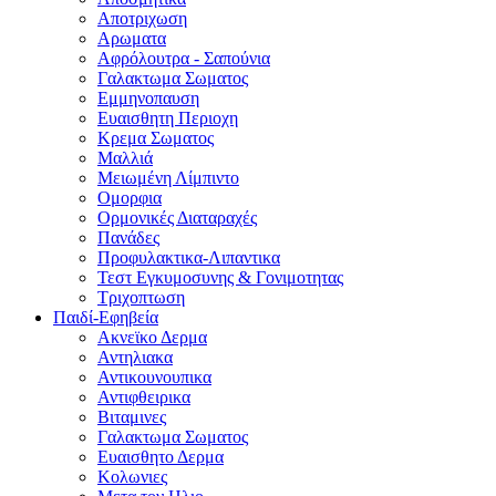
Αποτριχωση
Αρωματα
Αφρόλουτρα - Σαπούνια
Γαλακτωμα Σωματος
Εμμηνοπαυση
Ευαισθητη Περιοχη
Κρεμα Σωματος
Μαλλιά
Μειωμένη Λίμπιντο
Ομορφια
Ορμονικές Διαταραχές
Πανάδες
Προφυλακτικα-Λιπαντικα
Τεστ Εγκυμοσυνης & Γονιμοτητας
Τριχοπτωση
Παιδί-Εφηβεία
Ακνεϊκο Δερμα
Αντηλιακα
Αντικουνουπικα
Αντιφθειρικα
Βιταμινες
Γαλακτωμα Σωματος
Ευαισθητο Δερμα
Κολωνιες