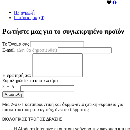
Περιγραφή
Ρωτήστε μας (0)
Ρωτήστε μας για το συγκεκριμένο προϊόν
Το Όνομα σας
E-mail
(Δεν θα δημοσιευθεί)
Η ερώτησή σας
Συμπληρώστε το αποτέλεσμα
Αποστολή
Μία 2-σε-1 καταπραϋντική και δερμο-ενισχυτική θεραπεία για
αποκατάσταση του υγιούς, άνετου δέρματος
ΒΙΟΛΟΓΙΚΟΣ ΤΡΟΠΟΣ ΔΡΑΣΗΣ
H Atoderm Intensive σταματάει γρήγορα την φαγούρα και μ