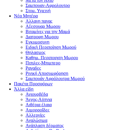
Μετα τον Ηλιο
Σαμπουαν-Αφρολουτρο
Στομ. Υγιεινή
Νέα Μητέρα
Αλλαγη πανας
Αξεσουαρ Μωρου
Βιταμίνες για την Μαμά
Διατροφη Μωρου
Εγκυμοσυνη
Ειδική Περιποίηση Μωρού
Θηλασμος
Καθημ. Περιποιηση Μωρου
Πιπιλες-Μπιμπερο
Ραγαδες
Ρινική Αποσυμφόρηση
Σαμπουάν Αφρόλουτρα Μωρού
Πακέτα Προσφόρων
Άλλα είδη
Αγιουρβέδα
Άγχος-Αϋπνια
Αιθέρια έλαια
Αιμορροΐδες
Αλλεργίες
Αναλώσιμα
Ανάπλαση δέρματος