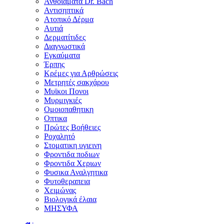
Ανθοϊάματα Dr. Bach
Αντισηπτικά
Ατοπικό Δέρμα
Αυτιά
Δερματίτιδες
Διαγνωστικά
Εγκαύματα
Έρπης
Κρέμες για Αρθρώσεις
Μετρητές σακχάρου
Μυϊκοι Πονοι
Μυρμιγκιές
Ομοιοπαθητικη
Οπτικα
Πρώτες Βοήθειες
Ροχαλητό
Στοματικη υγιεινη
Φροντιδα ποδιων
Φροντιδα Χεριων
Φυσικα Αναλγητικα
Φυτοθεραπεια
Χειμώνας
Βιολογικά έλαια
ΜΗΣΥΦΑ