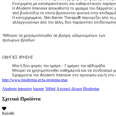
Ενισχυμένη με καταπραϋντικούς και καθαριστικούς παράγον
Η Atoderm Intensive αποκαθιστά το φράγμα του δέρματος 
από βιολιπίδια τα οποία βρίσκονται φυσικά στην επιδερμί
Η κατοχηρωμένη Skin Barrier Therapy® περιορίζει από τη
αλλεργιογόνων από την άλλη, δύο παράγοντες επιδείνωσης
*Μπορεί να χρησιμοποιηθεί σε βρέφη, εξαιρουμένων των
πρόωρων βρεθών
ΟΔΗΓΙΕΣ ΧΡΗΣΗΣ
Μία ή δύο φορές την ημέρα - 7 ημέρες την εβδομάδα
Μπορεί να χρησιμοποιηθεί καθημερινά και σε συνδυασμό 
Εφαρμόστε την Atoderm Intensive στο προσώπο και/ή στο
http://www.bioderma.gr/ta-proionta-mas
Atoderm
intensive
baume
500ml
Ατοπικό
Δέρμα
Bioderma
Σχετικά Προϊόντα
Καλάθι