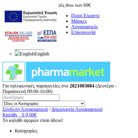
Δωρεάν μεταφορικά για αγορές άνω των 69€
Ποιοί Είμαστε
Μάρκες
Λογαριασμός
Επικοινωνία
Greek
English
Για τηλεφωνικές παραγγελίες στο
2821003084
(Δευτέρα -
Παρασκευή 09:00-16:00)
Σύνδεση Λογαριασμού
/
Δημιουργία Λογαριασμού
Καλάθι
0
0,00€
Το καλάθι αγορών είναι άδειο!
Κατηγορίες