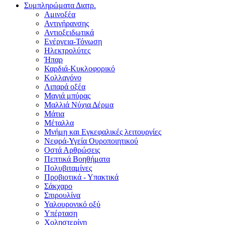
Συμπληρώματα Διατρ.
Αμινοξέα
Αντιγήρανσης
Αντιοξειδωτικά
Ενέργεια-Τόνωση
Ηλεκτρολύτες
Ήπαρ
Καρδιά-Κυκλοφορικό
Κολλαγόνο
Λιπαρά οξέα
Μαγιά μπύρας
Μαλλιά Νύχια Δέρμα
Μάτια
Μέταλλα
Μνήμη και Εγκεφαλικές λειτουργίες
Νεφρά-Υγεία Ουροποιητικού
Οστά Αρθρώσεις
Πεπτικά Βοηθήματα
Πολυβιταμίνες
Προβιοτικά - Υπακτικά
Σάκχαρο
Σπιρουλίνα
Υαλουρονικό οξύ
Υπέρταση
Χοληστερίνη