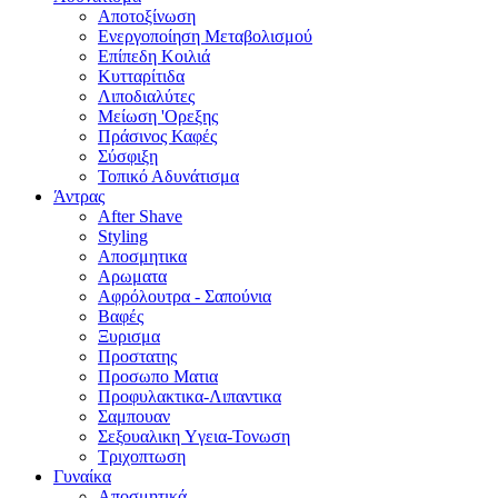
Αποτοξίνωση
Ενεργοποίηση Μεταβολισμού
Επίπεδη Κοιλιά
Κυτταρίτιδα
Λιποδιαλύτες
Μείωση 'Ορεξης
Πράσινος Καφές
Σύσφιξη
Τοπικό Αδυνάτισμα
Άντρας
After Shave
Styling
Αποσμητικα
Αρωματα
Αφρόλουτρα - Σαπούνια
Βαφές
Ξυρισμα
Προστατης
Προσωπο Ματια
Προφυλακτικα-Λιπαντικα
Σαμπουαν
Σεξουαλικη Yγεια-Τονωση
Τριχοπτωση
Γυναίκα
Αποσμητικά