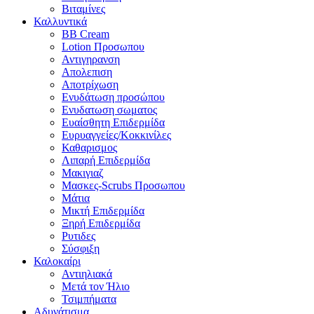
Βιταμίνες
Καλλυντικά
BB Cream
Lotion Προσωπου
Αντιγηρανση
Απολεπιση
Αποτρίχωση
Ενυδάτωση προσώπου
Ενυδατωση σωματος
Ευαίσθητη Επιδερμίδα
Ευρυαγγείες/Κοκκινίλες
Καθαρισμος
Λιπαρή Επιδερμίδα
Μακιγιαζ
Μασκες-Scrubs Προσωπου
Μάτια
Μικτή Επιδερμίδα
Ξηρή Επιδερμίδα
Ρυτιδες
Σύσφιξη
Καλοκαίρι
Αντιηλιακά
Μετά τον Ήλιο
Τσιμπήματα
Αδυνάτισμα