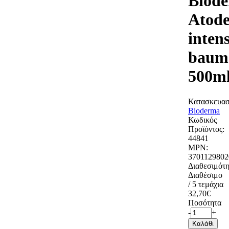
Biod
Atod
inten
baum
500m
Κατασκευασ
Bioderma
Κωδικός
Προϊόντος:
44841
MPN:
3701129802
Διαθεσιμότη
Διαθέσιμο
/ 5 τεμάχια
32,70€
Ποσότητα
-
+
Καλάθι