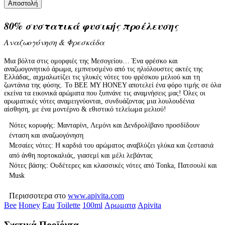
Αποστολή
80% συστατικά φυσικής προέλευσης
Αναζωογόνηση & Φρεσκάδα
Μια βόλτα στις ομορφιές της Μεσογείου… Ένα φρέσκο και
αναζωογονητικό άρωμα, εμπνευσμένο από τις ηλιόλουστες ακτές της
Ελλάδας, αιχμαλωτίζει τις γλυκές νότες του φρέσκου μελιού και τη
ζωντάνια της φύσης. Το BEE MY HONEY αποτελεί ένα φόρο τιμής σε όλα
εκείνα τα εικονικά αρώματα που ξυπνάνε τις αναμνήσεις μας! Όλες οι
αρωματικές νότες αναμειγνύονται, συνδυάζοντας μια λουλουδένια
αίσθηση, με ένα μοντέρνο & εθιστικό τελείωμα μελιού!
Νότες κορυφής: Μανταρίνι, Λεμόνι και Δενδρολίβανο προσδίδουν
ένταση και αναζωογόνηση
Μεσαίες νότες: Η καρδιά του αρώματος αναβλύζει γλύκα και ζεστασιά
από άνθη πορτοκαλιάς, γιασεμί και μέλι λεβάντας
Νότες βάσης: Ουδέτερες και κλασσικές νότες από Tonka, Πατσουλί και
Musk
Περισσοτερα στο
www.apivita.com
Bee
Honey
Eau
Toilette
100ml
Αρωματα
Apivita
Σχετικά Προϊόντα