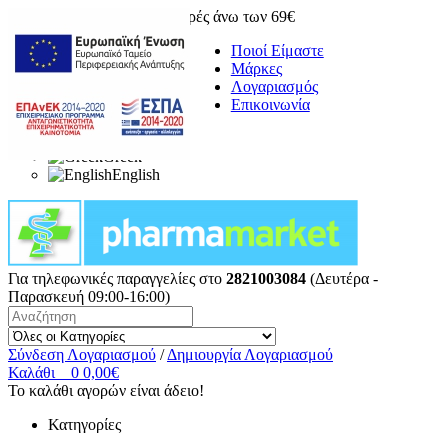
Δωρεάν μεταφορικά για αγορές άνω των 69€
Ποιοί Είμαστε
Μάρκες
Λογαριασμός
Επικοινωνία
Greek
English
Για τηλεφωνικές παραγγελίες στο
2821003084
(Δευτέρα -
Παρασκευή 09:00-16:00)
Σύνδεση Λογαριασμού
/
Δημιουργία Λογαριασμού
Καλάθι
0
0,00€
Το καλάθι αγορών είναι άδειο!
Κατηγορίες