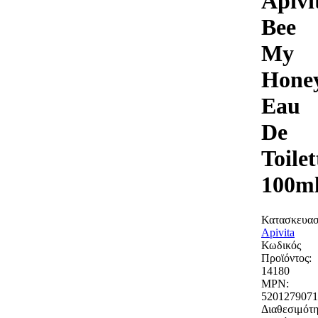
Apivi
Bee
My
Hone
Eau
De
Toilet
100m
Κατασκευασ
Apivita
Κωδικός
Προϊόντος:
14180
MPN:
5201279071
Διαθεσιμότη