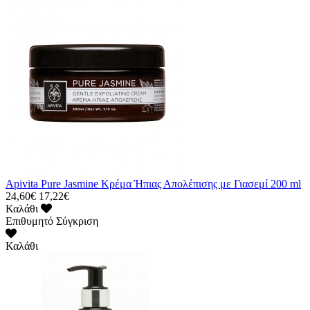
Apivita Pure Jasmine Κρέμα Ήπιας Απολέπισης με Γιασεμί 200 ml
24,60€
17,22€
Καλάθι
Επιθυμητό
Σύγκριση
Καλάθι