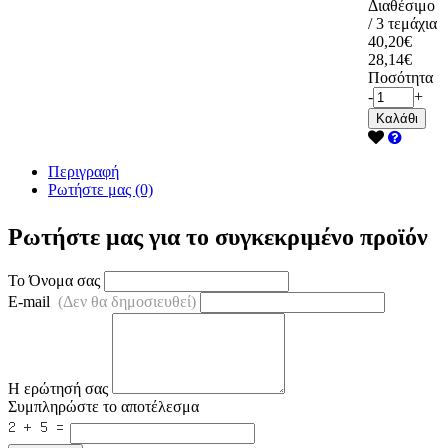
Διαθέσιμο
/ 3 τεμάχια
40,20€
28,14€
Ποσότητα
-
+
Καλάθι
Περιγραφή
Ρωτήστε μας (0)
Ρωτήστε μας για το συγκεκριμένο προϊόν
Το Όνομα σας
E-mail
(Δεν θα δημοσιευθεί)
Η ερώτησή σας
Συμπληρώστε το αποτέλεσμα