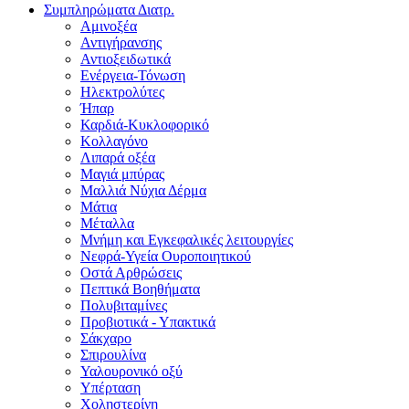
Συμπληρώματα Διατρ.
Αμινοξέα
Αντιγήρανσης
Αντιοξειδωτικά
Ενέργεια-Τόνωση
Ηλεκτρολύτες
Ήπαρ
Καρδιά-Κυκλοφορικό
Κολλαγόνο
Λιπαρά οξέα
Μαγιά μπύρας
Μαλλιά Νύχια Δέρμα
Μάτια
Μέταλλα
Μνήμη και Εγκεφαλικές λειτουργίες
Νεφρά-Υγεία Ουροποιητικού
Οστά Αρθρώσεις
Πεπτικά Βοηθήματα
Πολυβιταμίνες
Προβιοτικά - Υπακτικά
Σάκχαρο
Σπιρουλίνα
Υαλουρονικό οξύ
Υπέρταση
Χοληστερίνη