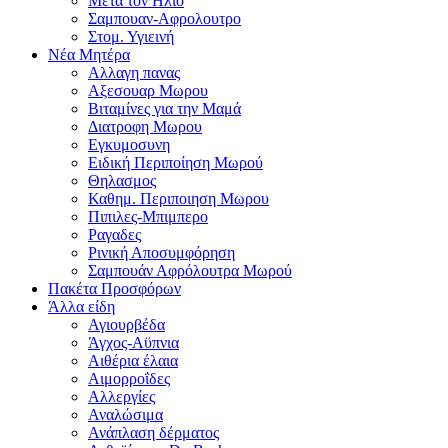
Μετα τον Ηλιο
Σαμπουαν-Αφρολουτρο
Στομ. Υγιεινή
Νέα Μητέρα
Αλλαγη πανας
Αξεσουαρ Μωρου
Βιταμίνες για την Μαμά
Διατροφη Μωρου
Εγκυμοσυνη
Ειδική Περιποίηση Μωρού
Θηλασμος
Καθημ. Περιποιηση Μωρου
Πιπιλες-Μπιμπερο
Ραγαδες
Ρινική Αποσυμφόρηση
Σαμπουάν Αφρόλουτρα Μωρού
Πακέτα Προσφόρων
Άλλα είδη
Αγιουρβέδα
Άγχος-Αϋπνια
Αιθέρια έλαια
Αιμορροΐδες
Αλλεργίες
Αναλώσιμα
Ανάπλαση δέρματος