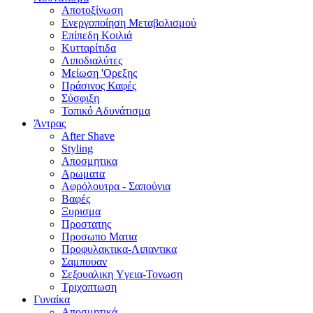
Αποτοξίνωση
Ενεργοποίηση Μεταβολισμού
Επίπεδη Κοιλιά
Κυτταρίτιδα
Λιποδιαλύτες
Μείωση 'Ορεξης
Πράσινος Καφές
Σύσφιξη
Τοπικό Αδυνάτισμα
Άντρας
After Shave
Styling
Αποσμητικα
Αρωματα
Αφρόλουτρα - Σαπούνια
Βαφές
Ξυρισμα
Προστατης
Προσωπο Ματια
Προφυλακτικα-Λιπαντικα
Σαμπουαν
Σεξουαλικη Yγεια-Τονωση
Τριχοπτωση
Γυναίκα
Αποσμητικά