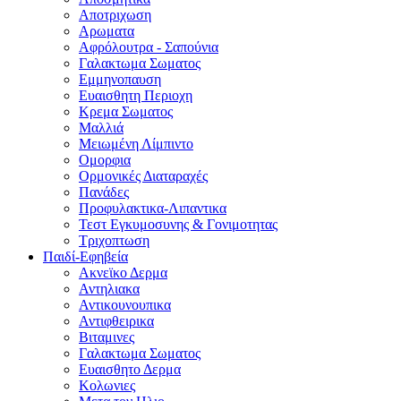
Αποτριχωση
Αρωματα
Αφρόλουτρα - Σαπούνια
Γαλακτωμα Σωματος
Εμμηνοπαυση
Ευαισθητη Περιοχη
Κρεμα Σωματος
Μαλλιά
Μειωμένη Λίμπιντο
Ομορφια
Ορμονικές Διαταραχές
Πανάδες
Προφυλακτικα-Λιπαντικα
Τεστ Εγκυμοσυνης & Γονιμοτητας
Τριχοπτωση
Παιδί-Εφηβεία
Ακνεϊκο Δερμα
Αντηλιακα
Αντικουνουπικα
Αντιφθειρικα
Βιταμινες
Γαλακτωμα Σωματος
Ευαισθητο Δερμα
Κολωνιες