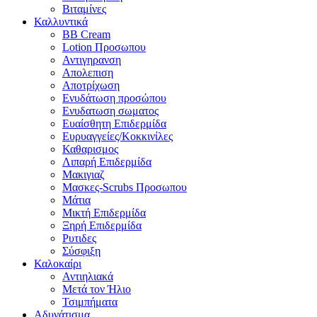
Βιταμίνες
Καλλυντικά
BB Cream
Lotion Προσωπου
Αντιγηρανση
Απολεπιση
Αποτρίχωση
Ενυδάτωση προσώπου
Ενυδατωση σωματος
Ευαίσθητη Επιδερμίδα
Ευρυαγγείες/Κοκκινίλες
Καθαρισμος
Λιπαρή Επιδερμίδα
Μακιγιαζ
Μασκες-Scrubs Προσωπου
Μάτια
Μικτή Επιδερμίδα
Ξηρή Επιδερμίδα
Ρυτιδες
Σύσφιξη
Καλοκαίρι
Αντιηλιακά
Μετά τον Ήλιο
Τσιμπήματα
Αδυνάτισμα