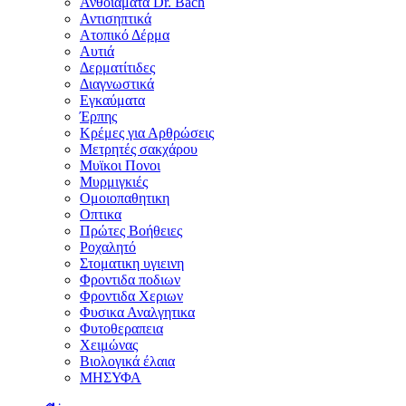
Ανθοϊάματα Dr. Bach
Αντισηπτικά
Ατοπικό Δέρμα
Αυτιά
Δερματίτιδες
Διαγνωστικά
Εγκαύματα
Έρπης
Κρέμες για Αρθρώσεις
Μετρητές σακχάρου
Μυϊκοι Πονοι
Μυρμιγκιές
Ομοιοπαθητικη
Οπτικα
Πρώτες Βοήθειες
Ροχαλητό
Στοματικη υγιεινη
Φροντιδα ποδιων
Φροντιδα Χεριων
Φυσικα Αναλγητικα
Φυτοθεραπεια
Χειμώνας
Βιολογικά έλαια
ΜΗΣΥΦΑ