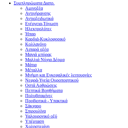
Συμπληρώματα Διατρ.
Αμινοξέα
Αντιγήρανσης
Αντιοξειδωτικά
Ενέργεια-Τόνωση
Ηλεκτρολύτες
Ήπαρ
Καρδιά-Κυκλοφορικό
Κολλαγόνο
Λιπαρά οξέα
Μαγιά μπύρας
Μαλλιά Νύχια Δέρμα
Μάτια
Μέταλλα
Μνήμη και Εγκεφαλικές λειτουργίες
Νεφρά-Υγεία Ουροποιητικού
Οστά Αρθρώσεις
Πεπτικά Βοηθήματα
Πολυβιταμίνες
Προβιοτικά - Υπακτικά
Σάκχαρο
Σπιρουλίνα
Υαλουρονικό οξύ
Υπέρταση
Χοληστερίνη