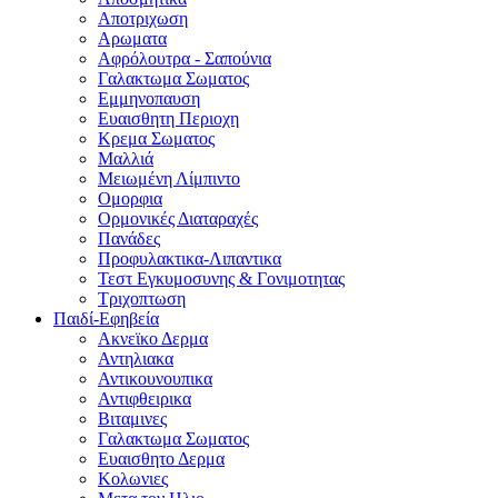
Αποτριχωση
Αρωματα
Αφρόλουτρα - Σαπούνια
Γαλακτωμα Σωματος
Εμμηνοπαυση
Ευαισθητη Περιοχη
Κρεμα Σωματος
Μαλλιά
Μειωμένη Λίμπιντο
Ομορφια
Ορμονικές Διαταραχές
Πανάδες
Προφυλακτικα-Λιπαντικα
Τεστ Εγκυμοσυνης & Γονιμοτητας
Τριχοπτωση
Παιδί-Εφηβεία
Ακνεϊκο Δερμα
Αντηλιακα
Αντικουνουπικα
Αντιφθειρικα
Βιταμινες
Γαλακτωμα Σωματος
Ευαισθητο Δερμα
Κολωνιες