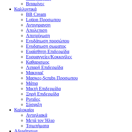
Βιταμίνες
Καλλυντικά
BB Cream
Lotion Προσωπου
Αντιγηρανση
Απολεπιση
Αποτρίχωση
Ενυδάτωση προσώπου
Ενυδατωση σωματος
Ευαίσθητη Επιδερμίδα
Ευρυαγγείες/Κοκκινίλες
Καθαρισμος
Λιπαρή Επιδερμίδα
Μακιγιαζ
Μασκες-Scrubs Προσωπου
Μάτια
Μικτή Επιδερμίδα
Ξηρή Επιδερμίδα
Ρυτιδες
Σύσφιξη
Καλοκαίρι
Αντιηλιακά
Μετά τον Ήλιο
Τσιμπήματα
Αδυνάτισμα