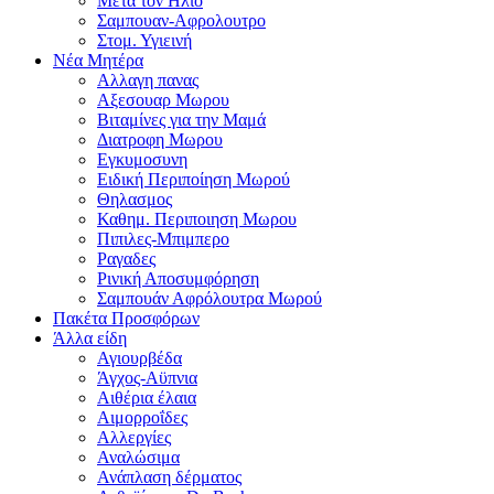
Μετα τον Ηλιο
Σαμπουαν-Αφρολουτρο
Στομ. Υγιεινή
Νέα Μητέρα
Αλλαγη πανας
Αξεσουαρ Μωρου
Βιταμίνες για την Μαμά
Διατροφη Μωρου
Εγκυμοσυνη
Ειδική Περιποίηση Μωρού
Θηλασμος
Καθημ. Περιποιηση Μωρου
Πιπιλες-Μπιμπερο
Ραγαδες
Ρινική Αποσυμφόρηση
Σαμπουάν Αφρόλουτρα Μωρού
Πακέτα Προσφόρων
Άλλα είδη
Αγιουρβέδα
Άγχος-Αϋπνια
Αιθέρια έλαια
Αιμορροΐδες
Αλλεργίες
Αναλώσιμα
Ανάπλαση δέρματος