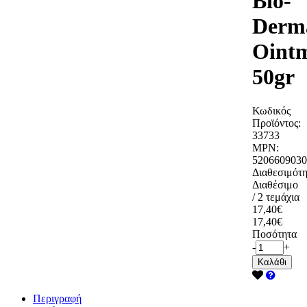
Bio-
Derma
Oint
50gr
Κωδικός
Προϊόντος:
33733
MPN:
5206609030
Διαθεσιμότη
Διαθέσιμο
/ 2 τεμάχια
17,40€
17,40€
Ποσότητα
-
+
Καλάθι
Περιγραφή