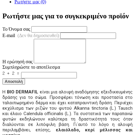
Ρωτήστε μας (0)
Ρωτήστε μας για το συγκεκριμένο προϊόν
Το Όνομα σας
E-mail
(Δεν θα δημοσιευθεί)
Η ερώτησή σας
Συμπληρώστε το αποτέλεσμα
Αποστολή
Η
BIO DERMAFIL
είναι μια αλοιφή αναδόμησης εξειδικευμένης
δράσης για το σώμα. Προσφέρει τόνωση και προστασία στο
ταλαιπωρημένο δέρμα και έχει καταπραυντική δράση. Περιέχει
εκχύλισμα των ριζών του φυτού Alkanna tinctoria (L.) Tausch
και έλαιο Calendula officinalis (L.). Τα συστατικά των παραπανώ
φυτών εκδηλώνουν καλύτερα τη δραστικότητά τους όταν
διαλύονται σε λιπόφιλη βάση. Γι΄αυτό το λόγο η αλοιφή
περιλαμβάνει, επίσης,
ελαιόλαδο, κερί μέλισσας και