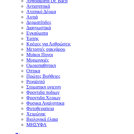
Ανθοϊάματα Dr. Bach
Αντισηπτικά
Ατοπικό Δέρμα
Αυτιά
Δερματίτιδες
Διαγνωστικά
Εγκαύματα
Έρπης
Κρέμες για Αρθρώσεις
Μετρητές σακχάρου
Μυϊκοι Πονοι
Μυρμιγκιές
Ομοιοπαθητικη
Οπτικα
Πρώτες Βοήθειες
Ροχαλητό
Στοματικη υγιεινη
Φροντιδα ποδιων
Φροντιδα Χεριων
Φυσικα Αναλγητικα
Φυτοθεραπεια
Χειμώνας
Βιολογικά έλαια
ΜΗΣΥΦΑ