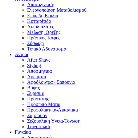
Αποτοξίνωση
Ενεργοποίηση Μεταβολισμού
Επίπεδη Κοιλιά
Κυτταρίτιδα
Λιποδιαλύτες
Μείωση 'Ορεξης
Πράσινος Καφές
Σύσφιξη
Τοπικό Αδυνάτισμα
Άντρας
After Shave
Styling
Αποσμητικα
Αρωματα
Αφρόλουτρα - Σαπούνια
Βαφές
Ξυρισμα
Προστατης
Προσωπο Ματια
Προφυλακτικα-Λιπαντικα
Σαμπουαν
Σεξουαλικη Yγεια-Τονωση
Τριχοπτωση
Γυναίκα
Αποσμητικά