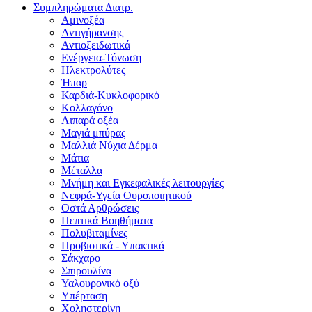
Συμπληρώματα Διατρ.
Αμινοξέα
Αντιγήρανσης
Αντιοξειδωτικά
Ενέργεια-Τόνωση
Ηλεκτρολύτες
Ήπαρ
Καρδιά-Κυκλοφορικό
Κολλαγόνο
Λιπαρά οξέα
Μαγιά μπύρας
Μαλλιά Νύχια Δέρμα
Μάτια
Μέταλλα
Μνήμη και Εγκεφαλικές λειτουργίες
Νεφρά-Υγεία Ουροποιητικού
Οστά Αρθρώσεις
Πεπτικά Βοηθήματα
Πολυβιταμίνες
Προβιοτικά - Υπακτικά
Σάκχαρο
Σπιρουλίνα
Υαλουρονικό οξύ
Υπέρταση
Χοληστερίνη