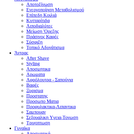
Αποτοξίνωση
Ενεργοποίηση Μεταβολισμού
Επίπεδη Κοιλιά
Κυτταρίτιδα
Λιποδιαλύτες
Μείωση 'Ορεξης
Πράσινος Καφές
Σύσφιξη
Τοπικό Αδυνάτισμα
Άντρας
After Shave
Styling
Αποσμητικα
Αρωματα
Αφρόλουτρα - Σαπούνια
Βαφές
Ξυρισμα
Προστατης
Προσωπο Ματια
Προφυλακτικα-Λιπαντικα
Σαμπουαν
Σεξουαλικη Yγεια-Τονωση
Τριχοπτωση
Γυναίκα
Αποσμητικά