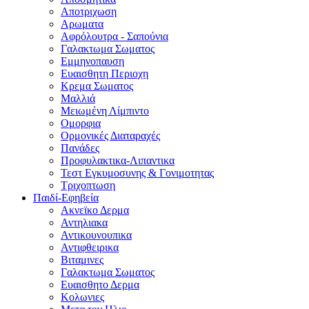
Αποτριχωση
Αρωματα
Αφρόλουτρα - Σαπούνια
Γαλακτωμα Σωματος
Εμμηνοπαυση
Ευαισθητη Περιοχη
Κρεμα Σωματος
Μαλλιά
Μειωμένη Λίμπιντο
Ομορφια
Ορμονικές Διαταραχές
Πανάδες
Προφυλακτικα-Λιπαντικα
Τεστ Εγκυμοσυνης & Γονιμοτητας
Τριχοπτωση
Παιδί-Εφηβεία
Ακνεϊκο Δερμα
Αντηλιακα
Αντικουνουπικα
Αντιφθειρικα
Βιταμινες
Γαλακτωμα Σωματος
Ευαισθητο Δερμα
Κολωνιες