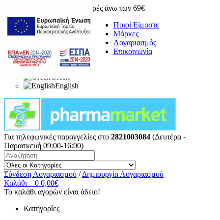
Δωρεάν μεταφορικά για αγορές άνω των 69€
Ποιοί Είμαστε
Μάρκες
Λογαριασμός
Επικοινωνία
Greek
English
Για τηλεφωνικές παραγγελίες στο
2821003084
(Δευτέρα -
Παρασκευή 09:00-16:00)
Σύνδεση Λογαριασμού
/
Δημιουργία Λογαριασμού
Καλάθι
0
0,00€
Το καλάθι αγορών είναι άδειο!
Κατηγορίες