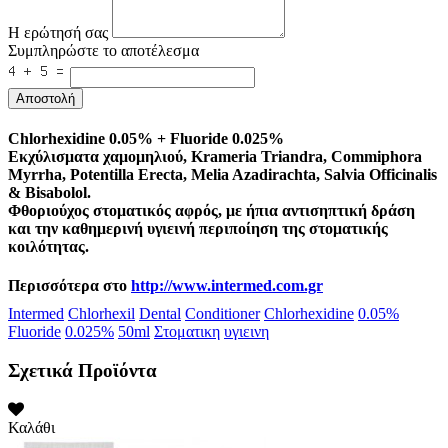
Η ερώτησή σας
Συμπληρώστε το αποτέλεσμα
Αποστολή
Chlorhexidine 0.05% + Fluoride 0.025%
Εκχύλισματα χαμομηλιού, Krameria Triandra, Commiphora
Myrrha, Potentilla Erecta, Melia Azadirachta, Salvia Officinalis
& Bisabolol.
Φθοριούχος στοματικός αφρός, με ήπια αντισηπτική δράση
και την καθημερινή υγιεινή περιποίηση της στοματικής
κοιλότητας.
Περισσότερα στο
http://www.intermed.com.gr
Intermed
Chlorhexil
Dental
Conditioner
Chlorhexidine
0.05%
Fluoride
0.025%
50ml
Στοματικη
υγιεινη
Σχετικά Προϊόντα
Καλάθι