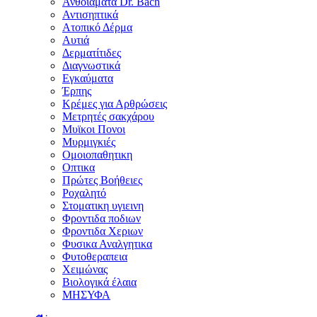
Ανθοϊάματα Dr. Bach
Αντισηπτικά
Ατοπικό Δέρμα
Αυτιά
Δερματίτιδες
Διαγνωστικά
Εγκαύματα
Έρπης
Κρέμες για Αρθρώσεις
Μετρητές σακχάρου
Μυϊκοι Πονοι
Μυρμιγκιές
Ομοιοπαθητικη
Οπτικα
Πρώτες Βοήθειες
Ροχαλητό
Στοματικη υγιεινη
Φροντιδα ποδιων
Φροντιδα Χεριων
Φυσικα Αναλγητικα
Φυτοθεραπεια
Χειμώνας
Βιολογικά έλαια
ΜΗΣΥΦΑ