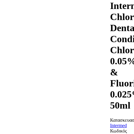
Inter
Chlor
Denta
Condi
Chlor
0.05
&
Fluor
0.02
50ml
Κατασκευασ
Intermed
Κωδικός