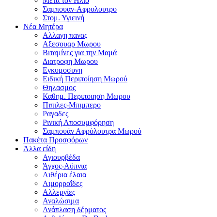
Μετα τον Ηλιο
Σαμπουαν-Αφρολουτρο
Στομ. Υγιεινή
Νέα Μητέρα
Αλλαγη πανας
Αξεσουαρ Μωρου
Βιταμίνες για την Μαμά
Διατροφη Μωρου
Εγκυμοσυνη
Ειδική Περιποίηση Μωρού
Θηλασμος
Καθημ. Περιποιηση Μωρου
Πιπιλες-Μπιμπερο
Ραγαδες
Ρινική Αποσυμφόρηση
Σαμπουάν Αφρόλουτρα Μωρού
Πακέτα Προσφόρων
Άλλα είδη
Αγιουρβέδα
Άγχος-Αϋπνια
Αιθέρια έλαια
Αιμορροΐδες
Αλλεργίες
Αναλώσιμα
Ανάπλαση δέρματος