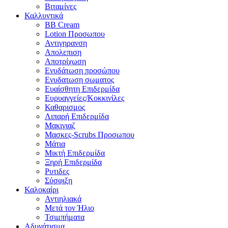
Βιταμίνες
Καλλυντικά
BB Cream
Lotion Προσωπου
Αντιγηρανση
Απολεπιση
Αποτρίχωση
Ενυδάτωση προσώπου
Ενυδατωση σωματος
Ευαίσθητη Επιδερμίδα
Ευρυαγγείες/Κοκκινίλες
Καθαρισμος
Λιπαρή Επιδερμίδα
Μακιγιαζ
Μασκες-Scrubs Προσωπου
Μάτια
Μικτή Επιδερμίδα
Ξηρή Επιδερμίδα
Ρυτιδες
Σύσφιξη
Καλοκαίρι
Αντιηλιακά
Μετά τον Ήλιο
Τσιμπήματα
Αδυνάτισμα