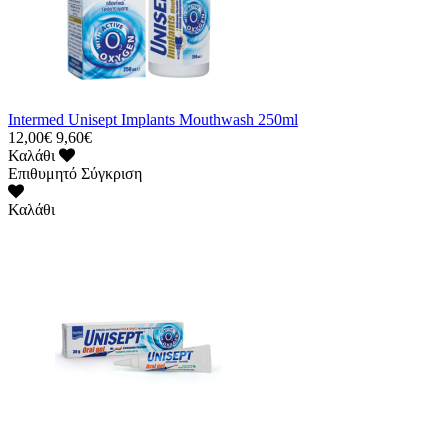
Intermed Unisept Implants Mouthwash 250ml
12,00€
9,60€
Καλάθι
Επιθυμητό
Σύγκριση
Καλάθι