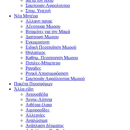
Μετα τον Ηλιο
Σαμπουαν-Αφρολουτρο
Στομ. Υγιεινή
Νέα Μητέρα
Αλλαγη πανας
Αξεσουαρ Μωρου
Βιταμίνες για την Μαμά
Διατροφη Μωρου
Εγκυμοσυνη
Ειδική Περιποίηση Μωρού
Θηλασμος
Καθημ. Περιποιηση Μωρου
Πιπιλες-Μπιμπερο
Ραγαδες
Ρινική Αποσυμφόρηση
Σαμπουάν Αφρόλουτρα Μωρού
Πακέτα Προσφόρων
Άλλα είδη
Αγιουρβέδα
Άγχος-Αϋπνια
Αιθέρια έλαια
Αιμορροΐδες
Αλλεργίες
Αναλώσιμα
Ανάπλαση δέρματος