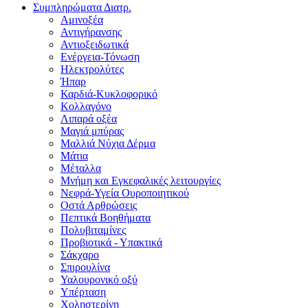
Συμπληρώματα Διατρ.
Αμινοξέα
Αντιγήρανσης
Αντιοξειδωτικά
Ενέργεια-Τόνωση
Ηλεκτρολύτες
Ήπαρ
Καρδιά-Κυκλοφορικό
Κολλαγόνο
Λιπαρά οξέα
Μαγιά μπύρας
Μαλλιά Νύχια Δέρμα
Μάτια
Μέταλλα
Μνήμη και Εγκεφαλικές λειτουργίες
Νεφρά-Υγεία Ουροποιητικού
Οστά Αρθρώσεις
Πεπτικά Βοηθήματα
Πολυβιταμίνες
Προβιοτικά - Υπακτικά
Σάκχαρο
Σπιρουλίνα
Υαλουρονικό οξύ
Υπέρταση
Χοληστερίνη