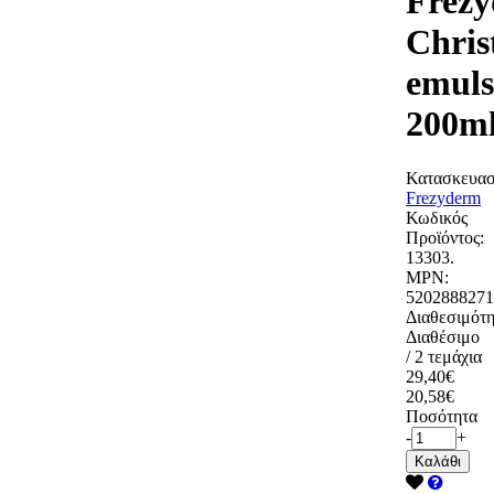
Frez
Chris
emuls
200m
Κατασκευασ
Frezyderm
Κωδικός
Προϊόντος:
13303.
MPN:
5202888271
Διαθεσιμότη
Διαθέσιμο
/ 2 τεμάχια
29,40€
20,58€
Ποσότητα
-
+
Καλάθι