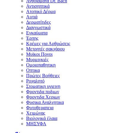
Ανθοϊάματα Dr. Bach
Αντισηπτικά
Ατοπικό Δέρμα
Αυτιά
Δερματίτιδες
Διαγνωστικά
Εγκαύματα
Έρπης
Κρέμες για Αρθρώσεις
Μετρητές σακχάρου
Μυϊκοι Πονοι
Μυρμιγκιές
Ομοιοπαθητικη
Οπτικα
Πρώτες Βοήθειες
Ροχαλητό
Στοματικη υγιεινη
Φροντιδα ποδιων
Φροντιδα Χεριων
Φυσικα Αναλγητικα
Φυτοθεραπεια
Χειμώνας
Βιολογικά έλαια
ΜΗΣΥΦΑ