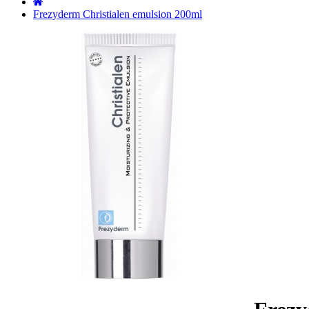
˙
Frezyderm Christialen emulsion 200ml