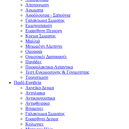
Αποτριχωση
Αρωματα
Αφρόλουτρα - Σαπούνια
Γαλακτωμα Σωματος
Εμμηνοπαυση
Ευαισθητη Περιοχη
Κρεμα Σωματος
Μαλλιά
Μειωμένη Λίμπιντο
Ομορφια
Ορμονικές Διαταραχές
Πανάδες
Προφυλακτικα-Λιπαντικα
Τεστ Εγκυμοσυνης & Γονιμοτητας
Τριχοπτωση
Παιδί-Εφηβεία
Ακνεϊκο Δερμα
Αντηλιακα
Αντικουνουπικα
Αντιφθειρικα
Βιταμινες
Γαλακτωμα Σωματος
Ευαισθητο Δερμα
Κολωνιες