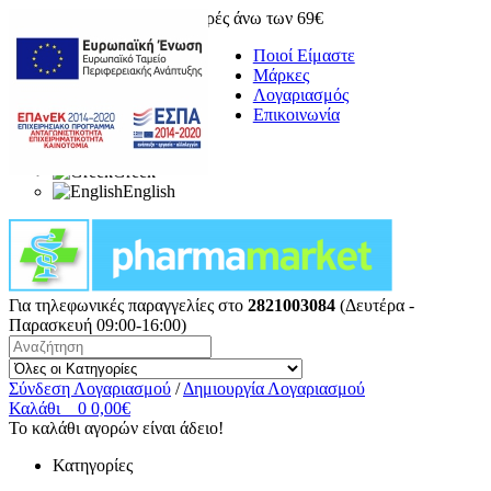
Δωρεάν μεταφορικά για αγορές άνω των 69€
Ποιοί Είμαστε
Μάρκες
Λογαριασμός
Επικοινωνία
Greek
English
Για τηλεφωνικές παραγγελίες στο
2821003084
(Δευτέρα -
Παρασκευή 09:00-16:00)
Σύνδεση Λογαριασμού
/
Δημιουργία Λογαριασμού
Καλάθι
0
0,00€
Το καλάθι αγορών είναι άδειο!
Κατηγορίες