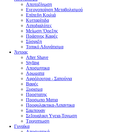
Αποτοξίνωση
Ενεργοποίηση Μεταβολισμού
Επίπεδη Κοιλιά
Κυτταρίτιδα
Λιποδιαλύτες
Μείωση 'Ορεξης
Πράσινος Καφές
Σύσφιξη
Τοπικό Αδυνάτισμα
Άντρας
After Shave
Styling
Αποσμητικα
Αρωματα
Αφρόλουτρα - Σαπούνια
Βαφές
Ξυρισμα
Προστατης
Προσωπο Ματια
Προφυλακτικα-Λιπαντικα
Σαμπουαν
Σεξουαλικη Yγεια-Τονωση
Τριχοπτωση
Γυναίκα
Αποσμητικά