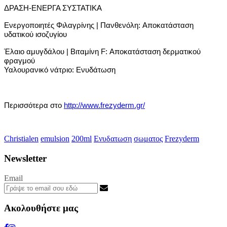
ΔΡΑΣΗ-ΕΝΕΡΓΑ ΣΥΣΤΑΤΙΚΑ
Ενεργοποιητές Φιλαγρίνης | Πανθενόλη:
Αποκατάσταση
υδατικού ισοζυγίου
Έλαιο αμυγδάλου | Βιταμίνη F:
Αποκατάσταση δερματικού
φραγμού
Υαλουρανικό νάτριο:
Ενυδάτωση
Περισσότερα στο
http://www.frezyderm.gr/
Christialen
emulsion
200ml
Ενυδατωση
σωματος
Frezyderm
Newsletter
Email
Ακολουθήστε μας