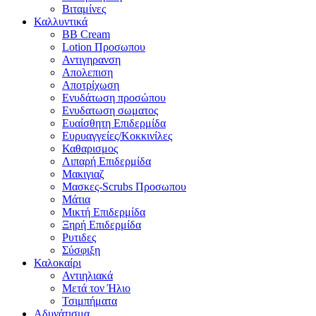
Βιταμίνες
Καλλυντικά
BB Cream
Lotion Προσωπου
Αντιγηρανση
Απολεπιση
Αποτρίχωση
Ενυδάτωση προσώπου
Ενυδατωση σωματος
Ευαίσθητη Επιδερμίδα
Ευρυαγγείες/Κοκκινίλες
Καθαρισμος
Λιπαρή Επιδερμίδα
Μακιγιαζ
Μασκες-Scrubs Προσωπου
Μάτια
Μικτή Επιδερμίδα
Ξηρή Επιδερμίδα
Ρυτιδες
Σύσφιξη
Καλοκαίρι
Αντιηλιακά
Μετά τον Ήλιο
Τσιμπήματα
Αδυνάτισμα