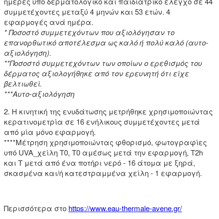
ημέρες υπό δερματολογικό και παιδιατρικό έλεγχο σε 44
συμμετέχοντες μεταξύ 4 μηνών και 53 ετών. 4
εφαρμογές ανά ημέρα.
* Ποσοστό συμμετεχόντων που αξιολόγησαν το
επανορθωτικό αποτέλεσμα ως καλό ή πολύ καλό (αυτο-
αξιολόγηση).
**Ποσοστό συμμετεχόντων των οποίων ο ερεθισμός του
δέρματος αξιολογήθηκε από τον ερευνητή ότι είχε
βελτιωθεί.
***Αυτο-αξιολόγηση
2. Η κινητική της ενυδάτωσης μετρήθηκε χρησιμοποιώντας
κερατινομετρία σε 16 ενήλικους συμμετέχοντες μετά
από μία μόνο εφαρμογή.
****Μέτρηση χρησιμοποιώντας φθορισμό, φωτογραφίες
υπό UVA_χείλη Τ0, Τ0 αμέσως μετά την εφαρμογή, T2h
και T μετά από ένα ποτήρι νερό - 16 άτομα με ξηρά,
σκασμένα και/ή κατεστραμμένα χείλη - 1 εφαρμογή.
Περισσότερα στο
https://www.eau-thermale-avene.gr/