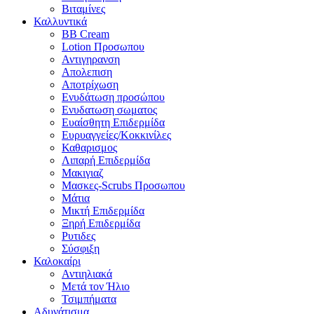
Βιταμίνες
Καλλυντικά
BB Cream
Lotion Προσωπου
Αντιγηρανση
Απολεπιση
Αποτρίχωση
Ενυδάτωση προσώπου
Ενυδατωση σωματος
Ευαίσθητη Επιδερμίδα
Ευρυαγγείες/Κοκκινίλες
Καθαρισμος
Λιπαρή Επιδερμίδα
Μακιγιαζ
Μασκες-Scrubs Προσωπου
Μάτια
Μικτή Επιδερμίδα
Ξηρή Επιδερμίδα
Ρυτιδες
Σύσφιξη
Καλοκαίρι
Αντιηλιακά
Μετά τον Ήλιο
Τσιμπήματα
Αδυνάτισμα