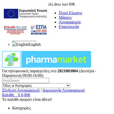
Δωρεάν μεταφορικά για αγορές άνω των 69€
Ποιοί Είμαστε
Μάρκες
Λογαριασμός
Επικοινωνία
Greek
English
Για τηλεφωνικές παραγγελίες στο
2821003084
(Δευτέρα -
Παρασκευή 09:00-16:00)
Σύνδεση Λογαριασμού
/
Δημιουργία Λογαριασμού
Καλάθι
0
0,00€
Το καλάθι αγορών είναι άδειο!
Κατηγορίες