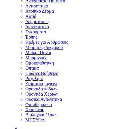
Ανθοϊάματα Dr. Bach
Αντισηπτικά
Ατοπικό Δέρμα
Αυτιά
Δερματίτιδες
Διαγνωστικά
Εγκαύματα
Έρπης
Κρέμες για Αρθρώσεις
Μετρητές σακχάρου
Μυϊκοι Πονοι
Μυρμιγκιές
Ομοιοπαθητικη
Οπτικα
Πρώτες Βοήθειες
Ροχαλητό
Στοματικη υγιεινη
Φροντιδα ποδιων
Φροντιδα Χεριων
Φυσικα Αναλγητικα
Φυτοθεραπεια
Χειμώνας
Βιολογικά έλαια
ΜΗΣΥΦΑ