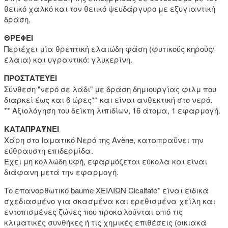
θειικό χαλκό και τον θειικό ψευδάργυρο με εξυγιαντική
δράση.
ΘΡΕΦΕΙ
Περιέχει μία θρεπτική ελαιώδη φάση (φυτικούς κηρούς/
έλαια) και υγραντικό: γλυκερίνη.
ΠΡΟΣΤΑΤΕΥΕΙ
Σύνθεση "νερό σε λάδι" με δράση δημιουργίας φιλμ που
διαρκεί έως και 6 ώρες** και είναι ανθεκτική στο νερό.
** Αξιολόγηση του δείκτη λιπιδίων, 16 άτομα, 1 εφαρμογή.
ΚΑΤΑΠΡΑΫΝΕΙ
Χάρη στο Ιαματικό Νερό της Avène, καταπραΰνει την
εύθραυστη επιδερμίδα.
Έχει μη κολλώδη υφή, εφαρμόζεται εύκολα και είναι
διάφανη μετά την εφαρμογή.
Το επανορθωτικό baume ΧΕΙΛΙΩΝ Cicalfate* είναι ειδικά
σχεδιασμένο για σκασμένα και ερεθισμένα χείλη και
εντοπισμένες ζώνες που προκαλούνται από τις
κλιματικές συνθήκες ή τις χημικές επιθέσεις (οικιακά