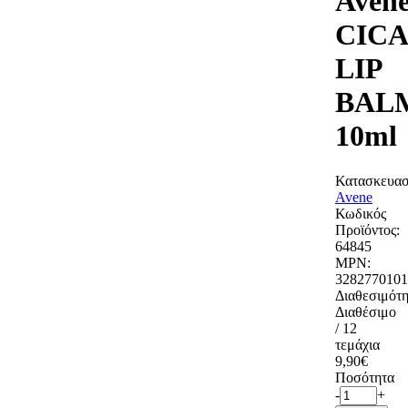
Aven
CIC
LIP
BAL
10ml
Κατασκευασ
Avene
Κωδικός
Προϊόντος:
64845
MPN:
3282770101
Διαθεσιμότη
Διαθέσιμο
/ 12
τεμάχια
9,90€
Ποσότητα
-
+