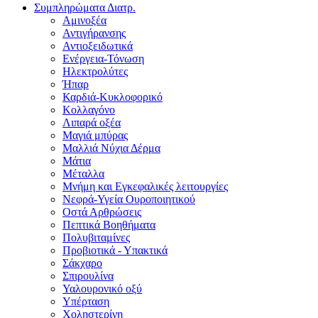
Συμπληρώματα Διατρ.
Αμινοξέα
Αντιγήρανσης
Αντιοξειδωτικά
Ενέργεια-Τόνωση
Ηλεκτρολύτες
Ήπαρ
Καρδιά-Κυκλοφορικό
Κολλαγόνο
Λιπαρά οξέα
Μαγιά μπύρας
Μαλλιά Νύχια Δέρμα
Μάτια
Μέταλλα
Μνήμη και Εγκεφαλικές λειτουργίες
Νεφρά-Υγεία Ουροποιητικού
Οστά Αρθρώσεις
Πεπτικά Βοηθήματα
Πολυβιταμίνες
Προβιοτικά - Υπακτικά
Σάκχαρο
Σπιρουλίνα
Υαλουρονικό οξύ
Υπέρταση
Χοληστερίνη