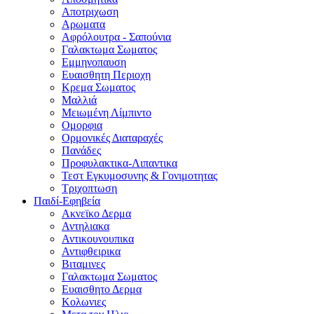
Αποτριχωση
Αρωματα
Αφρόλουτρα - Σαπούνια
Γαλακτωμα Σωματος
Εμμηνοπαυση
Ευαισθητη Περιοχη
Κρεμα Σωματος
Μαλλιά
Μειωμένη Λίμπιντο
Ομορφια
Ορμονικές Διαταραχές
Πανάδες
Προφυλακτικα-Λιπαντικα
Τεστ Εγκυμοσυνης & Γονιμοτητας
Τριχοπτωση
Παιδί-Εφηβεία
Ακνεϊκο Δερμα
Αντηλιακα
Αντικουνουπικα
Αντιφθειρικα
Βιταμινες
Γαλακτωμα Σωματος
Ευαισθητο Δερμα
Κολωνιες