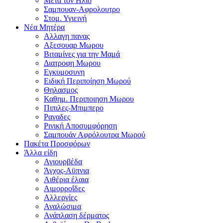
Μετα τον Ηλιο
Σαμπουαν-Αφρολουτρο
Στομ. Υγιεινή
Νέα Μητέρα
Αλλαγη πανας
Αξεσουαρ Μωρου
Βιταμίνες για την Μαμά
Διατροφη Μωρου
Εγκυμοσυνη
Ειδική Περιποίηση Μωρού
Θηλασμος
Καθημ. Περιποιηση Μωρου
Πιπιλες-Μπιμπερο
Ραγαδες
Ρινική Αποσυμφόρηση
Σαμπουάν Αφρόλουτρα Μωρού
Πακέτα Προσφόρων
Άλλα είδη
Αγιουρβέδα
Άγχος-Αϋπνια
Αιθέρια έλαια
Αιμορροΐδες
Αλλεργίες
Αναλώσιμα
Ανάπλαση δέρματος