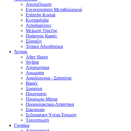
Αποτοξίνωση
Ενεργοποίηση Μεταβολισμού
Επίπεδη Κοιλιά
Κυτταρίτιδα
Λιποδιαλύτες
Μείωση 'Ορεξης
Πράσινος Καφές
Σύσφιξη
Τοπικό Αδυνάτισμα
Άντρας
After Shave
Styling
Αποσμητικα
Αρωματα
Αφρόλουτρα - Σαπούνια
Βαφές
Ξυρισμα
Προστατης
Προσωπο Ματια
Προφυλακτικα-Λιπαντικα
Σαμπουαν
Σεξουαλικη Yγεια-Τονωση
Τριχοπτωση
Γυναίκα
Αποσμητικά