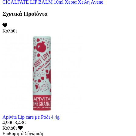
CICALFATE
LIP
BALM
10ml
Χερια
Χειλη
Avene
Σχετικά Προϊόντα
Καλάθι
Apivita Lip care με Ρόδι 4,4g
4,90€
3,43€
Καλάθι
Επιθυμητό
Σύγκριση