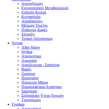
Αποτοξίνωση
Ενεργοποίηση Μεταβολισμού
Επίπεδη Κοιλιά
Κυτταρίτιδα
Λιποδιαλύτες
Μείωση 'Ορεξης
Πράσινος Καφές
Σύσφιξη
Τοπικό Αδυνάτισμα
Άντρας
After Shave
Styling
Αποσμητικα
Αρωματα
Αφρόλουτρα - Σαπούνια
Βαφές
Ξυρισμα
Προστατης
Προσωπο Ματια
Προφυλακτικα-Λιπαντικα
Σαμπουαν
Σεξουαλικη Yγεια-Τονωση
Τριχοπτωση
Γυναίκα
Αποσμητικά