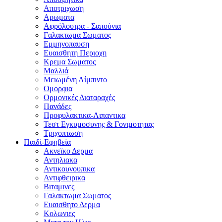
Αποτριχωση
Αρωματα
Αφρόλουτρα - Σαπούνια
Γαλακτωμα Σωματος
Εμμηνοπαυση
Ευαισθητη Περιοχη
Κρεμα Σωματος
Μαλλιά
Μειωμένη Λίμπιντο
Ομορφια
Ορμονικές Διαταραχές
Πανάδες
Προφυλακτικα-Λιπαντικα
Τεστ Εγκυμοσυνης & Γονιμοτητας
Τριχοπτωση
Παιδί-Εφηβεία
Ακνεϊκο Δερμα
Αντηλιακα
Αντικουνουπικα
Αντιφθειρικα
Βιταμινες
Γαλακτωμα Σωματος
Ευαισθητο Δερμα
Κολωνιες