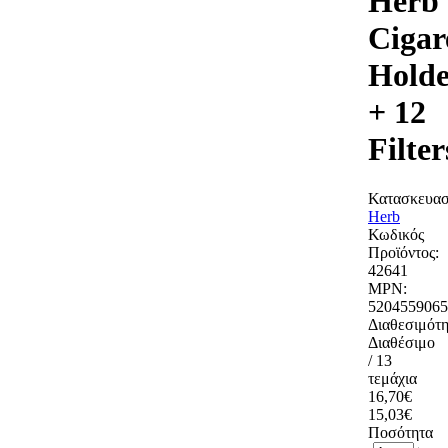
Herb
Cigar
Holde
+ 12
Filter
Κατασκευασ
Herb
Κωδικός
Προϊόντος:
42641
MPN:
5204559065
Διαθεσιμότη
Διαθέσιμο
/ 13
τεμάχια
16,70€
15,03€
Ποσότητα