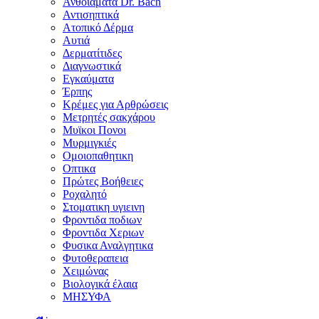
Ανθοϊάματα Dr. Bach
Αντισηπτικά
Ατοπικό Δέρμα
Αυτιά
Δερματίτιδες
Διαγνωστικά
Εγκαύματα
Έρπης
Κρέμες για Αρθρώσεις
Μετρητές σακχάρου
Μυϊκοι Πονοι
Μυρμιγκιές
Ομοιοπαθητικη
Οπτικα
Πρώτες Βοήθειες
Ροχαλητό
Στοματικη υγιεινη
Φροντιδα ποδιων
Φροντιδα Χεριων
Φυσικα Αναλγητικα
Φυτοθεραπεια
Χειμώνας
Βιολογικά έλαια
ΜΗΣΥΦΑ