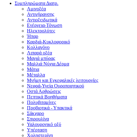
Συμπληρώματα Διατρ.
Αμινοξέα
Αντιγήρανσης
Αντιοξειδωτικά
Ενέργεια-Τόνωση
Ηλεκτρολύτες
Ήπαρ
Καρδιά-Κυκλοφορικό
Κολλαγόνο
Λιπαρά οξέα
Μαγιά μπύρας
Μαλλιά Νύχια Δέρμα
Μάτια
Μέταλλα
Μνήμη και Εγκεφαλικές λειτουργίες
Νεφρά-Υγεία Ουροποιητικού
Οστά Αρθρώσεις
Πεπτικά Βοηθήματα
Πολυβιταμίνες
Προβιοτικά - Υπακτικά
Σάκχαρο
Σπιρουλίνα
Υαλουρονικό οξύ
Υπέρταση
Χοληστερίνη