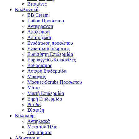
Βιταμίνες
Καλλυντικά
BB Cream
Lotion Προσωπου
Αντιγηρανση
Απολεπιση
Αποτρίχωση
Ενυδάτωση προσώπου
Ενυδατωση σωματος
Ευαίσθητη Επιδερμίδα
Ευρυαγγείες/Κοκκινίλες
Καθαρισμος
Λιπαρή Επιδερμίδα
Μακιγιαζ
Μασκες-Scrubs Προσωπου
Μάτια
Μικτή Επιδερμίδα
Ξηρή Επιδερμίδα
Ρυτιδες
Σύσφιξη
Καλοκαίρι
Αντιηλιακά
Μετά τον Ήλιο
Τσιμπήματα
Αδυνάτισμα