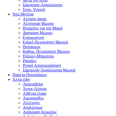
Μετα τον Ηλιο
Σαμπουαν-Αφρολουτρο
Στομ. Υγιεινή
Νέα Μητέρα
Αλλαγη πανας
Αξεσουαρ Μωρου
Βιταμίνες για την Μαμά
Διατροφη Μωρου
Εγκυμοσυνη
Ειδική Περιποίηση Μωρού
Θηλασμος
Καθημ. Περιποιηση Μωρου
Πιπιλες-Μπιμπερο
Ραγαδες
Ρινική Αποσυμφόρηση
Σαμπουάν Αφρόλουτρα Μωρού
Πακέτα Προσφόρων
Άλλα είδη
Αγιουρβέδα
Άγχος-Αϋπνια
Αιθέρια έλαια
Αιμορροΐδες
Αλλεργίες
Αναλώσιμα
Ανάπλαση δέρματος