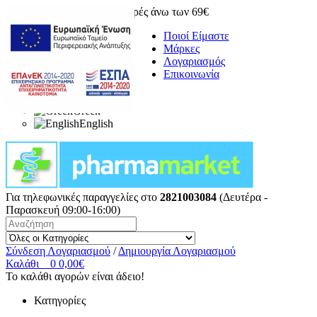
Δωρεάν μεταφορικά για αγορές άνω των 69€
Ποιοί Είμαστε
Μάρκες
Λογαριασμός
Επικοινωνία
Greek
English
Για τηλεφωνικές παραγγελίες στο
2821003084
(Δευτέρα -
Παρασκευή 09:00-16:00)
Σύνδεση Λογαριασμού
/
Δημιουργία Λογαριασμού
Καλάθι
0
0,00€
Το καλάθι αγορών είναι άδειο!
Κατηγορίες