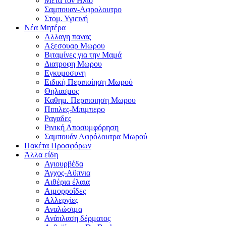
Μετα τον Ηλιο
Σαμπουαν-Αφρολουτρο
Στομ. Υγιεινή
Νέα Μητέρα
Αλλαγη πανας
Αξεσουαρ Μωρου
Βιταμίνες για την Μαμά
Διατροφη Μωρου
Εγκυμοσυνη
Ειδική Περιποίηση Μωρού
Θηλασμος
Καθημ. Περιποιηση Μωρου
Πιπιλες-Μπιμπερο
Ραγαδες
Ρινική Αποσυμφόρηση
Σαμπουάν Αφρόλουτρα Μωρού
Πακέτα Προσφόρων
Άλλα είδη
Αγιουρβέδα
Άγχος-Αϋπνια
Αιθέρια έλαια
Αιμορροΐδες
Αλλεργίες
Αναλώσιμα
Ανάπλαση δέρματος