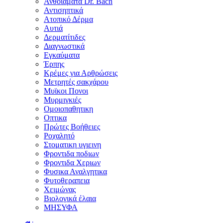
Ανθοϊάματα Dr. Bach
Αντισηπτικά
Ατοπικό Δέρμα
Αυτιά
Δερματίτιδες
Διαγνωστικά
Εγκαύματα
Έρπης
Κρέμες για Αρθρώσεις
Μετρητές σακχάρου
Μυϊκοι Πονοι
Μυρμιγκιές
Ομοιοπαθητικη
Οπτικα
Πρώτες Βοήθειες
Ροχαλητό
Στοματικη υγιεινη
Φροντιδα ποδιων
Φροντιδα Χεριων
Φυσικα Αναλγητικα
Φυτοθεραπεια
Χειμώνας
Βιολογικά έλαια
ΜΗΣΥΦΑ