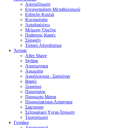
Αποτοξίνωση
Ενεργοποίηση Μεταβολισμού
Επίπεδη Κοιλιά
Κυτταρίτιδα
Λιποδιαλύτες
Μείωση 'Ορεξης
Πράσινος Καφές
Σύσφιξη
Τοπικό Αδυνάτισμα
Άντρας
After Shave
Styling
Αποσμητικα
Αρωματα
Αφρόλουτρα - Σαπούνια
Βαφές
Ξυρισμα
Προστατης
Προσωπο Ματια
Προφυλακτικα-Λιπαντικα
Σαμπουαν
Σεξουαλικη Yγεια-Τονωση
Τριχοπτωση
Γυναίκα
Αποσμητικά