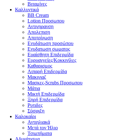
Βιταμίνες
Καλλυντικά
BB Cream
Lotion Προσωπου
Αντιγηρανση
Απολεπιση
Αποτρίχωση
Ενυδάτωση προσώπου
Ενυδατωση σωματος
Ευαίσθητη Επιδερμίδα
Ευρυαγγείες/Κοκκινίλες
Καθαρισμος
Λιπαρή Επιδερμίδα
Μακιγιαζ
Μασκες-Scrubs Προσωπου
Μάτια
Μικτή Επιδερμίδα
Ξηρή Επιδερμίδα
Ρυτιδες
Σύσφιξη
Καλοκαίρι
Αντιηλιακά
Μετά τον Ήλιο
Τσιμπήματα
Αδυνάτισμα