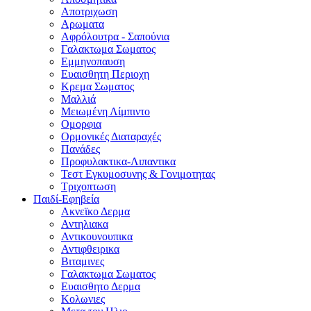
Αποτριχωση
Αρωματα
Αφρόλουτρα - Σαπούνια
Γαλακτωμα Σωματος
Εμμηνοπαυση
Ευαισθητη Περιοχη
Κρεμα Σωματος
Μαλλιά
Μειωμένη Λίμπιντο
Ομορφια
Ορμονικές Διαταραχές
Πανάδες
Προφυλακτικα-Λιπαντικα
Τεστ Εγκυμοσυνης & Γονιμοτητας
Τριχοπτωση
Παιδί-Εφηβεία
Ακνεϊκο Δερμα
Αντηλιακα
Αντικουνουπικα
Αντιφθειρικα
Βιταμινες
Γαλακτωμα Σωματος
Ευαισθητο Δερμα
Κολωνιες