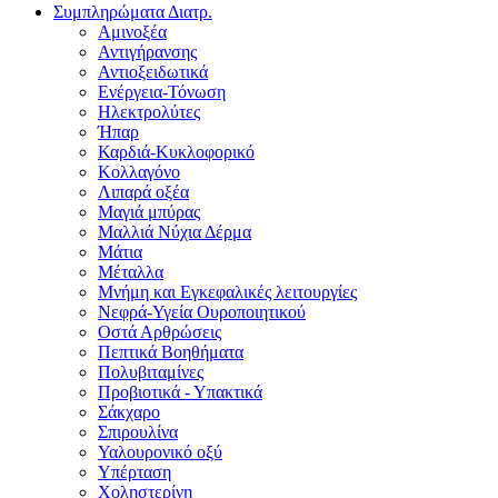
Συμπληρώματα Διατρ.
Αμινοξέα
Αντιγήρανσης
Αντιοξειδωτικά
Ενέργεια-Τόνωση
Ηλεκτρολύτες
Ήπαρ
Καρδιά-Κυκλοφορικό
Κολλαγόνο
Λιπαρά οξέα
Μαγιά μπύρας
Μαλλιά Νύχια Δέρμα
Μάτια
Μέταλλα
Μνήμη και Εγκεφαλικές λειτουργίες
Νεφρά-Υγεία Ουροποιητικού
Οστά Αρθρώσεις
Πεπτικά Βοηθήματα
Πολυβιταμίνες
Προβιοτικά - Υπακτικά
Σάκχαρο
Σπιρουλίνα
Υαλουρονικό οξύ
Υπέρταση
Χοληστερίνη