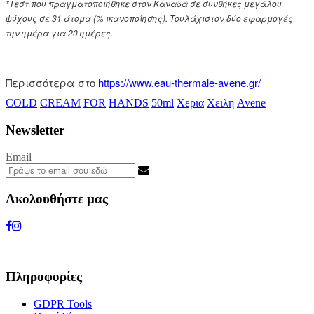
*Τεστ που πραγματοποιήθηκε στον Καναδά σε συνθήκες μεγάλου
ψύχους σε 31 άτομα (% ικανοποίησης). Τουλάχιστον δύο εφαρμογές
την ημέρα για 20 ημέρες.
Περισσότερα στο
https://www.eau-thermale-avene.gr/
COLD
CREAM
FOR
HANDS
50ml
Χερια
Χειλη
Avene
Newsletter
Email
Ακολουθήστε μας
Πληροφορίες
GDPR Tools