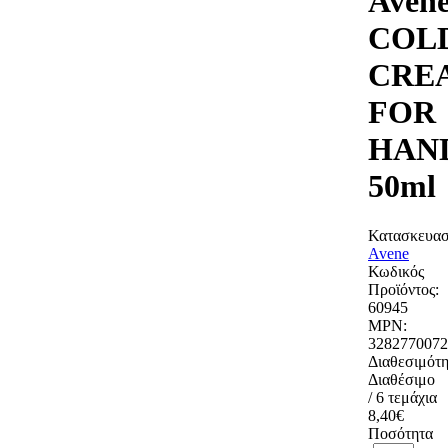
Aven
COL
CRE
FOR
HAN
50ml
Κατασκευασ
Avene
Κωδικός
Προϊόντος:
60945
MPN:
3282770072
Διαθεσιμότη
Διαθέσιμο
/ 6 τεμάχια
8,40€
Ποσότητα