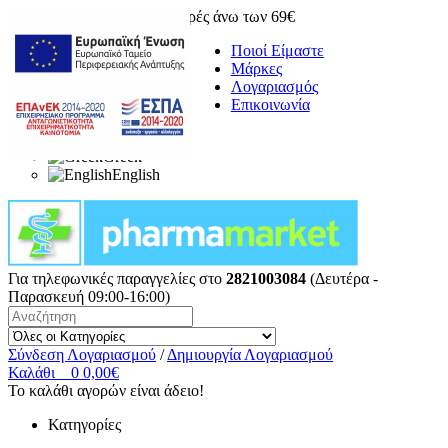
Δωρεάν μεταφορικά για αγορές άνω των 69€
Ποιοί Είμαστε
Μάρκες
Λογαριασμός
Επικοινωνία
Greek
English
Για τηλεφωνικές παραγγελίες στο
2821003084
(Δευτέρα -
Παρασκευή 09:00-16:00)
Σύνδεση Λογαριασμού
/
Δημιουργία Λογαριασμού
Καλάθι
0
0,00€
Το καλάθι αγορών είναι άδειο!
Κατηγορίες