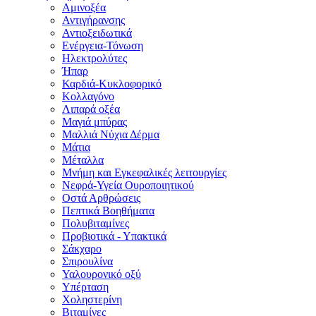
Αμινοξέα
Αντιγήρανσης
Αντιοξειδωτικά
Ενέργεια-Τόνωση
Ηλεκτρολύτες
Ήπαρ
Καρδιά-Κυκλοφορικό
Κολλαγόνο
Λιπαρά οξέα
Μαγιά μπύρας
Μαλλιά Νύχια Δέρμα
Μάτια
Μέταλλα
Μνήμη και Εγκεφαλικές λειτουργίες
Νεφρά-Υγεία Ουροποιητικού
Οστά Αρθρώσεις
Πεπτικά Βοηθήματα
Πολυβιταμίνες
Προβιοτικά - Υπακτικά
Σάκχαρο
Σπιρουλίνα
Υαλουρονικό οξύ
Υπέρταση
Χοληστερίνη
Βιταμίνες