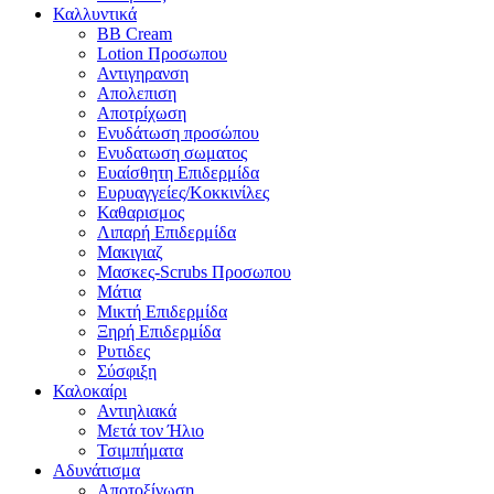
Καλλυντικά
BB Cream
Lotion Προσωπου
Αντιγηρανση
Απολεπιση
Αποτρίχωση
Ενυδάτωση προσώπου
Ενυδατωση σωματος
Ευαίσθητη Επιδερμίδα
Ευρυαγγείες/Κοκκινίλες
Καθαρισμος
Λιπαρή Επιδερμίδα
Μακιγιαζ
Μασκες-Scrubs Προσωπου
Μάτια
Μικτή Επιδερμίδα
Ξηρή Επιδερμίδα
Ρυτιδες
Σύσφιξη
Καλοκαίρι
Αντιηλιακά
Μετά τον Ήλιο
Τσιμπήματα
Αδυνάτισμα
Αποτοξίνωση