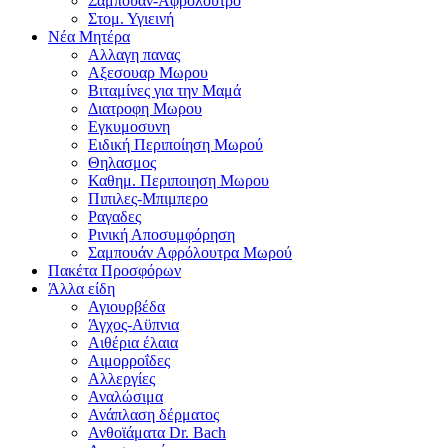
Σαμπουαν-Αφρολουτρο
Στομ. Υγιεινή
Νέα Μητέρα
Αλλαγη πανας
Αξεσουαρ Μωρου
Βιταμίνες για την Μαμά
Διατροφη Μωρου
Εγκυμοσυνη
Ειδική Περιποίηση Μωρού
Θηλασμος
Καθημ. Περιποιηση Μωρου
Πιπιλες-Μπιμπερο
Ραγαδες
Ρινική Αποσυμφόρηση
Σαμπουάν Αφρόλουτρα Μωρού
Πακέτα Προσφόρων
Άλλα είδη
Αγιουρβέδα
Άγχος-Αϋπνια
Αιθέρια έλαια
Αιμορροΐδες
Αλλεργίες
Αναλώσιμα
Ανάπλαση δέρματος
Ανθοϊάματα Dr. Bach