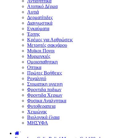
Αντισηπτικά
Ατοπικό Δέρμα
Αυτιά
Δερματίτιδες
Διαγνωστικά
Εγκαύματα
Έρπης
Κρέμες για Αρθρώσεις
Μετρητές σακχάρου
Μυϊκοι Πονοι
Μυρμιγκιές
Ομοιοπαθητικη
Οπτικα
Πρώτες Βοήθειες
Ροχαλητό
Στοματικη υγιεινη
Φροντιδα ποδιων
Φροντιδα Χεριων
Φυσικα Αναλγητικα
Φυτοθεραπεια
Χειμώνας
Βιολογικά έλαια
ΜΗΣΥΦΑ
˙