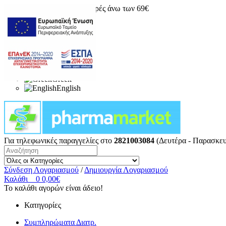
Δωρεάν μεταφορικά για αγορές άνω των 69€
Greek
English
Για τηλεφωνικές παραγγελίες στο
2821003084
(Δευτέρα - Παρασκευ
Σύνδεση Λογαριασμού
/
Δημιουργία Λογαριασμού
Καλάθι
0
0,00€
Το καλάθι αγορών είναι άδειο!
Κατηγορίες
Συμπληρώματα Διατρ.