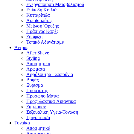
Ενεργοποίηση Μεταβολισμού
Επίπεδη Κοιλιά
Κυτταρίτιδα
Λιποδιαλύτες
Μείωση 'Ορεξης
Πράσινος Καφές
Σύσφιξη
Τοπικό Αδυνάτισμα
Άντρας
After Shave
Styling
Αποσμητικα
Αρωματα
Αφρόλουτρα - Σαπούνια
Βαφές
Ξυρισμα
Προστατης
Προσωπο Ματια
Προφυλακτικα-Λιπαντικα
Σαμπουαν
Σεξουαλικη Yγεια-Τονωση
Τριχοπτωση
Γυναίκα
Αποσμητικά
Αποτριχωση