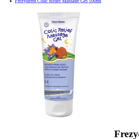
Frezyderm Colic Relief Massage Gel 100ml
Frezy