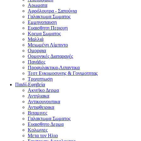
Αρωματα
Αφρόλουτρα - Σαπούνια
Γαλακτωμα Σωματος
Εμμηνοπαυση
Ευαισθητη Περιοχη
Κρεμα Σωματος
Μαλλιά
Μειωμένη Λίμπιντο
Ομορφια
Ορμονικές Διαταραχές
Πανάδες
Προφυλακτικα-Λιπαντικα
Τεστ Εγκυμοσυνης & Γονιμοτητας
Τριχοπτωση
Παιδί-Εφηβεία
Ακνεϊκο Δερμα
Αντηλιακα
Αντικουνουπικα
Αντιφθειρικα
Βιταμινες
Γαλακτωμα Σωματος
Ευαισθητο Δερμα
Κολωνιες
Μετα τον Ηλιο