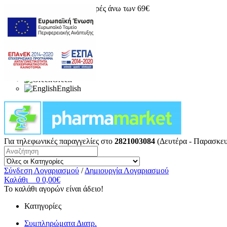
Δωρεάν μεταφορικά για αγορές άνω των 69€
Greek
English
Για τηλεφωνικές παραγγελίες στο
2821003084
(Δευτέρα - Παρασκευ
Σύνδεση Λογαριασμού
/
Δημιουργία Λογαριασμού
Καλάθι
0
0,00€
Το καλάθι αγορών είναι άδειο!
Κατηγορίες
Συμπληρώματα Διατρ.