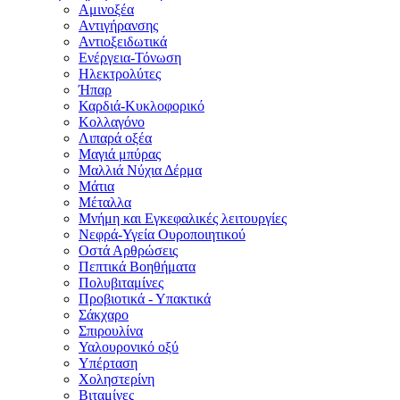
Αμινοξέα
Αντιγήρανσης
Αντιοξειδωτικά
Ενέργεια-Τόνωση
Ηλεκτρολύτες
Ήπαρ
Καρδιά-Κυκλοφορικό
Κολλαγόνο
Λιπαρά οξέα
Μαγιά μπύρας
Μαλλιά Νύχια Δέρμα
Μάτια
Μέταλλα
Μνήμη και Εγκεφαλικές λειτουργίες
Νεφρά-Υγεία Ουροποιητικού
Οστά Αρθρώσεις
Πεπτικά Βοηθήματα
Πολυβιταμίνες
Προβιοτικά - Υπακτικά
Σάκχαρο
Σπιρουλίνα
Υαλουρονικό οξύ
Υπέρταση
Χοληστερίνη
Βιταμίνες