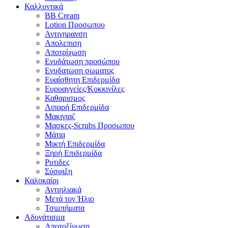
Καλλυντικά
BB Cream
Lotion Προσωπου
Αντιγηρανση
Απολεπιση
Αποτρίχωση
Ενυδάτωση προσώπου
Ενυδατωση σωματος
Ευαίσθητη Επιδερμίδα
Ευρυαγγείες/Κοκκινίλες
Καθαρισμος
Λιπαρή Επιδερμίδα
Μακιγιαζ
Μασκες-Scrubs Προσωπου
Μάτια
Μικτή Επιδερμίδα
Ξηρή Επιδερμίδα
Ρυτιδες
Σύσφιξη
Καλοκαίρι
Αντιηλιακά
Μετά τον Ήλιο
Τσιμπήματα
Αδυνάτισμα
Αποτοξίνωση