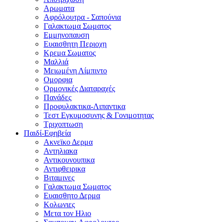
Αρωματα
Αφρόλουτρα - Σαπούνια
Γαλακτωμα Σωματος
Εμμηνοπαυση
Ευαισθητη Περιοχη
Κρεμα Σωματος
Μαλλιά
Μειωμένη Λίμπιντο
Ομορφια
Ορμονικές Διαταραχές
Πανάδες
Προφυλακτικα-Λιπαντικα
Τεστ Εγκυμοσυνης & Γονιμοτητας
Τριχοπτωση
Παιδί-Εφηβεία
Ακνεϊκο Δερμα
Αντηλιακα
Αντικουνουπικα
Αντιφθειρικα
Βιταμινες
Γαλακτωμα Σωματος
Ευαισθητο Δερμα
Κολωνιες
Μετα τον Ηλιο