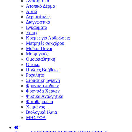
Αντισηπτικά
Ατοπικό Δέρμα
Αυτιά
Δερματίτιδες
Διαγνωστικά
Εγκαύματα
Έρπης
Κρέμες για Αρθρώσεις
Μετρητές σακχάρου
Μυϊκοι Πονοι
Μυρμιγκιές
Ομοιοπαθητικη
Οπτικα
Πρώτες Βοήθειες
Ροχαλητό
Στοματικη υγιεινη
Φροντιδα ποδιων
Φροντιδα Χεριων
Φυσικα Αναλγητικα
Φυτοθεραπεια
Χειμώνας
Βιολογικά έλαια
ΜΗΣΥΦΑ
˙