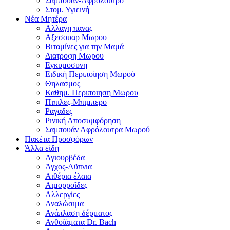
Σαμπουαν-Αφρολουτρο
Στομ. Υγιεινή
Νέα Μητέρα
Αλλαγη πανας
Αξεσουαρ Μωρου
Βιταμίνες για την Μαμά
Διατροφη Μωρου
Εγκυμοσυνη
Ειδική Περιποίηση Μωρού
Θηλασμος
Καθημ. Περιποιηση Μωρου
Πιπιλες-Μπιμπερο
Ραγαδες
Ρινική Αποσυμφόρηση
Σαμπουάν Αφρόλουτρα Μωρού
Πακέτα Προσφόρων
Άλλα είδη
Αγιουρβέδα
Άγχος-Αϋπνια
Αιθέρια έλαια
Αιμορροΐδες
Αλλεργίες
Αναλώσιμα
Ανάπλαση δέρματος
Ανθοϊάματα Dr. Bach