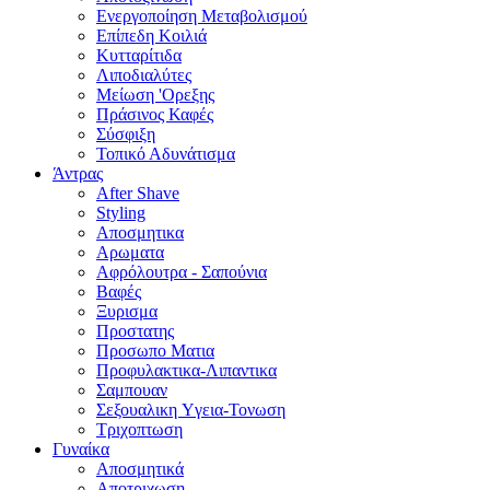
Ενεργοποίηση Μεταβολισμού
Επίπεδη Κοιλιά
Κυτταρίτιδα
Λιποδιαλύτες
Μείωση 'Ορεξης
Πράσινος Καφές
Σύσφιξη
Τοπικό Αδυνάτισμα
Άντρας
After Shave
Styling
Αποσμητικα
Αρωματα
Αφρόλουτρα - Σαπούνια
Βαφές
Ξυρισμα
Προστατης
Προσωπο Ματια
Προφυλακτικα-Λιπαντικα
Σαμπουαν
Σεξουαλικη Yγεια-Τονωση
Τριχοπτωση
Γυναίκα
Αποσμητικά
Αποτριχωση