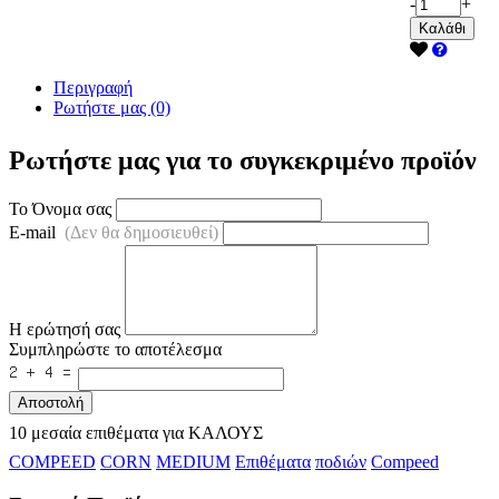
-
+
Καλάθι
Περιγραφή
Ρωτήστε μας (0)
Ρωτήστε μας για το συγκεκριμένο προϊόν
Το Όνομα σας
E-mail
(Δεν θα δημοσιευθεί)
Η ερώτησή σας
Συμπληρώστε το αποτέλεσμα
Αποστολή
10 μεσαία επιθέματα για ΚΑΛΟΥΣ
COMPEED
CORN
MEDIUM
Επιθέματα
ποδιών
Compeed