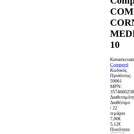
Comp
COM
COR
MED
10
Κατασκευασ
Compeed
Κωδικός
Προϊόντος:
59061
MPN:
3574660258
Διαθεσιμότη
Διαθέσιμο
/ 22
τεμάχια
7,00€
5,12€
Ποσότητα