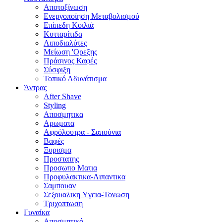
Αποτοξίνωση
Ενεργοποίηση Μεταβολισμού
Επίπεδη Κοιλιά
Κυτταρίτιδα
Λιποδιαλύτες
Μείωση 'Ορεξης
Πράσινος Καφές
Σύσφιξη
Τοπικό Αδυνάτισμα
Άντρας
After Shave
Styling
Αποσμητικα
Αρωματα
Αφρόλουτρα - Σαπούνια
Βαφές
Ξυρισμα
Προστατης
Προσωπο Ματια
Προφυλακτικα-Λιπαντικα
Σαμπουαν
Σεξουαλικη Yγεια-Τονωση
Τριχοπτωση
Γυναίκα
Αποσμητικά