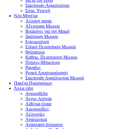
Μετα τον Ηλιο
Σαμπουαν-Αφρολουτρο
Στομ. Υγιεινή
Νέα Μητέρα
Αλλαγη πανας
Αξεσουαρ Μωρου
Βιταμίνες για την Μαμά
Διατροφη Μωρου
Εγκυμοσυνη
Ειδική Περιποίηση Μωρού
Θηλασμος
Καθημ. Περιποιηση Μωρου
Πιπιλες-Μπιμπερο
Ραγαδες
Ρινική Αποσυμφόρηση
Σαμπουάν Αφρόλουτρα Μωρού
Πακέτα Προσφόρων
Άλλα είδη
Αγιουρβέδα
Άγχος-Αϋπνια
Αιθέρια έλαια
Αιμορροΐδες
Αλλεργίες
Αναλώσιμα
Ανάπλαση δέρματος