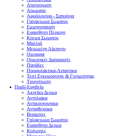
Αποτριχωση
Αρωματα
Αφρόλουτρα - Σαπούνια
Γαλακτωμα Σωματος
Εμμηνοπαυση
Ευαισθητη Περιοχη
Κρεμα Σωματος
Μαλλιά
Μειωμένη Λίμπιντο
Ομορφια
Ορμονικές Διαταραχές
Πανάδες
Προφυλακτικα-Λιπαντικα
Τεστ Εγκυμοσυνης & Γονιμοτητας
Τριχοπτωση
Παιδί-Εφηβεία
Ακνεϊκο Δερμα
Αντηλιακα
Αντικουνουπικα
Αντιφθειρικα
Βιταμινες
Γαλακτωμα Σωματος
Ευαισθητο Δερμα
Κολωνιες