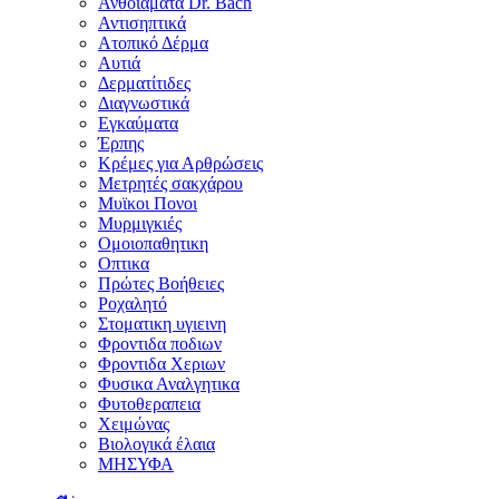
Ανθοϊάματα Dr. Bach
Αντισηπτικά
Ατοπικό Δέρμα
Αυτιά
Δερματίτιδες
Διαγνωστικά
Εγκαύματα
Έρπης
Κρέμες για Αρθρώσεις
Μετρητές σακχάρου
Μυϊκοι Πονοι
Μυρμιγκιές
Ομοιοπαθητικη
Οπτικα
Πρώτες Βοήθειες
Ροχαλητό
Στοματικη υγιεινη
Φροντιδα ποδιων
Φροντιδα Χεριων
Φυσικα Αναλγητικα
Φυτοθεραπεια
Χειμώνας
Βιολογικά έλαια
ΜΗΣΥΦΑ