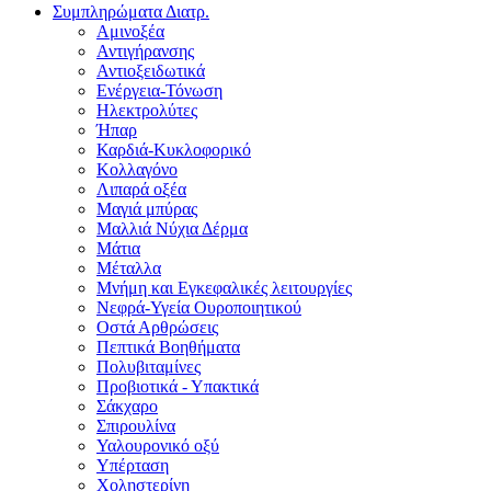
Συμπληρώματα Διατρ.
Αμινοξέα
Αντιγήρανσης
Αντιοξειδωτικά
Ενέργεια-Τόνωση
Ηλεκτρολύτες
Ήπαρ
Καρδιά-Κυκλοφορικό
Κολλαγόνο
Λιπαρά οξέα
Μαγιά μπύρας
Μαλλιά Νύχια Δέρμα
Μάτια
Μέταλλα
Μνήμη και Εγκεφαλικές λειτουργίες
Νεφρά-Υγεία Ουροποιητικού
Οστά Αρθρώσεις
Πεπτικά Βοηθήματα
Πολυβιταμίνες
Προβιοτικά - Υπακτικά
Σάκχαρο
Σπιρουλίνα
Υαλουρονικό οξύ
Υπέρταση
Χοληστερίνη