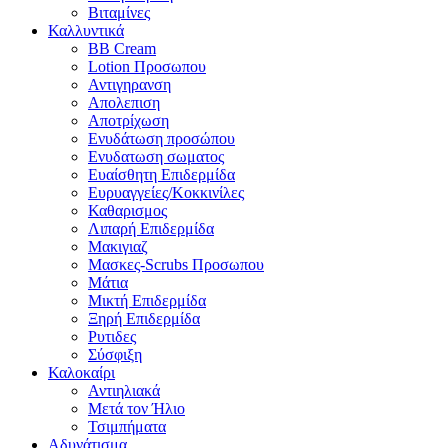
Βιταμίνες
Καλλυντικά
BB Cream
Lotion Προσωπου
Αντιγηρανση
Απολεπιση
Αποτρίχωση
Ενυδάτωση προσώπου
Ενυδατωση σωματος
Ευαίσθητη Επιδερμίδα
Ευρυαγγείες/Κοκκινίλες
Καθαρισμος
Λιπαρή Επιδερμίδα
Μακιγιαζ
Μασκες-Scrubs Προσωπου
Μάτια
Μικτή Επιδερμίδα
Ξηρή Επιδερμίδα
Ρυτιδες
Σύσφιξη
Καλοκαίρι
Αντιηλιακά
Μετά τον Ήλιο
Τσιμπήματα
Αδυνάτισμα