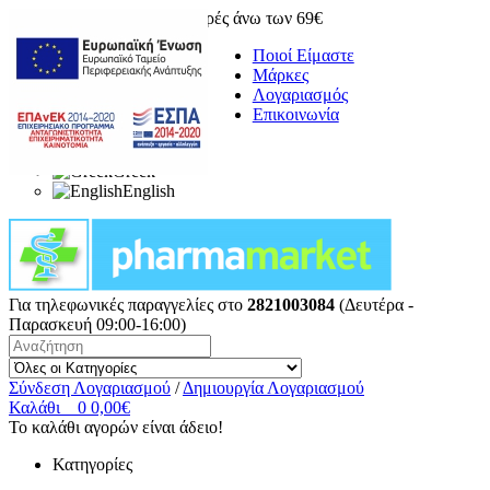
Δωρεάν μεταφορικά για αγορές άνω των 69€
Ποιοί Είμαστε
Μάρκες
Λογαριασμός
Επικοινωνία
Greek
English
Για τηλεφωνικές παραγγελίες στο
2821003084
(Δευτέρα -
Παρασκευή 09:00-16:00)
Σύνδεση Λογαριασμού
/
Δημιουργία Λογαριασμού
Καλάθι
0
0,00€
Το καλάθι αγορών είναι άδειο!
Κατηγορίες