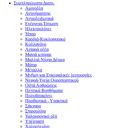
Συμπληρώματα Διατρ.
Αμινοξέα
Αντιγήρανσης
Αντιοξειδωτικά
Ενέργεια-Τόνωση
Ηλεκτρολύτες
Ήπαρ
Καρδιά-Κυκλοφορικό
Κολλαγόνο
Λιπαρά οξέα
Μαγιά μπύρας
Μαλλιά Νύχια Δέρμα
Μάτια
Μέταλλα
Μνήμη και Εγκεφαλικές λειτουργίες
Νεφρά-Υγεία Ουροποιητικού
Οστά Αρθρώσεις
Πεπτικά Βοηθήματα
Πολυβιταμίνες
Προβιοτικά - Υπακτικά
Σάκχαρο
Σπιρουλίνα
Υαλουρονικό οξύ
Υπέρταση
Χοληστερίνη