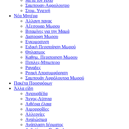
Μετα τον Ηλιο
Σαμπουαν-Αφρολουτρο
Στομ. Υγιεινή
Νέα Μητέρα
Αλλαγη πανας
Αξεσουαρ Μωρου
Βιταμίνες για την Μαμά
Διατροφη Μωρου
Εγκυμοσυνη
Ειδική Περιποίηση Μωρού
Θηλασμος
Καθημ. Περιποιηση Μωρου
Πιπιλες-Μπιμπερο
Ραγαδες
Ρινική Αποσυμφόρηση
Σαμπουάν Αφρόλουτρα Μωρού
Πακέτα Προσφόρων
Άλλα είδη
Αγιουρβέδα
Άγχος-Αϋπνια
Αιθέρια έλαια
Αιμορροΐδες
Αλλεργίες
Αναλώσιμα
Ανάπλαση δέρματος