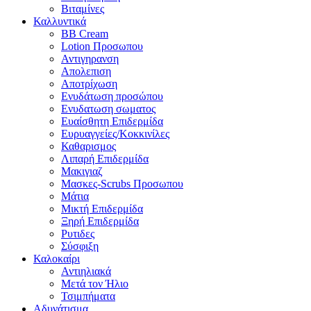
Βιταμίνες
Καλλυντικά
BB Cream
Lotion Προσωπου
Αντιγηρανση
Απολεπιση
Αποτρίχωση
Ενυδάτωση προσώπου
Ενυδατωση σωματος
Ευαίσθητη Επιδερμίδα
Ευρυαγγείες/Κοκκινίλες
Καθαρισμος
Λιπαρή Επιδερμίδα
Μακιγιαζ
Μασκες-Scrubs Προσωπου
Μάτια
Μικτή Επιδερμίδα
Ξηρή Επιδερμίδα
Ρυτιδες
Σύσφιξη
Καλοκαίρι
Αντιηλιακά
Μετά τον Ήλιο
Τσιμπήματα
Αδυνάτισμα