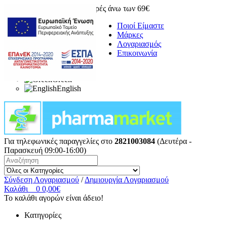
Δωρεάν μεταφορικά για αγορές άνω των 69€
Ποιοί Είμαστε
Μάρκες
Λογαριασμός
Επικοινωνία
Greek
English
Για τηλεφωνικές παραγγελίες στο
2821003084
(Δευτέρα -
Παρασκευή 09:00-16:00)
Σύνδεση Λογαριασμού
/
Δημιουργία Λογαριασμού
Καλάθι
0
0,00€
Το καλάθι αγορών είναι άδειο!
Κατηγορίες