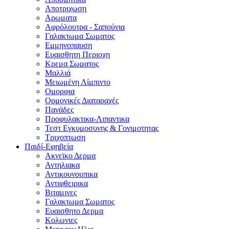
Αποτριχωση
Αρωματα
Αφρόλουτρα - Σαπούνια
Γαλακτωμα Σωματος
Εμμηνοπαυση
Ευαισθητη Περιοχη
Κρεμα Σωματος
Μαλλιά
Μειωμένη Λίμπιντο
Ομορφια
Ορμονικές Διαταραχές
Πανάδες
Προφυλακτικα-Λιπαντικα
Τεστ Εγκυμοσυνης & Γονιμοτητας
Τριχοπτωση
Παιδί-Εφηβεία
Ακνεϊκο Δερμα
Αντηλιακα
Αντικουνουπικα
Αντιφθειρικα
Βιταμινες
Γαλακτωμα Σωματος
Ευαισθητο Δερμα
Κολωνιες