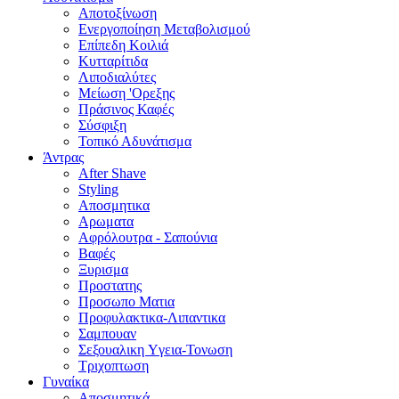
Αποτοξίνωση
Ενεργοποίηση Μεταβολισμού
Επίπεδη Κοιλιά
Κυτταρίτιδα
Λιποδιαλύτες
Μείωση 'Ορεξης
Πράσινος Καφές
Σύσφιξη
Τοπικό Αδυνάτισμα
Άντρας
After Shave
Styling
Αποσμητικα
Αρωματα
Αφρόλουτρα - Σαπούνια
Βαφές
Ξυρισμα
Προστατης
Προσωπο Ματια
Προφυλακτικα-Λιπαντικα
Σαμπουαν
Σεξουαλικη Yγεια-Τονωση
Τριχοπτωση
Γυναίκα
Αποσμητικά