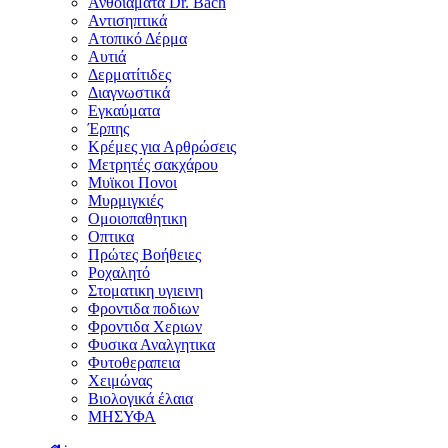
Ανθοϊάματα Dr. Bach
Αντισηπτικά
Ατοπικό Δέρμα
Αυτιά
Δερματίτιδες
Διαγνωστικά
Εγκαύματα
Έρπης
Κρέμες για Αρθρώσεις
Μετρητές σακχάρου
Μυϊκοι Πονοι
Μυρμιγκιές
Ομοιοπαθητικη
Οπτικα
Πρώτες Βοήθειες
Ροχαλητό
Στοματικη υγιεινη
Φροντιδα ποδιων
Φροντιδα Χεριων
Φυσικα Αναλγητικα
Φυτοθεραπεια
Χειμώνας
Βιολογικά έλαια
ΜΗΣΥΦΑ