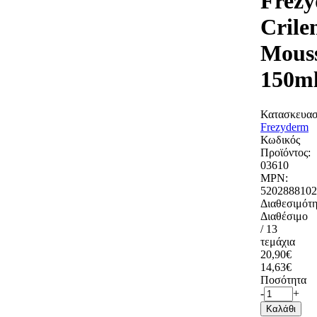
Frez
Crile
Mous
150m
Κατασκευασ
Frezyderm
Κωδικός
Προϊόντος:
03610
MPN:
5202888102
Διαθεσιμότη
Διαθέσιμο
/ 13
τεμάχια
20,90€
14,63€
Ποσότητα
-
+
Καλάθι