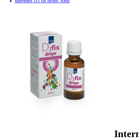
Intermed D3 fix drops 30ml
Inter