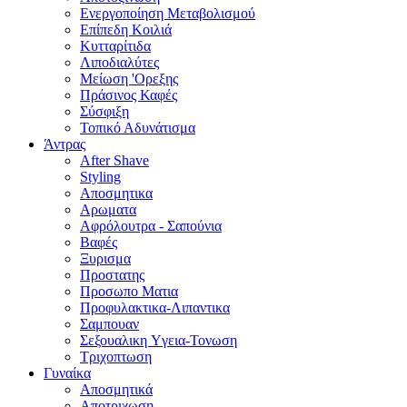
Ενεργοποίηση Μεταβολισμού
Επίπεδη Κοιλιά
Κυτταρίτιδα
Λιποδιαλύτες
Μείωση 'Ορεξης
Πράσινος Καφές
Σύσφιξη
Τοπικό Αδυνάτισμα
Άντρας
After Shave
Styling
Αποσμητικα
Αρωματα
Αφρόλουτρα - Σαπούνια
Βαφές
Ξυρισμα
Προστατης
Προσωπο Ματια
Προφυλακτικα-Λιπαντικα
Σαμπουαν
Σεξουαλικη Yγεια-Τονωση
Τριχοπτωση
Γυναίκα
Αποσμητικά
Αποτριχωση