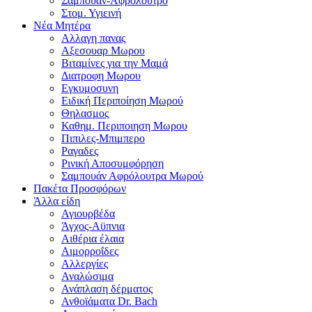
Σαμπουαν-Αφρολουτρο
Στομ. Υγιεινή
Νέα Μητέρα
Αλλαγη πανας
Αξεσουαρ Μωρου
Βιταμίνες για την Μαμά
Διατροφη Μωρου
Εγκυμοσυνη
Ειδική Περιποίηση Μωρού
Θηλασμος
Καθημ. Περιποιηση Μωρου
Πιπιλες-Μπιμπερο
Ραγαδες
Ρινική Αποσυμφόρηση
Σαμπουάν Αφρόλουτρα Μωρού
Πακέτα Προσφόρων
Άλλα είδη
Αγιουρβέδα
Άγχος-Αϋπνια
Αιθέρια έλαια
Αιμορροΐδες
Αλλεργίες
Αναλώσιμα
Ανάπλαση δέρματος
Ανθοϊάματα Dr. Bach