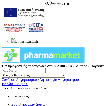
Δωρεάν μεταφορικά για αγορές άνω των 69€
Greek
English
Για τηλεφωνικές παραγγελίες στο
2821003084
(Δευτέρα - Παρασκευ
Σύνδεση Λογαριασμού
/
Δημιουργία Λογαριασμού
Καλάθι
0
0,00€
Το καλάθι αγορών είναι άδειο!
Κατηγορίες
Συμπληρώματα Διατρ.