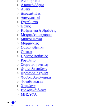
Αντισηπτικά
Ατοπικό Δέρμα
Αυτιά
Δερματίτιδες
Διαγνωστικά
Εγκαύματα
Έρπης
Κρέμες για Αρθρώσεις
Μετρητές σακχάρου
Μυϊκοι Πονοι
Μυρμιγκιές
Ομοιοπαθητικη
Οπτικα
Πρώτες Βοήθειες
Ροχαλητό
Στοματικη υγιεινη
Φροντιδα ποδιων
Φροντιδα Χεριων
Φυσικα Αναλγητικα
Φυτοθεραπεια
Χειμώνας
Βιολογικά έλαια
ΜΗΣΥΦΑ
˙