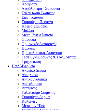
Αρωματα
Αφρόλουτρα - Σαπούνια
Γαλακτωμα Σωματος
Εμμηνοπαυση
Ευαισθητη Περιοχη
Κρεμα Σωματος
Μαλλιά
Μειωμένη Λίμπιντο
Ομορφια
Ορμονικές Διαταραχές
Πανάδες
Προφυλακτικα-Λιπαντικα
Τεστ Εγκυμοσυνης & Γονιμοτητας
Τριχοπτωση
Παιδί-Εφηβεία
Ακνεϊκο Δερμα
Αντηλιακα
Αντικουνουπικα
Αντιφθειρικα
Βιταμινες
Γαλακτωμα Σωματος
Ευαισθητο Δερμα
Κολωνιες
Μετα τον Ηλιο