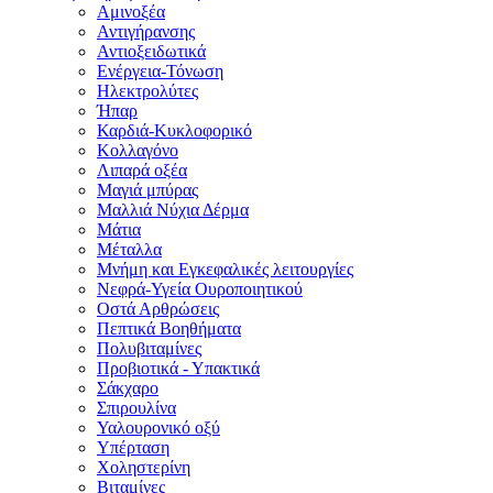
Αμινοξέα
Αντιγήρανσης
Αντιοξειδωτικά
Ενέργεια-Τόνωση
Ηλεκτρολύτες
Ήπαρ
Καρδιά-Κυκλοφορικό
Κολλαγόνο
Λιπαρά οξέα
Μαγιά μπύρας
Μαλλιά Νύχια Δέρμα
Μάτια
Μέταλλα
Μνήμη και Εγκεφαλικές λειτουργίες
Νεφρά-Υγεία Ουροποιητικού
Οστά Αρθρώσεις
Πεπτικά Βοηθήματα
Πολυβιταμίνες
Προβιοτικά - Υπακτικά
Σάκχαρο
Σπιρουλίνα
Υαλουρονικό οξύ
Υπέρταση
Χοληστερίνη
Βιταμίνες