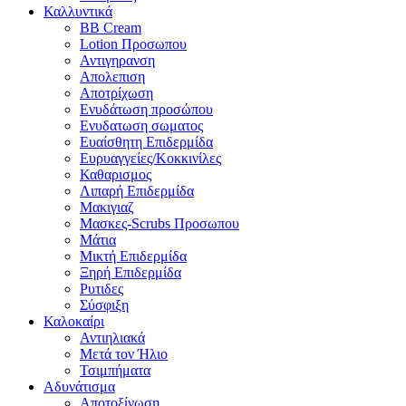
Καλλυντικά
BB Cream
Lotion Προσωπου
Αντιγηρανση
Απολεπιση
Αποτρίχωση
Ενυδάτωση προσώπου
Ενυδατωση σωματος
Ευαίσθητη Επιδερμίδα
Ευρυαγγείες/Κοκκινίλες
Καθαρισμος
Λιπαρή Επιδερμίδα
Μακιγιαζ
Μασκες-Scrubs Προσωπου
Μάτια
Μικτή Επιδερμίδα
Ξηρή Επιδερμίδα
Ρυτιδες
Σύσφιξη
Καλοκαίρι
Αντιηλιακά
Μετά τον Ήλιο
Τσιμπήματα
Αδυνάτισμα
Αποτοξίνωση