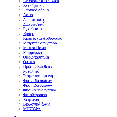
Ανθοϊάματα Dr. Bach
Αντισηπτικά
Ατοπικό Δέρμα
Αυτιά
Δερματίτιδες
Διαγνωστικά
Εγκαύματα
Έρπης
Κρέμες για Αρθρώσεις
Μετρητές σακχάρου
Μυϊκοι Πονοι
Μυρμιγκιές
Ομοιοπαθητικη
Οπτικα
Πρώτες Βοήθειες
Ροχαλητό
Στοματικη υγιεινη
Φροντιδα ποδιων
Φροντιδα Χεριων
Φυσικα Αναλγητικα
Φυτοθεραπεια
Χειμώνας
Βιολογικά έλαια
ΜΗΣΥΦΑ