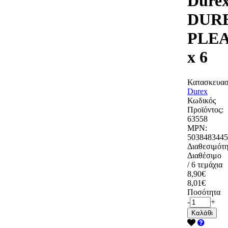
Dure
DUR
PLE
x 6
Κατασκευασ
Durex
Κωδικός
Προϊόντος:
63558
MPN:
5038483445
Διαθεσιμότη
Διαθέσιμο
/ 6 τεμάχια
8,90€
8,01€
Ποσότητα
-
+
Καλάθι