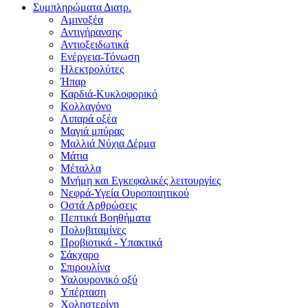
Συμπληρώματα Διατρ.
Αμινοξέα
Αντιγήρανσης
Αντιοξειδωτικά
Ενέργεια-Τόνωση
Ηλεκτρολύτες
Ήπαρ
Καρδιά-Κυκλοφορικό
Κολλαγόνο
Λιπαρά οξέα
Μαγιά μπύρας
Μαλλιά Νύχια Δέρμα
Μάτια
Μέταλλα
Μνήμη και Εγκεφαλικές λειτουργίες
Νεφρά-Υγεία Ουροποιητικού
Οστά Αρθρώσεις
Πεπτικά Βοηθήματα
Πολυβιταμίνες
Προβιοτικά - Υπακτικά
Σάκχαρο
Σπιρουλίνα
Υαλουρονικό οξύ
Υπέρταση
Χοληστερίνη