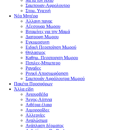
Μετα τον Ηλιο
Σαμπουαν-Αφρολουτρο
Στομ. Υγιεινή
Νέα Μητέρα
Αλλαγη πανας
Αξεσουαρ Μωρου
Βιταμίνες για την Μαμά
Διατροφη Μωρου
Εγκυμοσυνη
Ειδική Περιποίηση Μωρού
Θηλασμος
Καθημ. Περιποιηση Μωρου
Πιπιλες-Μπιμπερο
Ραγαδες
Ρινική Αποσυμφόρηση
Σαμπουάν Αφρόλουτρα Μωρού
Πακέτα Προσφόρων
Άλλα είδη
Αγιουρβέδα
Άγχος-Αϋπνια
Αιθέρια έλαια
Αιμορροΐδες
Αλλεργίες
Αναλώσιμα
Ανάπλαση δέρματος