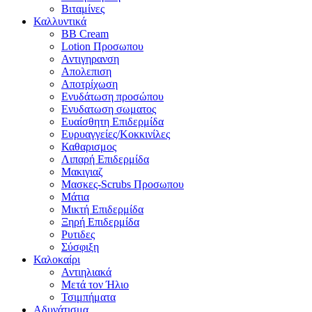
Βιταμίνες
Καλλυντικά
BB Cream
Lotion Προσωπου
Αντιγηρανση
Απολεπιση
Αποτρίχωση
Ενυδάτωση προσώπου
Ενυδατωση σωματος
Ευαίσθητη Επιδερμίδα
Ευρυαγγείες/Κοκκινίλες
Καθαρισμος
Λιπαρή Επιδερμίδα
Μακιγιαζ
Μασκες-Scrubs Προσωπου
Μάτια
Μικτή Επιδερμίδα
Ξηρή Επιδερμίδα
Ρυτιδες
Σύσφιξη
Καλοκαίρι
Αντιηλιακά
Μετά τον Ήλιο
Τσιμπήματα
Αδυνάτισμα