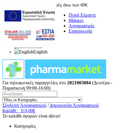
Δωρεάν μεταφορικά για αγορές άνω των 69€
Ποιοί Είμαστε
Μάρκες
Λογαριασμός
Επικοινωνία
Greek
English
Για τηλεφωνικές παραγγελίες στο
2821003084
(Δευτέρα -
Παρασκευή 09:00-16:00)
Σύνδεση Λογαριασμού
/
Δημιουργία Λογαριασμού
Καλάθι
0
0,00€
Το καλάθι αγορών είναι άδειο!
Κατηγορίες