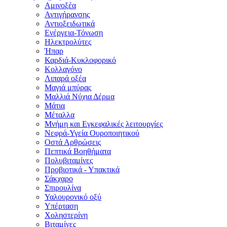
Αμινοξέα
Αντιγήρανσης
Αντιοξειδωτικά
Ενέργεια-Τόνωση
Ηλεκτρολύτες
Ήπαρ
Καρδιά-Κυκλοφορικό
Κολλαγόνο
Λιπαρά οξέα
Μαγιά μπύρας
Μαλλιά Νύχια Δέρμα
Μάτια
Μέταλλα
Μνήμη και Εγκεφαλικές λειτουργίες
Νεφρά-Υγεία Ουροποιητικού
Οστά Αρθρώσεις
Πεπτικά Βοηθήματα
Πολυβιταμίνες
Προβιοτικά - Υπακτικά
Σάκχαρο
Σπιρουλίνα
Υαλουρονικό οξύ
Υπέρταση
Χοληστερίνη
Βιταμίνες