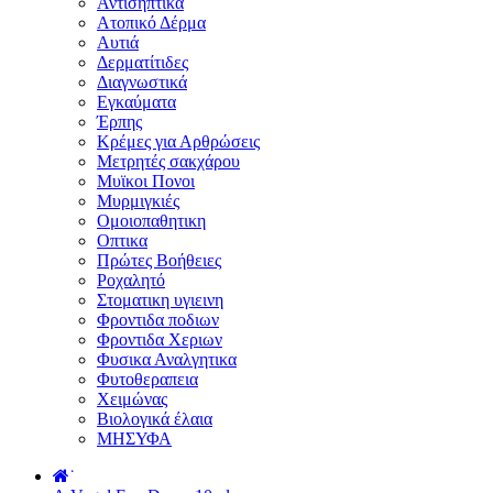
Αντισηπτικά
Ατοπικό Δέρμα
Αυτιά
Δερματίτιδες
Διαγνωστικά
Εγκαύματα
Έρπης
Κρέμες για Αρθρώσεις
Μετρητές σακχάρου
Μυϊκοι Πονοι
Μυρμιγκιές
Ομοιοπαθητικη
Οπτικα
Πρώτες Βοήθειες
Ροχαλητό
Στοματικη υγιεινη
Φροντιδα ποδιων
Φροντιδα Χεριων
Φυσικα Αναλγητικα
Φυτοθεραπεια
Χειμώνας
Βιολογικά έλαια
ΜΗΣΥΦΑ
˙