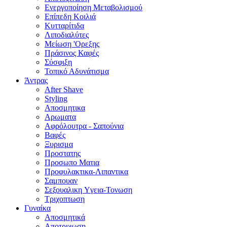
Ενεργοποίηση Μεταβολισμού
Επίπεδη Κοιλιά
Κυτταρίτιδα
Λιποδιαλύτες
Μείωση 'Ορεξης
Πράσινος Καφές
Σύσφιξη
Τοπικό Αδυνάτισμα
Άντρας
After Shave
Styling
Αποσμητικα
Αρωματα
Αφρόλουτρα - Σαπούνια
Βαφές
Ξυρισμα
Προστατης
Προσωπο Ματια
Προφυλακτικα-Λιπαντικα
Σαμπουαν
Σεξουαλικη Yγεια-Τονωση
Τριχοπτωση
Γυναίκα
Αποσμητικά
Αποτριχωση