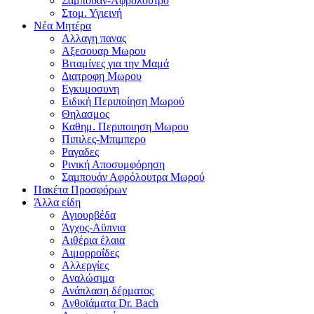
Σαμπουαν-Αφρολουτρο
Στομ. Υγιεινή
Νέα Μητέρα
Αλλαγη πανας
Αξεσουαρ Μωρου
Βιταμίνες για την Μαμά
Διατροφη Μωρου
Εγκυμοσυνη
Ειδική Περιποίηση Μωρού
Θηλασμος
Καθημ. Περιποιηση Μωρου
Πιπιλες-Μπιμπερο
Ραγαδες
Ρινική Αποσυμφόρηση
Σαμπουάν Αφρόλουτρα Μωρού
Πακέτα Προσφόρων
Άλλα είδη
Αγιουρβέδα
Άγχος-Αϋπνια
Αιθέρια έλαια
Αιμορροΐδες
Αλλεργίες
Αναλώσιμα
Ανάπλαση δέρματος
Ανθοϊάματα Dr. Bach