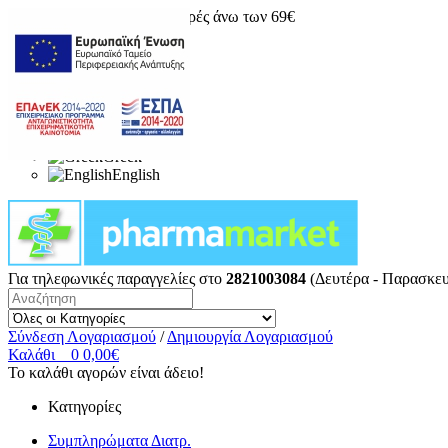
Δωρεάν μεταφορικά για αγορές άνω των 69€
Greek
English
Για τηλεφωνικές παραγγελίες στο
2821003084
(Δευτέρα - Παρασκευ
Σύνδεση Λογαριασμού
/
Δημιουργία Λογαριασμού
Καλάθι
0
0,00€
Το καλάθι αγορών είναι άδειο!
Κατηγορίες
Συμπληρώματα Διατρ.