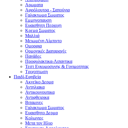
Αρωματα
Αφρόλουτρα - Σαπούνια
Γαλακτωμα Σωματος
Εμμηνοπαυση
Ευαισθητη Περιοχη
Κρεμα Σωματος
Μαλλιά
Μειωμένη Λίμπιντο
Ομορφια
Ορμονικές Διαταραχές
Πανάδες
Προφυλακτικα-Λιπαντικα
Τεστ Εγκυμοσυνης & Γονιμοτητας
Τριχοπτωση
Παιδί-Εφηβεία
Ακνεϊκο Δερμα
Αντηλιακα
Αντικουνουπικα
Αντιφθειρικα
Βιταμινες
Γαλακτωμα Σωματος
Ευαισθητο Δερμα
Κολωνιες
Μετα τον Ηλιο