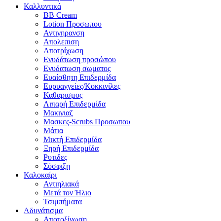
Καλλυντικά
BB Cream
Lotion Προσωπου
Αντιγηρανση
Απολεπιση
Αποτρίχωση
Ενυδάτωση προσώπου
Ενυδατωση σωματος
Ευαίσθητη Επιδερμίδα
Ευρυαγγείες/Κοκκινίλες
Καθαρισμος
Λιπαρή Επιδερμίδα
Μακιγιαζ
Μασκες-Scrubs Προσωπου
Μάτια
Μικτή Επιδερμίδα
Ξηρή Επιδερμίδα
Ρυτιδες
Σύσφιξη
Καλοκαίρι
Αντιηλιακά
Μετά τον Ήλιο
Τσιμπήματα
Αδυνάτισμα
Αποτοξίνωση