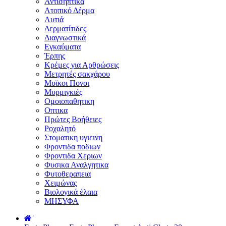
Αντισηπτικά
Ατοπικό Δέρμα
Αυτιά
Δερματίτιδες
Διαγνωστικά
Εγκαύματα
Έρπης
Κρέμες για Αρθρώσεις
Μετρητές σακχάρου
Μυϊκοι Πονοι
Μυρμιγκιές
Ομοιοπαθητικη
Οπτικα
Πρώτες Βοήθειες
Ροχαλητό
Στοματικη υγιεινη
Φροντιδα ποδιων
Φροντιδα Χεριων
Φυσικα Αναλγητικα
Φυτοθεραπεια
Χειμώνας
Βιολογικά έλαια
ΜΗΣΥΦΑ
˙