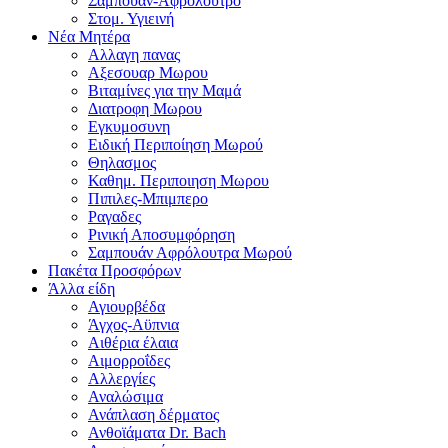
Σαμπουαν-Αφρολουτρο
Στομ. Υγιεινή
Νέα Μητέρα
Αλλαγη πανας
Αξεσουαρ Μωρου
Βιταμίνες για την Μαμά
Διατροφη Μωρου
Εγκυμοσυνη
Ειδική Περιποίηση Μωρού
Θηλασμος
Καθημ. Περιποιηση Μωρου
Πιπιλες-Μπιμπερο
Ραγαδες
Ρινική Αποσυμφόρηση
Σαμπουάν Αφρόλουτρα Μωρού
Πακέτα Προσφόρων
Άλλα είδη
Αγιουρβέδα
Άγχος-Αϋπνια
Αιθέρια έλαια
Αιμορροΐδες
Αλλεργίες
Αναλώσιμα
Ανάπλαση δέρματος
Ανθοϊάματα Dr. Bach