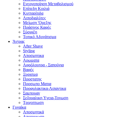
Ενεργοποίηση Μεταβολισμού
Επίπεδη Κοιλιά
Κυτταρίτιδα
Λιποδιαλύτες
Μείωση 'Ορεξης
Πράσινος Καφές
Σύσφιξη
Τοπικό Αδυνάτισμα
Άντρας
After Shave
Styling
Αποσμητικα
Αρωματα
Αφρόλουτρα - Σαπούνια
Βαφές
Ξυρισμα
Προστατης
Προσωπο Ματια
Προφυλακτικα-Λιπαντικα
Σαμπουαν
Σεξουαλικη Yγεια-Τονωση
Τριχοπτωση
Γυναίκα
Αποσμητικά
Αποτριχωση