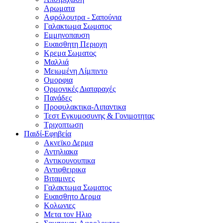
Αρωματα
Αφρόλουτρα - Σαπούνια
Γαλακτωμα Σωματος
Εμμηνοπαυση
Ευαισθητη Περιοχη
Κρεμα Σωματος
Μαλλιά
Μειωμένη Λίμπιντο
Ομορφια
Ορμονικές Διαταραχές
Πανάδες
Προφυλακτικα-Λιπαντικα
Τεστ Εγκυμοσυνης & Γονιμοτητας
Τριχοπτωση
Παιδί-Εφηβεία
Ακνεϊκο Δερμα
Αντηλιακα
Αντικουνουπικα
Αντιφθειρικα
Βιταμινες
Γαλακτωμα Σωματος
Ευαισθητο Δερμα
Κολωνιες
Μετα τον Ηλιο