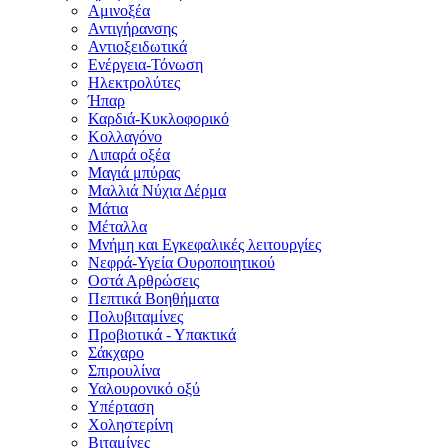
Αμινοξέα
Αντιγήρανσης
Αντιοξειδωτικά
Ενέργεια-Τόνωση
Ηλεκτρολύτες
Ήπαρ
Καρδιά-Κυκλοφορικό
Κολλαγόνο
Λιπαρά οξέα
Μαγιά μπύρας
Μαλλιά Νύχια Δέρμα
Μάτια
Μέταλλα
Μνήμη και Εγκεφαλικές λειτουργίες
Νεφρά-Υγεία Ουροποιητικού
Οστά Αρθρώσεις
Πεπτικά Βοηθήματα
Πολυβιταμίνες
Προβιοτικά - Υπακτικά
Σάκχαρο
Σπιρουλίνα
Υαλουρονικό οξύ
Υπέρταση
Χοληστερίνη
Βιταμίνες