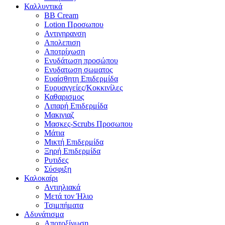
Καλλυντικά
BB Cream
Lotion Προσωπου
Αντιγηρανση
Απολεπιση
Αποτρίχωση
Ενυδάτωση προσώπου
Ενυδατωση σωματος
Ευαίσθητη Επιδερμίδα
Ευρυαγγείες/Κοκκινίλες
Καθαρισμος
Λιπαρή Επιδερμίδα
Μακιγιαζ
Μασκες-Scrubs Προσωπου
Μάτια
Μικτή Επιδερμίδα
Ξηρή Επιδερμίδα
Ρυτιδες
Σύσφιξη
Καλοκαίρι
Αντιηλιακά
Μετά τον Ήλιο
Τσιμπήματα
Αδυνάτισμα
Αποτοξίνωση