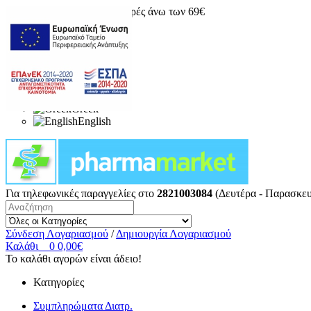
Δωρεάν μεταφορικά για αγορές άνω των 69€
Greek
English
Για τηλεφωνικές παραγγελίες στο
2821003084
(Δευτέρα - Παρασκευ
Σύνδεση Λογαριασμού
/
Δημιουργία Λογαριασμού
Καλάθι
0
0,00€
Το καλάθι αγορών είναι άδειο!
Κατηγορίες
Συμπληρώματα Διατρ.