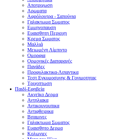
Αποτριχωση
Αρωματα
Αφρόλουτρα - Σαπούνια
Γαλακτωμα Σωματος
Εμμηνοπαυση
Ευαισθητη Περιοχη
Κρεμα Σωματος
Μαλλιά
Μειωμένη Λίμπιντο
Ομορφια
Ορμονικές Διαταραχές
Πανάδες
Προφυλακτικα-Λιπαντικα
Τεστ Εγκυμοσυνης & Γονιμοτητας
Τριχοπτωση
Παιδί-Εφηβεία
Ακνεϊκο Δερμα
Αντηλιακα
Αντικουνουπικα
Αντιφθειρικα
Βιταμινες
Γαλακτωμα Σωματος
Ευαισθητο Δερμα
Κολωνιες