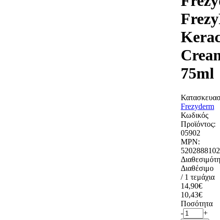
Frez
Frezy
Kerac
Crea
75ml
Κατασκευασ
Frezyderm
Κωδικός
Προϊόντος:
05902
MPN:
5202888102
Διαθεσιμότη
Διαθέσιμο
/ 1 τεμάχια
14,90€
10,43€
Ποσότητα
-
+