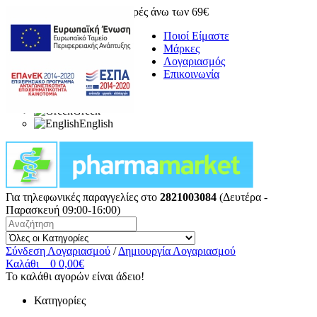
Δωρεάν μεταφορικά για αγορές άνω των 69€
Ποιοί Είμαστε
Μάρκες
Λογαριασμός
Επικοινωνία
Greek
English
Για τηλεφωνικές παραγγελίες στο
2821003084
(Δευτέρα -
Παρασκευή 09:00-16:00)
Σύνδεση Λογαριασμού
/
Δημιουργία Λογαριασμού
Καλάθι
0
0,00€
Το καλάθι αγορών είναι άδειο!
Κατηγορίες