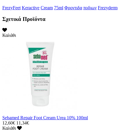
FrezyFeet
Keractive
Cream
75ml
Φροντιδα
ποδιων
Frezyderm
Σχετικά Προϊόντα
Καλάθι
Sebamed Repair Foot Cream Urea 10% 100ml
12,60€
11,34€
Καλάθι