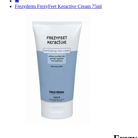
˙
Frezyderm FrezyFeet Keractive Cream 75ml