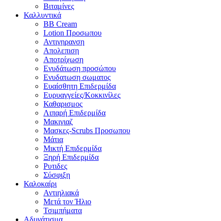
Βιταμίνες
Καλλυντικά
BB Cream
Lotion Προσωπου
Αντιγηρανση
Απολεπιση
Αποτρίχωση
Ενυδάτωση προσώπου
Ενυδατωση σωματος
Ευαίσθητη Επιδερμίδα
Ευρυαγγείες/Κοκκινίλες
Καθαρισμος
Λιπαρή Επιδερμίδα
Μακιγιαζ
Μασκες-Scrubs Προσωπου
Μάτια
Μικτή Επιδερμίδα
Ξηρή Επιδερμίδα
Ρυτιδες
Σύσφιξη
Καλοκαίρι
Αντιηλιακά
Μετά τον Ήλιο
Τσιμπήματα
Αδυνάτισμα