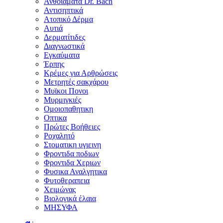
Ανθοϊάματα Dr. Bach
Αντισηπτικά
Ατοπικό Δέρμα
Αυτιά
Δερματίτιδες
Διαγνωστικά
Εγκαύματα
Έρπης
Κρέμες για Αρθρώσεις
Μετρητές σακχάρου
Μυϊκοι Πονοι
Μυρμιγκιές
Ομοιοπαθητικη
Οπτικα
Πρώτες Βοήθειες
Ροχαλητό
Στοματικη υγιεινη
Φροντιδα ποδιων
Φροντιδα Χεριων
Φυσικα Αναλγητικα
Φυτοθεραπεια
Χειμώνας
Βιολογικά έλαια
ΜΗΣΥΦΑ