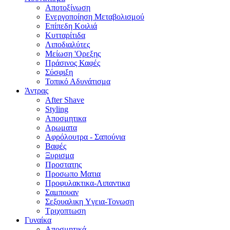
Αποτοξίνωση
Ενεργοποίηση Μεταβολισμού
Επίπεδη Κοιλιά
Κυτταρίτιδα
Λιποδιαλύτες
Μείωση 'Ορεξης
Πράσινος Καφές
Σύσφιξη
Τοπικό Αδυνάτισμα
Άντρας
After Shave
Styling
Αποσμητικα
Αρωματα
Αφρόλουτρα - Σαπούνια
Βαφές
Ξυρισμα
Προστατης
Προσωπο Ματια
Προφυλακτικα-Λιπαντικα
Σαμπουαν
Σεξουαλικη Yγεια-Τονωση
Τριχοπτωση
Γυναίκα
Αποσμητικά