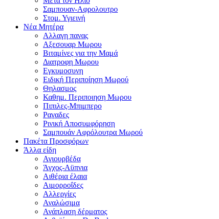
Μετα τον Ηλιο
Σαμπουαν-Αφρολουτρο
Στομ. Υγιεινή
Νέα Μητέρα
Αλλαγη πανας
Αξεσουαρ Μωρου
Βιταμίνες για την Μαμά
Διατροφη Μωρου
Εγκυμοσυνη
Ειδική Περιποίηση Μωρού
Θηλασμος
Καθημ. Περιποιηση Μωρου
Πιπιλες-Μπιμπερο
Ραγαδες
Ρινική Αποσυμφόρηση
Σαμπουάν Αφρόλουτρα Μωρού
Πακέτα Προσφόρων
Άλλα είδη
Αγιουρβέδα
Άγχος-Αϋπνια
Αιθέρια έλαια
Αιμορροΐδες
Αλλεργίες
Αναλώσιμα
Ανάπλαση δέρματος