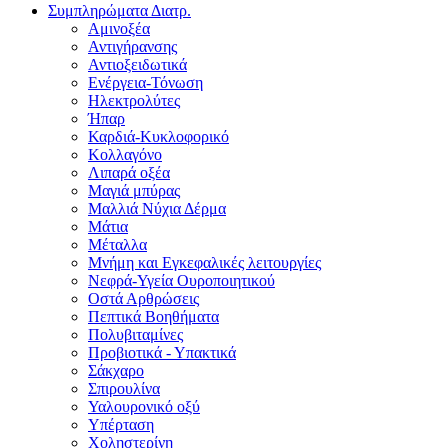
Συμπληρώματα Διατρ.
Αμινοξέα
Αντιγήρανσης
Αντιοξειδωτικά
Ενέργεια-Τόνωση
Ηλεκτρολύτες
Ήπαρ
Καρδιά-Κυκλοφορικό
Κολλαγόνο
Λιπαρά οξέα
Μαγιά μπύρας
Μαλλιά Νύχια Δέρμα
Μάτια
Μέταλλα
Μνήμη και Εγκεφαλικές λειτουργίες
Νεφρά-Υγεία Ουροποιητικού
Οστά Αρθρώσεις
Πεπτικά Βοηθήματα
Πολυβιταμίνες
Προβιοτικά - Υπακτικά
Σάκχαρο
Σπιρουλίνα
Υαλουρονικό οξύ
Υπέρταση
Χοληστερίνη