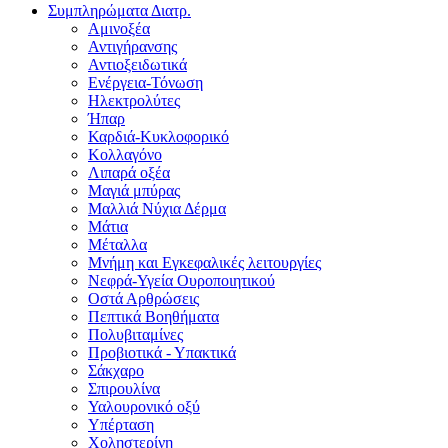
Συμπληρώματα Διατρ.
Αμινοξέα
Αντιγήρανσης
Αντιοξειδωτικά
Ενέργεια-Τόνωση
Ηλεκτρολύτες
Ήπαρ
Καρδιά-Κυκλοφορικό
Κολλαγόνο
Λιπαρά οξέα
Μαγιά μπύρας
Μαλλιά Νύχια Δέρμα
Μάτια
Μέταλλα
Μνήμη και Εγκεφαλικές λειτουργίες
Νεφρά-Υγεία Ουροποιητικού
Οστά Αρθρώσεις
Πεπτικά Βοηθήματα
Πολυβιταμίνες
Προβιοτικά - Υπακτικά
Σάκχαρο
Σπιρουλίνα
Υαλουρονικό οξύ
Υπέρταση
Χοληστερίνη