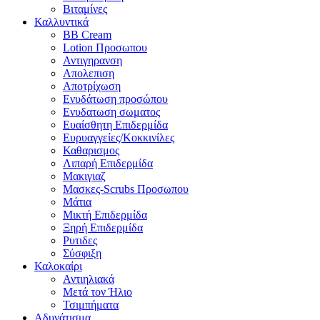
Βιταμίνες
Καλλυντικά
BB Cream
Lotion Προσωπου
Αντιγηρανση
Απολεπιση
Αποτρίχωση
Ενυδάτωση προσώπου
Ενυδατωση σωματος
Ευαίσθητη Επιδερμίδα
Ευρυαγγείες/Κοκκινίλες
Καθαρισμος
Λιπαρή Επιδερμίδα
Μακιγιαζ
Μασκες-Scrubs Προσωπου
Μάτια
Μικτή Επιδερμίδα
Ξηρή Επιδερμίδα
Ρυτιδες
Σύσφιξη
Καλοκαίρι
Αντιηλιακά
Μετά τον Ήλιο
Τσιμπήματα
Αδυνάτισμα