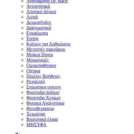
Ανθοϊάματα Dr. Bach
Αντισηπτικά
Ατοπικό Δέρμα
Αυτιά
Δερματίτιδες
Διαγνωστικά
Εγκαύματα
Έρπης
Κρέμες για Αρθρώσεις
Μετρητές σακχάρου
Μυϊκοι Πονοι
Μυρμιγκιές
Ομοιοπαθητικη
Οπτικα
Πρώτες Βοήθειες
Ροχαλητό
Στοματικη υγιεινη
Φροντιδα ποδιων
Φροντιδα Χεριων
Φυσικα Αναλγητικα
Φυτοθεραπεια
Χειμώνας
Βιολογικά έλαια
ΜΗΣΥΦΑ