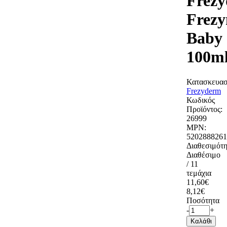
Frez
Frez
Baby
100m
Κατασκευασ
Frezyderm
Κωδικός
Προϊόντος:
26999
MPN:
5202888261
Διαθεσιμότη
Διαθέσιμο
/ 11
τεμάχια
11,60€
8,12€
Ποσότητα
-
+
Καλάθι