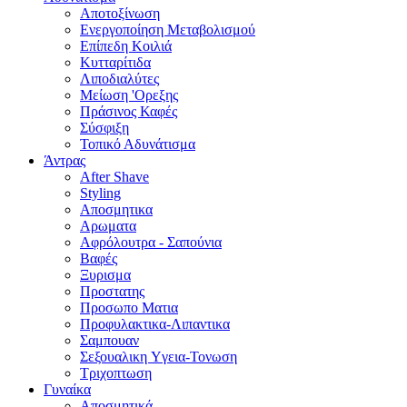
Αποτοξίνωση
Ενεργοποίηση Μεταβολισμού
Επίπεδη Κοιλιά
Κυτταρίτιδα
Λιποδιαλύτες
Μείωση 'Ορεξης
Πράσινος Καφές
Σύσφιξη
Τοπικό Αδυνάτισμα
Άντρας
After Shave
Styling
Αποσμητικα
Αρωματα
Αφρόλουτρα - Σαπούνια
Βαφές
Ξυρισμα
Προστατης
Προσωπο Ματια
Προφυλακτικα-Λιπαντικα
Σαμπουαν
Σεξουαλικη Yγεια-Τονωση
Τριχοπτωση
Γυναίκα
Αποσμητικά