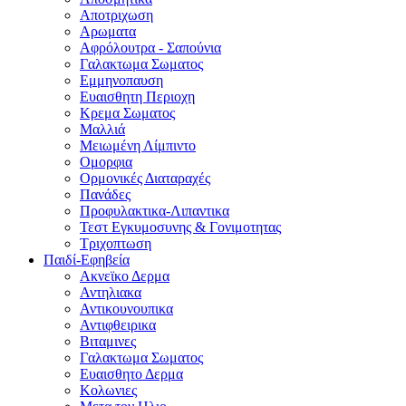
Αποτριχωση
Αρωματα
Αφρόλουτρα - Σαπούνια
Γαλακτωμα Σωματος
Εμμηνοπαυση
Ευαισθητη Περιοχη
Κρεμα Σωματος
Μαλλιά
Μειωμένη Λίμπιντο
Ομορφια
Ορμονικές Διαταραχές
Πανάδες
Προφυλακτικα-Λιπαντικα
Τεστ Εγκυμοσυνης & Γονιμοτητας
Τριχοπτωση
Παιδί-Εφηβεία
Ακνεϊκο Δερμα
Αντηλιακα
Αντικουνουπικα
Αντιφθειρικα
Βιταμινες
Γαλακτωμα Σωματος
Ευαισθητο Δερμα
Κολωνιες