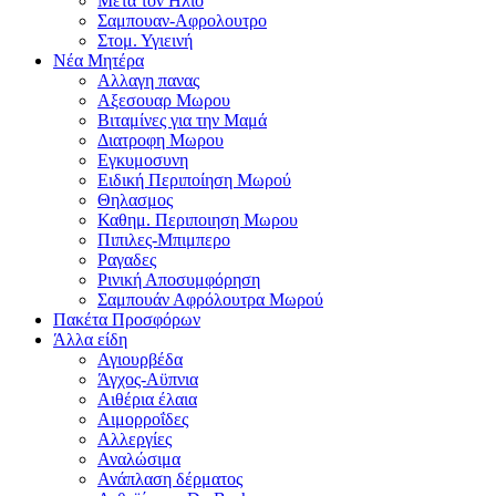
Μετα τον Ηλιο
Σαμπουαν-Αφρολουτρο
Στομ. Υγιεινή
Νέα Μητέρα
Αλλαγη πανας
Αξεσουαρ Μωρου
Βιταμίνες για την Μαμά
Διατροφη Μωρου
Εγκυμοσυνη
Ειδική Περιποίηση Μωρού
Θηλασμος
Καθημ. Περιποιηση Μωρου
Πιπιλες-Μπιμπερο
Ραγαδες
Ρινική Αποσυμφόρηση
Σαμπουάν Αφρόλουτρα Μωρού
Πακέτα Προσφόρων
Άλλα είδη
Αγιουρβέδα
Άγχος-Αϋπνια
Αιθέρια έλαια
Αιμορροΐδες
Αλλεργίες
Αναλώσιμα
Ανάπλαση δέρματος