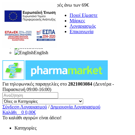
Δωρεάν μεταφορικά για αγορές άνω των 69€
Ποιοί Είμαστε
Μάρκες
Λογαριασμός
Επικοινωνία
Greek
English
Για τηλεφωνικές παραγγελίες στο
2821003084
(Δευτέρα -
Παρασκευή 09:00-16:00)
Σύνδεση Λογαριασμού
/
Δημιουργία Λογαριασμού
Καλάθι
0
0,00€
Το καλάθι αγορών είναι άδειο!
Κατηγορίες