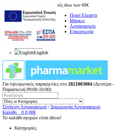
Δωρεάν μεταφορικά για αγορές άνω των 69€
Ποιοί Είμαστε
Μάρκες
Λογαριασμός
Επικοινωνία
Greek
English
Για τηλεφωνικές παραγγελίες στο
2821003084
(Δευτέρα -
Παρασκευή 09:00-16:00)
Σύνδεση Λογαριασμού
/
Δημιουργία Λογαριασμού
Καλάθι
0
0,00€
Το καλάθι αγορών είναι άδειο!
Κατηγορίες