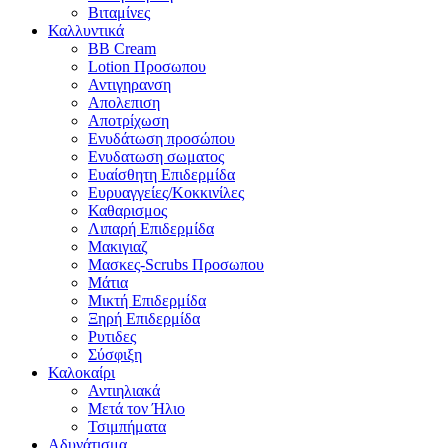
Βιταμίνες
Καλλυντικά
BB Cream
Lotion Προσωπου
Αντιγηρανση
Απολεπιση
Αποτρίχωση
Ενυδάτωση προσώπου
Ενυδατωση σωματος
Ευαίσθητη Επιδερμίδα
Ευρυαγγείες/Κοκκινίλες
Καθαρισμος
Λιπαρή Επιδερμίδα
Μακιγιαζ
Μασκες-Scrubs Προσωπου
Μάτια
Μικτή Επιδερμίδα
Ξηρή Επιδερμίδα
Ρυτιδες
Σύσφιξη
Καλοκαίρι
Αντιηλιακά
Μετά τον Ήλιο
Τσιμπήματα
Αδυνάτισμα