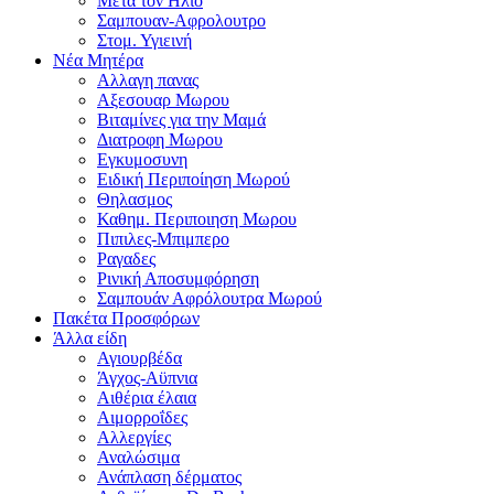
Μετα τον Ηλιο
Σαμπουαν-Αφρολουτρο
Στομ. Υγιεινή
Νέα Μητέρα
Αλλαγη πανας
Αξεσουαρ Μωρου
Βιταμίνες για την Μαμά
Διατροφη Μωρου
Εγκυμοσυνη
Ειδική Περιποίηση Μωρού
Θηλασμος
Καθημ. Περιποιηση Μωρου
Πιπιλες-Μπιμπερο
Ραγαδες
Ρινική Αποσυμφόρηση
Σαμπουάν Αφρόλουτρα Μωρού
Πακέτα Προσφόρων
Άλλα είδη
Αγιουρβέδα
Άγχος-Αϋπνια
Αιθέρια έλαια
Αιμορροΐδες
Αλλεργίες
Αναλώσιμα
Ανάπλαση δέρματος