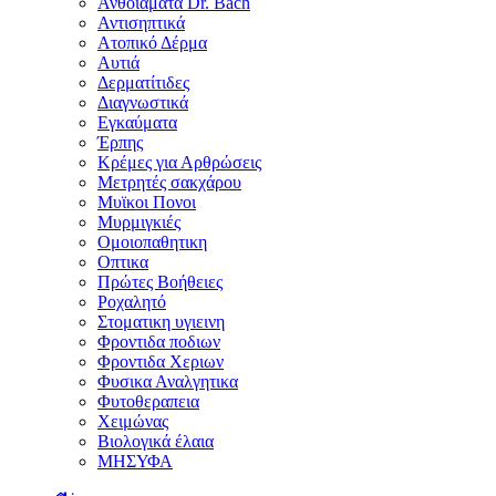
Ανθοϊάματα Dr. Bach
Αντισηπτικά
Ατοπικό Δέρμα
Αυτιά
Δερματίτιδες
Διαγνωστικά
Εγκαύματα
Έρπης
Κρέμες για Αρθρώσεις
Μετρητές σακχάρου
Μυϊκοι Πονοι
Μυρμιγκιές
Ομοιοπαθητικη
Οπτικα
Πρώτες Βοήθειες
Ροχαλητό
Στοματικη υγιεινη
Φροντιδα ποδιων
Φροντιδα Χεριων
Φυσικα Αναλγητικα
Φυτοθεραπεια
Χειμώνας
Βιολογικά έλαια
ΜΗΣΥΦΑ