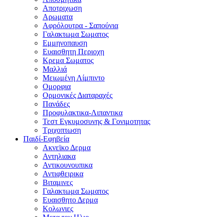
Αποτριχωση
Αρωματα
Αφρόλουτρα - Σαπούνια
Γαλακτωμα Σωματος
Εμμηνοπαυση
Ευαισθητη Περιοχη
Κρεμα Σωματος
Μαλλιά
Μειωμένη Λίμπιντο
Ομορφια
Ορμονικές Διαταραχές
Πανάδες
Προφυλακτικα-Λιπαντικα
Τεστ Εγκυμοσυνης & Γονιμοτητας
Τριχοπτωση
Παιδί-Εφηβεία
Ακνεϊκο Δερμα
Αντηλιακα
Αντικουνουπικα
Αντιφθειρικα
Βιταμινες
Γαλακτωμα Σωματος
Ευαισθητο Δερμα
Κολωνιες