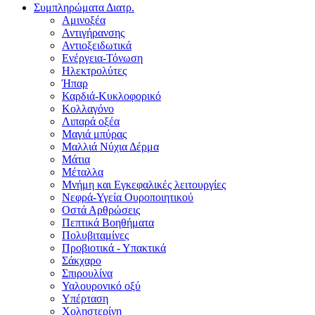
Συμπληρώματα Διατρ.
Αμινοξέα
Αντιγήρανσης
Αντιοξειδωτικά
Ενέργεια-Τόνωση
Ηλεκτρολύτες
Ήπαρ
Καρδιά-Κυκλοφορικό
Κολλαγόνο
Λιπαρά οξέα
Μαγιά μπύρας
Μαλλιά Νύχια Δέρμα
Μάτια
Μέταλλα
Μνήμη και Εγκεφαλικές λειτουργίες
Νεφρά-Υγεία Ουροποιητικού
Οστά Αρθρώσεις
Πεπτικά Βοηθήματα
Πολυβιταμίνες
Προβιοτικά - Υπακτικά
Σάκχαρο
Σπιρουλίνα
Υαλουρονικό οξύ
Υπέρταση
Χοληστερίνη