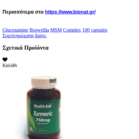
Περισσότερα στο
https://www.bionat.gr/
Glucosamine
Boswellia
MSM
Complex
100
capsules
Συμπληρώματα
Διατρ.
Σχετικά Προϊόντα
Καλάθι