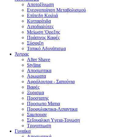
Αποτοξίνωση
Ενεργοποίηση Μεταβολισμού
Επίπεδη Κοιλιά
Κυτταρίτιδα
Λιποδιαλύτες
Μείωση 'Ορεξης
Πράσινος Καφές
Σύσφιξη
Τοπικό Αδυνάτισμα
Άντρας
After Shave
Styling
Αποσμητικα
Αρωματα
Αφρόλουτρα - Σαπούνια
Βαφές
Ξυρισμα
Προστατης
Προσωπο Ματια
Προφυλακτικα-Λιπαντικα
Σαμπουαν
Σεξουαλικη Yγεια-Τονωση
Τριχοπτωση
Γυναίκα
Αποσμητικά