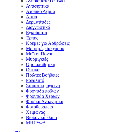
Ανθοϊάματα Dr. Bach
Αντισηπτικά
Ατοπικό Δέρμα
Αυτιά
Δερματίτιδες
Διαγνωστικά
Εγκαύματα
Έρπης
Κρέμες για Αρθρώσεις
Μετρητές σακχάρου
Μυϊκοι Πονοι
Μυρμιγκιές
Ομοιοπαθητικη
Οπτικα
Πρώτες Βοήθειες
Ροχαλητό
Στοματικη υγιεινη
Φροντιδα ποδιων
Φροντιδα Χεριων
Φυσικα Αναλγητικα
Φυτοθεραπεια
Χειμώνας
Βιολογικά έλαια
ΜΗΣΥΦΑ