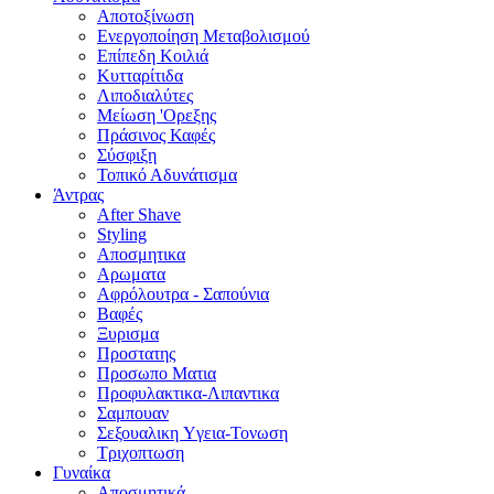
Αποτοξίνωση
Ενεργοποίηση Μεταβολισμού
Επίπεδη Κοιλιά
Κυτταρίτιδα
Λιποδιαλύτες
Μείωση 'Ορεξης
Πράσινος Καφές
Σύσφιξη
Τοπικό Αδυνάτισμα
Άντρας
After Shave
Styling
Αποσμητικα
Αρωματα
Αφρόλουτρα - Σαπούνια
Βαφές
Ξυρισμα
Προστατης
Προσωπο Ματια
Προφυλακτικα-Λιπαντικα
Σαμπουαν
Σεξουαλικη Yγεια-Τονωση
Τριχοπτωση
Γυναίκα
Αποσμητικά