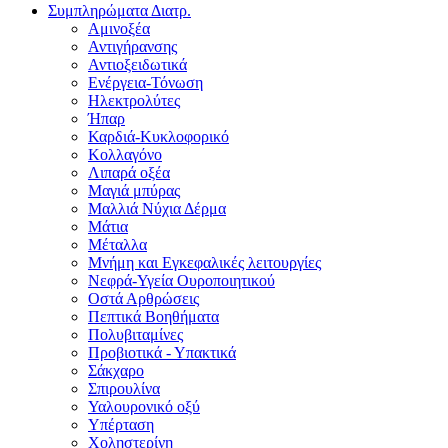
Συμπληρώματα Διατρ.
Αμινοξέα
Αντιγήρανσης
Αντιοξειδωτικά
Ενέργεια-Τόνωση
Ηλεκτρολύτες
Ήπαρ
Καρδιά-Κυκλοφορικό
Κολλαγόνο
Λιπαρά οξέα
Μαγιά μπύρας
Μαλλιά Νύχια Δέρμα
Μάτια
Μέταλλα
Μνήμη και Εγκεφαλικές λειτουργίες
Νεφρά-Υγεία Ουροποιητικού
Οστά Αρθρώσεις
Πεπτικά Βοηθήματα
Πολυβιταμίνες
Προβιοτικά - Υπακτικά
Σάκχαρο
Σπιρουλίνα
Υαλουρονικό οξύ
Υπέρταση
Χοληστερίνη