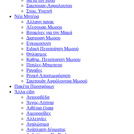
Μετα τον Ηλιο
Σαμπουαν-Αφρολουτρο
Στομ. Υγιεινή
Νέα Μητέρα
Αλλαγη πανας
Αξεσουαρ Μωρου
Βιταμίνες για την Μαμά
Διατροφη Μωρου
Εγκυμοσυνη
Ειδική Περιποίηση Μωρού
Θηλασμος
Καθημ. Περιποιηση Μωρου
Πιπιλες-Μπιμπερο
Ραγαδες
Ρινική Αποσυμφόρηση
Σαμπουάν Αφρόλουτρα Μωρού
Πακέτα Προσφόρων
Άλλα είδη
Αγιουρβέδα
Άγχος-Αϋπνια
Αιθέρια έλαια
Αιμορροΐδες
Αλλεργίες
Αναλώσιμα
Ανάπλαση δέρματος