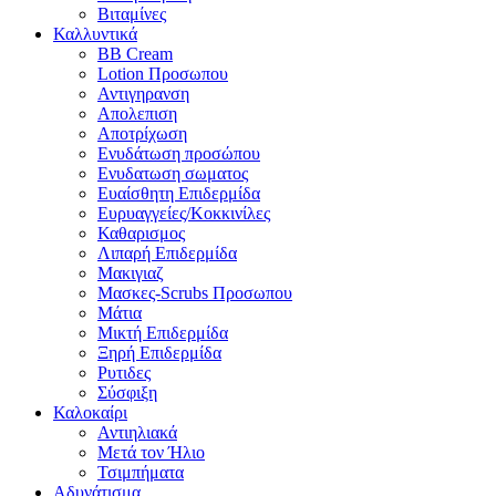
Βιταμίνες
Καλλυντικά
BB Cream
Lotion Προσωπου
Αντιγηρανση
Απολεπιση
Αποτρίχωση
Ενυδάτωση προσώπου
Ενυδατωση σωματος
Ευαίσθητη Επιδερμίδα
Ευρυαγγείες/Κοκκινίλες
Καθαρισμος
Λιπαρή Επιδερμίδα
Μακιγιαζ
Μασκες-Scrubs Προσωπου
Μάτια
Μικτή Επιδερμίδα
Ξηρή Επιδερμίδα
Ρυτιδες
Σύσφιξη
Καλοκαίρι
Αντιηλιακά
Μετά τον Ήλιο
Τσιμπήματα
Αδυνάτισμα