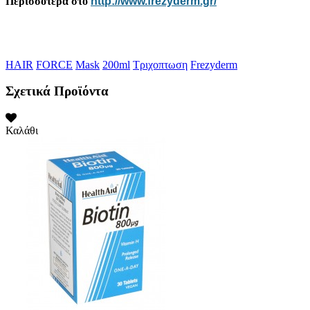
Περισσότερα στο
http://www.frezyderm.gr/
HAIR
FORCE
Mask
200ml
Τριχοπτωση
Frezyderm
Σχετικά Προϊόντα
Καλάθι