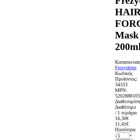
Frez
HAI
FOR
Mask
200m
Κατασκευασ
Frezyderm
Κωδικός
Προϊόντος:
34333
MPN:
5202888105
Διαθεσιμότη
Διαθέσιμο
/ 1 τεμάχια
16,30€
11,41€
Ποσότητα
-
+