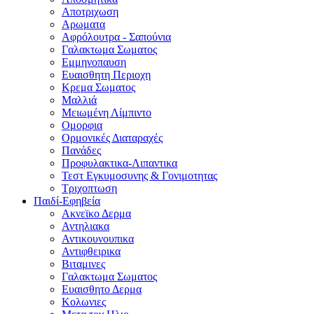
Αποτριχωση
Αρωματα
Αφρόλουτρα - Σαπούνια
Γαλακτωμα Σωματος
Εμμηνοπαυση
Ευαισθητη Περιοχη
Κρεμα Σωματος
Μαλλιά
Μειωμένη Λίμπιντο
Ομορφια
Ορμονικές Διαταραχές
Πανάδες
Προφυλακτικα-Λιπαντικα
Τεστ Εγκυμοσυνης & Γονιμοτητας
Τριχοπτωση
Παιδί-Εφηβεία
Ακνεϊκο Δερμα
Αντηλιακα
Αντικουνουπικα
Αντιφθειρικα
Βιταμινες
Γαλακτωμα Σωματος
Ευαισθητο Δερμα
Κολωνιες