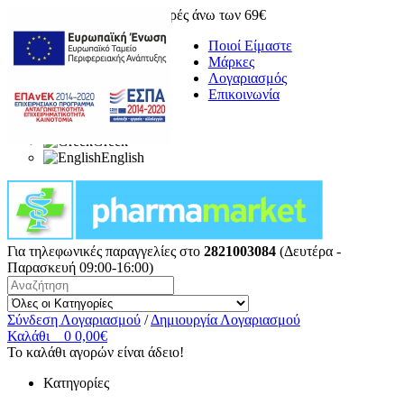
Δωρεάν μεταφορικά για αγορές άνω των 69€
Ποιοί Είμαστε
Μάρκες
Λογαριασμός
Επικοινωνία
Greek
English
Για τηλεφωνικές παραγγελίες στο
2821003084
(Δευτέρα -
Παρασκευή 09:00-16:00)
Σύνδεση Λογαριασμού
/
Δημιουργία Λογαριασμού
Καλάθι
0
0,00€
Το καλάθι αγορών είναι άδειο!
Κατηγορίες