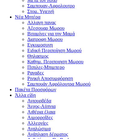
Μετα τον Ηλιο
Σαμπουαν-Αφρολουτρο
Στομ. Υγιεινή
Νέα Μητέρα
Αλλαγη πανας
Αξεσουαρ Μωρου
Βιταμίνες για την Μαμά
Διατροφη Μωρου
Εγκυμοσυνη
Ειδική Περιποίηση Μωρού
Θηλασμος
Καθημ. Περιποιηση Μωρου
Πιπιλες-Μπιμπερο
Ραγαδες
Ρινική Αποσυμφόρηση
Σαμπουάν Αφρόλουτρα Μωρού
Πακέτα Προσφόρων
Άλλα είδη
Αγιουρβέδα
Άγχος-Αϋπνια
Αιθέρια έλαια
Αιμορροΐδες
Αλλεργίες
Αναλώσιμα
Ανάπλαση δέρματος