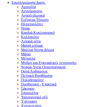
Συμπληρώματα Διατρ.
Αμινοξέα
Αντιγήρανσης
Αντιοξειδωτικά
Ενέργεια-Τόνωση
Ηλεκτρολύτες
Ήπαρ
Καρδιά-Κυκλοφορικό
Κολλαγόνο
Λιπαρά οξέα
Μαγιά μπύρας
Μαλλιά Νύχια Δέρμα
Μάτια
Μέταλλα
Μνήμη και Εγκεφαλικές λειτουργίες
Νεφρά-Υγεία Ουροποιητικού
Οστά Αρθρώσεις
Πεπτικά Βοηθήματα
Πολυβιταμίνες
Προβιοτικά - Υπακτικά
Σάκχαρο
Σπιρουλίνα
Υαλουρονικό οξύ
Υπέρταση
Χοληστερίνη