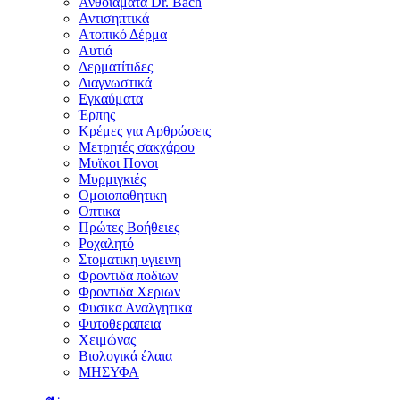
Ανθοϊάματα Dr. Bach
Αντισηπτικά
Ατοπικό Δέρμα
Αυτιά
Δερματίτιδες
Διαγνωστικά
Εγκαύματα
Έρπης
Κρέμες για Αρθρώσεις
Μετρητές σακχάρου
Μυϊκοι Πονοι
Μυρμιγκιές
Ομοιοπαθητικη
Οπτικα
Πρώτες Βοήθειες
Ροχαλητό
Στοματικη υγιεινη
Φροντιδα ποδιων
Φροντιδα Χεριων
Φυσικα Αναλγητικα
Φυτοθεραπεια
Χειμώνας
Βιολογικά έλαια
ΜΗΣΥΦΑ