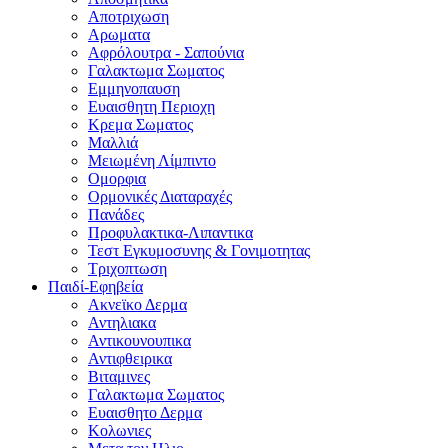
Αποτριχωση
Αρωματα
Αφρόλουτρα - Σαπούνια
Γαλακτωμα Σωματος
Εμμηνοπαυση
Ευαισθητη Περιοχη
Κρεμα Σωματος
Μαλλιά
Μειωμένη Λίμπιντο
Ομορφια
Ορμονικές Διαταραχές
Πανάδες
Προφυλακτικα-Λιπαντικα
Τεστ Εγκυμοσυνης & Γονιμοτητας
Τριχοπτωση
Παιδί-Εφηβεία
Ακνεϊκο Δερμα
Αντηλιακα
Αντικουνουπικα
Αντιφθειρικα
Βιταμινες
Γαλακτωμα Σωματος
Ευαισθητο Δερμα
Κολωνιες