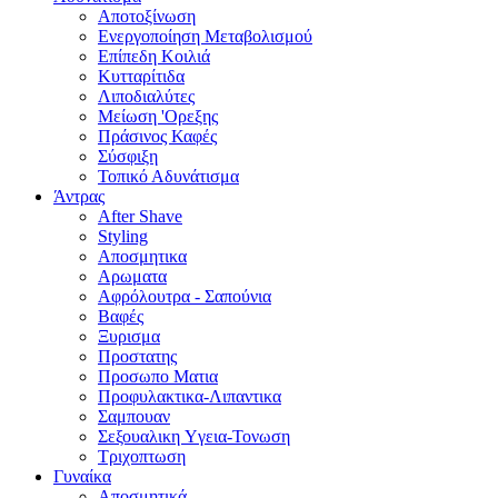
Αποτοξίνωση
Ενεργοποίηση Μεταβολισμού
Επίπεδη Κοιλιά
Κυτταρίτιδα
Λιποδιαλύτες
Μείωση 'Ορεξης
Πράσινος Καφές
Σύσφιξη
Τοπικό Αδυνάτισμα
Άντρας
After Shave
Styling
Αποσμητικα
Αρωματα
Αφρόλουτρα - Σαπούνια
Βαφές
Ξυρισμα
Προστατης
Προσωπο Ματια
Προφυλακτικα-Λιπαντικα
Σαμπουαν
Σεξουαλικη Yγεια-Τονωση
Τριχοπτωση
Γυναίκα
Αποσμητικά