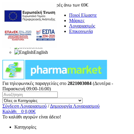
Δωρεάν μεταφορικά για αγορές άνω των 69€
Ποιοί Είμαστε
Μάρκες
Λογαριασμός
Επικοινωνία
Greek
English
Για τηλεφωνικές παραγγελίες στο
2821003084
(Δευτέρα -
Παρασκευή 09:00-16:00)
Σύνδεση Λογαριασμού
/
Δημιουργία Λογαριασμού
Καλάθι
0
0,00€
Το καλάθι αγορών είναι άδειο!
Κατηγορίες