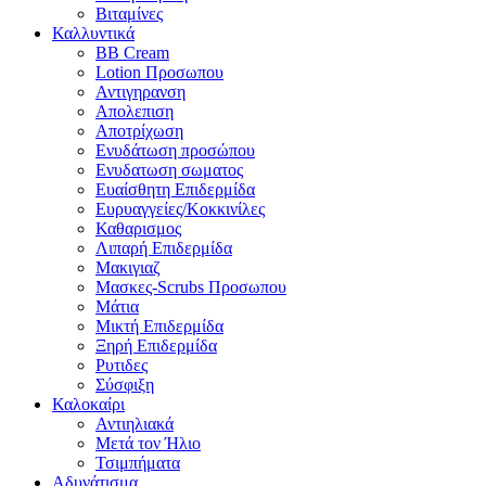
Βιταμίνες
Καλλυντικά
BB Cream
Lotion Προσωπου
Αντιγηρανση
Απολεπιση
Αποτρίχωση
Ενυδάτωση προσώπου
Ενυδατωση σωματος
Ευαίσθητη Επιδερμίδα
Ευρυαγγείες/Κοκκινίλες
Καθαρισμος
Λιπαρή Επιδερμίδα
Μακιγιαζ
Μασκες-Scrubs Προσωπου
Μάτια
Μικτή Επιδερμίδα
Ξηρή Επιδερμίδα
Ρυτιδες
Σύσφιξη
Καλοκαίρι
Αντιηλιακά
Μετά τον Ήλιο
Τσιμπήματα
Αδυνάτισμα