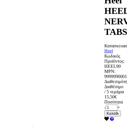
Heel
HEEL
NER
TAB
Κατασκευασ
Heel
Κωδικός
Προϊόντος:
HEEL90
MPN:
9999990001
Διαθεσιμότη
Διαθέσιμο
/ 5 τεμάχια
15,50€
Ποσότητα
-
+
Καλάθι