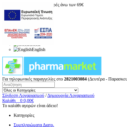
Δωρεάν μεταφορικά για αγορές άνω των 69€
Greek
English
Για τηλεφωνικές παραγγελίες στο
2821003084
(Δευτέρα - Παρασκευ
Σύνδεση Λογαριασμού
/
Δημιουργία Λογαριασμού
Καλάθι
0
0,00€
Το καλάθι αγορών είναι άδειο!
Κατηγορίες
Συμπληρώματα Διατρ.