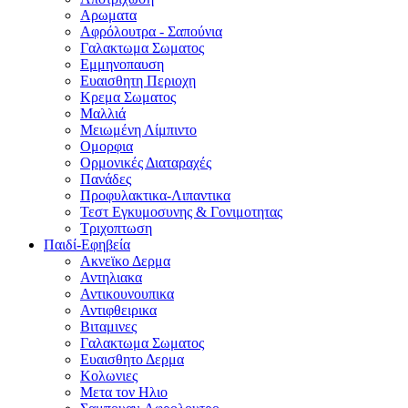
Αρωματα
Αφρόλουτρα - Σαπούνια
Γαλακτωμα Σωματος
Εμμηνοπαυση
Ευαισθητη Περιοχη
Κρεμα Σωματος
Μαλλιά
Μειωμένη Λίμπιντο
Ομορφια
Ορμονικές Διαταραχές
Πανάδες
Προφυλακτικα-Λιπαντικα
Τεστ Εγκυμοσυνης & Γονιμοτητας
Τριχοπτωση
Παιδί-Εφηβεία
Ακνεϊκο Δερμα
Αντηλιακα
Αντικουνουπικα
Αντιφθειρικα
Βιταμινες
Γαλακτωμα Σωματος
Ευαισθητο Δερμα
Κολωνιες
Μετα τον Ηλιο