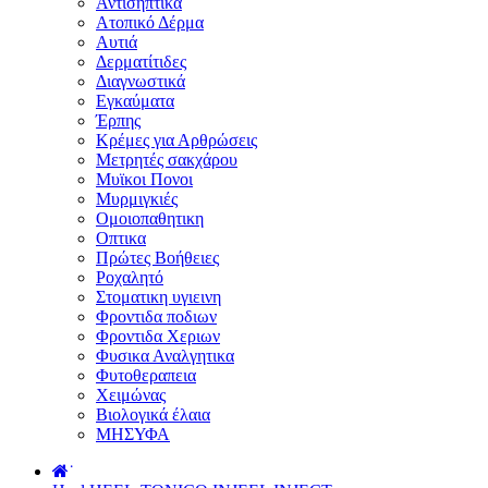
Αντισηπτικά
Ατοπικό Δέρμα
Αυτιά
Δερματίτιδες
Διαγνωστικά
Εγκαύματα
Έρπης
Κρέμες για Αρθρώσεις
Μετρητές σακχάρου
Μυϊκοι Πονοι
Μυρμιγκιές
Ομοιοπαθητικη
Οπτικα
Πρώτες Βοήθειες
Ροχαλητό
Στοματικη υγιεινη
Φροντιδα ποδιων
Φροντιδα Χεριων
Φυσικα Αναλγητικα
Φυτοθεραπεια
Χειμώνας
Βιολογικά έλαια
ΜΗΣΥΦΑ
˙