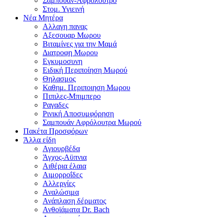
Σαμπουαν-Αφρολουτρο
Στομ. Υγιεινή
Νέα Μητέρα
Αλλαγη πανας
Αξεσουαρ Μωρου
Βιταμίνες για την Μαμά
Διατροφη Μωρου
Εγκυμοσυνη
Ειδική Περιποίηση Μωρού
Θηλασμος
Καθημ. Περιποιηση Μωρου
Πιπιλες-Μπιμπερο
Ραγαδες
Ρινική Αποσυμφόρηση
Σαμπουάν Αφρόλουτρα Μωρού
Πακέτα Προσφόρων
Άλλα είδη
Αγιουρβέδα
Άγχος-Αϋπνια
Αιθέρια έλαια
Αιμορροΐδες
Αλλεργίες
Αναλώσιμα
Ανάπλαση δέρματος
Ανθοϊάματα Dr. Bach