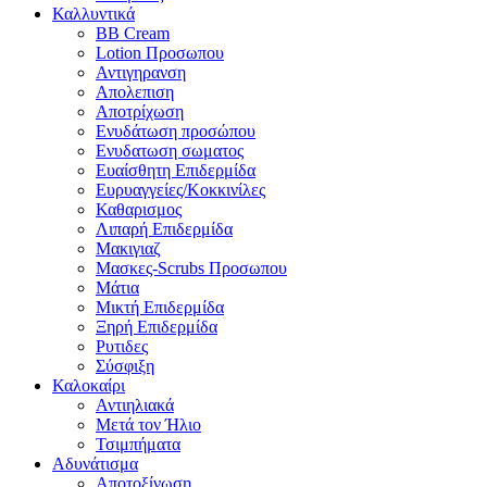
Καλλυντικά
BB Cream
Lotion Προσωπου
Αντιγηρανση
Απολεπιση
Αποτρίχωση
Ενυδάτωση προσώπου
Ενυδατωση σωματος
Ευαίσθητη Επιδερμίδα
Ευρυαγγείες/Κοκκινίλες
Καθαρισμος
Λιπαρή Επιδερμίδα
Μακιγιαζ
Μασκες-Scrubs Προσωπου
Μάτια
Μικτή Επιδερμίδα
Ξηρή Επιδερμίδα
Ρυτιδες
Σύσφιξη
Καλοκαίρι
Αντιηλιακά
Μετά τον Ήλιο
Τσιμπήματα
Αδυνάτισμα
Αποτοξίνωση