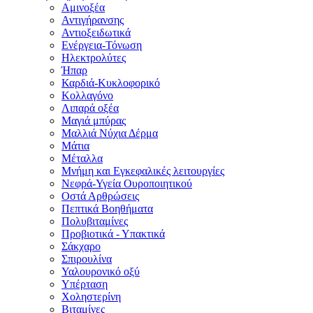
Αμινοξέα
Αντιγήρανσης
Αντιοξειδωτικά
Ενέργεια-Τόνωση
Ηλεκτρολύτες
Ήπαρ
Καρδιά-Κυκλοφορικό
Κολλαγόνο
Λιπαρά οξέα
Μαγιά μπύρας
Μαλλιά Νύχια Δέρμα
Μάτια
Μέταλλα
Μνήμη και Εγκεφαλικές λειτουργίες
Νεφρά-Υγεία Ουροποιητικού
Οστά Αρθρώσεις
Πεπτικά Βοηθήματα
Πολυβιταμίνες
Προβιοτικά - Υπακτικά
Σάκχαρο
Σπιρουλίνα
Υαλουρονικό οξύ
Υπέρταση
Χοληστερίνη
Βιταμίνες