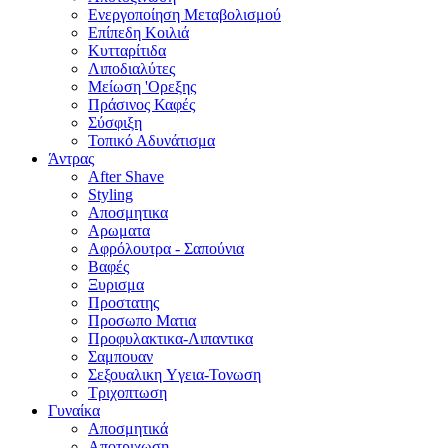
Ενεργοποίηση Μεταβολισμού
Επίπεδη Κοιλιά
Κυτταρίτιδα
Λιποδιαλύτες
Μείωση 'Ορεξης
Πράσινος Καφές
Σύσφιξη
Τοπικό Αδυνάτισμα
Άντρας
After Shave
Styling
Αποσμητικα
Αρωματα
Αφρόλουτρα - Σαπούνια
Βαφές
Ξυρισμα
Προστατης
Προσωπο Ματια
Προφυλακτικα-Λιπαντικα
Σαμπουαν
Σεξουαλικη Yγεια-Τονωση
Τριχοπτωση
Γυναίκα
Αποσμητικά
Αποτριχωση