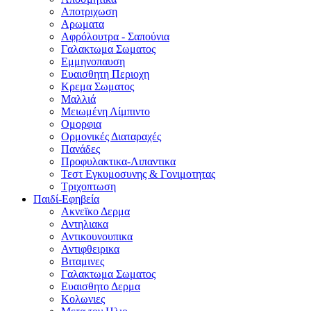
Αποτριχωση
Αρωματα
Αφρόλουτρα - Σαπούνια
Γαλακτωμα Σωματος
Εμμηνοπαυση
Ευαισθητη Περιοχη
Κρεμα Σωματος
Μαλλιά
Μειωμένη Λίμπιντο
Ομορφια
Ορμονικές Διαταραχές
Πανάδες
Προφυλακτικα-Λιπαντικα
Τεστ Εγκυμοσυνης & Γονιμοτητας
Τριχοπτωση
Παιδί-Εφηβεία
Ακνεϊκο Δερμα
Αντηλιακα
Αντικουνουπικα
Αντιφθειρικα
Βιταμινες
Γαλακτωμα Σωματος
Ευαισθητο Δερμα
Κολωνιες