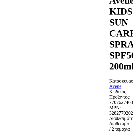
Aven
KIDS
SUN
CAR
SPR
SPF5
200m
Κατασκευασ
Avene
Κωδικός
Προϊόντος:
7707627463
MPN:
3282770202
Διαθεσιμότη
Διαθέσιμο
/ 2 τεμάχια