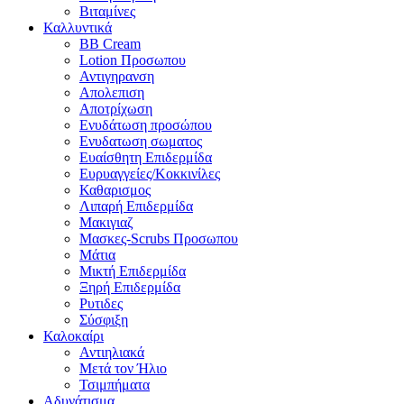
Βιταμίνες
Καλλυντικά
BB Cream
Lotion Προσωπου
Αντιγηρανση
Απολεπιση
Αποτρίχωση
Ενυδάτωση προσώπου
Ενυδατωση σωματος
Ευαίσθητη Επιδερμίδα
Ευρυαγγείες/Κοκκινίλες
Καθαρισμος
Λιπαρή Επιδερμίδα
Μακιγιαζ
Μασκες-Scrubs Προσωπου
Μάτια
Μικτή Επιδερμίδα
Ξηρή Επιδερμίδα
Ρυτιδες
Σύσφιξη
Καλοκαίρι
Αντιηλιακά
Μετά τον Ήλιο
Τσιμπήματα
Αδυνάτισμα