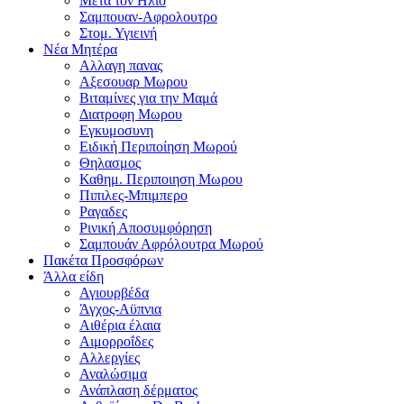
Μετα τον Ηλιο
Σαμπουαν-Αφρολουτρο
Στομ. Υγιεινή
Νέα Μητέρα
Αλλαγη πανας
Αξεσουαρ Μωρου
Βιταμίνες για την Μαμά
Διατροφη Μωρου
Εγκυμοσυνη
Ειδική Περιποίηση Μωρού
Θηλασμος
Καθημ. Περιποιηση Μωρου
Πιπιλες-Μπιμπερο
Ραγαδες
Ρινική Αποσυμφόρηση
Σαμπουάν Αφρόλουτρα Μωρού
Πακέτα Προσφόρων
Άλλα είδη
Αγιουρβέδα
Άγχος-Αϋπνια
Αιθέρια έλαια
Αιμορροΐδες
Αλλεργίες
Αναλώσιμα
Ανάπλαση δέρματος