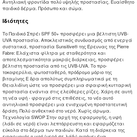
Αντηλιακή φροντίδα πολύ υψηλής προστασίας. Ευαίσθητο
παιδικό δέρμα. Πρόσωπο και σώμα.
Ιδιότητες
Το Παιδικό Σπρέι SPF 50+ προσφέρει μια βέλτιστη UVB-
UVA προστασία. Αποκλειστικός συνδυασμός από ενεργά
συστατικά, προστασία Sunsitive® της Έρευνας της Pierre
Fabre: Ελάχιστα φίλτρα με σταθερότητα και
αποτελεσματικότητα μακράς διάρκειας, προσφέρει
βέλτιστη προστασία από τις UVB-UVA. Το προ-
τοκοφερύλιο, φωτοσταθερό, πρόδρομο μόριο της
βιταμίνης Ε δρα απολύτως συμπληρωματικά με τη
Θειαλιδίνη ώστε να προσφέρει μια σφαιρική κυτταρική
προστασία ενάντια στις ελεύθερες ρίζες. Χάρη σε αυτή
τη νέα υφή - φραγμό στις επιθέσεις, τo νέο αυτό
αντιηλιακό προσφέρει μια ενισχυμένη προστατευτική
δράση. Πολύ ανθεκτικό στο νερό. Χωρίς άρωμα.
Τεχνολογία SWOP Στην αρχή της εφαρμογής, η υφή
(λάδι σε νερό) είναι λεπτόρρευστη και εφαρμόζεται
εύκολα στο δέρμα των παιδιών. Κατά τη διάρκεια της
εφαρμογής η υφή (νερό σε λάδι) αφήνει ένα