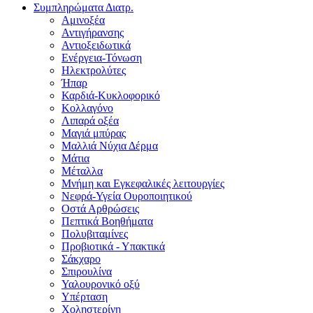
Συμπληρώματα Διατρ.
Αμινοξέα
Αντιγήρανσης
Αντιοξειδωτικά
Ενέργεια-Τόνωση
Ηλεκτρολύτες
Ήπαρ
Καρδιά-Κυκλοφορικό
Κολλαγόνο
Λιπαρά οξέα
Μαγιά μπύρας
Μαλλιά Νύχια Δέρμα
Μάτια
Μέταλλα
Μνήμη και Εγκεφαλικές λειτουργίες
Νεφρά-Υγεία Ουροποιητικού
Οστά Αρθρώσεις
Πεπτικά Βοηθήματα
Πολυβιταμίνες
Προβιοτικά - Υπακτικά
Σάκχαρο
Σπιρουλίνα
Υαλουρονικό οξύ
Υπέρταση
Χοληστερίνη