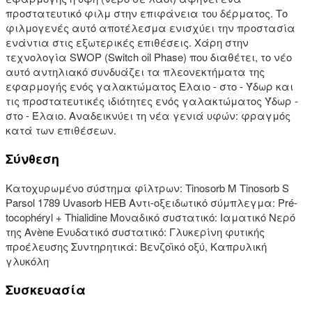
προστατευτικό φιλμ στην επιφάνεια του δέρματος. Το
φιλμογενές αυτό αποτέλεσμα ενισχύει την προστασία
ενάντια στις εξωτερικές επιθέσεις. Χάρη στην
τεχνολογία SWOP (Switch oil Phase) που διαθέτει, το νέο
αυτό αντηλιακό συνδυάζει τα πλεονεκτήματα της
εφαρμογής ενός γαλακτώματος Έλαιο - στο - Ύδωρ και
τις προστατευτικές ιδιότητες ενός γαλακτώματος Ύδωρ -
στο - Έλαιο. Αναδεικνύει τη νέα γενιά υφών: φραγμός
κατά των επιθέσεων.
Σύνθεση
Κατοχυρωμένο σύστημα φίλτρων: Tinosorb M Tinosorb S
Parsol 1789 Uvasorb HEB Αντι-οξειδωτικό σύμπλεγμα: Pré-
tocophéryl + Thialidine Μοναδικό συστατικό: Ιαματικό Νερό
της Avène Ενυδατικό συστατικό: Γλυκερίνη φυτικής
προέλευσης Συντηρητικά: Βενζοϊκό οξύ, Καπρυλική
γλυκόλη
Συσκευασία