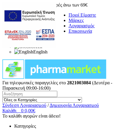
Δωρεάν μεταφορικά για αγορές άνω των 69€
Ποιοί Είμαστε
Μάρκες
Λογαριασμός
Επικοινωνία
Greek
English
Για τηλεφωνικές παραγγελίες στο
2821003084
(Δευτέρα -
Παρασκευή 09:00-16:00)
Σύνδεση Λογαριασμού
/
Δημιουργία Λογαριασμού
Καλάθι
0
0,00€
Το καλάθι αγορών είναι άδειο!
Κατηγορίες