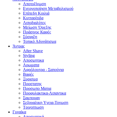
Αποτοξίνωση
Ενεργοποίηση Μεταβολισμού
Επίπεδη Κοιλιά
Κυτταρίτιδα
Λιποδιαλύτες
Μείωση 'Ορεξης
Πράσινος Καφές
Σύσφιξη
Τοπικό Αδυνάτισμα
Άντρας
After Shave
Styling
Αποσμητικα
Αρωματα
Αφρόλουτρα - Σαπούνια
Βαφές
Ξυρισμα
Προστατης
Προσωπο Ματια
Προφυλακτικα-Λιπαντικα
Σαμπουαν
Σεξουαλικη Yγεια-Τονωση
Τριχοπτωση
Γυναίκα
Αποσμητικά