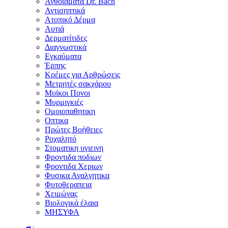
Ανθοϊάματα Dr. Bach
Αντισηπτικά
Ατοπικό Δέρμα
Αυτιά
Δερματίτιδες
Διαγνωστικά
Εγκαύματα
Έρπης
Κρέμες για Αρθρώσεις
Μετρητές σακχάρου
Μυϊκοι Πονοι
Μυρμιγκιές
Ομοιοπαθητικη
Οπτικα
Πρώτες Βοήθειες
Ροχαλητό
Στοματικη υγιεινη
Φροντιδα ποδιων
Φροντιδα Χεριων
Φυσικα Αναλγητικα
Φυτοθεραπεια
Χειμώνας
Βιολογικά έλαια
ΜΗΣΥΦΑ