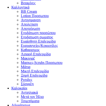
Βιταμίνες
Καλλυντικά
BB Cream
Lotion Προσωπου
Αντιγηρανση
Απολεπιση
Αποτρίχωση
Ενυδάτωση προσώπου
Ενυδατωση σωματος
Ευαίσθητη Επιδερμίδα
Ευρυαγγείες/Κοκκινίλες
Καθαρισμος
Λιπαρή Επιδερμίδα
Μακιγιαζ
Μασκες-Scrubs Προσωπου
Μάτια
Μικτή Επιδερμίδα
Ξηρή Επιδερμίδα
Ρυτιδες
Σύσφιξη
Καλοκαίρι
Αντιηλιακά
Μετά τον Ήλιο
Τσιμπήματα
Αδυνάτισμα