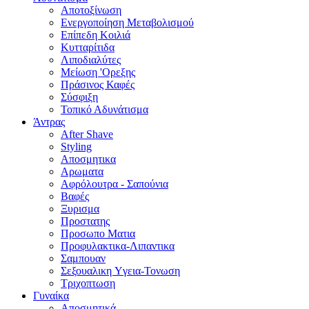
Αποτοξίνωση
Ενεργοποίηση Μεταβολισμού
Επίπεδη Κοιλιά
Κυτταρίτιδα
Λιποδιαλύτες
Μείωση 'Ορεξης
Πράσινος Καφές
Σύσφιξη
Τοπικό Αδυνάτισμα
Άντρας
After Shave
Styling
Αποσμητικα
Αρωματα
Αφρόλουτρα - Σαπούνια
Βαφές
Ξυρισμα
Προστατης
Προσωπο Ματια
Προφυλακτικα-Λιπαντικα
Σαμπουαν
Σεξουαλικη Yγεια-Τονωση
Τριχοπτωση
Γυναίκα
Αποσμητικά