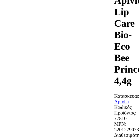
Apivi
Lip
Care
Bio-
Eco
Bee
Princ
4,4g
Κατασκευασ
Apivita
Κωδικός
Προϊόντος:
77810
MPN:
5201279073
Διαθεσιμότη