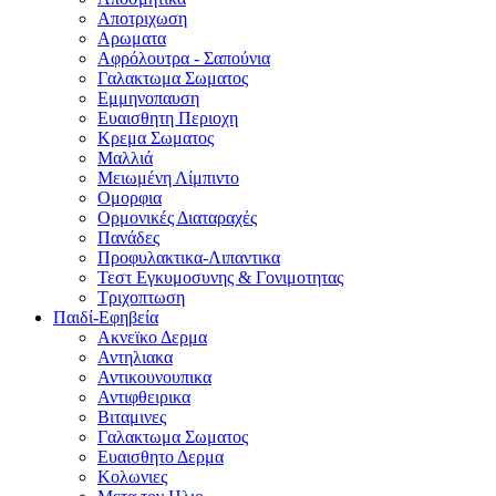
Αποτριχωση
Αρωματα
Αφρόλουτρα - Σαπούνια
Γαλακτωμα Σωματος
Εμμηνοπαυση
Ευαισθητη Περιοχη
Κρεμα Σωματος
Μαλλιά
Μειωμένη Λίμπιντο
Ομορφια
Ορμονικές Διαταραχές
Πανάδες
Προφυλακτικα-Λιπαντικα
Τεστ Εγκυμοσυνης & Γονιμοτητας
Τριχοπτωση
Παιδί-Εφηβεία
Ακνεϊκο Δερμα
Αντηλιακα
Αντικουνουπικα
Αντιφθειρικα
Βιταμινες
Γαλακτωμα Σωματος
Ευαισθητο Δερμα
Κολωνιες