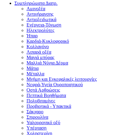
Συμπληρώματα Διατρ.
Αμινοξέα
Αντιγήρανσης
Αντιοξειδωτικά
Ενέργεια-Τόνωση
Ηλεκτρολύτες
Ήπαρ
Καρδιά-Κυκλοφορικό
Κολλαγόνο
Λιπαρά οξέα
Μαγιά μπύρας
Μαλλιά Νύχια Δέρμα
Μάτια
Μέταλλα
Μνήμη και Εγκεφαλικές λειτουργίες
Νεφρά-Υγεία Ουροποιητικού
Οστά Αρθρώσεις
Πεπτικά Βοηθήματα
Πολυβιταμίνες
Προβιοτικά - Υπακτικά
Σάκχαρο
Σπιρουλίνα
Υαλουρονικό οξύ
Υπέρταση
Χοληστερίνη