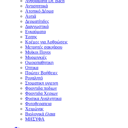
Ανθοϊάματα Dr. Bach
Αντισηπτικά
Ατοπικό Δέρμα
Αυτιά
Δερματίτιδες
Διαγνωστικά
Εγκαύματα
Έρπης
Κρέμες για Αρθρώσεις
Μετρητές σακχάρου
Μυϊκοι Πονοι
Μυρμιγκιές
Ομοιοπαθητικη
Οπτικα
Πρώτες Βοήθειες
Ροχαλητό
Στοματικη υγιεινη
Φροντιδα ποδιων
Φροντιδα Χεριων
Φυσικα Αναλγητικα
Φυτοθεραπεια
Χειμώνας
Βιολογικά έλαια
ΜΗΣΥΦΑ