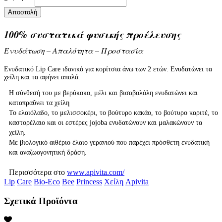
Αποστολή
100% συστατικά φυσικής προέλευσης
Ενυδάτωση – Απαλότητα – Προστασία
Ενυδατικό Lip Care ιδανικό για κορίτσια άνω των 2 ετών. Ενυδατώνει τα
χείλη και τα αφήνει απαλά.
Η σύνθεσή του με βερύκοκο, μέλι και βισαβολόλη ενυδατώνει και
καταπραΰνει τα χείλη
Το ελαιόλαδο, το μελισσοκέρι, το βούτυρο κακάο, το βούτυρο καριτέ, το
καστορέλαιο και οι εστέρες jojoba ενυδατώνουν και μαλακώνουν τα
χείλη.
Με βιολογικό αιθέριο έλαιο γερανιού που παρέχει πρόσθετη ενυδατική
και αναζωογονητική δράση.
Περισσότερα στο
www.apivita.com/
Lip
Care
Bio-Eco
Bee
Princess
Χείλη
Apivita
Σχετικά Προϊόντα