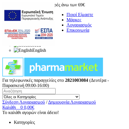
Δωρεάν μεταφορικά για αγορές άνω των 69€
Ποιοί Είμαστε
Μάρκες
Λογαριασμός
Επικοινωνία
Greek
English
Για τηλεφωνικές παραγγελίες στο
2821003084
(Δευτέρα -
Παρασκευή 09:00-16:00)
Σύνδεση Λογαριασμού
/
Δημιουργία Λογαριασμού
Καλάθι
0
0,00€
Το καλάθι αγορών είναι άδειο!
Κατηγορίες