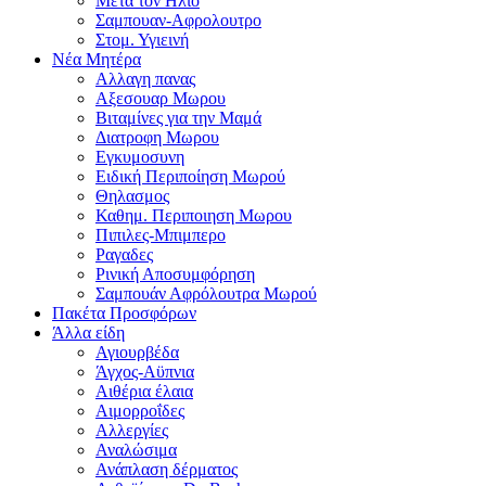
Μετα τον Ηλιο
Σαμπουαν-Αφρολουτρο
Στομ. Υγιεινή
Νέα Μητέρα
Αλλαγη πανας
Αξεσουαρ Μωρου
Βιταμίνες για την Μαμά
Διατροφη Μωρου
Εγκυμοσυνη
Ειδική Περιποίηση Μωρού
Θηλασμος
Καθημ. Περιποιηση Μωρου
Πιπιλες-Μπιμπερο
Ραγαδες
Ρινική Αποσυμφόρηση
Σαμπουάν Αφρόλουτρα Μωρού
Πακέτα Προσφόρων
Άλλα είδη
Αγιουρβέδα
Άγχος-Αϋπνια
Αιθέρια έλαια
Αιμορροΐδες
Αλλεργίες
Αναλώσιμα
Ανάπλαση δέρματος