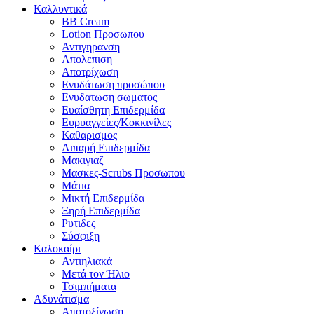
Καλλυντικά
BB Cream
Lotion Προσωπου
Αντιγηρανση
Απολεπιση
Αποτρίχωση
Ενυδάτωση προσώπου
Ενυδατωση σωματος
Ευαίσθητη Επιδερμίδα
Ευρυαγγείες/Κοκκινίλες
Καθαρισμος
Λιπαρή Επιδερμίδα
Μακιγιαζ
Μασκες-Scrubs Προσωπου
Μάτια
Μικτή Επιδερμίδα
Ξηρή Επιδερμίδα
Ρυτιδες
Σύσφιξη
Καλοκαίρι
Αντιηλιακά
Μετά τον Ήλιο
Τσιμπήματα
Αδυνάτισμα
Αποτοξίνωση