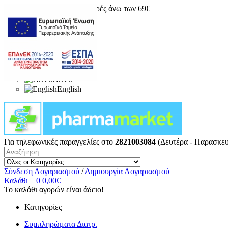
Δωρεάν μεταφορικά για αγορές άνω των 69€
Greek
English
Για τηλεφωνικές παραγγελίες στο
2821003084
(Δευτέρα - Παρασκευ
Σύνδεση Λογαριασμού
/
Δημιουργία Λογαριασμού
Καλάθι
0
0,00€
Το καλάθι αγορών είναι άδειο!
Κατηγορίες
Συμπληρώματα Διατρ.