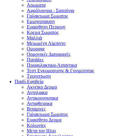
Αρωματα
Αφρόλουτρα - Σαπούνια
Γαλακτωμα Σωματος
Εμμηνοπαυση
Ευαισθητη Περιοχη
Κρεμα Σωματος
Μαλλιά
Μειωμένη Λίμπιντο
Ομορφια
Ορμονικές Διαταραχές
Πανάδες
Προφυλακτικα-Λιπαντικα
Τεστ Εγκυμοσυνης & Γονιμοτητας
Τριχοπτωση
Παιδί-Εφηβεία
Ακνεϊκο Δερμα
Αντηλιακα
Αντικουνουπικα
Αντιφθειρικα
Βιταμινες
Γαλακτωμα Σωματος
Ευαισθητο Δερμα
Κολωνιες
Μετα τον Ηλιο