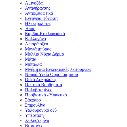
Αμινοξέα
Αντιγήρανσης
Αντιοξειδωτικά
Ενέργεια-Τόνωση
Ηλεκτρολύτες
Ήπαρ
Καρδιά-Κυκλοφορικό
Κολλαγόνο
Λιπαρά οξέα
Μαγιά μπύρας
Μαλλιά Νύχια Δέρμα
Μάτια
Μέταλλα
Μνήμη και Εγκεφαλικές λειτουργίες
Νεφρά-Υγεία Ουροποιητικού
Οστά Αρθρώσεις
Πεπτικά Βοηθήματα
Πολυβιταμίνες
Προβιοτικά - Υπακτικά
Σάκχαρο
Σπιρουλίνα
Υαλουρονικό οξύ
Υπέρταση
Χοληστερίνη
Βιταμίνες