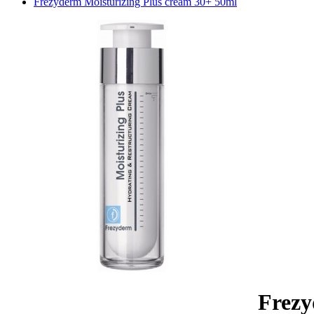
Frezyderm Moisturizing Plus cream 30+ 50ml
Frezy