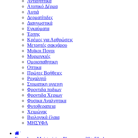
Αντισηπτικά
Ατοπικό Δέρμα
Αυτιά
Δερματίτιδες
Διαγνωστικά
Εγκαύματα
Έρπης
Κρέμες για Αρθρώσεις
Μετρητές σακχάρου
Μυϊκοι Πονοι
Μυρμιγκιές
Ομοιοπαθητικη
Οπτικα
Πρώτες Βοήθειες
Ροχαλητό
Στοματικη υγιεινη
Φροντιδα ποδιων
Φροντιδα Χεριων
Φυσικα Αναλγητικα
Φυτοθεραπεια
Χειμώνας
Βιολογικά έλαια
ΜΗΣΥΦΑ
˙