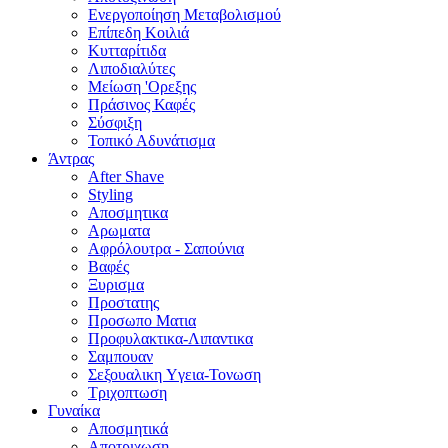
Ενεργοποίηση Μεταβολισμού
Επίπεδη Κοιλιά
Κυτταρίτιδα
Λιποδιαλύτες
Μείωση 'Ορεξης
Πράσινος Καφές
Σύσφιξη
Τοπικό Αδυνάτισμα
Άντρας
After Shave
Styling
Αποσμητικα
Αρωματα
Αφρόλουτρα - Σαπούνια
Βαφές
Ξυρισμα
Προστατης
Προσωπο Ματια
Προφυλακτικα-Λιπαντικα
Σαμπουαν
Σεξουαλικη Yγεια-Τονωση
Τριχοπτωση
Γυναίκα
Αποσμητικά
Αποτριχωση