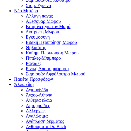
Σαμπουαν-Αφρολουτρο
Στομ. Υγιεινή
Νέα Μητέρα
Αλλαγη πανας
Αξεσουαρ Μωρου
Βιταμίνες για την Μαμά
Διατροφη Μωρου
Εγκυμοσυνη
Ειδική Περιποίηση Μωρού
Θηλασμος
Καθημ. Περιποιηση Μωρου
Πιπιλες-Μπιμπερο
Ραγαδες
Ρινική Αποσυμφόρηση
Σαμπουάν Αφρόλουτρα Μωρού
Πακέτα Προσφόρων
Άλλα είδη
Αγιουρβέδα
Άγχος-Αϋπνια
Αιθέρια έλαια
Αιμορροΐδες
Αλλεργίες
Αναλώσιμα
Ανάπλαση δέρματος
Ανθοϊάματα Dr. Bach