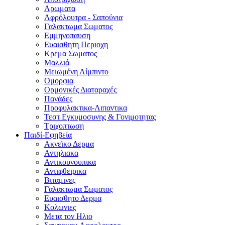
Αρωματα
Αφρόλουτρα - Σαπούνια
Γαλακτωμα Σωματος
Εμμηνοπαυση
Ευαισθητη Περιοχη
Κρεμα Σωματος
Μαλλιά
Μειωμένη Λίμπιντο
Ομορφια
Ορμονικές Διαταραχές
Πανάδες
Προφυλακτικα-Λιπαντικα
Τεστ Εγκυμοσυνης & Γονιμοτητας
Τριχοπτωση
Παιδί-Εφηβεία
Ακνεϊκο Δερμα
Αντηλιακα
Αντικουνουπικα
Αντιφθειρικα
Βιταμινες
Γαλακτωμα Σωματος
Ευαισθητο Δερμα
Κολωνιες
Μετα τον Ηλιο