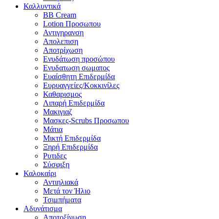
Καλλυντικά
BB Cream
Lotion Προσωπου
Αντιγηρανση
Απολεπιση
Αποτρίχωση
Ενυδάτωση προσώπου
Ενυδατωση σωματος
Ευαίσθητη Επιδερμίδα
Ευρυαγγείες/Κοκκινίλες
Καθαρισμος
Λιπαρή Επιδερμίδα
Μακιγιαζ
Μασκες-Scrubs Προσωπου
Μάτια
Μικτή Επιδερμίδα
Ξηρή Επιδερμίδα
Ρυτιδες
Σύσφιξη
Καλοκαίρι
Αντιηλιακά
Μετά τον Ήλιο
Τσιμπήματα
Αδυνάτισμα
Αποτοξίνωση