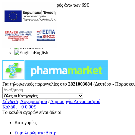
Δωρεάν μεταφορικά για αγορές άνω των 69€
Greek
English
Για τηλεφωνικές παραγγελίες στο
2821003084
(Δευτέρα - Παρασκευ
Σύνδεση Λογαριασμού
/
Δημιουργία Λογαριασμού
Καλάθι
0
0,00€
Το καλάθι αγορών είναι άδειο!
Κατηγορίες
Συμπληρώματα Διατρ.