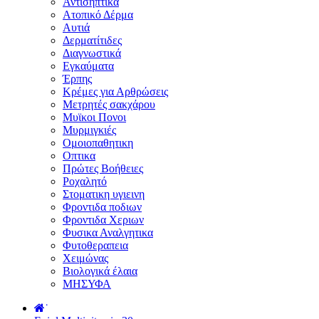
Αντισηπτικά
Ατοπικό Δέρμα
Αυτιά
Δερματίτιδες
Διαγνωστικά
Εγκαύματα
Έρπης
Κρέμες για Αρθρώσεις
Μετρητές σακχάρου
Μυϊκοι Πονοι
Μυρμιγκιές
Ομοιοπαθητικη
Οπτικα
Πρώτες Βοήθειες
Ροχαλητό
Στοματικη υγιεινη
Φροντιδα ποδιων
Φροντιδα Χεριων
Φυσικα Αναλγητικα
Φυτοθεραπεια
Χειμώνας
Βιολογικά έλαια
ΜΗΣΥΦΑ
˙