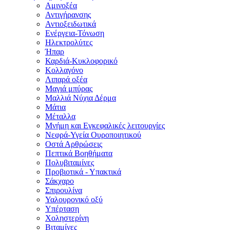
Αμινοξέα
Αντιγήρανσης
Αντιοξειδωτικά
Ενέργεια-Τόνωση
Ηλεκτρολύτες
Ήπαρ
Καρδιά-Κυκλοφορικό
Κολλαγόνο
Λιπαρά οξέα
Μαγιά μπύρας
Μαλλιά Νύχια Δέρμα
Μάτια
Μέταλλα
Μνήμη και Εγκεφαλικές λειτουργίες
Νεφρά-Υγεία Ουροποιητικού
Οστά Αρθρώσεις
Πεπτικά Βοηθήματα
Πολυβιταμίνες
Προβιοτικά - Υπακτικά
Σάκχαρο
Σπιρουλίνα
Υαλουρονικό οξύ
Υπέρταση
Χοληστερίνη
Βιταμίνες