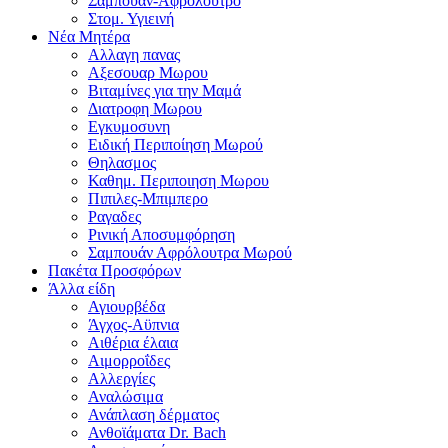
Σαμπουαν-Αφρολουτρο
Στομ. Υγιεινή
Νέα Μητέρα
Αλλαγη πανας
Αξεσουαρ Μωρου
Βιταμίνες για την Μαμά
Διατροφη Μωρου
Εγκυμοσυνη
Ειδική Περιποίηση Μωρού
Θηλασμος
Καθημ. Περιποιηση Μωρου
Πιπιλες-Μπιμπερο
Ραγαδες
Ρινική Αποσυμφόρηση
Σαμπουάν Αφρόλουτρα Μωρού
Πακέτα Προσφόρων
Άλλα είδη
Αγιουρβέδα
Άγχος-Αϋπνια
Αιθέρια έλαια
Αιμορροΐδες
Αλλεργίες
Αναλώσιμα
Ανάπλαση δέρματος
Ανθοϊάματα Dr. Bach