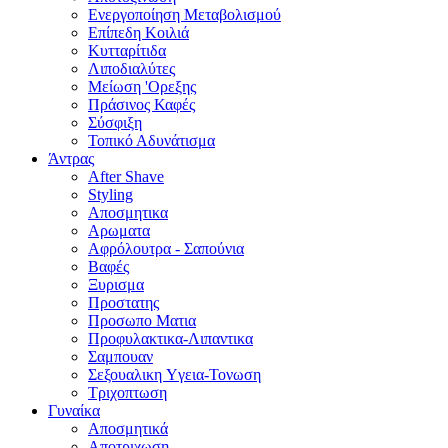
Ενεργοποίηση Μεταβολισμού
Επίπεδη Κοιλιά
Κυτταρίτιδα
Λιποδιαλύτες
Μείωση 'Ορεξης
Πράσινος Καφές
Σύσφιξη
Τοπικό Αδυνάτισμα
Άντρας
After Shave
Styling
Αποσμητικα
Αρωματα
Αφρόλουτρα - Σαπούνια
Βαφές
Ξυρισμα
Προστατης
Προσωπο Ματια
Προφυλακτικα-Λιπαντικα
Σαμπουαν
Σεξουαλικη Yγεια-Τονωση
Τριχοπτωση
Γυναίκα
Αποσμητικά
Αποτριχωση