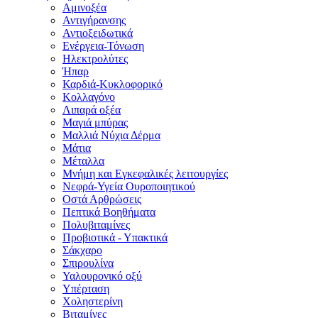
Αμινοξέα
Αντιγήρανσης
Αντιοξειδωτικά
Ενέργεια-Τόνωση
Ηλεκτρολύτες
Ήπαρ
Καρδιά-Κυκλοφορικό
Κολλαγόνο
Λιπαρά οξέα
Μαγιά μπύρας
Μαλλιά Νύχια Δέρμα
Μάτια
Μέταλλα
Μνήμη και Εγκεφαλικές λειτουργίες
Νεφρά-Υγεία Ουροποιητικού
Οστά Αρθρώσεις
Πεπτικά Βοηθήματα
Πολυβιταμίνες
Προβιοτικά - Υπακτικά
Σάκχαρο
Σπιρουλίνα
Υαλουρονικό οξύ
Υπέρταση
Χοληστερίνη
Βιταμίνες