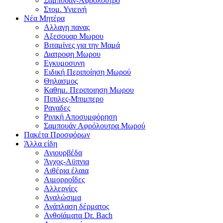
Σαμπουαν-Αφρολουτρο
Στομ. Υγιεινή
Νέα Μητέρα
Αλλαγη πανας
Αξεσουαρ Μωρου
Βιταμίνες για την Μαμά
Διατροφη Μωρου
Εγκυμοσυνη
Ειδική Περιποίηση Μωρού
Θηλασμος
Καθημ. Περιποιηση Μωρου
Πιπιλες-Μπιμπερο
Ραγαδες
Ρινική Αποσυμφόρηση
Σαμπουάν Αφρόλουτρα Μωρού
Πακέτα Προσφόρων
Άλλα είδη
Αγιουρβέδα
Άγχος-Αϋπνια
Αιθέρια έλαια
Αιμορροΐδες
Αλλεργίες
Αναλώσιμα
Ανάπλαση δέρματος
Ανθοϊάματα Dr. Bach