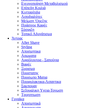
Ενεργοποίηση Μεταβολισμού
Επίπεδη Κοιλιά
Κυτταρίτιδα
Λιποδιαλύτες
Μείωση 'Ορεξης
Πράσινος Καφές
Σύσφιξη
Τοπικό Αδυνάτισμα
Άντρας
After Shave
Styling
Αποσμητικα
Αρωματα
Αφρόλουτρα - Σαπούνια
Βαφές
Ξυρισμα
Προστατης
Προσωπο Ματια
Προφυλακτικα-Λιπαντικα
Σαμπουαν
Σεξουαλικη Yγεια-Τονωση
Τριχοπτωση
Γυναίκα
Αποσμητικά
Αποτριχωση