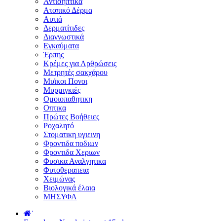
Αντισηπτικά
Ατοπικό Δέρμα
Αυτιά
Δερματίτιδες
Διαγνωστικά
Εγκαύματα
Έρπης
Κρέμες για Αρθρώσεις
Μετρητές σακχάρου
Μυϊκοι Πονοι
Μυρμιγκιές
Ομοιοπαθητικη
Οπτικα
Πρώτες Βοήθειες
Ροχαλητό
Στοματικη υγιεινη
Φροντιδα ποδιων
Φροντιδα Χεριων
Φυσικα Αναλγητικα
Φυτοθεραπεια
Χειμώνας
Βιολογικά έλαια
ΜΗΣΥΦΑ
˙