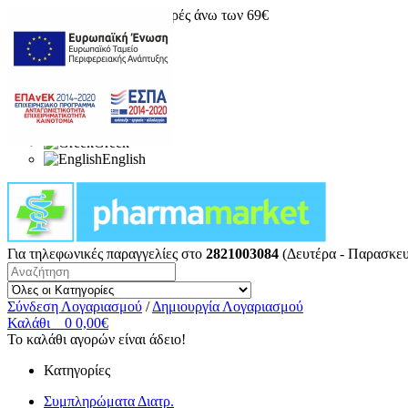
Δωρεάν μεταφορικά για αγορές άνω των 69€
Greek
English
Για τηλεφωνικές παραγγελίες στο
2821003084
(Δευτέρα - Παρασκευ
Σύνδεση Λογαριασμού
/
Δημιουργία Λογαριασμού
Καλάθι
0
0,00€
Το καλάθι αγορών είναι άδειο!
Κατηγορίες
Συμπληρώματα Διατρ.