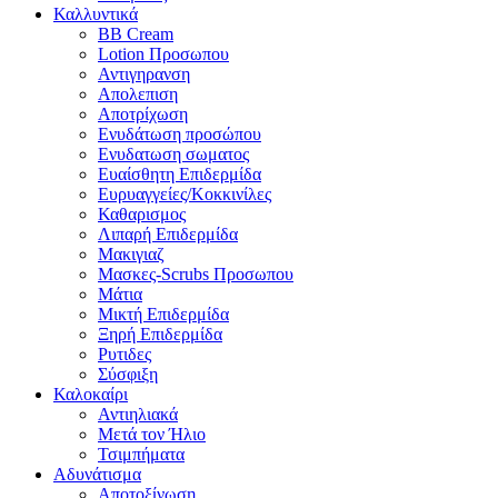
Καλλυντικά
BB Cream
Lotion Προσωπου
Αντιγηρανση
Απολεπιση
Αποτρίχωση
Ενυδάτωση προσώπου
Ενυδατωση σωματος
Ευαίσθητη Επιδερμίδα
Ευρυαγγείες/Κοκκινίλες
Καθαρισμος
Λιπαρή Επιδερμίδα
Μακιγιαζ
Μασκες-Scrubs Προσωπου
Μάτια
Μικτή Επιδερμίδα
Ξηρή Επιδερμίδα
Ρυτιδες
Σύσφιξη
Καλοκαίρι
Αντιηλιακά
Μετά τον Ήλιο
Τσιμπήματα
Αδυνάτισμα
Αποτοξίνωση