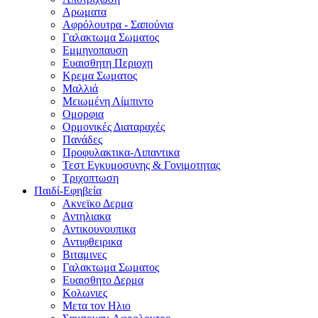
Αρωματα
Αφρόλουτρα - Σαπούνια
Γαλακτωμα Σωματος
Εμμηνοπαυση
Ευαισθητη Περιοχη
Κρεμα Σωματος
Μαλλιά
Μειωμένη Λίμπιντο
Ομορφια
Ορμονικές Διαταραχές
Πανάδες
Προφυλακτικα-Λιπαντικα
Τεστ Εγκυμοσυνης & Γονιμοτητας
Τριχοπτωση
Παιδί-Εφηβεία
Ακνεϊκο Δερμα
Αντηλιακα
Αντικουνουπικα
Αντιφθειρικα
Βιταμινες
Γαλακτωμα Σωματος
Ευαισθητο Δερμα
Κολωνιες
Μετα τον Ηλιο