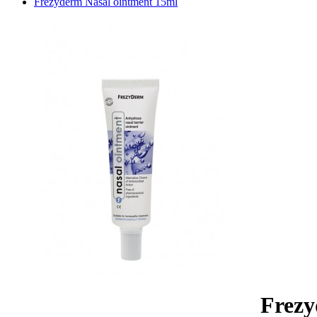
Frezyderm Nasal ointment 15ml
Frezy