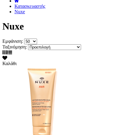
˙
Κατασκευαστής
Nuxe
Nuxe
Εμφάνιση:
Ταξινόμηση:
Καλάθι