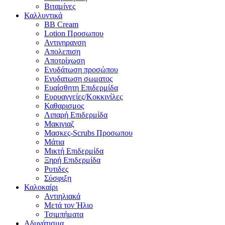
Βιταμίνες
Καλλυντικά
BB Cream
Lotion Προσωπου
Αντιγηρανση
Απολεπιση
Αποτρίχωση
Ενυδάτωση προσώπου
Ενυδατωση σωματος
Ευαίσθητη Επιδερμίδα
Ευρυαγγείες/Κοκκινίλες
Καθαρισμος
Λιπαρή Επιδερμίδα
Μακιγιαζ
Μασκες-Scrubs Προσωπου
Μάτια
Μικτή Επιδερμίδα
Ξηρή Επιδερμίδα
Ρυτιδες
Σύσφιξη
Καλοκαίρι
Αντιηλιακά
Μετά τον Ήλιο
Τσιμπήματα
Αδυνάτισμα