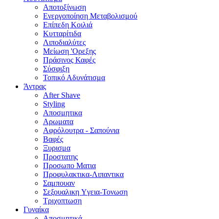
Αποτοξίνωση
Ενεργοποίηση Μεταβολισμού
Επίπεδη Κοιλιά
Κυτταρίτιδα
Λιποδιαλύτες
Μείωση 'Ορεξης
Πράσινος Καφές
Σύσφιξη
Τοπικό Αδυνάτισμα
Άντρας
After Shave
Styling
Αποσμητικα
Αρωματα
Αφρόλουτρα - Σαπούνια
Βαφές
Ξυρισμα
Προστατης
Προσωπο Ματια
Προφυλακτικα-Λιπαντικα
Σαμπουαν
Σεξουαλικη Yγεια-Τονωση
Τριχοπτωση
Γυναίκα
Αποσμητικά