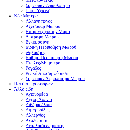
Μετα τον Ηλιο
Σαμπουαν-Αφρολουτρο
Στομ. Υγιεινή
Νέα Μητέρα
Αλλαγη πανας
Αξεσουαρ Μωρου
Βιταμίνες για την Μαμά
Διατροφη Μωρου
Εγκυμοσυνη
Ειδική Περιποίηση Μωρού
Θηλασμος
Καθημ. Περιποιηση Μωρου
Πιπιλες-Μπιμπερο
Ραγαδες
Ρινική Αποσυμφόρηση
Σαμπουάν Αφρόλουτρα Μωρού
Πακέτα Προσφόρων
Άλλα είδη
Αγιουρβέδα
Άγχος-Αϋπνια
Αιθέρια έλαια
Αιμορροΐδες
Αλλεργίες
Αναλώσιμα
Ανάπλαση δέρματος