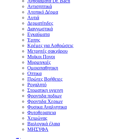
Ανθοϊάματα Dr. Bach
Αντισηπτικά
Ατοπικό Δέρμα
Αυτιά
Δερματίτιδες
Διαγνωστικά
Εγκαύματα
Έρπης
Κρέμες για Αρθρώσεις
Μετρητές σακχάρου
Μυϊκοι Πονοι
Μυρμιγκιές
Ομοιοπαθητικη
Οπτικα
Πρώτες Βοήθειες
Ροχαλητό
Στοματικη υγιεινη
Φροντιδα ποδιων
Φροντιδα Χεριων
Φυσικα Αναλγητικα
Φυτοθεραπεια
Χειμώνας
Βιολογικά έλαια
ΜΗΣΥΦΑ