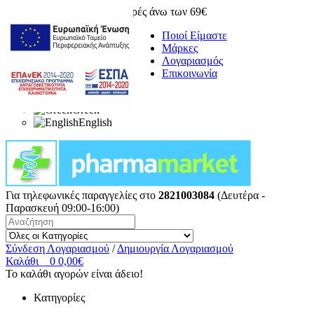
Δωρεάν μεταφορικά για αγορές άνω των 69€
Ποιοί Είμαστε
Μάρκες
Λογαριασμός
Επικοινωνία
Greek
English
Για τηλεφωνικές παραγγελίες στο
2821003084
(Δευτέρα -
Παρασκευή 09:00-16:00)
Σύνδεση Λογαριασμού
/
Δημιουργία Λογαριασμού
Καλάθι
0
0,00€
Το καλάθι αγορών είναι άδειο!
Κατηγορίες