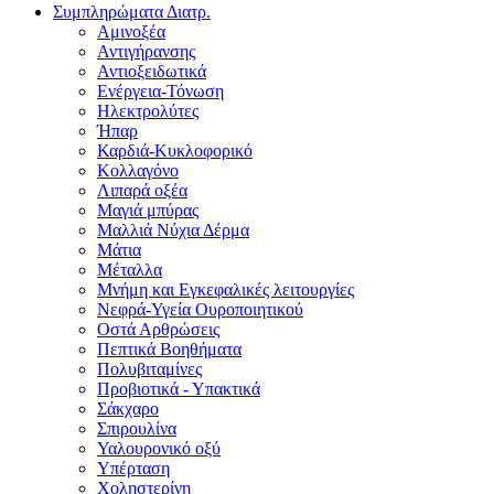
Συμπληρώματα Διατρ.
Αμινοξέα
Αντιγήρανσης
Αντιοξειδωτικά
Ενέργεια-Τόνωση
Ηλεκτρολύτες
Ήπαρ
Καρδιά-Κυκλοφορικό
Κολλαγόνο
Λιπαρά οξέα
Μαγιά μπύρας
Μαλλιά Νύχια Δέρμα
Μάτια
Μέταλλα
Μνήμη και Εγκεφαλικές λειτουργίες
Νεφρά-Υγεία Ουροποιητικού
Οστά Αρθρώσεις
Πεπτικά Βοηθήματα
Πολυβιταμίνες
Προβιοτικά - Υπακτικά
Σάκχαρο
Σπιρουλίνα
Υαλουρονικό οξύ
Υπέρταση
Χοληστερίνη