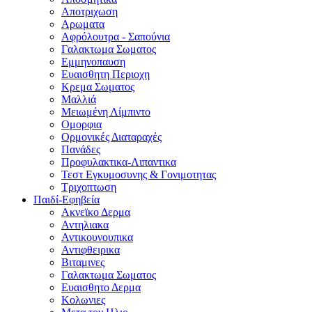
Αποτριχωση
Αρωματα
Αφρόλουτρα - Σαπούνια
Γαλακτωμα Σωματος
Εμμηνοπαυση
Ευαισθητη Περιοχη
Κρεμα Σωματος
Μαλλιά
Μειωμένη Λίμπιντο
Ομορφια
Ορμονικές Διαταραχές
Πανάδες
Προφυλακτικα-Λιπαντικα
Τεστ Εγκυμοσυνης & Γονιμοτητας
Τριχοπτωση
Παιδί-Εφηβεία
Ακνεϊκο Δερμα
Αντηλιακα
Αντικουνουπικα
Αντιφθειρικα
Βιταμινες
Γαλακτωμα Σωματος
Ευαισθητο Δερμα
Κολωνιες