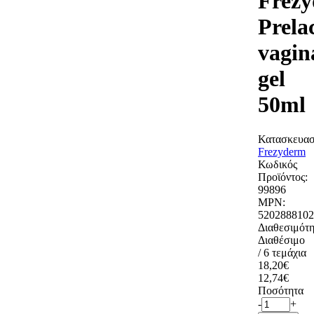
Frez
Prelac
vagin
gel
50ml
Κατασκευασ
Frezyderm
Κωδικός
Προϊόντος:
99896
MPN:
5202888102
Διαθεσιμότη
Διαθέσιμο
/ 6 τεμάχια
18,20€
12,74€
Ποσότητα
-
+