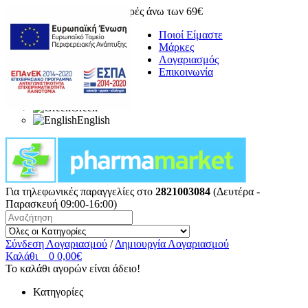
Δωρεάν μεταφορικά για αγορές άνω των 69€
Ποιοί Είμαστε
Μάρκες
Λογαριασμός
Επικοινωνία
Greek
English
Για τηλεφωνικές παραγγελίες στο
2821003084
(Δευτέρα -
Παρασκευή 09:00-16:00)
Σύνδεση Λογαριασμού
/
Δημιουργία Λογαριασμού
Καλάθι
0
0,00€
Το καλάθι αγορών είναι άδειο!
Κατηγορίες