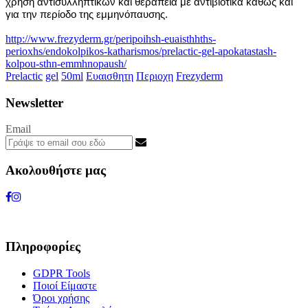
χρήση αντισυλληπτικών και θεραπεία με αντιβιοτικά καθώς και
για την περίοδο της εμμηνόπαυσης.
http://www.frezyderm.gr/peripoihsh-euaisthhths-
perioxhs/endokolpikos-katharismos/prelactic-gel-apokatastash-
kolpou-sthn-emmhnopaush/
Prelactic
gel
50ml
Ευαισθητη
Περιοχη
Frezyderm
Newsletter
Email
Ακολουθήστε μας
Πληροφορίες
GDPR Tools
Ποιοί Είμαστε
Όροι χρήσης