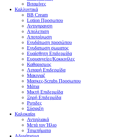
Βιταμίνες
Καλλυντικά
BB Cream
Lotion Προσωπου
Αντιγηρανση
Απολεπιση
Αποτρίχωση
Ενυδάτωση προσώπου
Ενυδατωση σωματος
Ευαίσθητη Επιδερμίδα
Ευρυαγγείες/Κοκκινίλες
Καθαρισμος
Λιπαρή Επιδερμίδα
Μακιγιαζ
Μασκες-Scrubs Προσωπου
Μάτια
Μικτή Επιδερμίδα
Ξηρή Επιδερμίδα
Ρυτιδες
Σύσφιξη
Καλοκαίρι
Αντιηλιακά
Μετά τον Ήλιο
Τσιμπήματα
Αδυνάτισμα