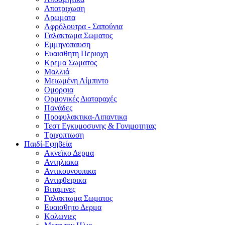
Αποτριχωση
Αρωματα
Αφρόλουτρα - Σαπούνια
Γαλακτωμα Σωματος
Εμμηνοπαυση
Ευαισθητη Περιοχη
Κρεμα Σωματος
Μαλλιά
Μειωμένη Λίμπιντο
Ομορφια
Ορμονικές Διαταραχές
Πανάδες
Προφυλακτικα-Λιπαντικα
Τεστ Εγκυμοσυνης & Γονιμοτητας
Τριχοπτωση
Παιδί-Εφηβεία
Ακνεϊκο Δερμα
Αντηλιακα
Αντικουνουπικα
Αντιφθειρικα
Βιταμινες
Γαλακτωμα Σωματος
Ευαισθητο Δερμα
Κολωνιες