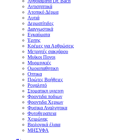
Ανθοϊάματα Dr. Bach
Αντισηπτικά
Ατοπικό Δέρμα
Αυτιά
Δερματίτιδες
Διαγνωστικά
Εγκαύματα
Έρπης
Κρέμες για Αρθρώσεις
Μετρητές σακχάρου
Μυϊκοι Πονοι
Μυρμιγκιές
Ομοιοπαθητικη
Οπτικα
Πρώτες Βοήθειες
Ροχαλητό
Στοματικη υγιεινη
Φροντιδα ποδιων
Φροντιδα Χεριων
Φυσικα Αναλγητικα
Φυτοθεραπεια
Χειμώνας
Βιολογικά έλαια
ΜΗΣΥΦΑ