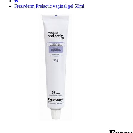
˙
Frezyderm Prelactic vaginal gel 50ml