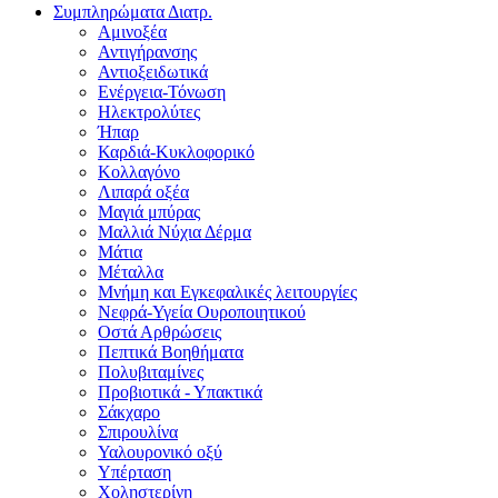
Συμπληρώματα Διατρ.
Αμινοξέα
Αντιγήρανσης
Αντιοξειδωτικά
Ενέργεια-Τόνωση
Ηλεκτρολύτες
Ήπαρ
Καρδιά-Κυκλοφορικό
Κολλαγόνο
Λιπαρά οξέα
Μαγιά μπύρας
Μαλλιά Νύχια Δέρμα
Μάτια
Μέταλλα
Μνήμη και Εγκεφαλικές λειτουργίες
Νεφρά-Υγεία Ουροποιητικού
Οστά Αρθρώσεις
Πεπτικά Βοηθήματα
Πολυβιταμίνες
Προβιοτικά - Υπακτικά
Σάκχαρο
Σπιρουλίνα
Υαλουρονικό οξύ
Υπέρταση
Χοληστερίνη