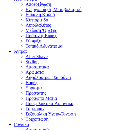
Αποτοξίνωση
Ενεργοποίηση Μεταβολισμού
Επίπεδη Κοιλιά
Κυτταρίτιδα
Λιποδιαλύτες
Μείωση 'Ορεξης
Πράσινος Καφές
Σύσφιξη
Τοπικό Αδυνάτισμα
Άντρας
After Shave
Styling
Αποσμητικα
Αρωματα
Αφρόλουτρα - Σαπούνια
Βαφές
Ξυρισμα
Προστατης
Προσωπο Ματια
Προφυλακτικα-Λιπαντικα
Σαμπουαν
Σεξουαλικη Yγεια-Τονωση
Τριχοπτωση
Γυναίκα
Αποσμητικά