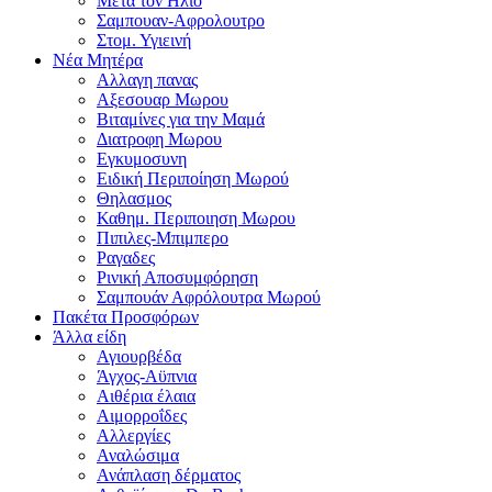
Μετα τον Ηλιο
Σαμπουαν-Αφρολουτρο
Στομ. Υγιεινή
Νέα Μητέρα
Αλλαγη πανας
Αξεσουαρ Μωρου
Βιταμίνες για την Μαμά
Διατροφη Μωρου
Εγκυμοσυνη
Ειδική Περιποίηση Μωρού
Θηλασμος
Καθημ. Περιποιηση Μωρου
Πιπιλες-Μπιμπερο
Ραγαδες
Ρινική Αποσυμφόρηση
Σαμπουάν Αφρόλουτρα Μωρού
Πακέτα Προσφόρων
Άλλα είδη
Αγιουρβέδα
Άγχος-Αϋπνια
Αιθέρια έλαια
Αιμορροΐδες
Αλλεργίες
Αναλώσιμα
Ανάπλαση δέρματος