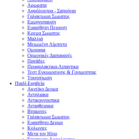
Αρωματα
Αφρόλουτρα - Σαπούνια
Γαλακτωμα Σωματος
Εμμηνοπαυση
Ευαισθητη Περιοχη
Κρεμα Σωματος
Μαλλιά
Μειωμένη Λίμπιντο
Ομορφια
Ορμονικές Διαταραχές
Πανάδες
Προφυλακτικα-Λιπαντικα
Τεστ Εγκυμοσυνης & Γονιμοτητας
Τριχοπτωση
Παιδί-Εφηβεία
Ακνεϊκο Δερμα
Αντηλιακα
Αντικουνουπικα
Αντιφθειρικα
Βιταμινες
Γαλακτωμα Σωματος
Ευαισθητο Δερμα
Κολωνιες
Μετα τον Ηλιο