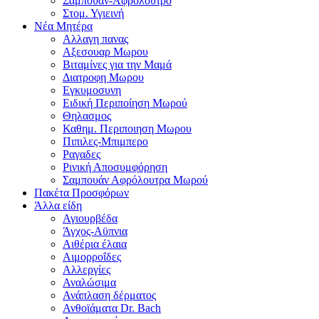
Σαμπουαν-Αφρολουτρο
Στομ. Υγιεινή
Νέα Μητέρα
Αλλαγη πανας
Αξεσουαρ Μωρου
Βιταμίνες για την Μαμά
Διατροφη Μωρου
Εγκυμοσυνη
Ειδική Περιποίηση Μωρού
Θηλασμος
Καθημ. Περιποιηση Μωρου
Πιπιλες-Μπιμπερο
Ραγαδες
Ρινική Αποσυμφόρηση
Σαμπουάν Αφρόλουτρα Μωρού
Πακέτα Προσφόρων
Άλλα είδη
Αγιουρβέδα
Άγχος-Αϋπνια
Αιθέρια έλαια
Αιμορροΐδες
Αλλεργίες
Αναλώσιμα
Ανάπλαση δέρματος
Ανθοϊάματα Dr. Bach