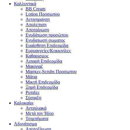
Καλλυντικά
BB Cream
Lotion Προσωπου
Αντιγηρανση
Απολεπιση
Αποτρίχωση
Ενυδάτωση προσώπου
Ενυδατωση σωματος
Ευαίσθητη Επιδερμίδα
Ευρυαγγείες/Κοκκινίλες
Καθαρισμος
Λιπαρή Επιδερμίδα
Μακιγιαζ
Μασκες-Scrubs Προσωπου
Μάτια
Μικτή Επιδερμίδα
Ξηρή Επιδερμίδα
Ρυτιδες
Σύσφιξη
Καλοκαίρι
Αντιηλιακά
Μετά τον Ήλιο
Τσιμπήματα
Αδυνάτισμα
Αποτοξίνωση