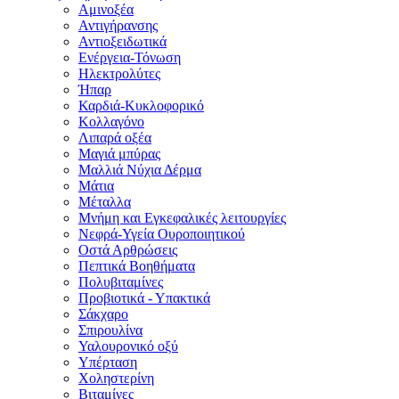
Αμινοξέα
Αντιγήρανσης
Αντιοξειδωτικά
Ενέργεια-Τόνωση
Ηλεκτρολύτες
Ήπαρ
Καρδιά-Κυκλοφορικό
Κολλαγόνο
Λιπαρά οξέα
Μαγιά μπύρας
Μαλλιά Νύχια Δέρμα
Μάτια
Μέταλλα
Μνήμη και Εγκεφαλικές λειτουργίες
Νεφρά-Υγεία Ουροποιητικού
Οστά Αρθρώσεις
Πεπτικά Βοηθήματα
Πολυβιταμίνες
Προβιοτικά - Υπακτικά
Σάκχαρο
Σπιρουλίνα
Υαλουρονικό οξύ
Υπέρταση
Χοληστερίνη
Βιταμίνες