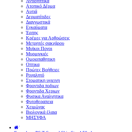
Αντισηπτικά
Ατοπικό Δέρμα
Αυτιά
Δερματίτιδες
Διαγνωστικά
Εγκαύματα
Έρπης
Κρέμες για Αρθρώσεις
Μετρητές σακχάρου
Μυϊκοι Πονοι
Μυρμιγκιές
Ομοιοπαθητικη
Οπτικα
Πρώτες Βοήθειες
Ροχαλητό
Στοματικη υγιεινη
Φροντιδα ποδιων
Φροντιδα Χεριων
Φυσικα Αναλγητικα
Φυτοθεραπεια
Χειμώνας
Βιολογικά έλαια
ΜΗΣΥΦΑ
˙