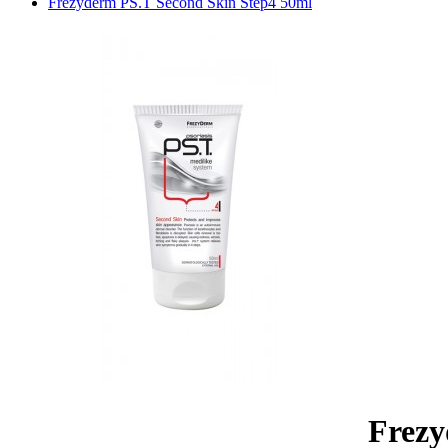
Frezyderm PS.T Second Skin Step4 50ml
Frezy