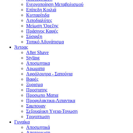
Ενεργοποίηση Μεταβολισμού
Επίπεδη Κοιλιά
Κυτταρίτιδα
Λιποδιαλύτες
Μείωση 'Ορεξης
Πράσινος Καφές
Σύσφιξη
Τοπικό Αδυνάτισμα
Άντρας
After Shave
Styling
Αποσμητικα
Αρωματα
Αφρόλουτρα - Σαπούνια
Βαφές
Ξυρισμα
Προστατης
Προσωπο Ματια
Προφυλακτικα-Λιπαντικα
Σαμπουαν
Σεξουαλικη Yγεια-Τονωση
Τριχοπτωση
Γυναίκα
Αποσμητικά
Αποτριχωση