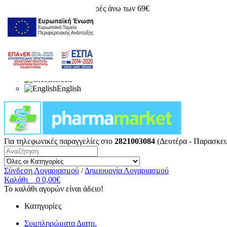
Δωρεάν μεταφορικά για αγορές άνω των 69€
Greek
English
Για τηλεφωνικές παραγγελίες στο
2821003084
(Δευτέρα - Παρασκευ
Σύνδεση Λογαριασμού
/
Δημιουργία Λογαριασμού
Καλάθι
0
0,00€
Το καλάθι αγορών είναι άδειο!
Κατηγορίες
Συμπληρώματα Διατρ.